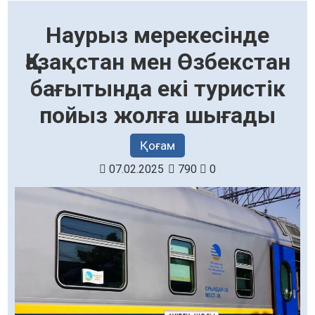
Наурыз мерекесінде
Қазақстан мен Өзбекстан
бағытында екі туристік
пойыз жолға шығады
Қоғам
07.02.2025
790
0