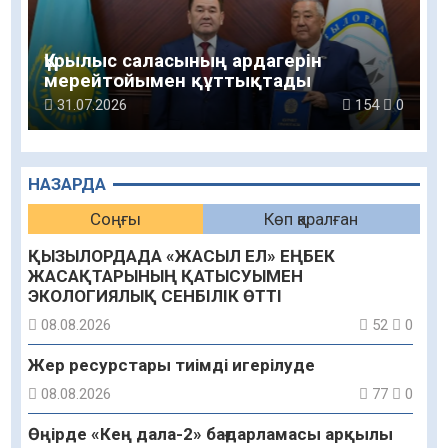
Құрылыс саласының ардагерін
мерейтойымен құттықтады
31.07.2026
154
0
НАЗАРДА
Соңғы
Көп қаралған
ҚЫЗЫЛОРДАДА «ЖАСЫЛ ЕЛ» ЕҢБЕК
ЖАСАҚТАРЫНЫҢ ҚАТЫСУЫМЕН
ЭКОЛОГИЯЛЫҚ СЕНБІЛІК ӨТТІ
08.08.2026
52
0
Жер ресурстары тиімді игерілуде
08.08.2026
77
0
Өңірде «Кең дала-2» бағдарламасы арқылы