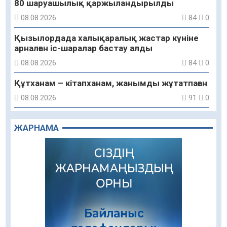
80 шаруашылық қаржыландырылды
08.08.2026
84
0
Қызылордада халықаралық жастар күніне
арналған іс-шаралар бастау алды
08.08.2026
84
0
Құтханам – кітапханам, жанымды жұтатпаған
08.08.2026
91
0
Құрылыс қарқыны – қала дамуының айғағы
ЖАРНАМА
08.08.2026
88
0
Зәулім ғимараттарда туған жерді түлеткен
азаматтардың қолтаңбасы бар
08.08.2026
215
0
Еңбегі ерлікпен тең мамандық
08.08.2026
83
0