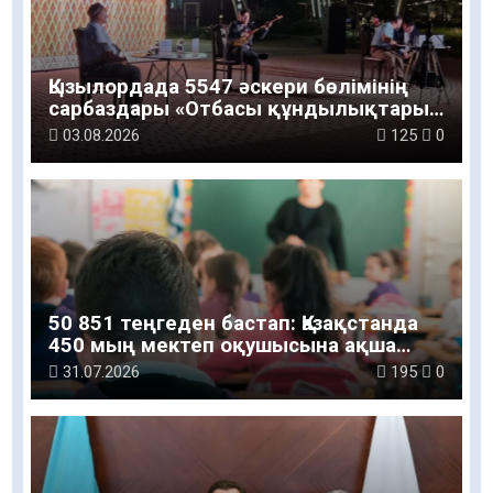
Қызылордада 5547 әскери бөлімінің
сарбаздары «Отбасы құндылықтары
– ұлт болашағы» атты рухани-мәдени
03.08.2026
125
0
шараға қатысты
50 851 теңгеден бастап: Қазақстанда
450 мың мектеп оқушысына ақша
беріледі
31.07.2026
195
0