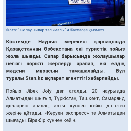
Фото: "Жолаушылар тасымалы" АҚ баспасөз қызметі
Көктемде Наурыз мерекесі қарсаңында
Қазақстаннан Өзбекстанға екі туристік пойыз
жолға шығады. Сапар барысында жолаушылар
негізгі көрікті жерлерді аралап, екі елдің
мәдени мұрасын тамашалайды. Бұл
туралы Stan.kz ақпарат агенттігі хабарлайды.
Пойыз Jibek Joly деп аталды. 20 наурызда
Алматыдан шығып, Түркістан, Ташкент, Самарқанд
қалаларын аралап, алты күннен кейін діттеген
жеріне қайтады. «Керуен экспресс» те Алматыдан
шығады. Бірақ бір күннен кейін.