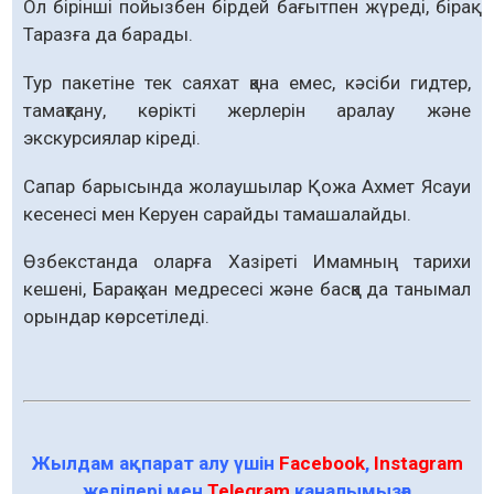
Ол бірінші пойызбен бірдей бағытпен жүреді, бірақ
Таразға да барады.
Тур пакетіне тек саяхат қана емес, кәсіби гидтер,
тамақтану, көрікті жерлерін аралау және
экскурсиялар кіреді.
Сапар барысында жолаушылар Қожа Ахмет Ясауи
кесенесі мен Керуен сарайды тамашалайды.
Өзбекстанда оларға Хазіреті Имамның тарихи
кешені, Барақ хан медресесі және басқа да танымал
орындар көрсетіледі.
Жылдам ақпарат алу үшін
Facebook
,
Instagram
желілері мен
Telegram
каналымызға