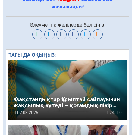
жазылыңыз!
Әлеуметтік желілерде бөлісіңіз:
ТАҒЫ ДА ОҚЫҢЫЗ:
Қазақстандықтар Құрылтай сайлауынан
жақсылық күтеді – қоғамдық пікір
зерттеуі
07.08.2026
74
0