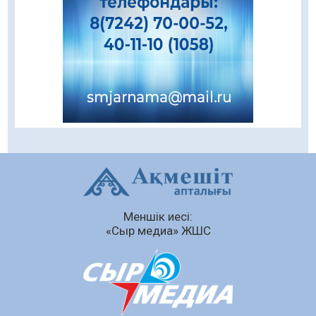
Даналықтың шырағданы, ой-сананың
шамшырағы
08.08.2026
58
0
Кенеге қарсы залалсыздандыру жұмыстары
жүргізілуде
07.08.2026
75
0
Балалардың жазғы демалысындағы
қауіпсіздік – тұрақты бақылауда
07.08.2026
93
0
Сыбайлас жемқорлық
Меншік иесі:
07.08.2026
63
0
«Сыр медиа» ЖШС
Аумақтан тыс соттылық – сот төрелігінің
ашықтығы мен қолжетімділігін арттыру
құралы
07.08.2026
65
0