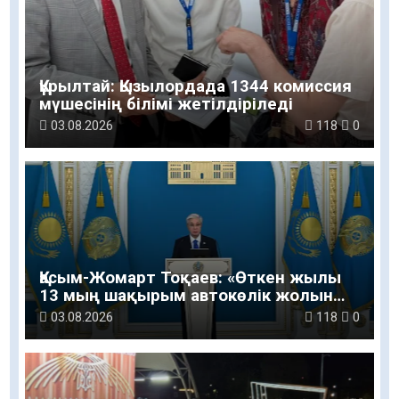
Құрылтай: Қызылордада 1344 комиссия
мүшесінің білімі жетілдіріледі
03.08.2026
118
0
Қасым-Жомарт Тоқаев: «Өткен жылы
13 мың шақырым автокөлік жолын
салу және жөндеу жұмысы
03.08.2026
118
0
жүргізілді»