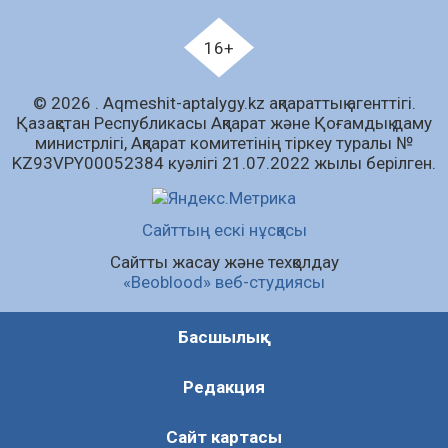
Білім гранты иегерлерінің тізімі шықты
07.08.2026
85
0
16+
«Дауыс беру учаскесін қалай табуға болады?»￼
© 2026 . Аqmeshit-aptalygy.kz ақпараттық агенттігі.
07.08.2026
70
0
Қазақстан Республикасы Ақпарат және Қоғамдық даму
министрлігі, Ақпарат комитетінің тіркеу туралы №
Барлық жаңалық
KZ93VPY00052384 куәлігі 21.07.2022 жылы берілген.
Сайттың ескі нұсқасы
Сайтты жасау және техқолдау
«Beoblood» веб-студиясы
Басшылық
Редакция
Сайт картасы