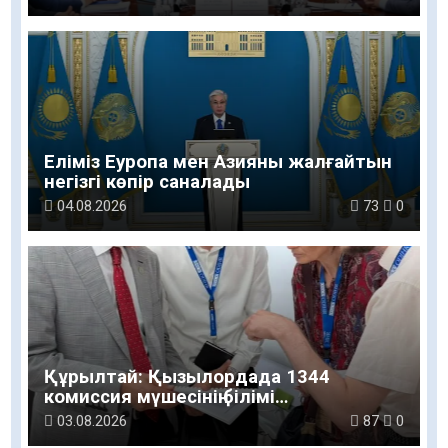
Еліміз Еуропа мен Азияны жалғайтын
негізгі көпір саналады
04.08.2026
73
0
Құрылтай: Қызылордада 1344
комиссия мүшесінің білімі
жетілдіріледі
03.08.2026
87
0