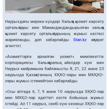
Наурыздағы мереке күндері Халыққа қызмет көрсету
орталықтары мен Мамандандандырылған халыққа
қызмет көрсету орталықтарының жұмыс кестесі
жарияланды, деп хабарлайды
Stan.kz
ақпарат
агенттігі.
«Азаматтарға арналған үкімет» мемлекеттік
корпорациясы Халықаралық әйелдер күні мен
Наурыз мейрамына байланысты 8, 21, 22 және 23
наурызда Қазақстанның ХҚКО-лары мен МХҚКО-
лары жұмыс істемейтінін хабарлайды.
«Осы аптада 6, 7, 9 және 10 наурызда ХҚКО-лар
мен МХҚО-лар әдеттегі кесте бойынша жұмыс
істейді. Ал 11 наурыз, сенбі күні кезекші ХҚКО-лар