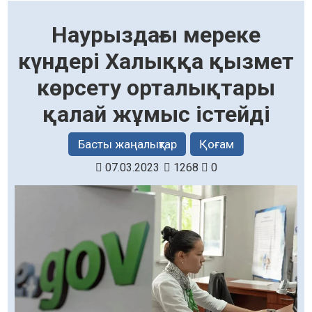
Наурыздағы мереке
күндері Халыққа қызмет
көрсету орталықтары
қалай жұмыс істейді
Басты жаңалықтар
Қоғам
07.03.2023
1268
0