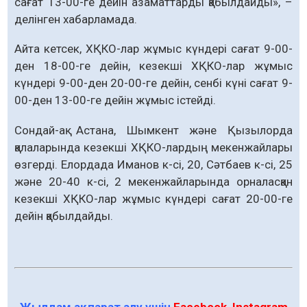
сағат 13-00-ге дейін азаматтарды қабылдайды», –
делінген хабарламада.
Айта кетсек, ХҚКО-лар жұмыс күндері сағат 9-00-
ден 18-00-ге дейін, кезекші ХҚКО-лар жұмыс
күндері 9-00-ден 20-00-ге дейін, сенбі күні сағат 9-
00-ден 13-00-ге дейін жұмыс істейді.
Сондай-ақ Астана, Шымкент және Қызылорда
қалаларында кезекші ХҚКО-лардың мекенжайлары
өзгерді. Елордада Иманов к-сі, 20, Сәтбаев к-сі, 25
және 20-40 к-сі, 2 мекенжайларында орналасқан
кезекші ХҚКО-лар жұмыс күндері сағат 20-00-ге
дейін қабылдайды.