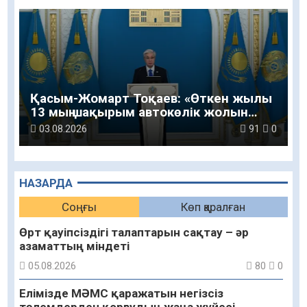
Қасым-Жомарт Тоқаев: «Өткен жылы
13 мың шақырым автокөлік жолын
салу және жөндеу жұмысы
03.08.2026
91
0
жүргізілді»
НАЗАРДА
Соңғы
Көп қаралған
Өрт қауіпсіздігі талаптарын сақтау – әр
азаматтың міндеті
05.08.2026
80
0
Елімізде МӘМС қаражатын негізсіз
төлемдерден қорғаудың жаңа жүйесі