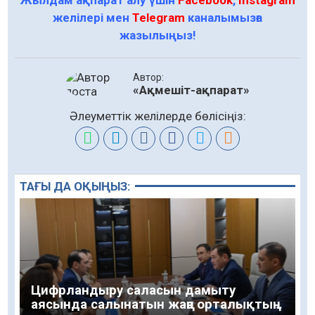
Жылдам ақпарат алу үшін
Facebook
,
Instagram
желілері мен
Telegram
каналымызға
жазылыңыз!
Автор:
«Ақмешіт-ақпарат»
Әлеуметтік желілерде бөлісіңіз:
ТАҒЫ ДА ОҚЫҢЫЗ:
Цифрландыру саласын дамыту
аясында салынатын жаңа орталықтың