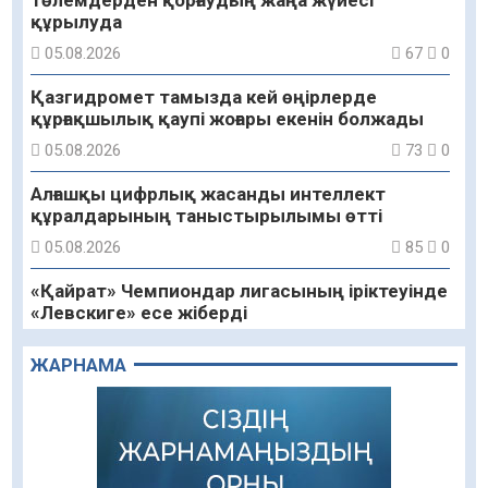
құрылуда
05.08.2026
67
0
Қазгидромет тамызда кей өңірлерде
құрғақшылық қаупі жоғары екенін болжады
05.08.2026
73
0
Алғашқы цифрлық жасанды интеллект
құралдарының таныстырылымы өтті
05.08.2026
85
0
«Қайрат» Чемпиондар лигасының іріктеуінде
«Левскиге» есе жіберді
05.08.2026
72
0
ЖАРНАМА
«Ұлттық нақыш – заманауи панно» атты
шеберлік сағаты өтті
05.08.2026
58
0
Цифрландыру саласын дамыту аясында