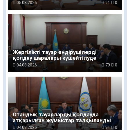
жобасы талқыланды
05.08.2026
91
0
Жергілікті тауар өндірушілерді
қолдау шаралары күшейтілуде
04.08.2026
79
0
Отандық тауарларды қолдауда
атқарылған жұмыстар талқыланды
04.08.2026
81
0