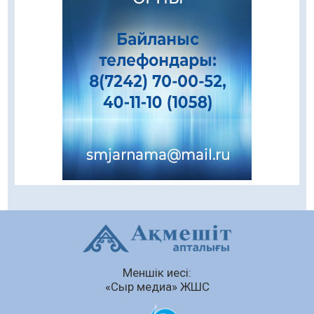
салынатын жаңа орталықтың жобасы
талқыланды
05.08.2026
91
0
Құқықтық статистика және арнайы есепке
алу жөніндегі комитеттің Қызылорда
облысы бойынша департаментінің басшысы
тағайындалды
04.08.2026
80
0
Қазақстандықтардың 72,3%-ы жаңа
Құрылтай үшін дауыс беруге дайын
04.08.2026
66
0
Мектептен – Ұлттық ұлан сапына
04.08.2026
74
0
Ағза донорлығы бойынша ақпараттық-
Меншік иесі:
түсіндіру жұмыстары жүргізілді
«Сыр медиа» ЖШС
04.08.2026
58
0