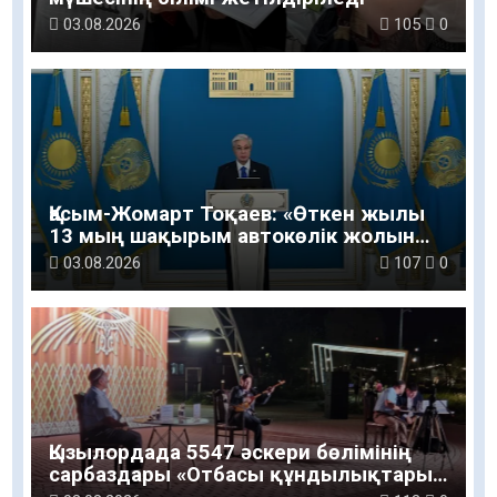
03.08.2026
105
0
Қасым-Жомарт Тоқаев: «Өткен жылы
13 мың шақырым автокөлік жолын
салу және жөндеу жұмысы
03.08.2026
107
0
жүргізілді»
Қызылордада 5547 әскери бөлімінің
сарбаздары «Отбасы құндылықтары