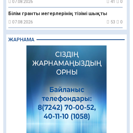
07.08.2026
41
0
Білім гранты иегерлерінің тізімі шықты
07.08.2026
53
0
«Дауыс беру учаскесін қалай табуға болады?»￼
ЖАРНАМА
07.08.2026
44
0
Қазақстандықтар Құрылтай сайлауынан
жақсылық күтеді – қоғамдық пікір зерттеуі
07.08.2026
48
0
Қаржылық сауаттылықты арттыруға
бағытталған кездесу өтті
07.08.2026
73
0
Жаңақорғанда су тарату станциясы іске
қосылды
07.08.2026
70
0