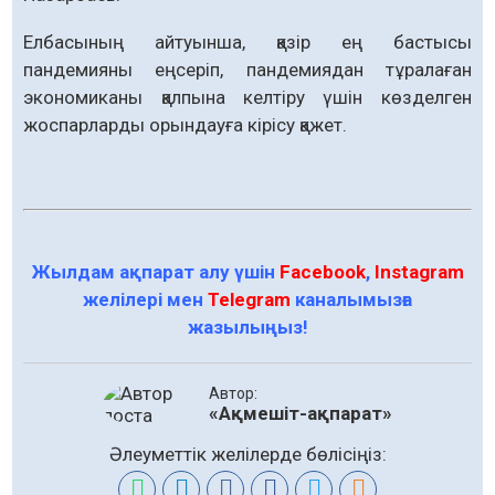
Елбасының айтуынша, қазір ең бастысы
пандемияны еңсеріп, пандемиядан тұралаған
экономиканы қалпына келтіру үшін көзделген
жоспарларды орындауға кірісу қажет.
Жылдам ақпарат алу үшін
Facebook
,
Instagram
желілері мен
Telegram
каналымызға
жазылыңыз!
Автор:
«Ақмешіт-ақпарат»
Әлеуметтік желілерде бөлісіңіз: