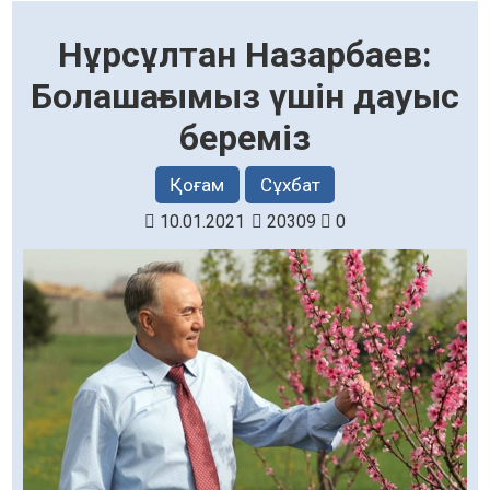
Нұрсұлтан Назарбаев:
Болашағымыз үшін дауыс
береміз
Қоғам
Сұхбат
10.01.2021
20309
0