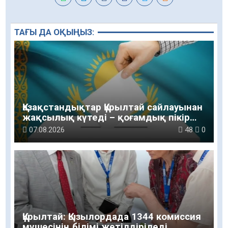
ТАҒЫ ДА ОҚЫҢЫЗ:
Қазақстандықтар Құрылтай сайлауынан
жақсылық күтеді – қоғамдық пікір
зерттеуі
07.08.2026
48
0
Құрылтай: Қызылордада 1344 комиссия
мүшесінің білімі жетілдіріледі