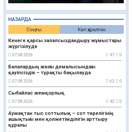
НАЗАРДА
Соңғы
Көп қаралған
Кенеге қарсы залалсыздандыру жұмыстары
жүргізілуде
07.08.2026
47
0
Балалардың жазғы демалысындағы
қауіпсіздік – тұрақты бақылауда
07.08.2026
62
0
Сыбайлас жемқорлық
07.08.2026
42
0
Аумақтан тыс соттылық – сот төрелігінің
ашықтығы мен қолжетімділігін арттыру
құралы