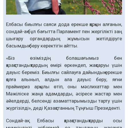
Елбасы биылғы саяси дода ерекше қарқын алғанын,
сондай-ақ бұл бағытта Парламент пен жергілікті заң
шығару органдардың жұмысын жетілдіруге
басымдық беру керектігін айтты.
«Біз өзіміздің болашағымыз бен
қазақстандықтардың өмірі өркендеп, жақсаруы үшін
дауыс береміз. Биылғы сайлауға дайындық ерекше
қолға алынып, алдын ала дауыс беру, яғни
праймериз арқылы өтіп, оны мәслихаттар мен
Мәжіліске жаңа адамдарды, әсіресе жастар мен
әйелдерді, белсенді азаматтарымызды тарту үшін
жүргізілді», деді Қазақстанның Тұңғыш Президенті.
Сондай-ақ Елбасы қазақстандықтарды осы
мүмкіндікті жібермей өз таңдауын жасауға