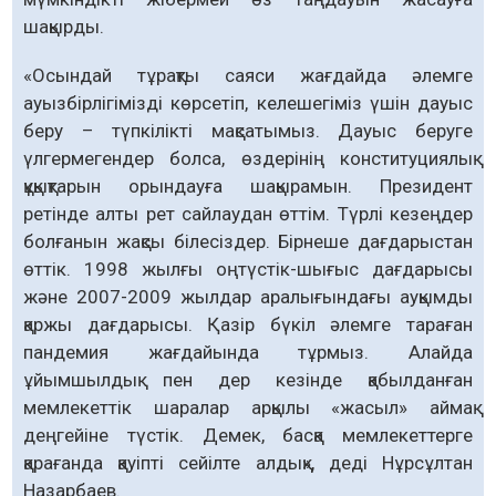
шақырды.
«Осындай тұрақты саяси жағдайда әлемге
ауызбірлігімізді көрсетіп, келешегіміз үшін дауыс
беру – түпкілікті мақсатымыз. Дауыс беруге
үлгермегендер болса, өздерінің конституциялық
құқықтарын орындауға шақырамын. Президент
ретінде алты рет сайлаудан өттім. Түрлі кезеңдер
болғанын жақсы білесіздер. Бірнеше дағдарыстан
өттік. 1998 жылғы оңтүстік-шығыс дағдарысы
және 2007-2009 жылдар аралығындағы ауқымды
қаржы дағдарысы. Қазір бүкіл әлемге тараған
пандемия жағдайында тұрмыз. Алайда
ұйымшылдық пен дер кезінде қабылданған
мемлекеттік шаралар арқылы «жасыл» аймақ
деңгейіне түстік. Демек, басқа мемлекеттерге
қарағанда қауіпті сейілте алдық», деді Нұрсұлтан
Назарбаев.