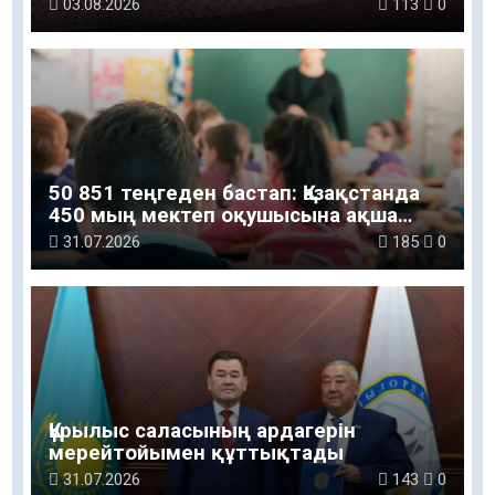
– ұлт болашағы» атты рухани-мәдени
03.08.2026
113
0
шараға қатысты
50 851 теңгеден бастап: Қазақстанда
450 мың мектеп оқушысына ақша
беріледі
31.07.2026
185
0
Құрылыс саласының ардагерін
мерейтойымен құттықтады
31.07.2026
143
0