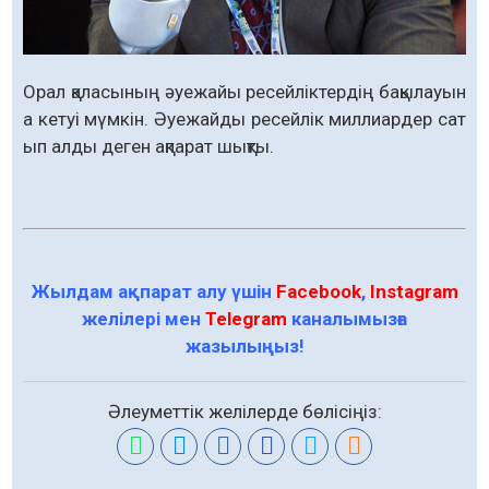
Орал қаласының әуежайы ресейліктердің бақылауын
а кетуі мүмкін. Әуежайды ресейлік миллиардер сат
ып алды деген ақпарат шықты.
Жылдам ақпарат алу үшін
Facebook
,
Instagram
желілері мен
Telegram
каналымызға
жазылыңыз!
Әлеуметтік желілерде бөлісіңіз: