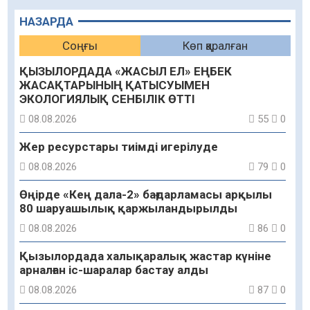
НАЗАРДА
Соңғы
Көп қаралған
ҚЫЗЫЛОРДАДА «ЖАСЫЛ ЕЛ» ЕҢБЕК
ЖАСАҚТАРЫНЫҢ ҚАТЫСУЫМЕН
ЭКОЛОГИЯЛЫҚ СЕНБІЛІК ӨТТІ
08.08.2026
55
0
Жер ресурстары тиімді игерілуде
08.08.2026
79
0
Өңірде «Кең дала-2» бағдарламасы арқылы
80 шаруашылық қаржыландырылды
08.08.2026
86
0
Қызылордада халықаралық жастар күніне
арналған іс-шаралар бастау алды
08.08.2026
87
0