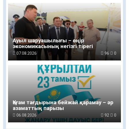
Ауыл шаруашылығы – өңір
экономикасының негізгі тірегі
07.08.2026
96
0
Қоғам тағдырына бейжай қарамау – әр
азаматтың парызы
06.08.2026
92
0