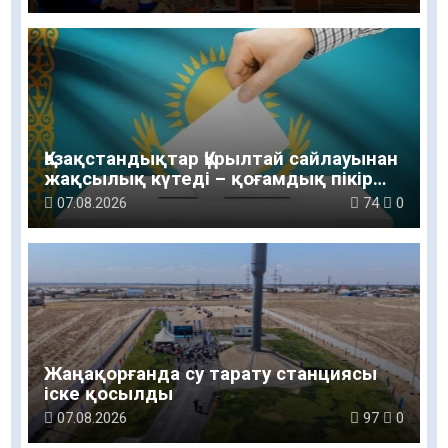
Қазақстандықтар Құрылтай сайлауынан
жақсылық күтеді – қоғамдық пікір
зерттеуі
07.08.2026
74
0
Жаңақорғанда су тарату станциясы
іске қосылды
07.08.2026
97
0