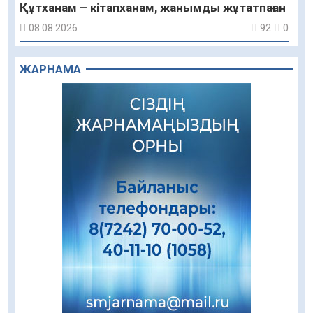
Құтханам – кітапханам, жанымды жұтатпаған
08.08.2026
92
0
Құрылыс қарқыны – қала дамуының айғағы
ЖАРНАМА
08.08.2026
89
0
Зәулім ғимараттарда туған жерді түлеткен
азаматтардың қолтаңбасы бар
08.08.2026
251
0
Еңбегі ерлікпен тең мамандық
08.08.2026
85
0
Даналықтың шырағданы, ой-сананың
шамшырағы
08.08.2026
62
0
Кенеге қарсы залалсыздандыру жұмыстары
жүргізілуде
07.08.2026
78
0