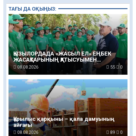
ТАҒЫ ДА ОҚЫҢЫЗ:
ҚЫЗЫЛОРДАДА «ЖАСЫЛ ЕЛ» ЕҢБЕК
ЖАСАҚТАРЫНЫҢ ҚАТЫСУЫМЕН
ЭКОЛОГИЯЛЫҚ СЕНБІЛІК ӨТТІ
08.08.2026
55
0
Құрылыс қарқыны – қала дамуының
айғағы
08.08.2026
89
0