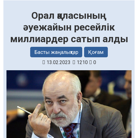
Орал қаласының
әуежайын ресейлік
миллиардер сатып алды
Басты жаңалықтар
Қоғам
13.02.2023
1210
0