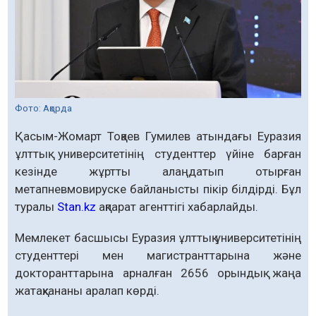
Фото: Ақорда
Қасым-Жомарт Тоқаев Гумилев атындағы Еуразия
ұлттық университетінің студенттер үйіне барған
кезінде жұртты алаңдатып отырған
метапневмовируске байланысты пікір білдірді. Бұл
туралы
Stan.kz
ақпарат агенттігі хабарлайды.
Мемлекет басшысы Еуразия ұлттық университетінің
студенттері мен магистранттарына және
докторанттарына арналған 2656 орындық жаңа
жатақхананы аралап көрді.