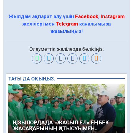
Жылдам ақпарат алу үшін
Facebook
,
Instagram
желілері мен
Telegram
каналымызға
жазылыңыз!
Әлеуметтік желілерде бөлісіңіз:
ТАҒЫ ДА ОҚЫҢЫЗ:
ҚЫЗЫЛОРДАДА «ЖАСЫЛ ЕЛ» ЕҢБЕК
ЖАСАҚТАРЫНЫҢ ҚАТЫСУЫМЕН