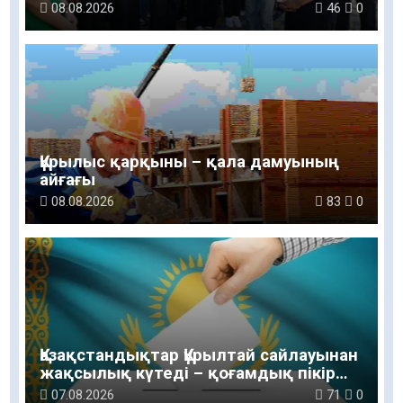
ЭКОЛОГИЯЛЫҚ СЕНБІЛІК ӨТТІ
08.08.2026
46
0
Құрылыс қарқыны – қала дамуының
айғағы
08.08.2026
83
0
Қазақстандықтар Құрылтай сайлауынан
жақсылық күтеді – қоғамдық пікір
зерттеуі
07.08.2026
71
0