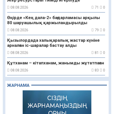
08.08.2026
71
0
Өңірде «Кең дала-2» бағдарламасы арқылы
80 шаруашылық қаржыландырылды
08.08.2026
79
0
Қызылордада халықаралық жастар күніне
арналған іс-шаралар бастау алды
08.08.2026
81
0
Құтханам – кітапханам, жанымды жұтатпаған
08.08.2026
83
0
Құрылыс қарқыны – қала дамуының айғағы
ЖАРНАМА
08.08.2026
83
0
Зәулім ғимараттарда туған жерді түлеткен
азаматтардың қолтаңбасы бар
08.08.2026
199
0