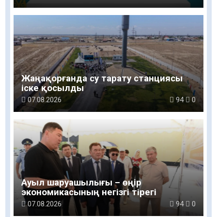
Жаңақорғанда су тарату станциясы
іске қосылды
07.08.2026
94
0
Ауыл шаруашылығы – өңір
экономикасының негізгі тірегі
07.08.2026
94
0