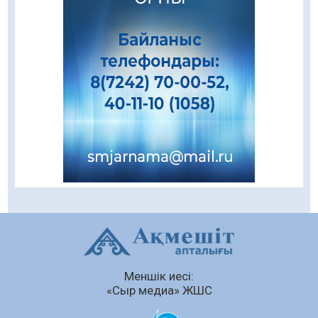
Еңбегі ерлікпен тең мамандық
08.08.2026
80
0
Даналықтың шырағданы, ой-сананың
шамшырағы
08.08.2026
53
0
Кенеге қарсы залалсыздандыру жұмыстары
жүргізілуде
07.08.2026
70
0
Балалардың жазғы демалысындағы
қауіпсіздік – тұрақты бақылауда
07.08.2026
89
0
Сыбайлас жемқорлық
Меншік иесі:
07.08.2026
60
0
«Сыр медиа» ЖШС
Аумақтан тыс соттылық – сот төрелігінің