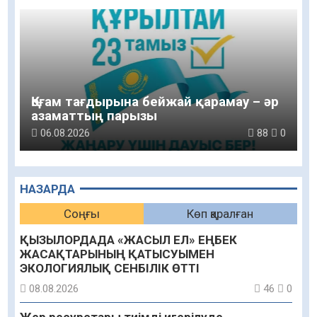
Қоғам тағдырына бейжай қарамау – әр
азаматтың парызы
06.08.2026
88
0
НАЗАРДА
Соңғы
Көп қаралған
ҚЫЗЫЛОРДАДА «ЖАСЫЛ ЕЛ» ЕҢБЕК
ЖАСАҚТАРЫНЫҢ ҚАТЫСУЫМЕН
ЭКОЛОГИЯЛЫҚ СЕНБІЛІК ӨТТІ
08.08.2026
46
0
Жер ресурстары тиімді игерілуде