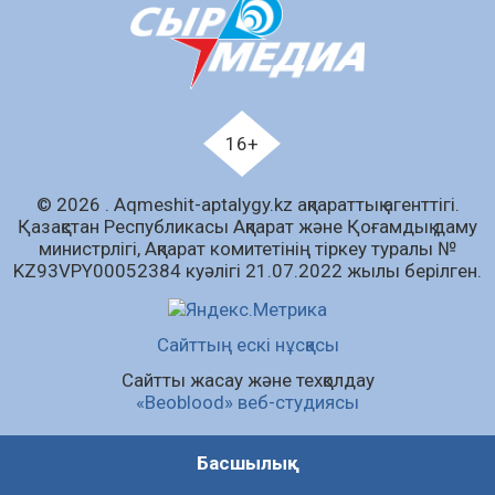
ашықтығы мен қолжетімділігін арттыру
құралы
07.08.2026
63
0
Білім гранты иегерлерінің тізімі шықты
07.08.2026
81
0
16+
«Дауыс беру учаскесін қалай табуға болады?»￼
© 2026 . Аqmeshit-aptalygy.kz ақпараттық агенттігі.
07.08.2026
66
0
Қазақстан Республикасы Ақпарат және Қоғамдық даму
министрлігі, Ақпарат комитетінің тіркеу туралы №
Барлық жаңалық
KZ93VPY00052384 куәлігі 21.07.2022 жылы берілген.
Сайттың ескі нұсқасы
Сайтты жасау және техқолдау
«Beoblood» веб-студиясы
Басшылық