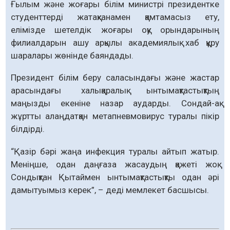
Ғылым және жоғары білім министрі президентке
студенттерді жатақханамен қамтамасыз ету,
елімізде шетелдік жоғары оқу орындарының
филиалдарын ашу арқылы академиялық хаб құру
шаралары жөнінде баяндады.
Президент білім беру саласындағы және жастар
арасындағы халықаралық ынтымақтастықтың
маңызды екеніне назар аударды. Сондай-ақ
жұртты алаңдатқан метапневмовирус туралы пікір
білдірді.
“Қазір бәрі жаңа инфекция туралы айтып жатыр.
Меніңше, одан даңғаза жасаудың қажеті жоқ.
Сондықтан Қытаймен ынтымақтастықты одан әрі
дамытуымыз керек”, – деді мемлекет басшысы.