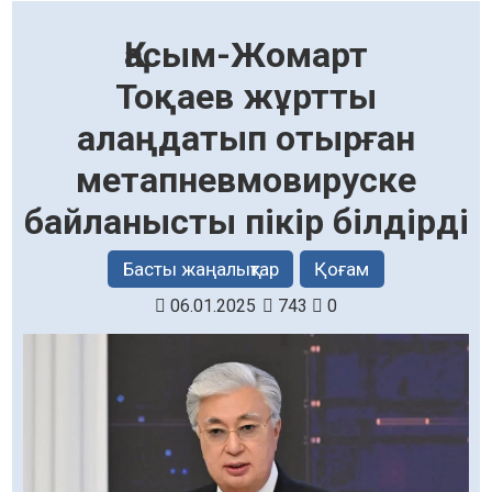
Қасым-Жомарт
Тоқаев жұртты
алаңдатып отырған
метапневмовируске
байланысты пікір білдірді
Басты жаңалықтар
Қоғам
06.01.2025
743
0