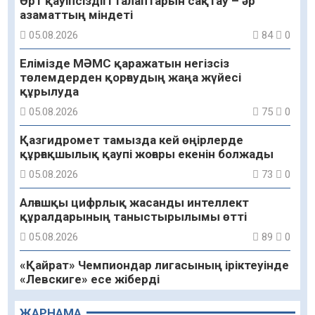
Өрт қауіпсіздігі талаптарын сақтау – әр
азаматтың міндеті
05.08.2026
84
0
Елімізде МӘМС қаражатын негізсіз
төлемдерден қорғаудың жаңа жүйесі
құрылуда
05.08.2026
75
0
Қазгидромет тамызда кей өңірлерде
құрғақшылық қаупі жоғары екенін болжады
05.08.2026
73
0
Алғашқы цифрлық жасанды интеллект
құралдарының таныстырылымы өтті
05.08.2026
89
0
«Қайрат» Чемпиондар лигасының іріктеуінде
«Левскиге» есе жіберді
05.08.2026
74
0
ЖАРНАМА