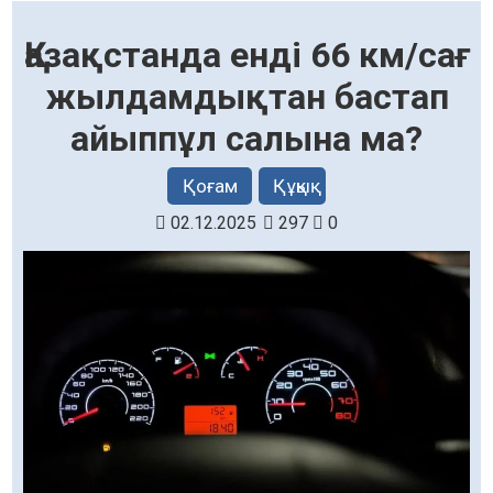
Қазақстанда енді 66 км/сағ
жылдамдықтан бастап
айыппұл салына ма?
Қоғам
Құқық
02.12.2025
297
0