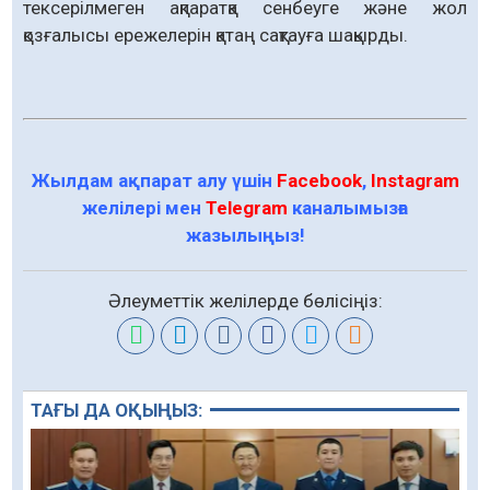
тексерілмеген ақпаратқа сенбеуге және жол
қозғалысы ережелерін қатаң сақтауға шақырды.
Жылдам ақпарат алу үшін
Facebook
,
Instagram
желілері мен
Telegram
каналымызға
жазылыңыз!
Әлеуметтік желілерде бөлісіңіз:
ТАҒЫ ДА ОҚЫҢЫЗ: