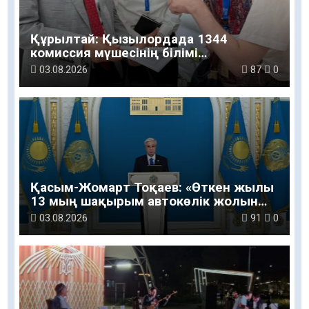
Құрылтай: Қызылордада 1344
комиссия мүшесінің білімі
жетілдіріледі
03.08.2026
87
0
Қасым-Жомарт Тоқаев: «Өткен жылы
13 мың шақырым автокөлік жолын
салу және жөндеу жұмысы
03.08.2026
91
0
жүргізілді»