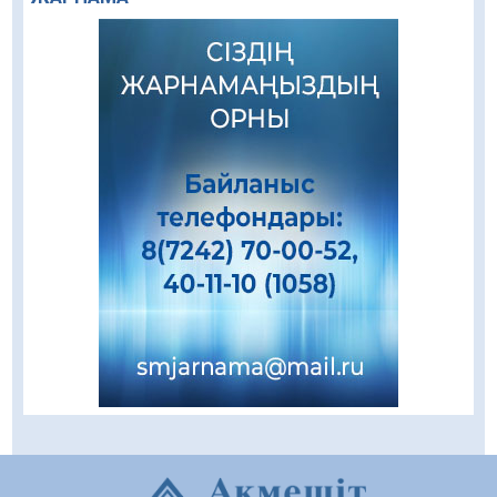
«Ұлттық нақыш – заманауи панно» атты
шеберлік сағаты өтті
05.08.2026
59
0
Цифрландыру саласын дамыту аясында
салынатын жаңа орталықтың жобасы
талқыланды
05.08.2026
93
0
Құқықтық статистика және арнайы есепке
алу жөніндегі комитеттің Қызылорда
облысы бойынша департаментінің басшысы
тағайындалды
04.08.2026
81
0
Қазақстандықтардың 72,3%-ы жаңа
Құрылтай үшін дауыс беруге дайын
04.08.2026
67
0
Мектептен – Ұлттық ұлан сапына
04.08.2026
74
0