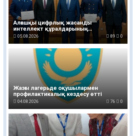
Алғашқы цифрлық жасанды
интеллект құралдарының
таныстырылымы өтті
05.08.2026
89
0
Жазғы лагерьде оқушылармен
профилактикалық кездесу өтті
04.08.2026
76
0