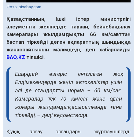
Фото: pixabay.com
Қазақстанның Ішкі істер министрлігі
әлеуметтік желілерде тараған, бейнебақылау
камералары жылдамдықты 66 км/сағаттан
бастап тіркейді деген ақпараттың шындыққа
жанаспайтынын мәлімдеді, деп хабарлайды
BAQ.KZ
тілшісі.
Ешқандай өзгеріс енгізілген жоқ.
Елдімекендерде жеңіл автокөліктер үшін
әлі де стандартты норма – 60 км/сағ.
Камералар тек 70 км/сағ және одан
жоғары жылдамдық асырылғанда ғана
тіркейді, – деді ведомствода.
Құқық қорғау органдары жүргізушілерді