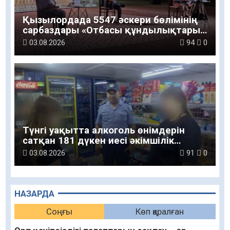
Қызылордада 5547 әскери бөлімінің
сарбаздары «Отбасы құндылықтары
– ұлт болашағы» атты рухани-мәдени
03.08.2026
94
0
шараға қатысты
Түнгі уақытта алкоголь өнімдерін
сатқан 181 дүкен иесі әкімшілік
жауапкершілікке тартылды
03.08.2026
91
0
НАЗАРДА
Соңғы
Көп қаралған