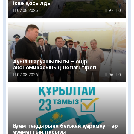
іске қосылды
07.08.2026
97
0
Ауыл шаруашылығы – өңір
экономикасының негізгі тірегі
07.08.2026
96
0
Қоғам тағдырына бейжай қарамау – әр
азаматтың парызы