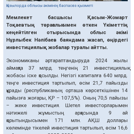
Қызылорда облысы әкімінің баспасөз қызметі
Мемлекет басшысы Қасым-Жомарт
Тоқаевтың төрағалығымен өткен Үкіметтің
кеңейтілген отырысында облыс әкімі
Нұрлыбек Нәлібаев баяндама жасап, өңірдегі
инвестициялық жобалар туралы айтты.
Экономиканы әртараптандыруда 2024 жылы
аймақта 37 млрд. теңгенің 21 инвестициялық
жобасы іске қосылды. Негізгі капиталға 640 млрд.
теңге инвестиция тартылып, өсім 21,7 пайызды
құрады (республиканың орташа көрсеткішінен 14
пайызға жоғары, ҚР – 107,5%). Оның 70,5 пайызы
– жеке инвестиция. Шетел инвесторларымен
нәтижелі жұмыстың арқасында 9 ай
қорытындысымен 171 млн. АҚШ доллары
көлемінде тікелей инвестиция тартылып, өсім 16,6