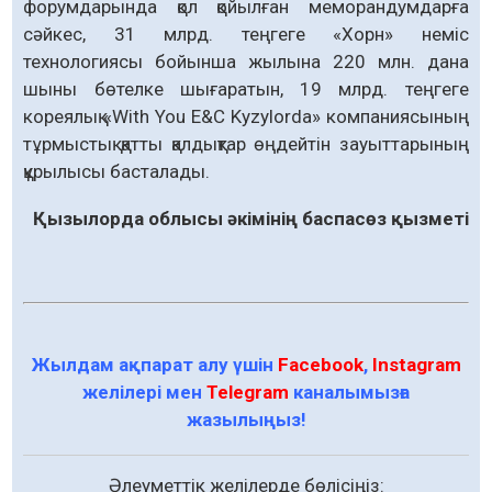
форумдарында қол қойылған меморандумдарға
сәйкес, 31 млрд. теңгеге «Хорн» неміс
технологиясы бойынша жылына 220 млн. дана
шыны бөтелке шығаратын, 19 млрд. теңгеге
кореялық «With You E&C Kyzylorda» компаниясының
тұрмыстық қатты қалдықтар өңдейтін зауыттарының
құрылысы басталады.
Қызылорда облысы әкімінің баспасөз қызметі
Жылдам ақпарат алу үшін
Facebook
,
Instagram
желілері мен
Telegram
каналымызға
жазылыңыз!
Әлеуметтік желілерде бөлісіңіз: