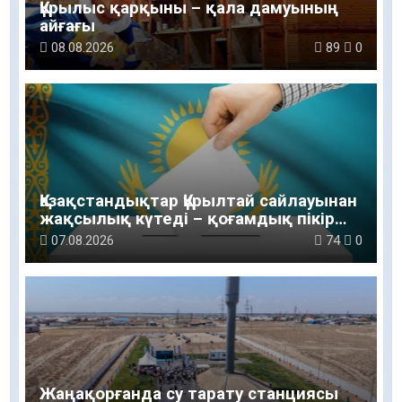
Құрылыс қарқыны – қала дамуының
айғағы
08.08.2026
89
0
Қазақстандықтар Құрылтай сайлауынан
жақсылық күтеді – қоғамдық пікір
зерттеуі
07.08.2026
74
0
Жаңақорғанда су тарату станциясы