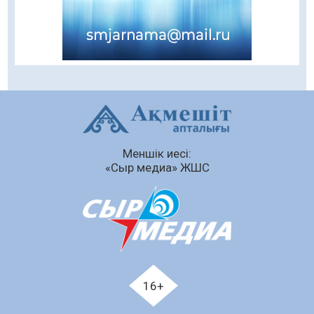
Кенеге қарсы залалсыздандыру жұмыстары
жүргізілуде
07.08.2026
78
0
Балалардың жазғы демалысындағы
қауіпсіздік – тұрақты бақылауда
07.08.2026
93
0
Сыбайлас жемқорлық
Меншік иесі:
07.08.2026
64
0
«Сыр медиа» ЖШС
Аумақтан тыс соттылық – сот төрелігінің
ашықтығы мен қолжетімділігін арттыру
құралы
07.08.2026
67
0
Білім гранты иегерлерінің тізімі шықты
07.08.2026
89
0
16+
«Дауыс беру учаскесін қалай табуға болады?»￼