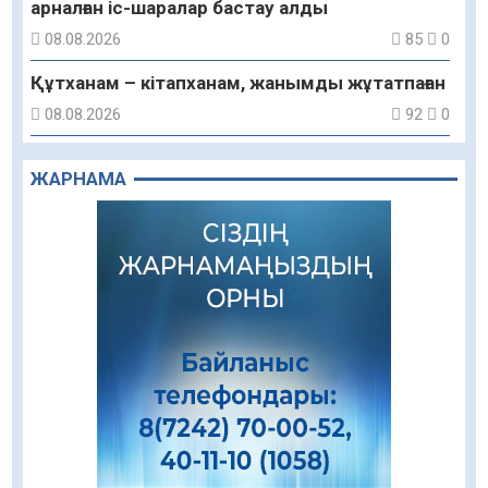
арналған іс-шаралар бастау алды
08.08.2026
85
0
Құтханам – кітапханам, жанымды жұтатпаған
08.08.2026
92
0
Құрылыс қарқыны – қала дамуының айғағы
ЖАРНАМА
08.08.2026
89
0
Зәулім ғимараттарда туған жерді түлеткен
азаматтардың қолтаңбасы бар
08.08.2026
239
0
Еңбегі ерлікпен тең мамандық
08.08.2026
85
0
Даналықтың шырағданы, ой-сананың
шамшырағы
08.08.2026
62
0