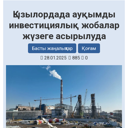
Қызылордада ауқымды
инвестициялық жобалар
жүзеге асырылуда
Басты жаңалықтар
Қоғам
28.01.2025
885
0