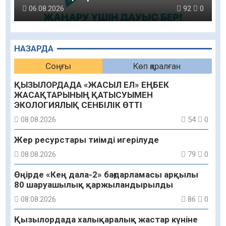
06.08.2026
92
0
НАЗАРДА
Соңғы
Көп қаралған
ҚЫЗЫЛОРДАДА «ЖАСЫЛ ЕЛ» ЕҢБЕК
ЖАСАҚТАРЫНЫҢ ҚАТЫСУЫМЕН
ЭКОЛОГИЯЛЫҚ СЕНБІЛІК ӨТТІ
08.08.2026
54
0
Жер ресурстары тиімді игерілуде
08.08.2026
79
0
Өңірде «Кең дала-2» бағдарламасы арқылы
80 шаруашылық қаржыландырылды
08.08.2026
86
0
Қызылордада халықаралық жастар күніне