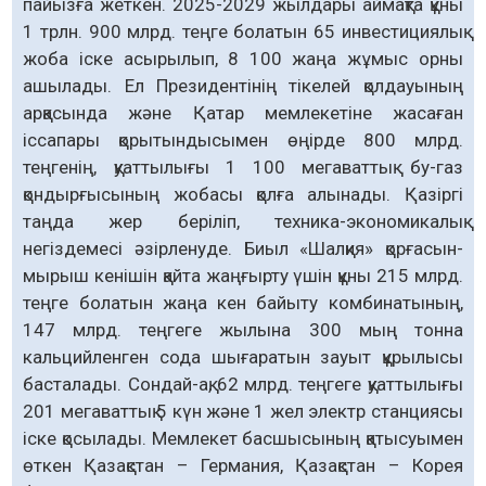
пайызға жеткен. 2025-2029 жылдары аймақта құны
1 трлн. 900 млрд. теңге болатын 65 инвестициялық
жоба іске асырылып, 8 100 жаңа жұмыс орны
ашылады. Ел Президентінің тікелей қолдауының
арқасында және Қатар мемлекетіне жасаған
іссапары қорытындысымен өңірде 800 млрд.
теңгенің, қуаттылығы 1 100 мегаваттық бу-газ
қондырғысының жобасы қолға алынады. Қазіргі
таңда жер беріліп, техника-экономикалық
негіздемесі әзірленуде. Биыл «Шалқия» қорғасын-
мырыш кенішін қайта жаңғырту үшін құны 215 млрд.
теңге болатын жаңа кен байыту комбинатының,
147 млрд. теңгеге жылына 300 мың тонна
кальцийленген сода шығаратын зауыт құрылысы
басталады. Сондай-ақ, 62 млрд. теңгеге қуаттылығы
201 мегаваттық 5 күн және 1 жел электр станциясы
іске қосылады. Мемлекет басшысының қатысуымен
өткен Қазақстан – Германия, Қазақстан – Корея