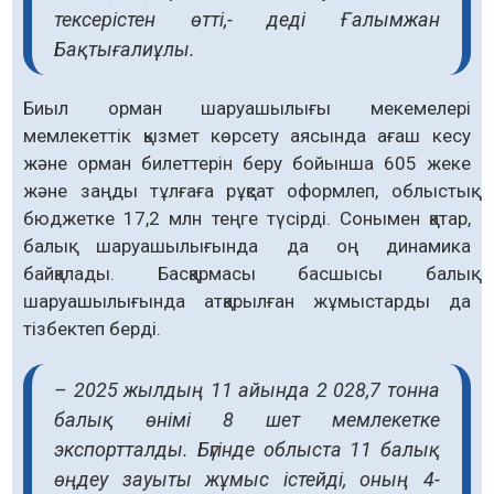
тексерістен өтті,- деді Ғалымжан
Бақтығалиұлы.
Биыл орман шаруашылығы мекемелері
мемлекеттік қызмет көрсету аясында ағаш кесу
және орман билеттерін беру бойынша 605 жеке
және заңды тұлғаға рұқсат оформлеп, облыстық
бюджетке 17,2 млн теңге түсірді. Сонымен қатар,
балық шаруашылығында да оң динамика
байқалады. Басқармасы басшысы балық
шаруашылығында атқарылған жұмыстарды да
тізбектеп берді.
– 2025 жылдың 11 айында 2 028,7 тонна
балық өнімі 8 шет мемлекетке
экспортталды. Бүгінде облыста 11 балық
өңдеу зауыты жұмыс істейді, оның 4-