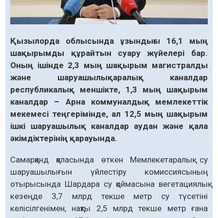
Қызылорда облысында ұзындығы 16,1 мың
шақырымды құрайтын суару жүйелері бар.
Оның ішінде 2,3 мың шақырым магистралды
және шаруашылықаралық каналдар
республикалық меншікте, 1,3 мың шақырым
каналдар – Арна коммуналдық мемлекеттік
мекемесі теңгерімінде, ал 12,5 мың шақырым
ішкі шаруашылық каналдар аудан және қала
әкімдіктерінің қарауында.
Самарқанд қаласында өткен Мемлекетаралық су
шаруашылығын үйлестіру комиссиясының
отырысында Шардара су қоймасына вегетациялық
кезеңде 3,7 млрд текше метр су түсетіні
келісілгенімен, нақты 2,5 млрд текше метр ғана