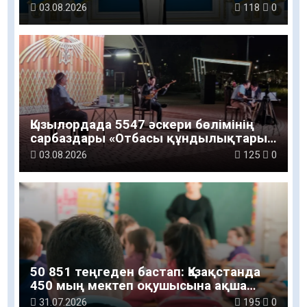
салу және жөндеу жұмысы
03.08.2026
118
0
жүргізілді»
Қызылордада 5547 әскери бөлімінің
сарбаздары «Отбасы құндылықтары
– ұлт болашағы» атты рухани-мәдени
03.08.2026
125
0
шараға қатысты
50 851 теңгеден бастап: Қазақстанда
450 мың мектеп оқушысына ақша
беріледі
31.07.2026
195
0