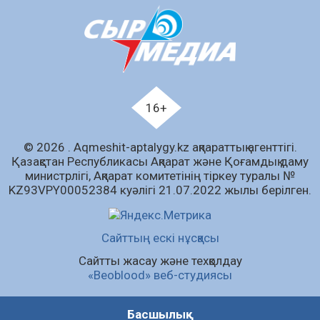
Аумақтан тыс соттылық – сот төрелігінің
ашықтығы мен қолжетімділігін арттыру
құралы
07.08.2026
66
0
Білім гранты иегерлерінің тізімі шықты
07.08.2026
87
0
16+
«Дауыс беру учаскесін қалай табуға болады?»￼
© 2026 . Аqmeshit-aptalygy.kz ақпараттық агенттігі.
07.08.2026
70
0
Қазақстан Республикасы Ақпарат және Қоғамдық даму
министрлігі, Ақпарат комитетінің тіркеу туралы №
Барлық жаңалық
KZ93VPY00052384 куәлігі 21.07.2022 жылы берілген.
Сайттың ескі нұсқасы
Сайтты жасау және техқолдау
«Beoblood» веб-студиясы
Басшылық