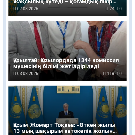
жақсылық күтеді – қоғамдық пікір
зерттеуі
07.08.2026
74
0
Құрылтай: Қызылордада 1344 комиссия
мүшесінің білімі жетілдіріледі
03.08.2026
118
0
Қасым-Жомарт Тоқаев: «Өткен жылы
13 мың шақырым автокөлік жолын