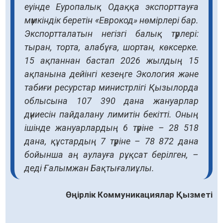
еуінде Еуропалық Одаққа экспорттауға
мүмкіндік беретін «Еврокод» нөмірлері бар.
Экспортталатын негізгі балық түрлері:
тыран, торта, алабұға, шортан, көксерке.
15 ақпаннан бастап 2026 жылдың 15
ақпанына дейінгі кезеңге Экология және
табиғи ресурстар министрлігі Қызылорда
облысына 107 390 дана жануарлар
дүниесін пайдалану лимитін бекітті. Оның
ішінде жануарлардың 6 түріне – 28 518
дана, құстардың 7 түріне – 78 872 дана
бойынша аң аулауға рұқсат берілген, –
деді Ғалымжан Бақтығалиұлы.
Өңірлік Коммуникациялар Қызметі