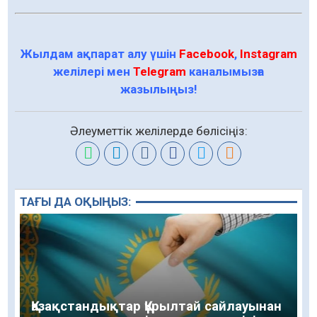
Жылдам ақпарат алу үшін
Facebook
,
Instagram
желілері мен
Telegram
каналымызға
жазылыңыз!
Әлеуметтік желілерде бөлісіңіз:
ТАҒЫ ДА ОҚЫҢЫЗ:
Қазақстандықтар Құрылтай сайлауынан