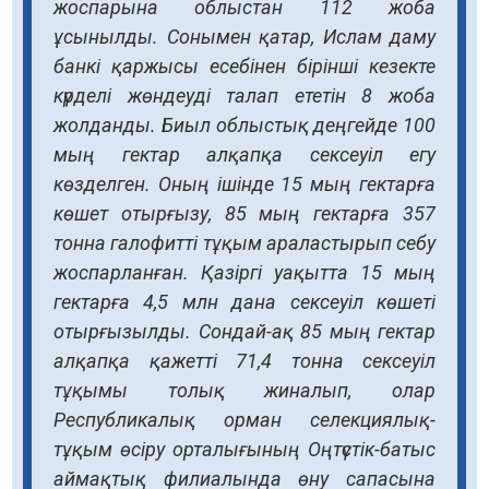
жоспарына облыстан 112 жоба
ұсынылды. Сонымен қатар, Ислам даму
банкі қаржысы есебінен бірінші кезекте
күрделі жөндеуді талап ететін 8 жоба
жолданды. Биыл облыстық деңгейде 100
мың гектар алқапқа сексеуіл егу
көзделген. Оның ішінде 15 мың гектарға
көшет отырғызу, 85 мың гектарға 357
тонна галофитті тұқым араластырып себу
жоспарланған. Қазіргі уақытта 15 мың
гектарға 4,5 млн дана сексеуіл көшеті
отырғызылды. Сондай-ақ 85 мың гектар
алқапқа қажетті 71,4 тонна сексеуіл
тұқымы толық жиналып, олар
Республикалық орман селекциялық-
тұқым өсіру орталығының Оңтүстік-батыс
аймақтық филиалында өну сапасына