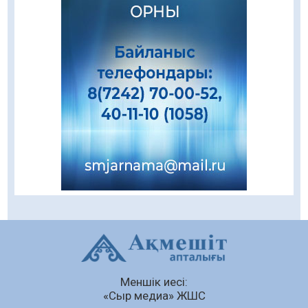
08.08.2026
218
0
Еңбегі ерлікпен тең мамандық
08.08.2026
83
0
Даналықтың шырағданы, ой-сананың
шамшырағы
08.08.2026
60
0
Кенеге қарсы залалсыздандыру жұмыстары
жүргізілуде
07.08.2026
77
0
Балалардың жазғы демалысындағы
қауіпсіздік – тұрақты бақылауда
07.08.2026
93
0
Сыбайлас жемқорлық
Меншік иесі:
07.08.2026
64
0
«Сыр медиа» ЖШС