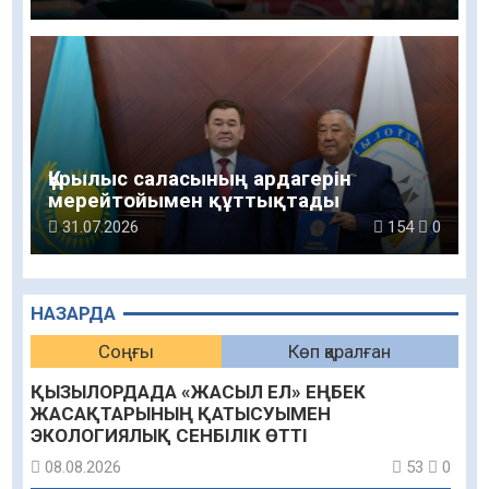
Құрылыс саласының ардагерін
мерейтойымен құттықтады
31.07.2026
154
0
НАЗАРДА
Соңғы
Көп қаралған
ҚЫЗЫЛОРДАДА «ЖАСЫЛ ЕЛ» ЕҢБЕК
ЖАСАҚТАРЫНЫҢ ҚАТЫСУЫМЕН
ЭКОЛОГИЯЛЫҚ СЕНБІЛІК ӨТТІ
08.08.2026
53
0