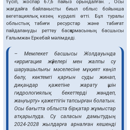
түсіп, жоспар 67,6 пайыз орындалған. , Осы
жағдайға байланысты биыл облыс бойынша
вегетациялық кезең күрделі өтті. Бұл туралы
облыстық табиғи ресурстар және табиғат
пайдалануды реттеу басқармасының басшысы
Ғалымжан Еркебай мәлімдеді.
– Мемлекет басшысы Жолдауында
«ирригация жүйелері мен жалпы су
шаруашылығы мәселесіне мұқият көңіл
бөлу, көктемгі қарғын суды жинап,
диқандар қажетіне жарату үшін
гидрологиялық бекеттерді жөндеп,
жаңғырту» қажеттігін тапсырған болатын.
Осы бағытта облыста бірқатар жұмыстар
атқарылуда. Су саласын дамытудың
2024-2028 жылдарға арналған кешенді