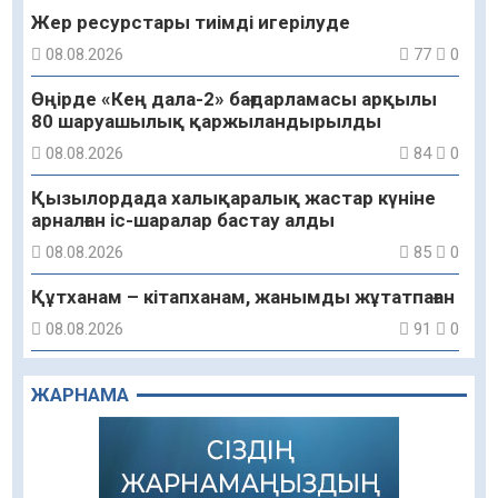
Жер ресурстары тиімді игерілуде
08.08.2026
77
0
Өңірде «Кең дала-2» бағдарламасы арқылы
80 шаруашылық қаржыландырылды
08.08.2026
84
0
Қызылордада халықаралық жастар күніне
арналған іс-шаралар бастау алды
08.08.2026
85
0
Құтханам – кітапханам, жанымды жұтатпаған
08.08.2026
91
0
Құрылыс қарқыны – қала дамуының айғағы
ЖАРНАМА
08.08.2026
88
0
Зәулім ғимараттарда туған жерді түлеткен
азаматтардың қолтаңбасы бар