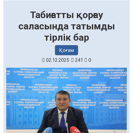
Табиғатты қорғау
саласында татымды
тірлік бар
Қоғам
02.12.2025
241
0