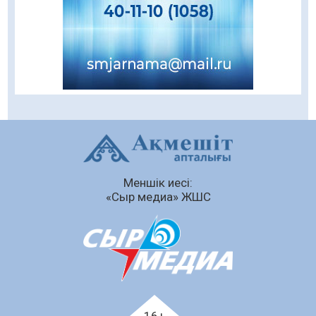
Балалардың жазғы демалысындағы
қауіпсіздік – тұрақты бақылауда
07.08.2026
82
0
Сыбайлас жемқорлық
07.08.2026
56
0
Аумақтан тыс соттылық – сот төрелігінің
ашықтығы мен қолжетімділігін арттыру
құралы
Меншік иесі:
07.08.2026
58
0
«Сыр медиа» ЖШС
Білім гранты иегерлерінің тізімі шықты
07.08.2026
72
0
«Дауыс беру учаскесін қалай табуға болады?»￼
07.08.2026
59
0
Қазақстандықтар Құрылтай сайлауынан
16+