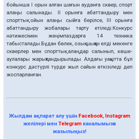
бойынша І орын алған шағын ауданға сквер, спорт
алаңы салынады. ІІ орынға абаттандыру мен
спорттық ойын алаңы сыйға берілсе, ІІІ орынға
абаттандыру жобалары тарту етіледі.Конкурс
нәтижесімен жеңімпаздарға 14 техника
табысталады.Бұдан бөлек, озық шыққан елді мекенге
скверлер мен спорттық алаңдар салынып, көше-
аулалары жарықтандырылады. Алдағы уақытта бұл
конкурс дәстүрлі түрде жыл сайын өткізіледі деп
жоспарланған.
Жылдам ақпарат алу үшін
Facebook
,
Instagram
желілері мен
Telegram
каналымызға
жазылыңыз!