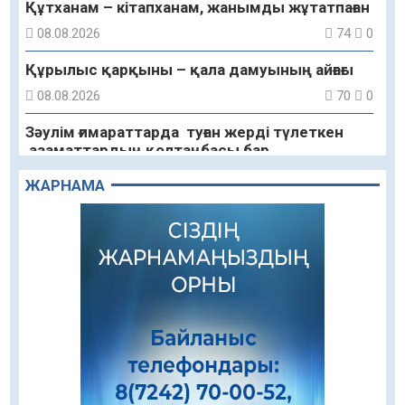
Құтханам – кітапханам, жанымды жұтатпаған
08.08.2026
74
0
Құрылыс қарқыны – қала дамуының айғағы
08.08.2026
70
0
Зәулім ғимараттарда туған жерді түлеткен
азаматтардың қолтаңбасы бар
08.08.2026
74
0
ЖАРНАМА
Еңбегі ерлікпен тең мамандық
08.08.2026
63
0
Даналықтың шырағданы, ой-сананың
шамшырағы
08.08.2026
50
0
Кенеге қарсы залалсыздандыру жұмыстары
жүргізілуде
07.08.2026
63
0