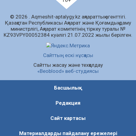
жақсылық күтеді – қоғамдық пікір зерттеуі
07.08.2026
66
0
© 2026 . Аqmeshit-aptalygy.kz ақпараттық агенттігі.
Қазақстан Республикасы Ақпарат және Қоғамдық даму
Барлық жаңалық
министрлігі, Ақпарат комитетінің тіркеу туралы №
KZ93VPY00052384 куәлігі 21.07.2022 жылы берілген.
Сайттың ескі нұсқасы
Сайтты жасау және техқолдау
«Beoblood» веб-студиясы
Басшылық
Редакция
Сайт картасы
Материалдарды пайдалану ережелері