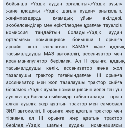
бойынша «Үздік аудан орталығы»,«Үздік ауыл»
және қаладағы «Үздік шағын аудан» анықталып,
жеңімпаздарды қоғамдық ұйым өкілдері,
экобелсенділер мен еріктілерден құралған тәуелсіз
комиссия таңдайтын болады.»Үздік аудан
орталығы» номинациясы бойынша І орынға
арнайы жол тазалағыш КАМАЗ және қалдық
тасымалдаушы МАЗ автокөлігі, ассенизатор мен
кран-манипулятор берілмек. Ал ІІ орынға қалдық
тасымалдаушы көлік, ассенизатор және жол
тазалаушы трактор тағайындалған. ІІІ орынға
ассенизатор мен жол тазалаушы трактор сыйға
берілмек.»Үздік ауыл» номинациясын иеленген үш
ауылға да бағалы сыйлықтар табысталады. І орын
алған ауылға жер қазатын трактор мен самосвал
ЗИЛ автокөлігі, ІІ орынға жер қазатын трактор мен
тіркеме, ал ІІІ орынға жер қазатын трактор
беріледі.»Үздік шағын аудан» номинациясы