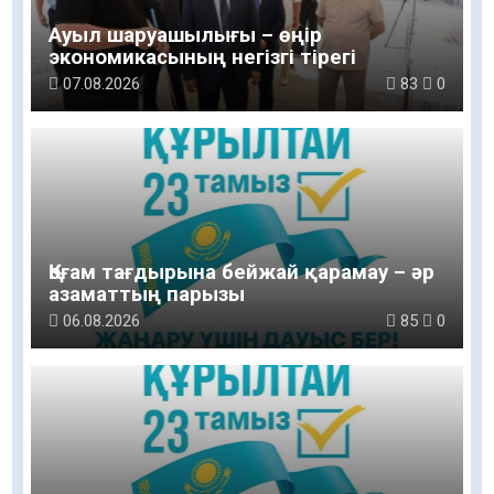
Ауыл шаруашылығы – өңір
экономикасының негізгі тірегі
07.08.2026
83
0
Қоғам тағдырына бейжай қарамау – әр
азаматтың парызы
06.08.2026
85
0