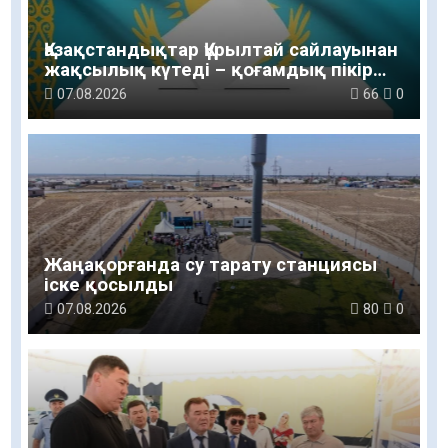
Қазақстандықтар Құрылтай сайлауынан
жақсылық күтеді – қоғамдық пікір
зерттеуі
07.08.2026
66
0
Жаңақорғанда су тарату станциясы
іске қосылды
07.08.2026
80
0