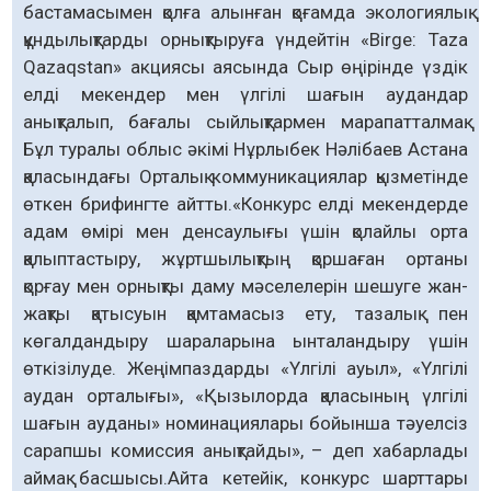
бастамасымен қолға алынған қоғамда экологиялық
құндылықтарды орнықтыруға үндейтін «Birge: Taza
Qazaqstan» акциясы аясында Сыр өңірінде үздік
елді мекендер мен үлгілі шағын аудандар
анықталып, бағалы сыйлықтармен марапатталмақ.
Бұл туралы облыс әкімі Нұрлыбек Нәлібаев Астана
қаласындағы Орталық коммуникациялар қызметінде
өткен брифингте айтты.«Конкурс елді мекендерде
адам өмiрi мен денсаулығы үшiн қолайлы орта
қалыптастыру, жұртшылықтың қоршаған ортаны
қорғау мен орнықты даму мәселелерiн шешуге жан-
жақты қатысуын қамтамасыз ету, тазалық пен
көгалдандыру шараларына ынталандыру үшін
өткізілуде. Жеңімпаздарды «Үлгілі ауыл», «Үлгілі
аудан орталығы», «Қызылорда қаласының үлгілі
шағын ауданы» номинациялары бойынша тәуелсіз
сарапшы комиссия анықтайды», – деп хабарлады
аймақ басшысы.Айта кетейік, конкурс шарттары