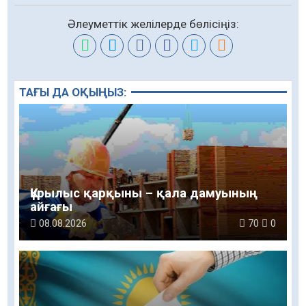
Әлеуметтік желілерде бөлісіңіз:
ТАҒЫ ДА ОҚЫҢЫЗ:
Құрылыс қарқыны – қала дамуының
айғағы
08.08.2026
70
0