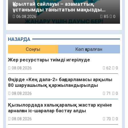
Құрылтай сайлауы – азаматтық
ұстанымды танытатын маңызды
қадам
06.08.2026
85
0
НАЗАРДА
Соңғы
Көп қаралған
Жер ресурстары тиімді игерілуде
08.08.2026
62
0
Өңірде «Кең дала-2» бағдарламасы арқылы
80 шаруашылық қаржыландырылды
08.08.2026
71
0
Қызылордада халықаралық жастар күніне
арналған іс-шаралар бастау алды
08.08.2026
70
0