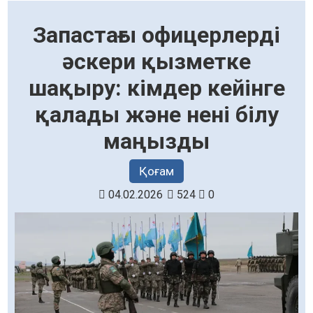
Запастағы офицерлерді
әскери қызметке
шақыру: кімдер кейінге
қалады және нені білу
маңызды
Қоғам
04.02.2026
524
0