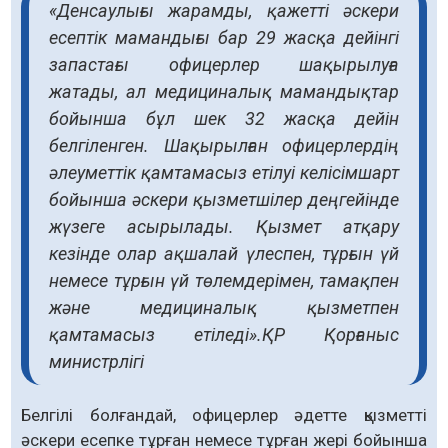
«Денсаулығы жарамды, қажетті әскери
есептік мамандығы бар 29 жасқа дейінгі
запастағы офицерлер шақырылуға
жатады, ал медициналық мамандықтар
бойынша бұл шек 32 жасқа дейін
белгіленген. Шақырылған офицерлердің
әлеуметтік қамтамасыз етілуі келісімшарт
бойынша әскери қызметшілер деңгейінде
жүзеге асырылады. Қызмет атқару
кезінде олар ақшалай үлеспен, тұрғын үй
немесе тұрғын үй төлемдерімен, тамақпен
және медициналық қызметпен
қамтамасыз етіледі».
ҚР Қорғаныс
министрлігі
Белгілі болғандай, офицерлер әдетте қызметті
әскери есепке тұрған немесе тұрған жері бойынша