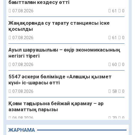
бағытталған кездесу өтті
07.08.2026
61
0
Жаңақорғанда су тарату станциясы іске
қосылды
07.08.2026
61
0
Ауыл шаруашылығы – өңір экономикасының
негізгі тірегі
07.08.2026
60
0
5547 әскери бөлімінде «Алғашқы қызмет
күні» іс-шарасы өтті
07.08.2026
58
0
Қоғам тағдырына бейжай қарамау – әр
азаматтың парызы
06.08.2026
70
0
ЖАРНАМА
Құрылтай сайлауы – азаматтық ұстанымды