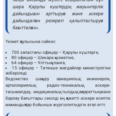
шара Қарулы күштердің жауынгерлік
дайындығын арттыруға және әскери
дайындалған резервті қалыптастыруға
бағытталған».
Үкімет қаулысына сәйкес:
700 запастағы офицер – Қарулы күштерге,
80 офицер – Шекара қызметіне,
64 офицер – Ұлттық ұланға,
15 офицер – Төтенше жағдайлар министрлігіне
жіберіледі.
Ведомство шақыру авиациялық, инженерлік,
артиллериялық, радио-техникалық, әскери-
тасымалдау, медициналық, тылдық, ақпараттық және
барлау бағыттары секілді ең қажетті әскери есептік
мамандықтар бойынша жүргізілетіндігін атап өтті.