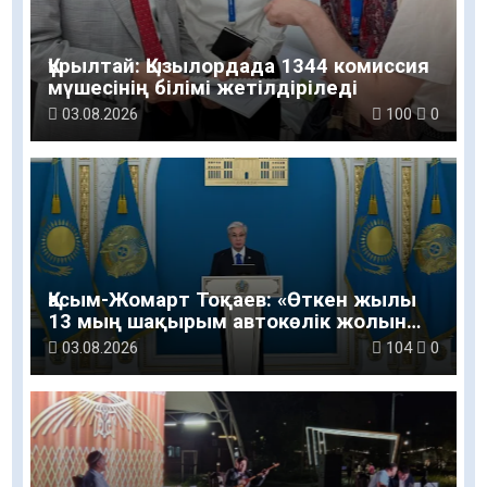
Құрылтай: Қызылордада 1344 комиссия
мүшесінің білімі жетілдіріледі
03.08.2026
100
0
Қасым-Жомарт Тоқаев: «Өткен жылы
13 мың шақырым автокөлік жолын
салу және жөндеу жұмысы
03.08.2026
104
0
жүргізілді»