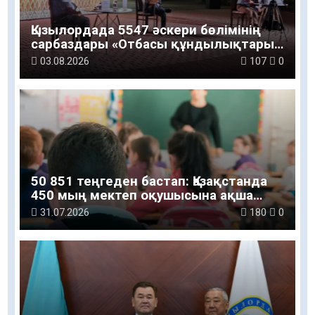
Қызылордада 5547 әскери бөлімінің
сарбаздары «Отбасы құндылықтары
– ұлт болашағы» атты рухани-мәдени
03.08.2026
107
0
шараға қатысты
50 851 теңгеден бастап: Қазақстанда
450 мың мектеп оқушысына ақша
беріледі
31.07.2026
180
0