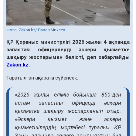
Фото: Zakon.kz/ Павел Михеев
ҚР Қорғаныс министрлігі 2026 жылғы 4 ақпанда
запастағы офицерлерді әскери қызметке
шақыру жоспарымен бөлісті, деп хабарлайды
Zakon.kz.
Таратылған ақпаратқа сүйенсек:
«2026 жылы еліміз бойынша 850-ден
астам запастағы офицерді әскери
қызметке шақыру жоспарланып отыр.
«Әскери қызмет және әскери
қызметшілердің мәртебесі туралы» ҚР
Заңы аясында жүзеге асырылатын бұл