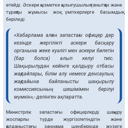
өтейді. Әскери қызметке қызығушылық танытқан және
тұрақты жұмысы жоқ үміткерлерге басымдық
беріледі.
«Хабарлама алған запастағы офицер дер
кезінде жергілікті әскери басқару
органына жеке куәлігі мен әскери билетін
(бар болса) алып келуі тиіс.
Шақырылудан кейінге қалдыру отбасы
жағдайлары, білім алу немесе денсаулық
жағдайына байланысты шақырылу
комиссиясының шешімімен берілуі
мүмкін»,- делінген ақпаратта.
Министрлік запастағы офицерлерді шақыру
жоспарлы түрде жүргізілетіндігін және
қолданыстағы заңнама шеңберінде жүзеге