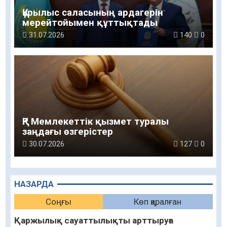
Құрылыс саласының ардагерін
мерейтойымен құттықтады
31.07.2026
140
0
ҚР Мемлекеттік қызмет туралы
заңдағы өзгерістер
30.07.2026
127
0
НАЗАРДА
Соңғы
Көп қаралған
Қаржылық сауаттылықты арттыруға