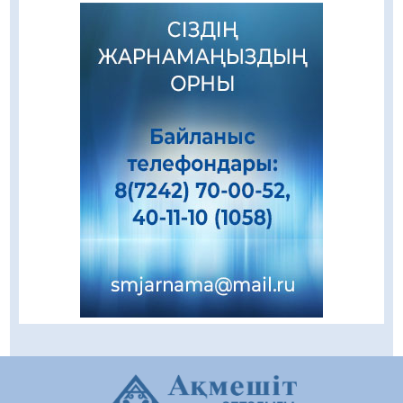
танытатын маңызды қадам
06.08.2026
72
0
Қызылордада «Саналы ұрпақ – жарқын
болашақ» атты кеңейтілген мәжіліс өтті
06.08.2026
61
0
Open Air: Қызылорда облысы полиция
департаменті 20 мыңнан астам көрерменнің
қауіпсіздігін қамтамасыз етті
06.08.2026
46
0
Қазақстан Орталық Азиядағы көшуге ең
қолайлы ел атанды
06.08.2026
49
0
Жаңақорған ауданында құс фабрикасы
ашылды
06.08.2026
45
0