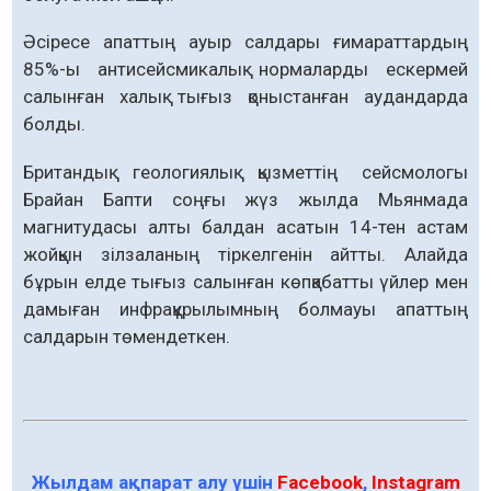
Әсіресе апаттың ауыр салдары ғимараттардың
85%-ы антисейсмикалық нормаларды ескермей
салынған халық тығыз қоныстанған аудандарда
болды.
Британдық геологиялық қызметтің сейсмологы
Брайан Бапти соңғы жүз жылда Мьянмада
магнитудасы алты балдан асатын 14-тен астам
жойқын зілзаланың тіркелгенін айтты. Алайда
бұрын елде тығыз салынған көпқабатты үйлер мен
дамыған инфрақұрылымның болмауы апаттың
салдарын төмендеткен.
Жылдам ақпарат алу үшін
Facebook
,
Instagram