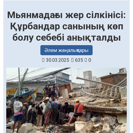
Мьянмадағы жер сілкінісі:
Құрбандар санының көп
болу себебі анықталды
Әлем жаңалықтары
30.03.2025
635
0