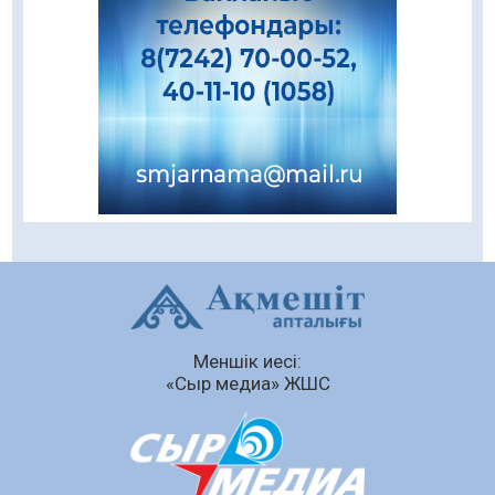
«Ұлттық нақыш – заманауи панно» атты
шеберлік сағаты өтті
05.08.2026
69
0
Цифрландыру саласын дамыту аясында
салынатын жаңа орталықтың жобасы
талқыланды
05.08.2026
107
0
Құқықтық статистика және арнайы есепке
алу жөніндегі комитеттің Қызылорда
облысы бойынша департаментінің басшысы
тағайындалды
04.08.2026
92
0
Меншік иесі:
Қазақстандықтардың 72,3%-ы жаңа
«Сыр медиа» ЖШС
Құрылтай үшін дауыс беруге дайын
04.08.2026
79
0
Мектептен – Ұлттық ұлан сапына
04.08.2026
87
0