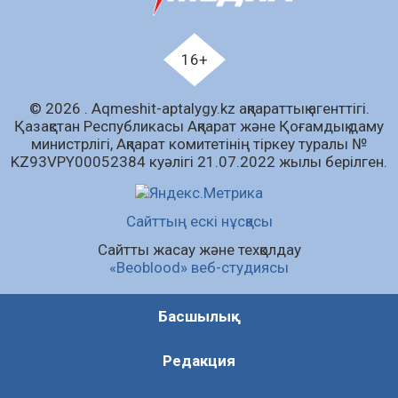
Ағза донорлығы бойынша ақпараттық-
түсіндіру жұмыстары жүргізілді
16+
04.08.2026
67
0
© 2026 . Аqmeshit-aptalygy.kz ақпараттық агенттігі.
Трансплантациялық үйлестіру және
Қазақстан Республикасы Ақпарат және Қоғамдық даму
донорлық процесті ұйымдастыру»
министрлігі, Ақпарат комитетінің тіркеу туралы №
тақырыбында семинар өткізілді
KZ93VPY00052384 куәлігі 21.07.2022 жылы берілген.
04.08.2026
68
0
Шағымнан кейін Kazakhstan шоколадының
Сайттың ескі нұсқасы
құрамы тексерілді: сараптама не көрсетті
Сайтты жасау және техқолдау
04.08.2026
88
0
«Beoblood» веб-студиясы
Барлық жаңалық
Басшылық
Редакция