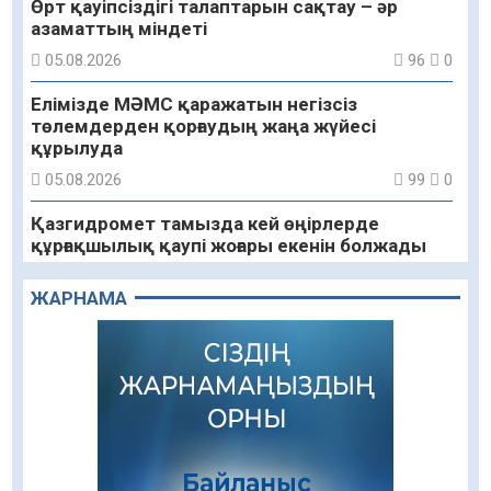
Өрт қауіпсіздігі талаптарын сақтау – әр
азаматтың міндеті
05.08.2026
96
0
Елімізде МӘМС қаражатын негізсіз
төлемдерден қорғаудың жаңа жүйесі
құрылуда
05.08.2026
99
0
Қазгидромет тамызда кей өңірлерде
құрғақшылық қаупі жоғары екенін болжады
05.08.2026
81
0
ЖАРНАМА
Алғашқы цифрлық жасанды интеллект
құралдарының таныстырылымы өтті
05.08.2026
97
0
«Қайрат» Чемпиондар лигасының іріктеуінде
«Левскиге» есе жіберді
05.08.2026
83
0