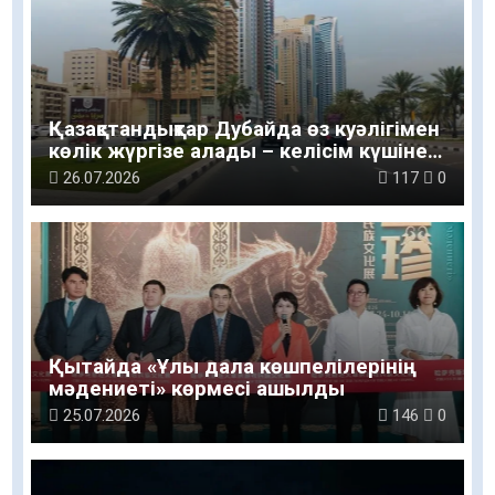
Қазақстандықтар Дубайда өз куәлігімен
көлік жүргізе алады – келісім күшіне
енді
26.07.2026
117
0
Қытайда «Ұлы дала көшпелілерінің
мәдениеті» көрмесі ашылды
25.07.2026
146
0