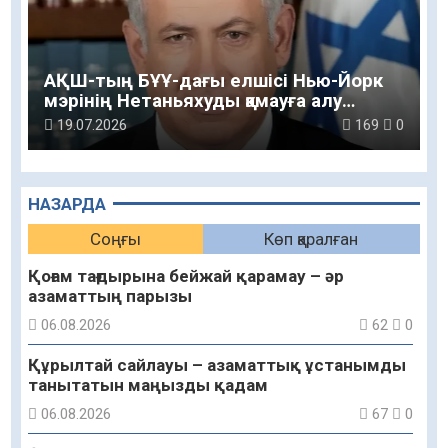
АҚШ-тың БҰҰ-дағы елшісі Нью-Йорк
мэрінің Нетаньяхуды қамауға алу
туралы мәлімдемесін жоққа шығарды
19.07.2026
169
0
НАЗАРДА
Соңғы
Көп қаралған
Қоғам тағдырына бейжай қарамау – әр
азаматтың парызы
06.08.2026
62
0
Құрылтай сайлауы – азаматтық ұстанымды
танытатын маңызды қадам
06.08.2026
67
0