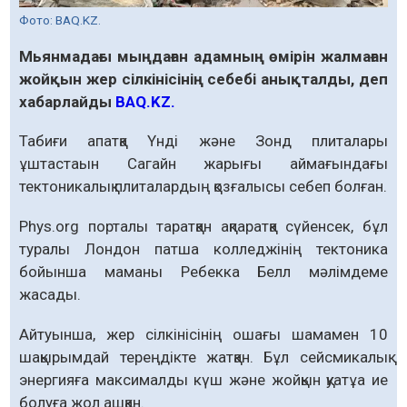
Фото: BAQ.KZ.
Мьянмадағы мыңдаған адамның өмірін жалмаған
жойқын жер сілкінісінің себебі анықталды, деп
хабарлайды
BAQ.KZ.
Табиғи апатқа Үнді және Зонд плиталары
ұштастаын Сагайн жарығы аймағындағы
тектоникалық плиталардың қозғалысы себеп болған.
Phys.org порталы таратқан ақпаратқа сүйенсек, бұл
туралы Лондон патша колледжінің тектоника
бойынша маманы Ребекка Белл мәлімдеме
жасады.
Айтуынша, жер сілкінісінің ошағы шамамен 10
шақырымдай тереңдікте жатқан. Бұл сейсмикалық
энергияға максималды күш және жойқын қуатұа ие
болуға жол ашқан.