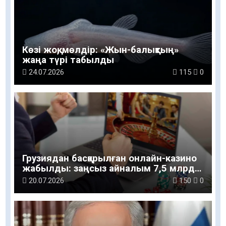
Көзі жоқ, мөлдір: «Жын-балықтың»
жаңа түрі табылды
24.07.2026
115
0
Грузиядан басқарылған онлайн-казино
жабылды: заңсыз айналым 7,5 млрд
теңгеге жеткен
20.07.2026
150
0