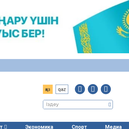
қаз
qaz
т
Экономика
Спорт
Медиа