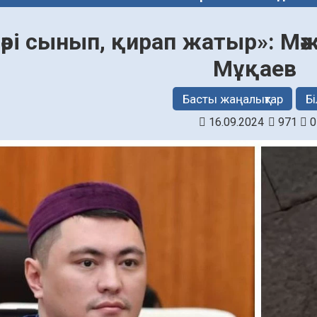
әрі сынып, қирап жатыр»: Мәж
Мұқаев
Басты жаңалықтар
Бі
16.09.2024
971
0