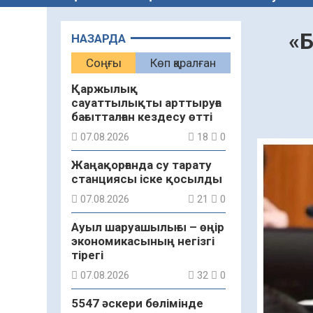
«Б
НАЗАРДА
Соңғы
Көп қаралған
Қаржылық
сауаттылықты арттыруға
бағытталған кездесу өтті
07.08.2026
18
0
Жаңақорғанда су тарату
станциясы іске қосылды
07.08.2026
21
0
Ауыл шаруашылығы – өңір
экономикасының негізгі
тірегі
07.08.2026
32
0
5547 әскери бөлімінде