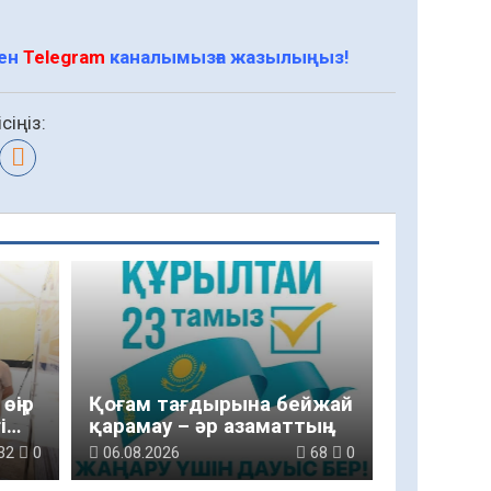
мен
Telegram
каналымызға жазылыңыз!
сіңіз:
өңір
Қоғам тағдырына бейжай
і
қарамау – әр азаматтың
парызы
32
0
06.08.2026
68
0