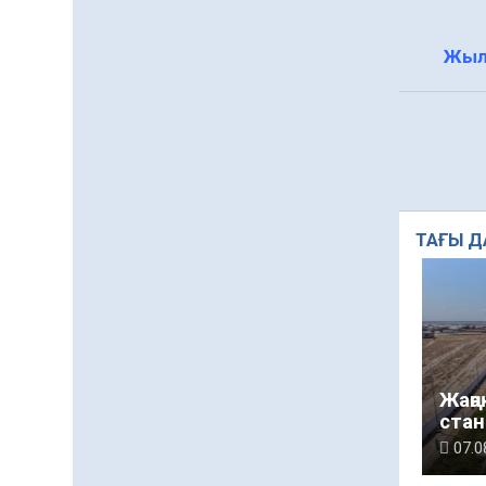
жоғары екенін болжады
05.08.2026
85
0
Алғашқы цифрлық
Жыл
жасанды интеллект
құралдарының
таныстырылымы өтті
05.08.2026
100
0
«Қайрат» Чемпиондар
лигасының іріктеуінде
«Левскиге» есе жіберді
ТАҒЫ Д
05.08.2026
86
0
«Ұлттық нақыш –
заманауи панно» атты
шеберлік сағаты өтті
05.08.2026
72
0
Жаңа
Барлық жаңалық
стан
07.0