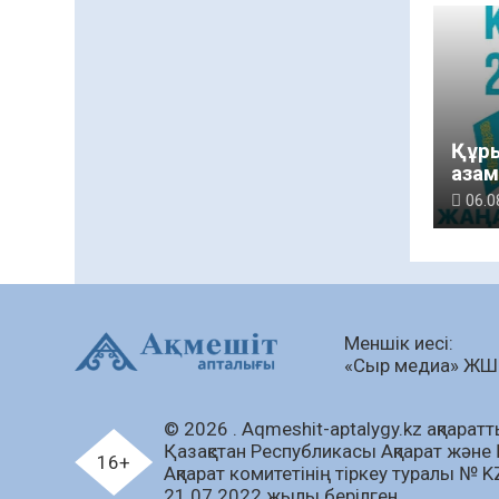
Құры
аза
тан
06.0
қад
Меншік иесі:
«Сыр медиа» Ж
© 2026 . Аqmeshit-aptalygy.kz ақпараттық
Қазақстан Республикасы Ақпарат және 
16+
Ақпарат комитетінің тіркеу туралы № 
21.07.2022 жылы берілген.