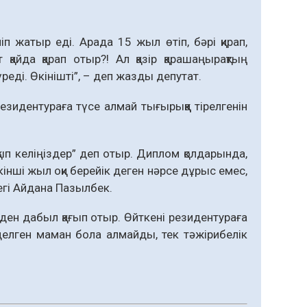
жатыр еді. Арада 15 жыл өтіп, бәрі қирап,
айда қарап отыр?! Ал қазір қарашаңырақтың
реді. Өкінішті”, – деп жазды депутат.
езидентураға түсе алмай тығырыққа тірелгенін
п келіңіздер” деп отыр. Диплом қолдарында,
екінші жыл оқи берейік деген нәрсе дұрыс емес,
егі Айдана Пазылбек.
рден дабыл қағып отыр. Өйткені резидентураға
делген маман бола алмайды, тек тәжірибелік