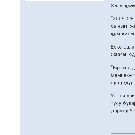
қолайлы ел атанды
Халық қал
06.08.2026
12
0
“2009 жыл
Жаңақорған ауданында
сынып жат
құс фабрикасы ашылды
құрылғаны
06.08.2026
17
0
Еске сала
Өрт қауіпсіздігі
жазған ед
талаптарын сақтау – әр
азаматтың міндеті
“Бір жылд
05.08.2026
99
0
мемлекетті
процедура
Елімізде МӘМС
қаражатын негізсіз
Ұлттық ун
төлемдерден қорғаудың
жаңа жүйесі құрылуда
түсу бұла
05.08.2026
106
0
дәрігер б
Қазгидромет тамызда
кей өңірлерде
құрғақшылық қаупі