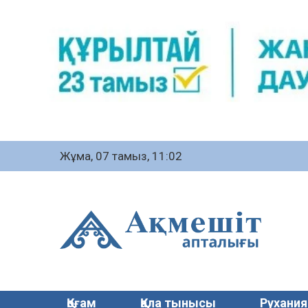
Жұма, 07 тамыз, 11:02
Қоғам
Қала тынысы
Рухания