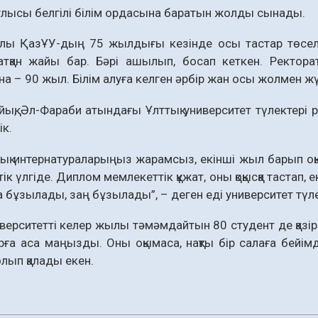
аулысы белгілі білім ордасына баратын жолды сынады.
ы ҚазҰУ-дың 75 жылдығы кезінде осы тастар төселіп 
қан жайы бар. Бәрі ашылып, босап кеткен. Ректорат қ
на – 90 жыл. Білім алуға келген әрбір жан осы жолмен жү
йық, Әл-Фараби атындағы Ұлттық университет түлектері р
ік.
ық интернатураларыңыз жарамсыз, екінші жыл барып оқы
к үлгіде. Диплом мемлекеттік құжат, оны қоқысқа тастап, 
 бұзылады, заң бұзылады”, – деген еді университет түл
иверситетті келер жылы тәмәмдайтын 80 студент де қазі
рға аса маңызды. Оны оқымаса, нақты бір салаға бейім
олып қалады екен.