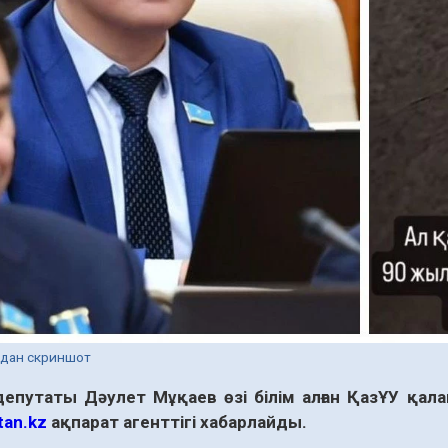
одан скриншот
депутаты Дәулет Мұқаев өзі білім алған ҚазҰУ қал
tan.kz
ақпарат агенттігі хабарлайды.