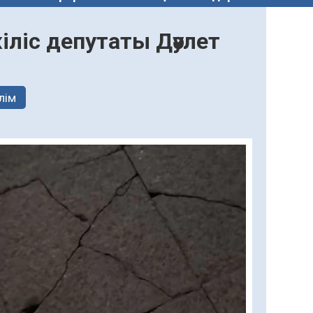
іліс депутаты Дәулет
лім