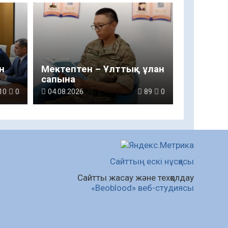
н
Мектептен – Ұлттық ұлан
сапына
10
0
04.08.2026
89
0
Сайттың ескі нұсқасы
Сайтты жасау және техқолдау
«Beoblood» веб-студиясы