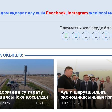
дам ақпарат алу үшін
Facebook
,
Instagram
желілері 
Әлеуметтік желілерде бөлі
А ОҚЫҢЫЗ:
қорғанда су тарату
Ауыл шаруашылығы – 
циясы іске қосылды
экономикасының негізг
тірегі
8.2026
21
0
07.08.2026