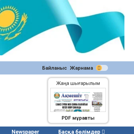
№58
(2270)
04.08.2026
Байланыс
Жарнама
Жаңа шығарылым
PDF мұрағаты
Newspaper
Басқа бөлімдер