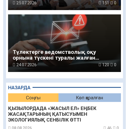
25.07.2026
151
0
Түлектерге ведомстволық оқу
орнына түскені туралы жалған
хабарлар келуде
24.07.2026
120
0
НАЗАРДА
Соңғы
Көп қаралған
ҚЫЗЫЛОРДАДА «ЖАСЫЛ ЕЛ» ЕҢБЕК
ЖАСАҚТАРЫНЫҢ ҚАТЫСУЫМЕН
ЭКОЛОГИЯЛЫҚ СЕНБІЛІК ӨТТІ
08.08.2026
46
0