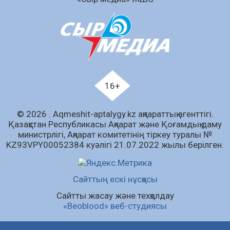
Аумақтан тыс соттылық – сот төрелігінің
ашықтығы мен қолжетімділігін арттыру
құралы
07.08.2026
63
0
Білім гранты иегерлерінің тізімі шықты
07.08.2026
81
0
16+
«Дауыс беру учаскесін қалай табуға болады?»￼
© 2026 . Аqmeshit-aptalygy.kz ақпараттық агенттігі.
07.08.2026
66
0
Қазақстан Республикасы Ақпарат және Қоғамдық даму
министрлігі, Ақпарат комитетінің тіркеу туралы №
Барлық жаңалық
KZ93VPY00052384 куәлігі 21.07.2022 жылы берілген.
Сайттың ескі нұсқасы
Сайтты жасау және техқолдау
«Beoblood» веб-студиясы