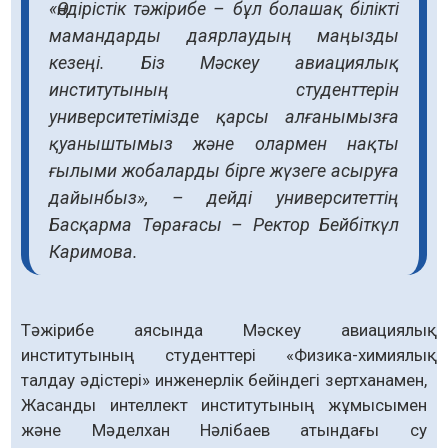
«Өндірістік тәжірибе – бұл болашақ білікті
мамандарды даярлаудың маңызды
кезеңі. Біз Мәскеу авиациялық
институтының студенттерін
университетімізде қарсы алғанымызға
қуаныштымыз және олармен нақты
ғылыми жобаларды бірге жүзеге асыруға
дайынбыз», – дейді университеттің
Басқарма Төрағасы – Ректор Бейбіткүл
Каримова.
Тәжірибе аясында Мәскеу авиациялық
институтының студенттері «Физика-химиялық
талдау әдістері» инженерлік бейіндегі зертханамен,
Жасанды интеллект институтының жұмысымен
және Мәделхан Нәлібаев атындағы су