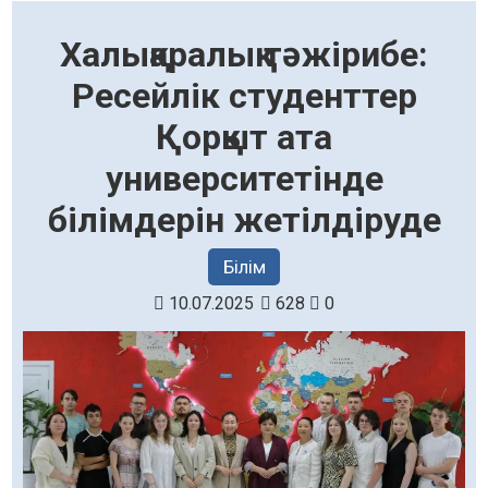
Халықаралық тәжірибе:
Ресейлік студенттер
Қорқыт ата
университетінде
білімдерін жетілдіруде
Білім
10.07.2025
628
0