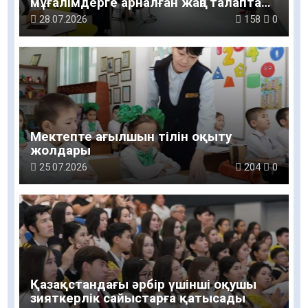
мұғалімдерге арналған жаңа талаптар
таныстырылды
28.07.2026
158
0
Мектепте ағылшын тілін оқыту
жолдары
25.07.2026
204
0
Қазақстандағы әрбір үшінші оқушы
зияткерлік сайыстарға қатысады