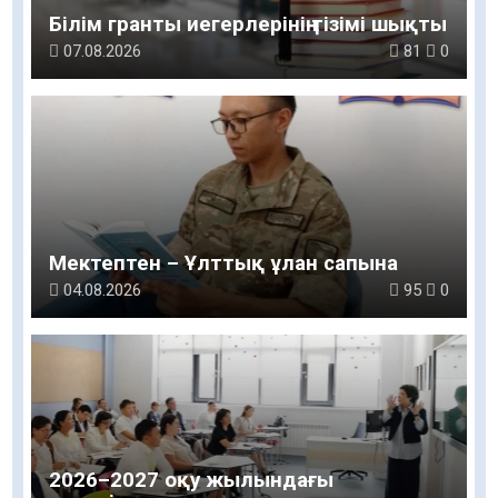
Білім гранты иегерлерінің тізімі шықты
07.08.2026
81
0
Мектептен – Ұлттық ұлан сапына
04.08.2026
95
0
2026–2027 оқу жылындағы