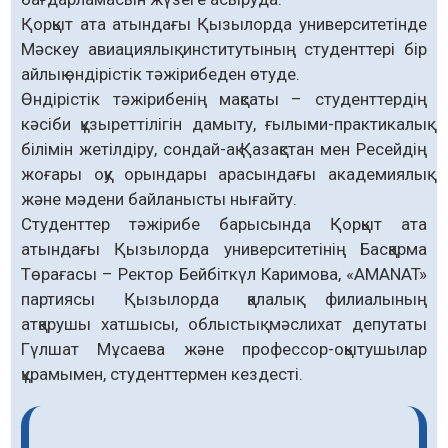
Қорқыт ата атындағы Қызылорда университетінде
Мәскеу авиациялық институтының студенттері бір
айлық өндірістік тәжірибеден өтуде.
Өндірістік тәжірибенің мақсаты – студенттердің
кәсіби құзыреттілігін дамыту, ғылыми-практикалық
білімін жетілдіру, сондай-ақ Қазақстан мен Ресейдің
жоғары оқу орындары арасындағы академиялық
және мәдени байланысты нығайту.
Студенттер тәжірибе барысында Қорқыт ата
атындағы Қызылорда университетінің Басқарма
Төрағасы – Ректор Бейбіткүл Каримова, «AMANAT»
партиясы Қызылорда қалалық филиалының
атқарушы хатшысы, облыстық мәслихат депутаты
Гүлшат Мұсаева және профессор-оқытушылар
құрамымен, студенттермен кездесті.