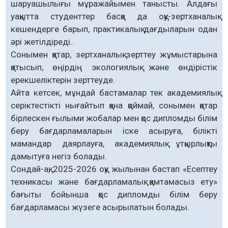
шаруашылығы мұражайымен танысты. Алдағы
уақытта студенттер басқа да оқу-зертханалық
кешендерге барып, практикалық дағдыларын одан
әрі жетілдіреді..
Сонымен қатар, зертханалық зерттеу жұмыстарына
қатысып, өңірдің экологиялық және өндірістік
ерекшеліктерін зерттеуде.
Айта кетсек, мұндай бастамалар тек академиялық
серіктестікті нығайтып қана қоймай, сонымен қатар
бірлескен ғылыми жобалар мен қос дипломды білім
беру бағдарламаларын іске асыруға, білікті
мамандар даярлауға, академиялық ұтқырлықты
дамытуға негіз болады.
Сондай-ақ, 2025-2026 оқу жылынан бастап «Есептеу
техникасы және бағдарламалық қамтамасыз ету»
бағыты бойынша қос дипломды білім беру
бағдарламасы жүзеге асырылатын болады.