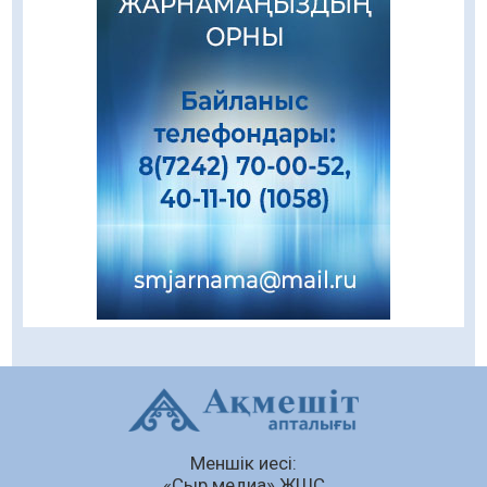
08.08.2026
199
0
Еңбегі ерлікпен тең мамандық
08.08.2026
80
0
Даналықтың шырағданы, ой-сананың
шамшырағы
08.08.2026
53
0
Кенеге қарсы залалсыздандыру жұмыстары
жүргізілуде
07.08.2026
70
0
Балалардың жазғы демалысындағы
қауіпсіздік – тұрақты бақылауда
07.08.2026
89
0
Сыбайлас жемқорлық
Меншік иесі:
07.08.2026
60
0
«Сыр медиа» ЖШС