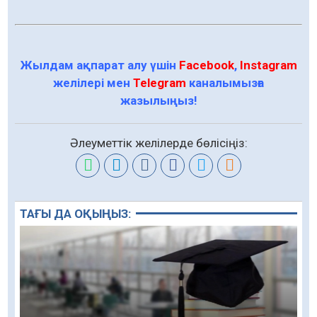
Жылдам ақпарат алу үшін
Facebook
,
Instagram
желілері мен
Telegram
каналымызға
жазылыңыз!
Әлеуметтік желілерде бөлісіңіз:
ТАҒЫ ДА ОҚЫҢЫЗ: