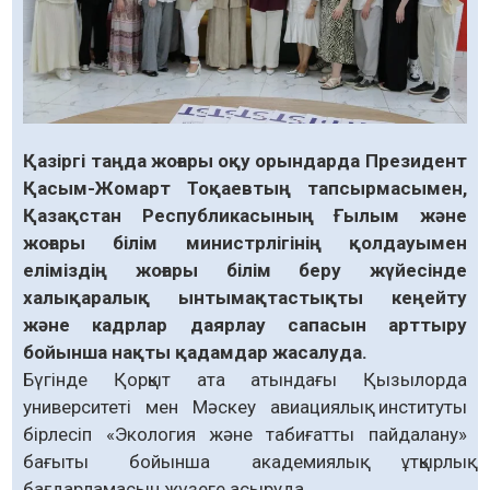
Қазіргі таңда жоғары оқу орындарда Президент
Қасым-Жомарт Тоқаевтың тапсырмасымен,
Қазақстан Республикасының Ғылым және
жоғары білім министрлігінің қолдауымен
еліміздің жоғары білім беру жүйесінде
халықаралық ынтымақтастықты кеңейту
және кадрлар даярлау сапасын арттыру
бойынша нақты қадамдар жасалуда.
Бүгінде Қорқыт ата атындағы Қызылорда
университеті мен Мәскеу авиациялық институты
бірлесіп «Экология және табиғатты пайдалану»
бағыты бойынша академиялық ұтқырлық
бағдарламасын жүзеге асыруда.