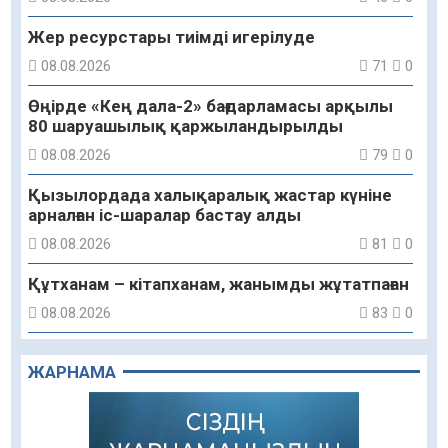
Жер ресурстары тиімді игерілуде
08.08.2026
71
0
Өңірде «Кең дала-2» бағдарламасы арқылы
80 шаруашылық қаржыландырылды
08.08.2026
79
0
Қызылордада халықаралық жастар күніне
арналған іс-шаралар бастау алды
08.08.2026
81
0
Құтханам – кітапханам, жанымды жұтатпаған
08.08.2026
83
0
Құрылыс қарқыны – қала дамуының айғағы
ЖАРНАМА
08.08.2026
83
0
Зәулім ғимараттарда туған жерді түлеткен
азаматтардың қолтаңбасы бар