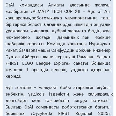
OtAI командасы Алматы қаласында жалауы
желбіреген «ALMATY TECH CUP XII – Age of AI»
халықаралық робототехника чемпионатында тағы
бір тарихи белесті бағындырды. Еліміздің ең үздік
құрамалары жиналған дүбірлі жарыста біздің жас
инженерлер жоғары дайындық пен ерекше
шеберлік көрсетті. Команда капитаны Нұрдәулет
Рахат, бағдарламашы Сайфуддин Өрікбай, инженер
Сұлтан Айберген және зерттеуші Рамазан Бағдат
«FIRST LEGO League Explore» санаты бойынша
жүлделі ІІ орынды иеленіп, үздіктер қатарынан
көрінді.
Бұл жетістік – ұзақ уақыт бойы атқарылған жүйелі
еңбектің, үздіксіз ізденістің және халықаралық
деңгейдегі мол тәжірибенің заңды нәтижесі.
Былтыр OtAI командасы робототехника бағыты
бойынша «Qyzylorda FIRST Regional 2025»