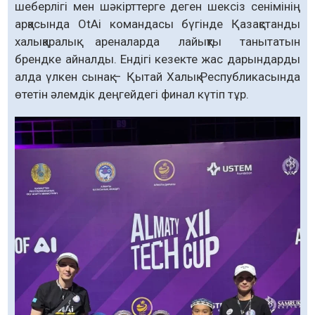
шеберлігі мен шәкірттерге деген шексіз сенімінің
арқасында OtAi командасы бүгінде Қазақстанды
халықаралық ареналарда лайықты танытатын
брендке айналды. Ендігі кезекте жас дарындарды
алда үлкен сынақ – Қытай Халық Республикасында
өтетін әлемдік деңгейдегі финал күтіп тұр.