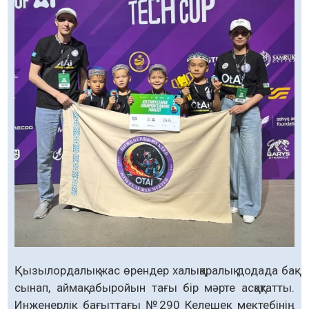
Қызылордалық жас өрендер халықаралық додада бақ
сынап, аймақ абыройын тағы бір мәрте асқақтатты.
Инженерлік бағыттағы №290 Келешек мектебінің