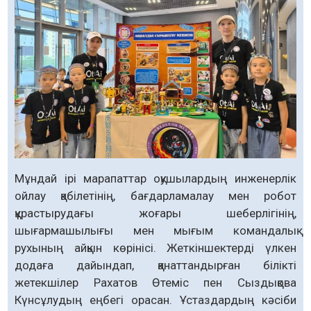
Мұндай ірі марапаттар оқушылардың инженерлік
ойлау қабілетінің, бағдарламалау мен робот
құрастырудағы жоғары шеберлігінің,
шығармашылығы мен мығым командалық
рухының айқын көрінісі. Жеткіншектерді үлкен
додаға дайындап, қанаттандырған білікті
жетекшілер Рахатов Өтеміс пен Сыздықова
Күнсұлудың еңбегі орасан. Ұстаздардың кәсіби