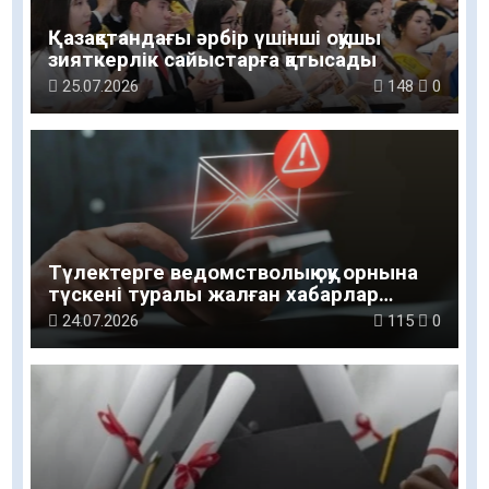
Қазақстандағы әрбір үшінші оқушы
зияткерлік сайыстарға қатысады
25.07.2026
148
0
Түлектерге ведомстволық оқу орнына
түскені туралы жалған хабарлар
келуде
24.07.2026
115
0