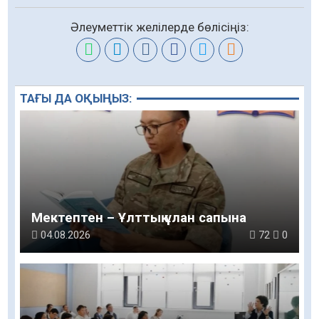
Әлеуметтік желілерде бөлісіңіз:
ТАҒЫ ДА ОҚЫҢЫЗ:
Мектептен – Ұлттық ұлан сапына
04.08.2026
72
0