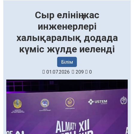
Сыр елінің жас
инженерлері
халықаралық додада
күміс жүлде иеленді
Білім
01.07.2026
209
0