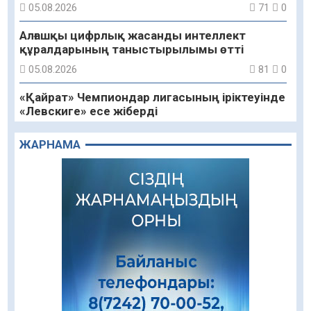
05.08.2026
71
0
Алғашқы цифрлық жасанды интеллект
құралдарының таныстырылымы өтті
05.08.2026
81
0
«Қайрат» Чемпиондар лигасының іріктеуінде
«Левскиге» есе жіберді
05.08.2026
71
0
ЖАРНАМА
«Ұлттық нақыш – заманауи панно» атты
шеберлік сағаты өтті
05.08.2026
57
0
Цифрландыру саласын дамыту аясында
салынатын жаңа орталықтың жобасы
талқыланды
05.08.2026
90
0
Құқықтық статистика және арнайы есепке
алу жөніндегі комитеттің Қызылорда