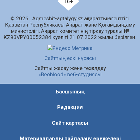
16+
құрамы тексерілді: сараптама не көрсетті
04.08.2026
75
0
© 2026 . Аqmeshit-aptalygy.kz ақпараттық агенттігі.
Қазақстан Республикасы Ақпарат және Қоғамдық даму
Жергілікті тауар өндірушілерді қолдау
министрлігі, Ақпарат комитетінің тіркеу туралы №
шаралары күшейтілуде
KZ93VPY00052384 куәлігі 21.07.2022 жылы берілген.
04.08.2026
78
0
Руслан Рүстемұлы облыс әкімінің кеңесшісі
Сайттың ескі нұсқасы
болып тағайындалды
Сайтты жасау және техқолдау
04.08.2026
160
0
«Beoblood» веб-студиясы
Барлық жаңалық
Басшылық
Редакция
Сайт картасы
Материалдарды пайдалану ережелері