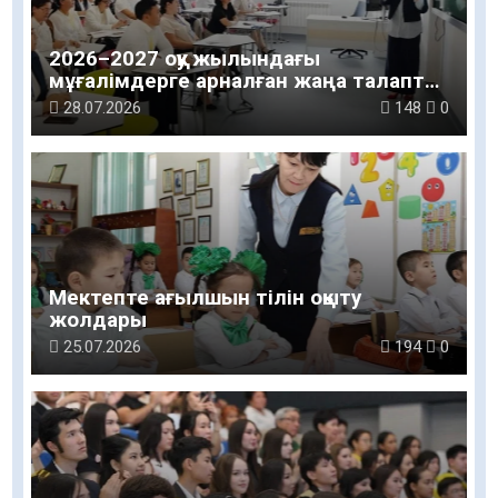
2026–2027 оқу жылындағы
мұғалімдерге арналған жаңа талаптар
таныстырылды
28.07.2026
148
0
Мектепте ағылшын тілін оқыту
жолдары
25.07.2026
194
0