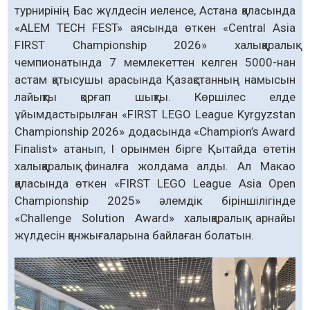
турнирінің Бас жүлдесін иеленсе, Астана қаласында
«ALEM TECH FEST» аясында өткен «Central Asia
FIRST Championship 2026» халықаралық
чемпионатында 7 мемлекеттен келген 5000-нан
астам қатысушы арасында Қазақстанның намысын
лайықты қорғап шықты. Көршілес елде
ұйымдастырылған «FIRST LEGO League Kyrgyzstan
Championship 2026» додасында «Champion’s Award
Finalist» атанып, І орынмен бірге Қытайда өтетін
халықаралық финалға жолдама алды. Ал Макао
қаласында өткен «FIRST LEGO League Asia Open
Championship 2025» әлемдік біріншілігінде
«Challenge Solution Award» халықаралық арнайы
жүлдесін қанжығаларына байлаған болатын.