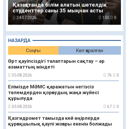
Қазақстанда білім алатын шетелдік
студенттер саны 35 мыңнан асты
24.07.2026
150
0
НАЗАРДА
Соңғы
Көп қаралған
Өрт қауіпсіздігі талаптарын сақтау – әр
азаматтың міндеті
05.08.2026
76
0
Елімізде МӘМС қаражатын негізсіз
төлемдерден қорғаудың жаңа жүйесі
құрылуда
05.08.2026
67
0
Қазгидромет тамызда кей өңірлерде
құрғақшылық қаупі жоғары екенін болжады