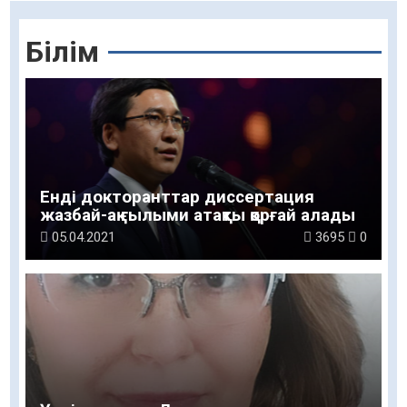
Білім
Енді докторанттар диссертация
жазбай-ақ ғылыми атақты қорғай алады
05.04.2021
3695
0