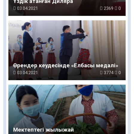
Үздік атанған Диляра
03.04.2021
2369
0
Өрендер кеудесінде «Елбасы медалі»
03.04.2021
3774
0
Мектептегі жылыжай