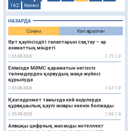
162
Келесі
НАЗАРДА
Соңғы
Көп қаралған
Өрт қауіпсіздігі талаптарын сақтау – әр
азаматтың міндеті
05.08.2026
71
0
Елімізде МӘМС қаражатын негізсіз
төлемдерден қорғаудың жаңа жүйесі
құрылуда
05.08.2026
67
0
Қазгидромет тамызда кей өңірлерде
құрғақшылық қаупі жоғары екенін болжады
05.08.2026
69
0
Алғашқы цифрлық жасанды интеллект