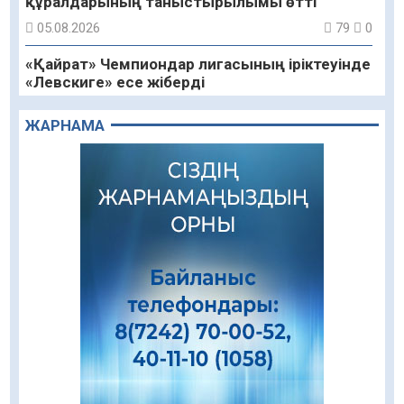
құралдарының таныстырылымы өтті
05.08.2026
79
0
«Қайрат» Чемпиондар лигасының іріктеуінде
«Левскиге» есе жіберді
05.08.2026
71
0
ЖАРНАМА
«Ұлттық нақыш – заманауи панно» атты
шеберлік сағаты өтті
05.08.2026
56
0
Цифрландыру саласын дамыту аясында
салынатын жаңа орталықтың жобасы
талқыланды
05.08.2026
88
0
Құқықтық статистика және арнайы есепке
алу жөніндегі комитеттің Қызылорда
облысы бойынша департаментінің басшысы
тағайындалды
04.08.2026
78
0