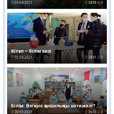
03.04.2021
3838
0
Кітап – білім көзі
02.04.2021
2841
0
Білім: Өзгеріс қаншалықты нәтижелі?
30.03.2021
3643
0