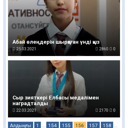
Абай өлеңдерін шырқаған үнді қыз
25.03.2021
2860
0
Сыр зияткері Елбасы медалімен
наградталды
22.03.2021
2170
0
Алдыңғы
1
…
154
155
156
157
158
…