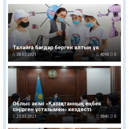
Талайға бағдар берген алтын ұя
28.03.2021
4090
0
Облыс әкімі «Қазақстанның еңбек
сіңірген ұстазымен» кездесті
25.03.2021
3041
0