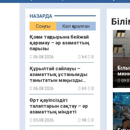
НАЗАРДА
Білі
Соңғы
Көп қаралған
Қоғам тағдырына бейжай
қарамау – әр азаматтың
парызы
06.08.2026
64
0
Ғылы
Құрылтай сайлауы –
мини
азаматтық ұстанымды
фун
танытатын маңызды
09.0
жаң
қадам
06.08.2026
69
0
Өрт қауіпсіздігі
талаптарын сақтау – әр
азаматтың міндеті
05.08.2026
98
0