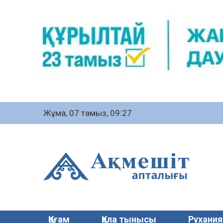
Жұма, 07 тамыз, 09:27
Қоғам
Қала тынысы
Рухания