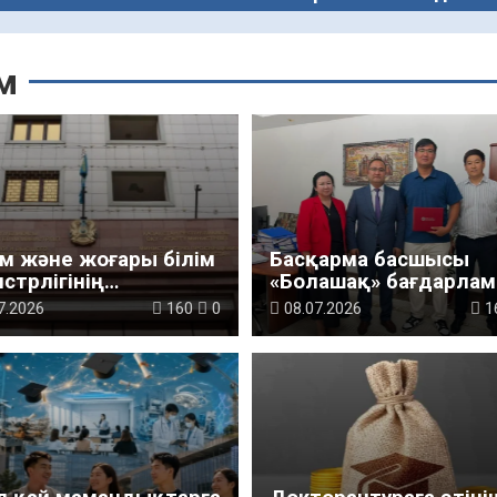
м
м және жоғары білім
Басқарма басшысы
стрлігінің
«Болашақ» бағдарла
кциялары
бойынша білімін
7.2026
160
0
08.07.2026
1
артылды
жетілдірген дәрігерд
қабылдады