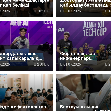
л қай мамандықтарға
Докторантураға өтіні
т көп бөлінді
қабылдау басталады:
өзгерді
7.2026
182
0
03.07.2026
1
ылордалық жас
Сыр елінің жас
ант халықаралық
инженерлері
тотехника
халықаралық додада
7.2026
250
0
01.07.2026
2
пионатында топ
күміс жүлде иеленді
ды
ізде дефектологтар
Бастауыш сынып