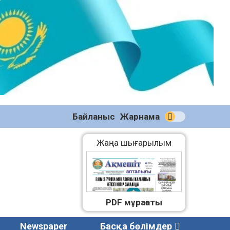
№58
(2270)
04.08.2026
Байланыс
Жарнама
Жаңа шығарылым
PDF мұрағаты
Newspaper
Басқа бөлімдер