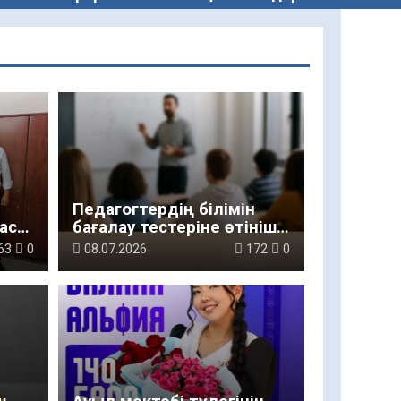
Педагогтердің білімін
масы
бағалау тестеріне өтініш
қабылдау басталды
63
0
08.07.2026
172
0
і