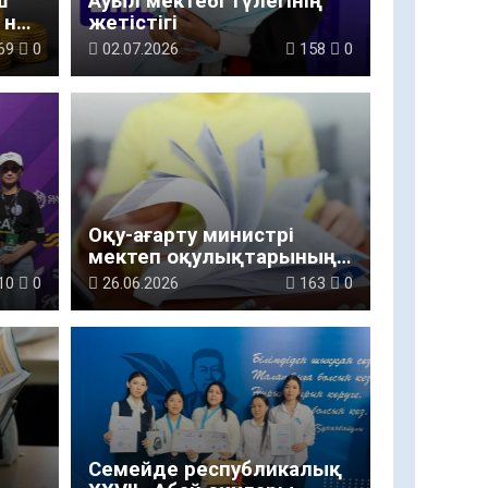
ш
Ауыл мектебі түлегінің
 не
жетістігі
69
0
02.07.2026
158
0
Оқу-ағарту министрі
мектеп оқулықтарының
қайта жазылу себебін
10
0
26.06.2026
163
0
түсіндіріп берді
Семейде республикалық