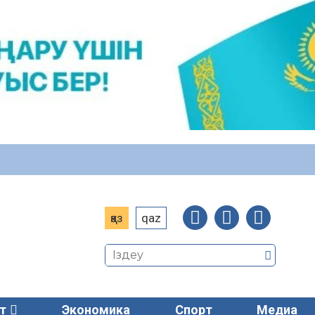
қаз
qaz
т
Экономика
Спорт
Медиа