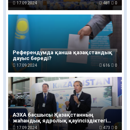
17.09.2024
481
0
Референдумда қанша қазақстандық
дауыс береді?
17.09.2024
616
0
АЭХА басшысы Қазақстанның
жаһандық ядролық қауіпсіздіктегі
шешуші рөлін қолдады
17.09.2024
473
0