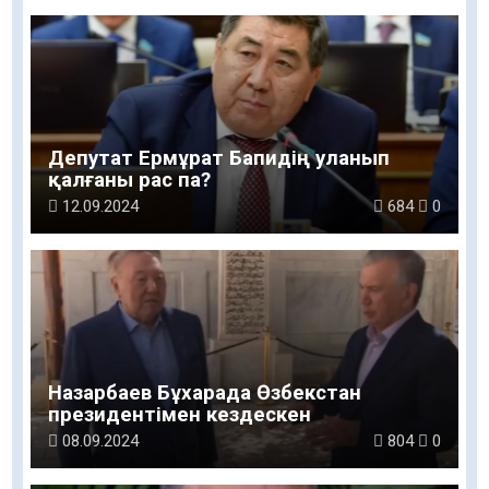
Депутат Ермұрат Бапидің уланып
қалғаны рас па?
12.09.2024
684
0
Назарбаев Бұхарада Өзбекстан
президентімен кездескен
08.09.2024
804
0