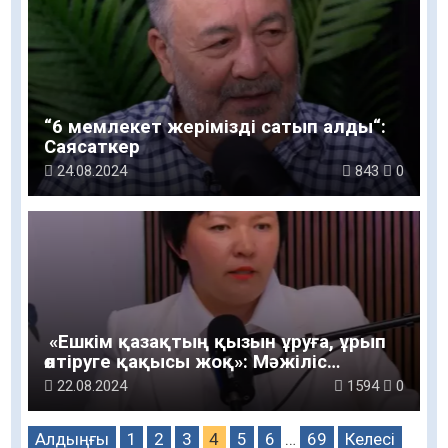
“6 мемлекет жерімізді сатып алды“:
Саясаткер
24.08.2024
843
0
«Ешкім қазақтың қызын ұруға, ұрып
өлтіруге қақысы жоқ»: Мәжіліс
депутаты
22.08.2024
1594
0
Алдыңғы
1
2
3
4
5
6
…
69
Келесі