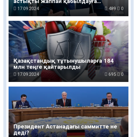
астықты жаппай қабылдауға
дайындығын қарастырды
17.09.2024
489
0
Қазақстандық тұтынушыларға 184
млн теңге қайтарылды
17.09.2024
695
0
Президент Астанадағы саммитте не
деді?