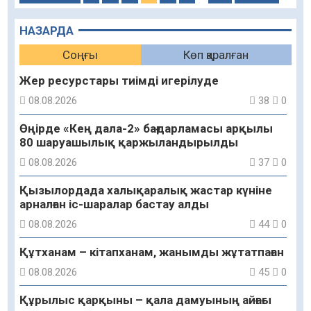
НАЗАРДА
Соңғы
Көп қаралған
Жер ресурстары тиімді игерілуде
08.08.2026
38
0
Өңірде «Кең дала-2» бағдарламасы арқылы
80 шаруашылық қаржыландырылды
08.08.2026
37
0
Қызылордада халықаралық жастар күніне
арналған іс-шаралар бастау алды
08.08.2026
44
0
Құтханам – кітапханам, жанымды жұтатпаған
08.08.2026
45
0
Құрылыс қарқыны – қала дамуының айғағы