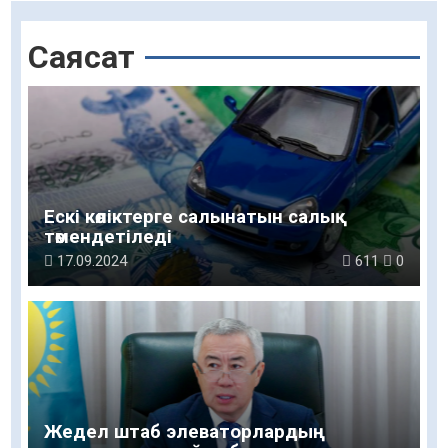
Саясат
Ескі көліктерге салынатын салық
төмендетіледі
17.09.2024
611
0
Жедел штаб элеваторлардың