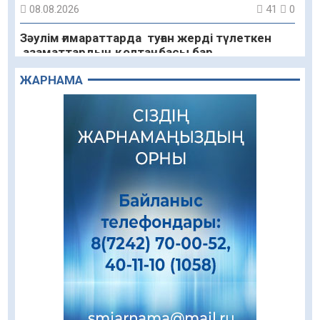
08.08.2026
41
0
Зәулім ғимараттарда туған жерді түлеткен
азаматтардың қолтаңбасы бар
08.08.2026
39
0
ЖАРНАМА
Еңбегі ерлікпен тең мамандық
08.08.2026
42
0
Даналықтың шырағданы, ой-сананың
шамшырағы
08.08.2026
42
0
Кенеге қарсы залалсыздандыру жұмыстары
жүргізілуде
07.08.2026
56
0
Балалардың жазғы демалысындағы
қауіпсіздік – тұрақты бақылауда
07.08.2026
73
0