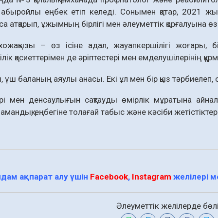
абыройлы еңбек етіп келеді. Сонымен қатар, 2021 ж
оса атқарып, ұжымның бірлігі мен әлеуметтік қорғалуына өз
хожақызы – өз ісіне адал, жауапкершілігі жоғары, бі
ік қасиеттерімен де әріптестері мен емделушілерінің құрм
 үш баланың аяулы анасы. Екі ұл мен бір қыз тәрбиелеп, 
рі мен денсаулығын сақтауды өмірлік мұратына айнал
амандық, еңбегіне толағай табыс және кәсіби жетістіктер 
дам ақпарат алу үшін
Facebook
,
Instagram
желілері 
Әлеуметтік желілерде бөлі