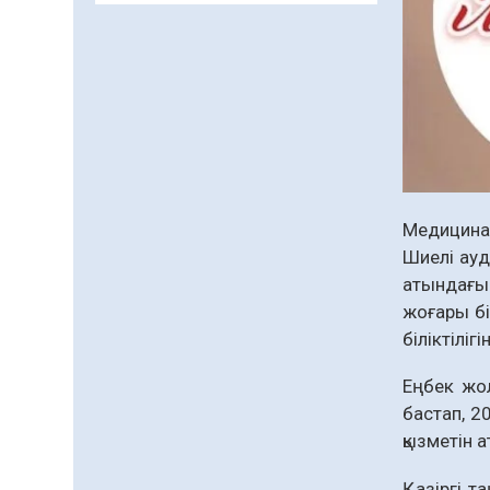
заманауи панно» атты
шеберлік сағаты өтті
05.08.2026
63
0
Цифрландыру саласын
дамыту аясында
салынатын жаңа
орталықтың жобасы
05.08.2026
99
0
талқыланды
Медицина
Құқықтық статистика
және арнайы есепке алу
Шиелі ауд
жөніндегі комитеттің
атындағы 
Қызылорда облысы
04.08.2026
88
0
жоғары бі
бойынша
біліктілігі
департаментінің
Қазақстандықтардың
басшысы тағайындалды
72,3%-ы жаңа Құрылтай
Еңбек жо
үшін дауыс беруге дайын
бастап, 2
04.08.2026
74
0
қызметін а
Мектептен – Ұлттық ұлан
Қазіргі т