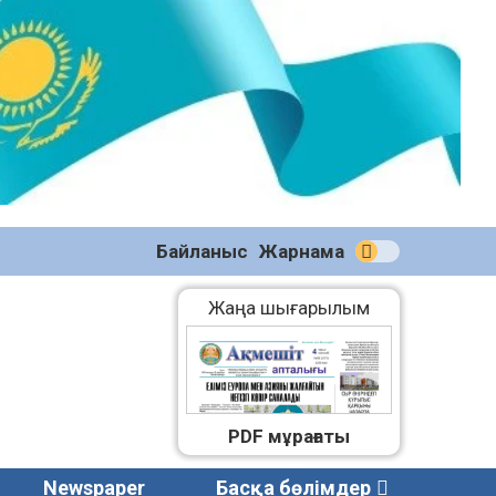
№58
(2270)
04.08.2026
Байланыс
Жарнама
Жаңа шығарылым
PDF мұрағаты
Newspaper
Басқа бөлімдер