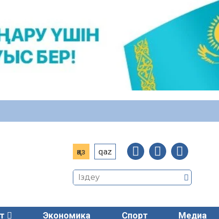
қаз
qaz
т
Экономика
Спорт
Медиа