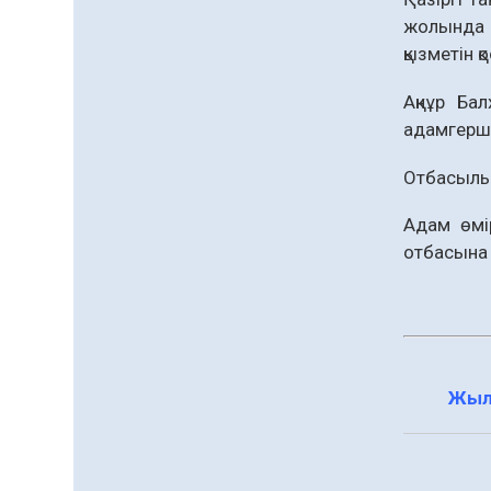
сапына
жолында 
04.08.2026
79
0
қызметін қ
Ағза донорлығы бойынша
ақпараттық-түсіндіру
Ақнұр Бал
жұмыстары жүргізілді
адамгершіл
04.08.2026
62
0
Отбасылы,
Трансплантациялық
үйлестіру және донорлық
Адам өмі
процесті ұйымдастыру»
отбасына 
тақырыбында семинар
04.08.2026
62
0
өткізілді
Шағымнан кейін
Kazakhstan шоколадының
құрамы тексерілді:
сараптама не көрсетті
04.08.2026
83
0
Жыл
Барлық жаңалық