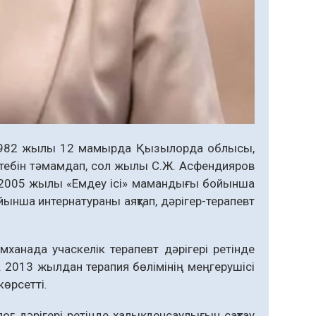
 1982 жылы 12 мамырда Қызылорда облысы,
ктебін тәмамдап, сол жылы С.Ж. Асфендияров
п, 2005 жылы «Емдеу ісі» мамандығы бойынша
нша интернатураны аяқтап, дәрігер-терапевт
анада учаскелік терапевт дәрігері ретінде
 2013 жылдан терапия бөлімінің меңгерушісі
көрсетті.
г дәрігері ретінде халық денсаулығын сақтау