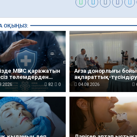
А ОҚЫҢЫЗ:
ізде МӘМС қаражатын
Ағза донорлығы бой
зсіз төлемдерден
ақпараттық-түсіндіру
аудың жаңа жүйесі
жұмыстары жүргізілд
8.2026
82
0
04.08.2026
ылуда
ық қыламын деп…
Дәрігер аптап ыстық