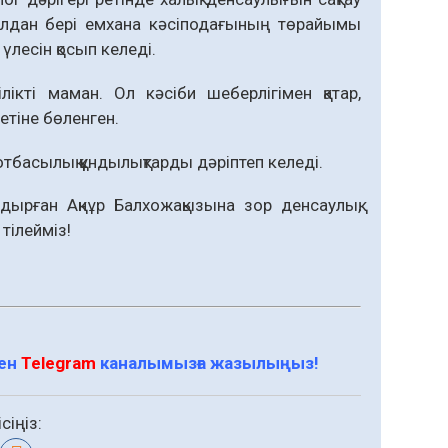
ылдан бері емхана кәсіподағының төрайымы
 үлесін қосып келеді.
лікті маман. Ол кәсіби шеберлігімен қатар,
етіне бөленген.
отбасылық құндылықтарды дәріптеп келеді.
дырған Ақнұр Балхожақызына зор денсаулық,
тілейміз!
мен
Telegram
каналымызға жазылыңыз!
сіңіз: