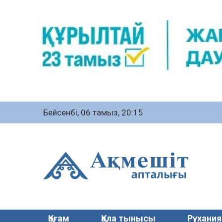
Бейсенбі, 06 тамыз, 20:15
Қоғам
Қала тынысы
Рухания