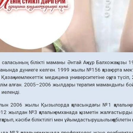
 саласының білікті маманы Әнтай Ақнұр Балхожақызы
анында дүниеге келген. 1999 жылы №156 қазақ орта ме
Қазақ мемлекеттік медицина университетіне оқуға түсі
лім алған. 2005–2006 жылдары терапия мамандығы бойы
н иеленді.
лын 2006 жылы Қызылорда қаласындағы №1 қалалық емх
012 жылдан №3 қалалық емханада қызметін жалғастырды.
тқарып, кәсіби біліктілігі мен ұйымдастырушылық қабілетін 
аңда №3 қалалық емханада профпатолог және реабилитоло