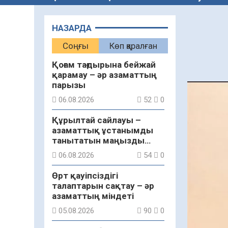
НАЗАРДА
Соңғы
Көп қаралған
Қоғам тағдырына бейжай
қарамау – әр азаматтың
парызы
06.08.2026
52
0
Құрылтай сайлауы –
азаматтық ұстанымды
танытатын маңызды
қадам
06.08.2026
54
0
Өрт қауіпсіздігі
талаптарын сақтау – әр
азаматтың міндеті
05.08.2026
90
0