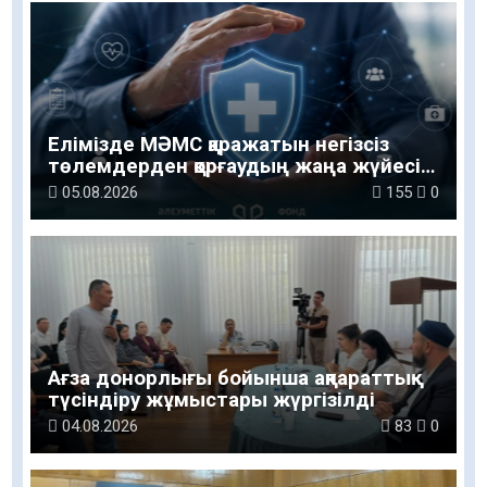
Елімізде МӘМС қаражатын негізсіз
төлемдерден қорғаудың жаңа жүйесі
құрылуда
05.08.2026
155
0
Ағза донорлығы бойынша ақпараттық-
түсіндіру жұмыстары жүргізілді
04.08.2026
83
0