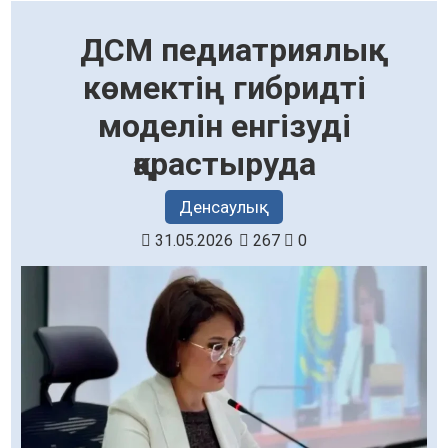
ДСМ педиатриялық
көмектің гибридті
моделін енгізуді
қарастыруда
Денсаулық
31.05.2026
267
0