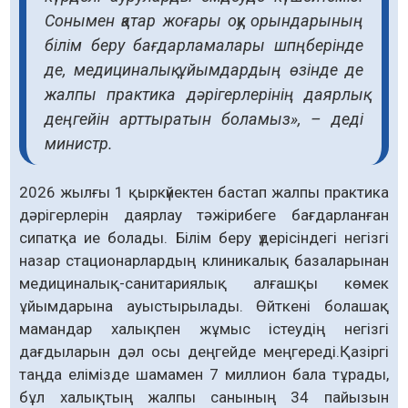
Сонымен қатар жоғары оқу орындарының
білім беру бағдарламалары шпңберінде
де, медициналық ұйымдардың өзінде де
жалпы практика дәрігерлерінің даярлық
деңгейін арттыратын боламыз», – деді
министр.
2026 жылғы 1 қыркүйектен бастап жалпы практика
дәрігерлерін даярлау тәжірибеге бағдарланған
сипатқа ие болады. Білім беру үдерісіндегі негізгі
назар стационарлардың клиникалық базаларынан
медициналық-санитариялық алғашқы көмек
ұйымдарына ауыстырылады. Өйткені болашақ
мамандар халықпен жұмыс істеудің негізгі
дағдыларын дәл осы деңгейде меңгереді.Қазіргі
таңда елімізде шамамен 7 миллион бала тұрады,
бұл халықтың жалпы санының 34 пайызын