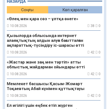
НАЗАРДА
Соңғы
Көп қаралған
«Өлең мен қара сөз – ұлтқа өнеге»
10.08.2026
38
0
Қызылорда облысында интернет
алаяқтықтың алдын алуға бағытталған
ақпараттық-түсіндіру іс-шарасы өтті
10.08.2026
42
0
«Жастар және заң мен тәртіп» атты
облыстық жайдарман ойындары өтті
10.08.2026
42
0
Мемлекет басшысы Қасым-Жомарт
Тоқаевтың Абай күнімен құттықтауы
10.08.2026
42
0
Ел игілігі үшін еңбек етіп жүрген