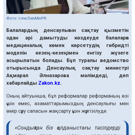
Фото: t.me/DenMinPR
Балалардың денсаулығын сақтау қызметін
одан әрі дамытуды көздеуде балаларға
медициналық көмек көрсетудің гибридті
моделін кезең-кезеңімен енгізу жүзеге
асырылатын болады. Бұл туралы ведомство
отырысында Денсаулық сақтау министрі
Ақмарал Әлназарова мәлімдеді, деп
хабарлайды
Zakon.kz.
Оның айтуынша, бұл реформалар реформаның өзі
үшін емес, азаматтарымыздың денсаулығы мен
өмір сүру сапасын жақсарту үшін жүргізілуде.
«Сондықтан біз қолданыстағы тәсілдерді