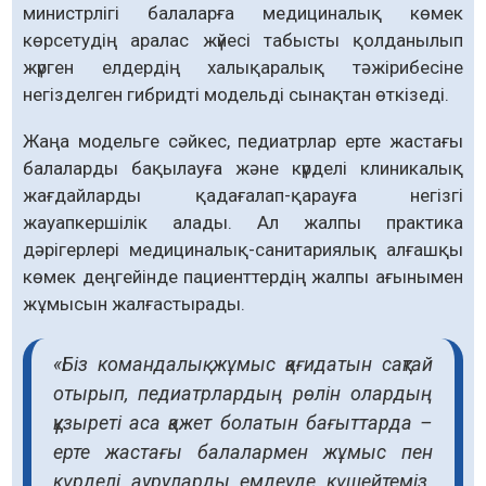
министрлігі балаларға медициналық көмек
көрсетудің аралас жүйесі табысты қолданылып
жүрген елдердің халықаралық тәжірибесіне
негізделген гибридті модельді сынақтан өткізеді.
Жаңа модельге сәйкес, педиатрлар ерте жастағы
балаларды бақылауға және күрделі клиникалық
жағдайларды қадағалап-қарауға негізгі
жауапкершілік алады. Ал жалпы практика
дәрігерлері медициналық-санитариялық алғашқы
көмек деңгейінде пациенттердің жалпы ағынымен
жұмысын жалғастырады.
«Біз командалық жұмыс қағидатын сақтай
отырып, педиатрлардың рөлін олардың
құзыреті аса қажет болатын бағыттарда –
ерте жастағы балалармен жұмыс пен
күрделі ауруларды емдеуде күшейтеміз.