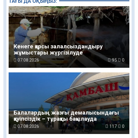
ТАҒЫ ДА ОҚЫҢЫЗ:
Кенеге қарсы залалсыздандыру
жұмыстары жүргізілуде
07.08.2026
95
0
Балалардың жазғы демалысындағы
қауіпсіздік – тұрақты бақылауда
07.08.2026
117
0