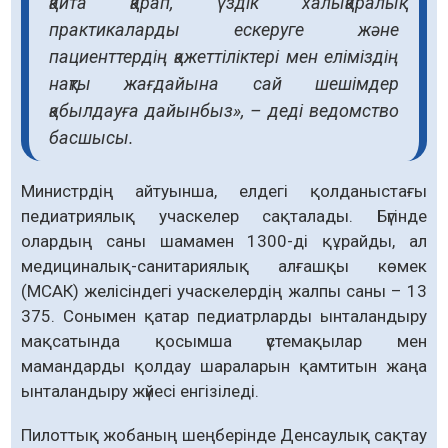
қайта қарап, үздік халықаралық
практикаларды ескеруге және
пациенттердің қажеттіліктері мен еліміздің
нақты жағдайына сай шешімдер
қабылдауға дайынбыз», – деді ведомство
басшысы.
Министрдің айтуынша, елдегі қолданыстағы
педиатриялық учаскелер сақталады. Бүгінде
олардың саны шамамен 1300-ді құрайды, ал
медициналық-санитариялық алғашқы көмек
(МСАК) желісіндегі учаскелердің жалпы саны – 13
375. Сонымен қатар педиатрларды ынталандыру
мақсатында қосымша үстемақылар мен
мамандарды қолдау шараларын қамтитын жаңа
ынталандыру жүйесі енгізіледі.
Пилоттық жобаның шеңберінде Денсаулық сақтау