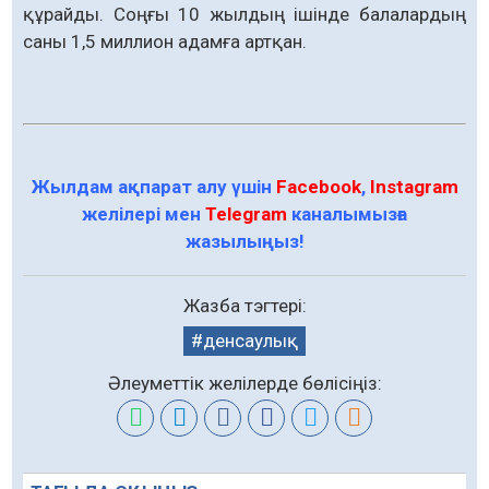
құрайды. Соңғы 10 жылдың ішінде балалардың
саны 1,5 миллион адамға артқан.
Жылдам ақпарат алу үшін
Facebook
,
Instagram
желілері мен
Telegram
каналымызға
жазылыңыз!
Жазба тэгтері:
денсаулық
Әлеуметтік желілерде бөлісіңіз: