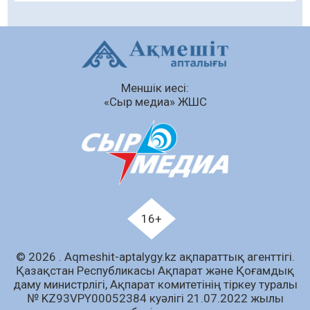
08.08.2026
115
0
Құрылыс қарқыны – қала дамуының айғағы
08.08.2026
110
0
Зәулім ғимараттарда туған жерді түлеткен
Меншік иесі:
азаматтардың қолтаңбасы бар
«Сыр медиа» ЖШС
08.08.2026
335
0
Еңбегі ерлікпен тең мамандық
08.08.2026
96
0
Даналықтың шырағданы, ой-сананың
шамшырағы
16+
08.08.2026
93
0
Кенеге қарсы залалсыздандыру жұмыстары
© 2026 . Аqmeshit-aptalygy.kz ақпараттық агенттігі.
жүргізілуде
Қазақстан Республикасы Ақпарат және Қоғамдық
даму министрлігі, Ақпарат комитетінің тіркеу туралы
07.08.2026
95
0
№ KZ93VPY00052384 куәлігі 21.07.2022 жылы