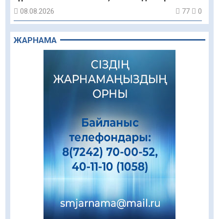
08.08.2026
77
0
Құрылыс қарқыны – қала дамуының айғағы
ЖАРНАМА
08.08.2026
77
0
Зәулім ғимараттарда туған жерді түлеткен
азаматтардың қолтаңбасы бар
08.08.2026
154
0
Еңбегі ерлікпен тең мамандық
08.08.2026
71
0
Даналықтың шырағданы, ой-сананың
шамшырағы
08.08.2026
52
0
Кенеге қарсы залалсыздандыру жұмыстары
жүргізілуде
07.08.2026
66
0