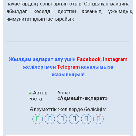
науқастардың саны артып отыр. Сондықтан вакцина
қабылдап кеселді дерттен қорғанып, ұжымдық
иммунитет қалыптастырайық.
Жылдам ақпарат алу үшін
Facebook
,
Instagram
желілері мен
Telegram
каналымызға
жазылыңыз!
Автор:
«Ақмешіт-ақпарат»
Әлеуметтік желілерде бөлісіңіз: