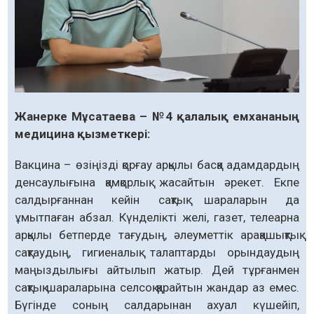
Жанерке Мұсатаева – №4 қалалық емхананың
медицина қызметкері:
Вакцина – өзіңізді қорғау арқылы басқа адамдардың
денсаулығына қамқорлық жасайтын әрекет. Екпе
салдырғаннан кейін сақтық шараларын да
ұмытпаған абзал. Күнделікті желі, газет, телеарна
арқылы бетперде тағудың, әлеуметтік арақашықтық
сақтаудың, гигиеналық талаптарды орындаудың
маңыздылығы айтылып жатыр. Дей тұрғанмен
сақтық шараларына селсоқ қарайтын жандар аз емес.
Бүгінде соның салдарынан ахуал күшейіп,