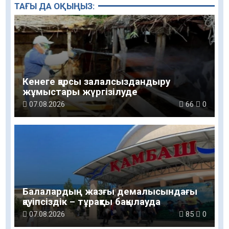
ТАҒЫ ДА ОҚЫҢЫЗ:
Кенеге қарсы залалсыздандыру
жұмыстары жүргізілуде
07.08.2026
66
0
Балалардың жазғы демалысындағы
қауіпсіздік – тұрақты бақылауда
07.08.2026
85
0