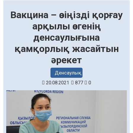
Вакцина – өзіңізді қорғау
арқылы өзгенің
денсаулығына
қамқорлық жасайтын
әрекет
Денсаулық
20.08.2021
877
0