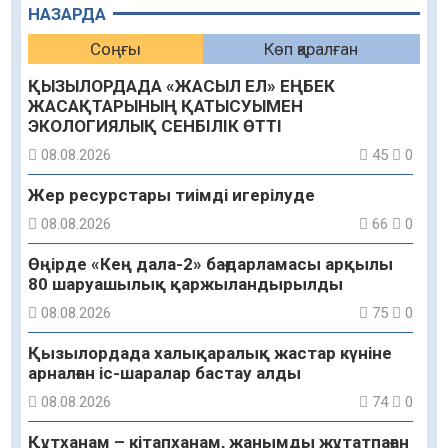
НАЗАРДА
Соңғы
Көп қаралған
ҚЫЗЫЛОРДАДА «ЖАСЫЛ ЕЛ» ЕҢБЕК
ЖАСАҚТАРЫНЫҢ ҚАТЫСУЫМЕН
ЭКОЛОГИЯЛЫҚ СЕНБІЛІК ӨТТІ
08.08.2026
45
0
Жер ресурстары тиімді игерілуде
08.08.2026
66
0
Өңірде «Кең дала-2» бағдарламасы арқылы
80 шаруашылық қаржыландырылды
08.08.2026
75
0
Қызылордада халықаралық жастар күніне
арналған іс-шаралар бастау алды
08.08.2026
74
0
Құтханам – кітапханам, жанымды жұтатпаған