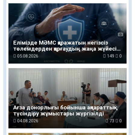
Елімізде МӘМС қаражатын негізсіз
төлемдерден қорғаудың жаңа жүйесі
құрылуда
05.08.2026
149
0
Ағза донорлығы бойынша ақпараттық-
түсіндіру жұмыстары жүргізілді
04.08.2026
73
0