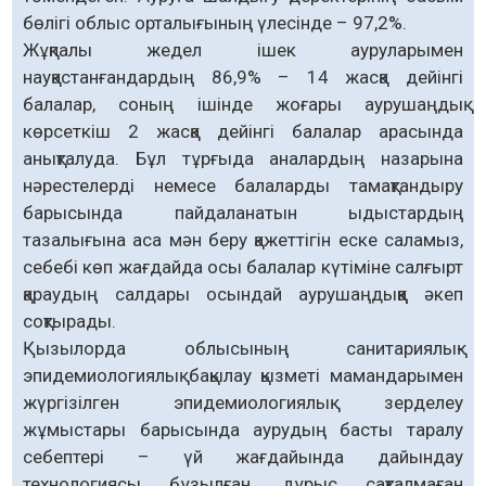
бөлігі облыс орталығының үлесінде – 97,2%.
Жұқпалы жедел ішек ауруларымен
науқастанғандардың 86,9% – 14 жасқа дейінгі
балалар, соның ішінде жоғары аурушаңдық
көрсеткіш 2 жасқа дейінгі балалар арасында
анықталуда. Бұл тұрғыда аналардың назарына
нәрестелерді немесе балаларды тамақтандыру
барысында пайдаланатын ыдыстардың
тазалығына аса мән беру қажеттігін еске саламыз,
себебі көп жағдайда осы балалар күтіміне салғырт
қараудың салдары осындай аурушаңдыққа әкеп
соқтырады.
Қызылорда облысының санитариялық-
эпидемиологиялық бақылау қызметі мамандарымен
жүргізілген эпидемиологиялық зерделеу
жұмыстары барысында аурудың басты таралу
себептері – үй жағдайында дайындау
технологиясы бұзылған, дұрыс сақталмаған