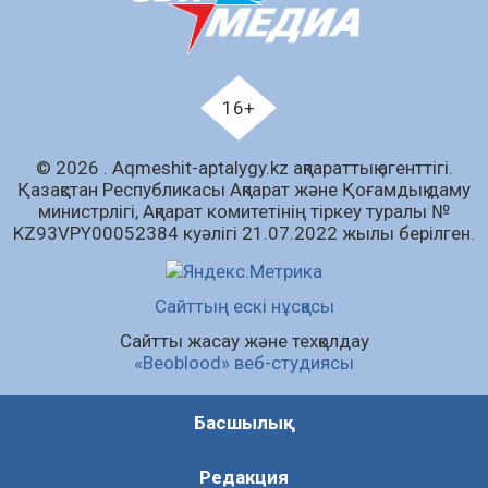
07.08.2026
67
0
Білім гранты иегерлерінің тізімі шықты
07.08.2026
89
0
16+
«Дауыс беру учаскесін қалай табуға болады?»￼
© 2026 . Аqmeshit-aptalygy.kz ақпараттық агенттігі.
07.08.2026
70
0
Қазақстан Республикасы Ақпарат және Қоғамдық даму
министрлігі, Ақпарат комитетінің тіркеу туралы №
Барлық жаңалық
KZ93VPY00052384 куәлігі 21.07.2022 жылы берілген.
Сайттың ескі нұсқасы
Сайтты жасау және техқолдау
«Beoblood» веб-студиясы
Басшылық
Редакция