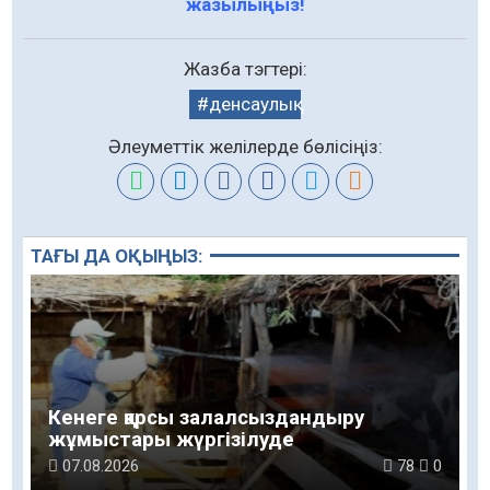
жазылыңыз!
Жазба тэгтері:
денсаулық
Әлеуметтік желілерде бөлісіңіз:
ТАҒЫ ДА ОҚЫҢЫЗ:
Кенеге қарсы залалсыздандыру
жұмыстары жүргізілуде
07.08.2026
78
0