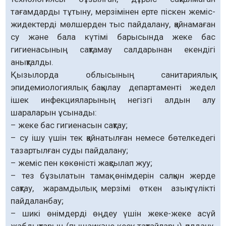
тағамдарды тұтыну, мерзімінен ерте піскен жеміс-
жидектерді мөлшерден тыс пайдалану, қайнамаған
су және бала күтімі барысында жеке бас
гигиенасының сақтамау салдарынан екендігі
анықталды.
Қызылорда облысының санитариялық-
эпидемиологиялық бақылау департаменті жедел
ішек инфекцияларының негізгі алдын алу
шараларын ұсынады:
– жеке бас гигиенасын сақтау;
– су ішу үшін тек қайнатылған немесе бөтелкедегі
тазартылған суды пайдалану;
– жеміс пен көкөністі жақсылап жуу;
– тез бұзылатын тамақ өнімдерін салқын жерде
сақтау, жарамдылық мерзімі өткен азық-түлікті
пайдаланбау;
– шикі өнімдерді өңдеу үшін жеке-жеке асүй
жабдықтарын (пышақ және кесу тақтайлары) қолдану.