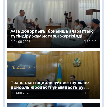
Ағза донорлығы бойынша ақпараттық-
түсіндіру жұмыстары жүргізілді
04.08.2026
80
0
Трансплантациялық үйлестіру және
донорлық процесті ұйымдастыру»
тақырыбында семинар өткізілді
04.08.2026
80
0