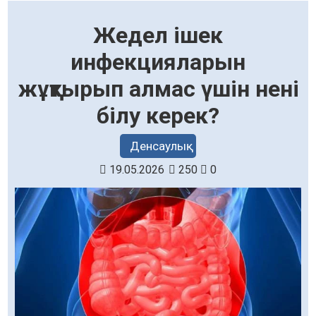
Жедел ішек
инфекцияларын
жұқтырып алмас үшін нені
білу керек?
Денсаулық
19.05.2026
250
0