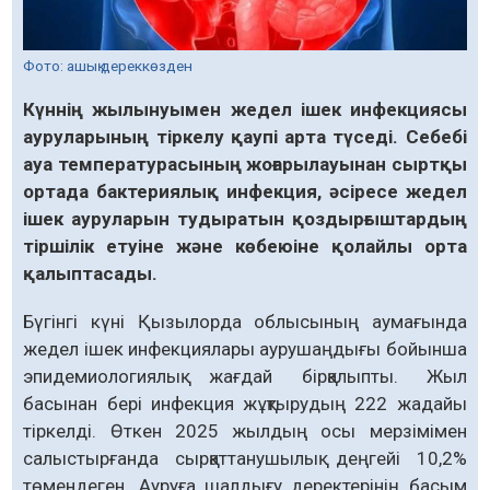
Фото: ашық дереккөзден
Күннің жылынуымен жедел ішек инфекциясы
ауруларының тіркелу қаупі арта түседі. Себебі
ауа температурасының жоғарылауынан сыртқы
ортада бактериялық инфекция, әсіресе жедел
ішек ауруларын тудыратын қоздырғыштардың
тіршілік етуіне және көбеюіне қолайлы орта
қалыптасады.
Бүгінгі күні Қызылорда облысының аумағында
жедел ішек инфекциялары аурушаңдығы бойынша
эпидемиологиялық жағдай бірқалыпты. Жыл
басынан бері инфекция жұқтырудың 222 жадайы
тіркелді. Өткен 2025 жылдың осы мерзімімен
салыстырғанда сырқаттанушылық деңгейі 10,2%
төмендеген. Ауруға шалдығу деректерінің басым