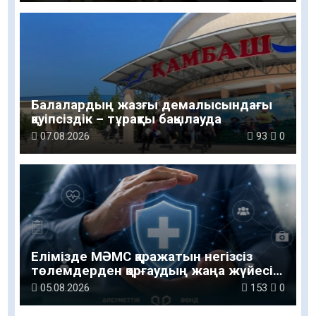
Балалардың жазғы демалысындағы
қауіпсіздік – тұрақты бақылауда
07.08.2026
93
0
Елімізде МӘМС қаражатын негізсіз
төлемдерден қорғаудың жаңа жүйесі
құрылуда
05.08.2026
153
0