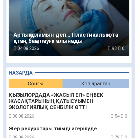
Артық қыламын деп… Пластикалық ота
қатаң бақылауға алынады
04.08.2026
93
0
НАЗАРДА
Соңғы
Көп қаралған
ҚЫЗЫЛОРДАДА «ЖАСЫЛ ЕЛ» ЕҢБЕК
ЖАСАҚТАРЫНЫҢ ҚАТЫСУЫМЕН
ЭКОЛОГИЯЛЫҚ СЕНБІЛІК ӨТТІ
08.08.2026
54
0
Жер ресурстары тиімді игерілуде
08.08.2026
79
0