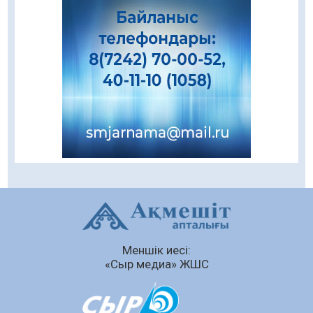
08.08.2026
85
0
Даналықтың шырағданы, ой-сананың
шамшырағы
08.08.2026
62
0
Кенеге қарсы залалсыздандыру жұмыстары
жүргізілуде
07.08.2026
78
0
Балалардың жазғы демалысындағы
қауіпсіздік – тұрақты бақылауда
07.08.2026
93
0
Сыбайлас жемқорлық
Меншік иесі:
07.08.2026
64
0
«Сыр медиа» ЖШС
Аумақтан тыс соттылық – сот төрелігінің
ашықтығы мен қолжетімділігін арттыру
құралы