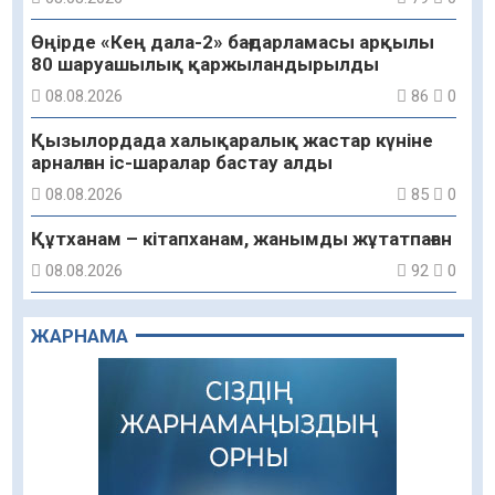
Өңірде «Кең дала-2» бағдарламасы арқылы
80 шаруашылық қаржыландырылды
08.08.2026
86
0
Қызылордада халықаралық жастар күніне
арналған іс-шаралар бастау алды
08.08.2026
85
0
Құтханам – кітапханам, жанымды жұтатпаған
08.08.2026
92
0
Құрылыс қарқыны – қала дамуының айғағы
ЖАРНАМА
08.08.2026
89
0
Зәулім ғимараттарда туған жерді түлеткен
азаматтардың қолтаңбасы бар
08.08.2026
239
0
Еңбегі ерлікпен тең мамандық