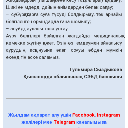
Шикі өнімдерді дайын өнімдерден бөлек сақтау;
– субұрқақтарға суға түсуді болдырмау, тек арнайы
белгіленген орындарда ғана шомылу;
– асүйді, ауланы таза ұстау.
Ауру белгілері байқалған жағдайда медициналық
көмекке жүгіну қажет. Өзін-өзі емдеумен айналысу
аурудың асқынуына әкеп соғуы әбден мүмкін
екендігін еске саламыз.
Гульмира Сыздыкова
Қызылорда облысының СЭБД басшысы
Жылдам ақпарат алу үшін
Facebook
,
Instagram
желілері мен
Telegram
каналымызға