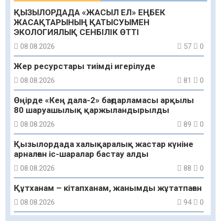
ҚЫЗЫЛОРДАДА «ЖАСЫЛ ЕЛ» ЕҢБЕК
ЖАСАҚТАРЫНЫҢ ҚАТЫСУЫМЕН
ЭКОЛОГИЯЛЫҚ СЕНБІЛІК ӨТТІ
08.08.2026
57
0
Жер ресурстары тиімді игерілуде
08.08.2026
81
0
Өңірде «Кең дала-2» бағдарламасы арқылы
80 шаруашылық қаржыландырылды
08.08.2026
89
0
Қызылордада халықаралық жастар күніне
арналған іс-шаралар бастау алды
08.08.2026
88
0
Құтханам – кітапханам, жанымды жұтатпаған
08.08.2026
94
0