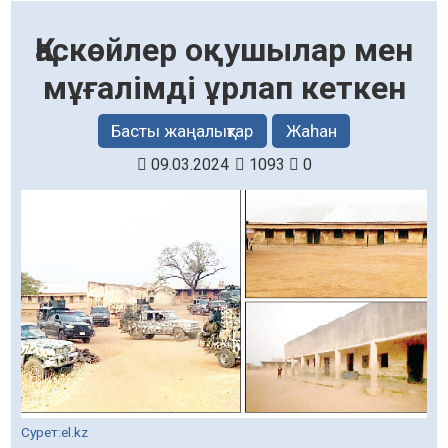
Қаскөйлер оқушылар мен
мұғалімді ұрлап кеткен
Басты жаңалықтар
Жаһан
09.03.2024
1093
0
Сурет:el.kz