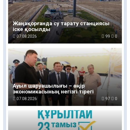
Жаңақорғанда су тарату станциясы
іске қосылды
07.08.2026
99
0
Ауыл шаруашылығы – өңір
экономикасының негізгі тірегі
07.08.2026
97
0