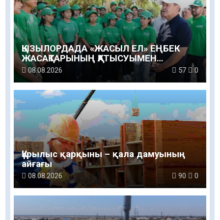
ҚЫЗЫЛОРДАДА «ЖАСЫЛ ЕЛ» ЕҢБЕК
ЖАСАҚТАРЫНЫҢ ҚАТЫСУЫМЕН
ЭКОЛОГИЯЛЫҚ СЕНБІЛІК ӨТТІ
08.08.2026
57
0
Құрылыс қарқыны – қала дамуының
айғағы
08.08.2026
90
0