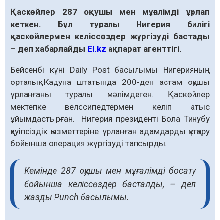
Қаскөйлер 287 оқушы мен мұғалімді ұрлап
кеткен. Бұл туралы Нигерия билігі
қаскөйлермен келіссөздер жүргізуді бастады
– деп хабарлайды
El.kz
ақпарат агенттігі.
Бейсенбі күні Daily Post басылымы Нигерияның
орталық Кадуна штатында 200-ден астам оқушы
ұрланғаны туралы мәлімдеген. Қаскөйлер
мектепке велосипедтермен келіп атыс
ұйымдастырған. Нигерия президенті Бола Тинубу
қауіпсіздік қызметтеріне ұрланған адамдарды құтқару
бойынша операция жүргізуді тапсырды.
Кемінде 287 оқушы мен мұғалімді босату
бойынша келіссөздер басталды, – деп
жазды Punch басылымы.