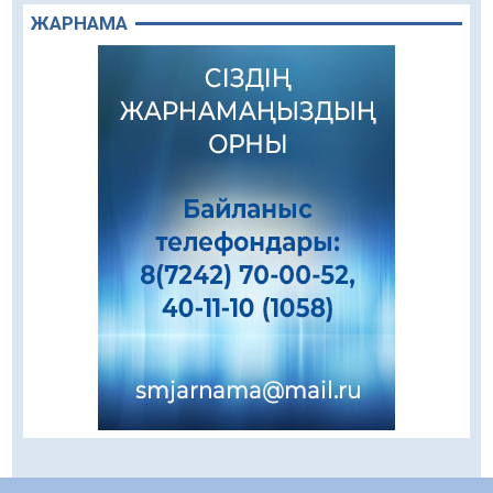
Құрылыс қарқыны – қала дамуының айғағы
ЖАРНАМА
08.08.2026
90
0
Зәулім ғимараттарда туған жерді түлеткен
азаматтардың қолтаңбасы бар
08.08.2026
263
0
Еңбегі ерлікпен тең мамандық
08.08.2026
89
0
Даналықтың шырағданы, ой-сананың
шамшырағы
08.08.2026
63
0
Кенеге қарсы залалсыздандыру жұмыстары
жүргізілуде
07.08.2026
80
0
Балалардың жазғы демалысындағы
қауіпсіздік – тұрақты бақылауда