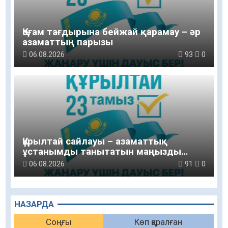
Қоғам тағдырына бейжай қарамау – әр
азаматтың парызы
06.08.2026
93
0
Құрылтай сайлауы – азаматтық
ұстанымды танытатын маңызды
қадам
06.08.2026
91
0
НАЗАРДА
Соңғы
Көп қаралған