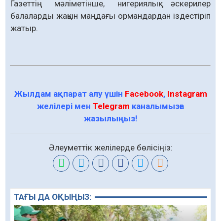
Газеттің мәліметінше, нигериялық әскерилер
балаларды жақын маңдағы ормандардан іздестіріп
жатыр.
Жылдам ақпарат алу үшін
Facebook
,
Instagram
желілері мен
Telegram
каналымызға
жазылыңыз!
Әлеуметтік желілерде бөлісіңіз:
ТАҒЫ ДА ОҚЫҢЫЗ: