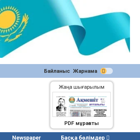
№59
(2271)
08.08.2026
Байланыс
Жарнама
Жаңа шығарылым
PDF мұрағаты
Newspaper
Басқа бөлімдер