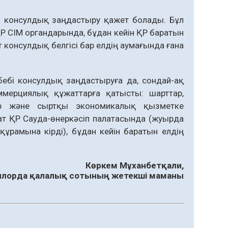
ы консулдық заңдастыру қажет болады. Бұл
 ҚР СІМ органдарында, бұдан кейін ҚР баратын
 консулдық белгісі бар елдің аумағында ғана
себебі консулдық заңдастыруға да, сондай-ақ
ммерциялық құжаттарға қатысты: шарттар,
тар және сыртқы экономикалық қызметке
жат ҚР Сауда-өнеркәсіп палатасында (жуырда
рамына кірді), бұдан кейін баратын елдің
Көркем Мұханбетқали,
лорда қалалық сотының жетекші маманы