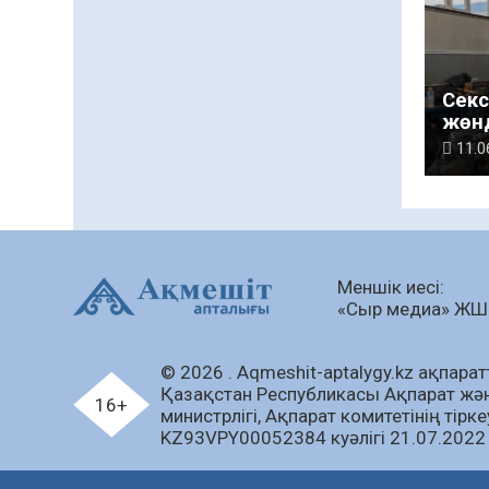
Секс
жөнд
11.0
Меншік иесі:
«Сыр медиа» Ж
© 2026 . Аqmeshit-aptalygy.kz ақпаратт
Қазақстан Республикасы Ақпарат жә
16+
министрлігі, Ақпарат комитетінің тірк
KZ93VPY00052384 куәлігі 21.07.2022