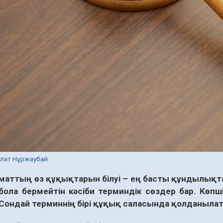
олат Нұржаубай
аматтың өз құқықтарын білуі – ең басты құндылықтар
і бола бермейтін кәсіби терминдік сөздер бар. Көпш
Сондай терминнің бірі құқық саласында қолданылаты