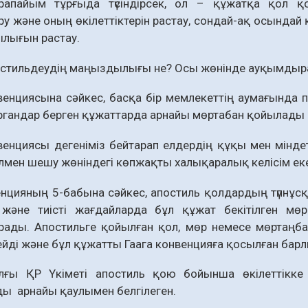
апайым тұрғыда түсіндірсек, ол – құжатқа қол қо
у және оның өкілеттіктерін растау, сондай-ақ осындай
ылығын растау.
остильдеудің маңыздылығы не? Осы жөнінде ауқымдыра
венциясына сәйкес, басқа бір мемлекеттің аумағында па
органдар берген құжаттарда арнайы мөртабан қойылады
венциясы дегеніміз бейтарап елдердің құқы мен мінде
лмен шешу жөніндегі көпжақты халықаралық келісім екен
нцияның 5-бабына сәйкес, апостиль қолдардың түпнұс
н және тиiстi жағдайларда бұл құжат бекiтiлген мө
рады. Апостильге қойылған қол, мөр немесе мөртаңб
ейдi және бұл құжатты Гаага конвенцияға қосылған бар
ғы ҚР Үкіметі апостиль қою бойынша өкілеттікке 
ы арнайы қаулымен белгілеген.