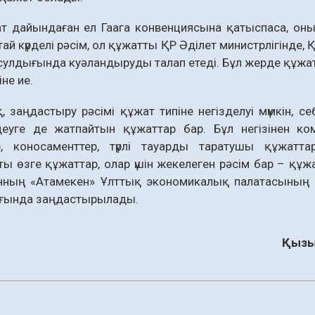
ат дайындаған ел Гаага конвенциясына қатыспаса, он
ай күрделі рәсім, ол құжатты ҚР Әділет министрлігінде,
сулдығында куәландыруды талап етеді. Бұл жерде құжат
не ие.
, заңдастыру рәсімі құжат типіне негізделуі мүмкін, 
деуге де жатпайтын құжаттар бар. Бұл негізінен ко
р, коносаменттер, түрлі тауарды таратушы құжат
ы өзге құжаттар, олар үшін жекелеген рәсім бар – құ
нның «Атамекен» Ұлттық экономикалық палатасының құ
ғында заңдастырылады.
Қызы