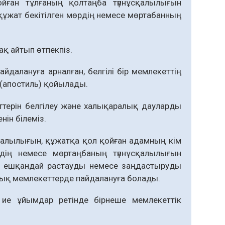
йған тұлғаның қолтаңба түпнұсқалылығын
 құжат бекітілген мөрдің немесе мөртабанның
қ айтып өтпекпіз.
йдалануға арналған, белгілі бір мемлекеттің
 (апостиль) қойылады.
ттерін белгілеу және халықаралық дауларды
ін білеміз.
қалылығын, құжатқа қол қойған адамның кiм
рдің немесе мөртаңбаның түпнұсқалылығын
а ешқандай растауды немесе заңдастыруды
лық мемлекеттерде пайдалануға болады.
ие ұйымдар ретінде бірнеше мемлекеттік