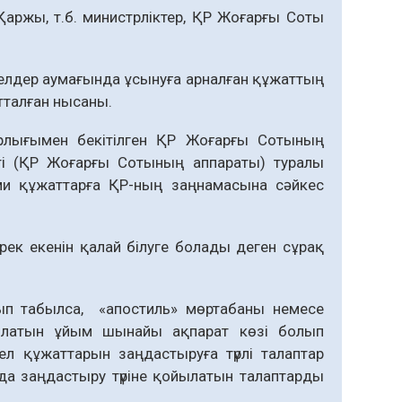
Қаржы, т.б. министрліктер, ҚР Жоғарғы Соты
елдер аумағында ұсынуға арналған құжаттың
талған нысаны.
лығымен бекітілген ҚР Жоғарғы Сотының
і (ҚР Жоғарғы Сотының аппараты) туралы
ми құжаттарға ҚР-ның заңнамасына сәйкес
ек екенін қалай білуге болады деген сұрақ
п табылса, «апостиль» мөртабаны немесе
ылатын ұйым шынайы ақпарат көзі болып
ел құжаттарын заңдастыруға түрлі талаптар
а заңдастыру түріне қойылатын талаптарды