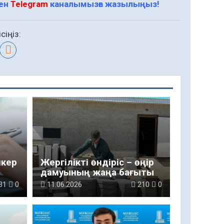
мен
Telegram
каналымызға жазылыңыз!
сіңіз:
пкер
Жергілікті өндіріс – өңір
дамуының жаңа бағыты
31
0
11.06.2026
210
0