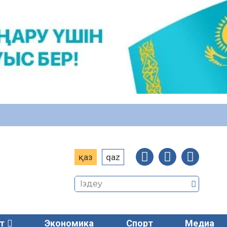
қаз
qaz
т
Экономика
Спорт
Медиа