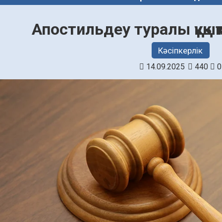
Апостильдеу туралы құқық
Кәсіпкерлік
14.09.2025
440
0