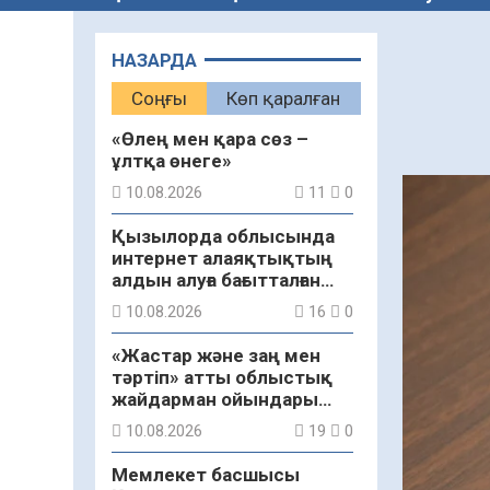
НАЗАРДА
Соңғы
Көп қаралған
«Өлең мен қара сөз –
ұлтқа өнеге»
10.08.2026
11
0
Қызылорда облысында
интернет алаяқтықтың
алдын алуға бағытталған
ақпараттық-түсіндіру іс-
10.08.2026
16
0
шарасы өтті
«Жастар және заң мен
тәртіп» атты облыстық
жайдарман ойындары
өтті
10.08.2026
19
0
Мемлекет басшысы