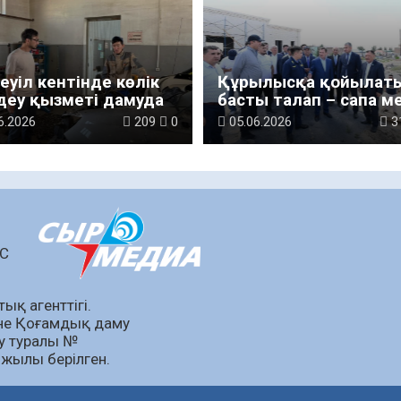
еуіл кентінде көлік
Құрылысқа қойылат
еу қызметі дамуда
басты талап – сапа м
мерзім
6.2026
209
0
05.06.2026
3
ШС
ық агенттігі.
не Қоғамдық даму
еу туралы №
 жылы берілген.