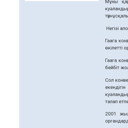
Мұны қар
қаржыландырылды
08.08.2026
94
0
куәландыр
түпнұсқал
Қызылордада
халықаралық жастар
Негізі ап
күніне арналған іс-шаралар
бастау алды
08.08.2026
98
0
Гаага кон
өкілетті 
Құтханам – кітапханам,
жанымды жұтатпаған
Гаага кон
08.08.2026
115
0
бейбіт жо
Құрылыс қарқыны –
Сол конве
қала дамуының айғағы
екендiгi
08.08.2026
107
0
куәланды
Зәулім ғимараттарда туған
талап етп
жерді түлеткен
азаматтардың
2001 жыл
қолтаңбасы бар
08.08.2026
331
0
органдард