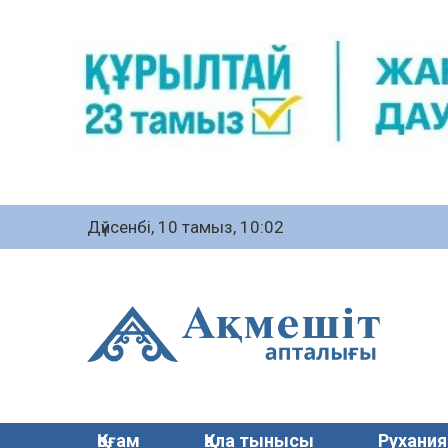
Дүйсенбі, 10 тамыз, 10:02
Қоғам
Қала тынысы
Рухания