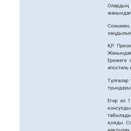
Еңбегі ерлікпен тең
Олардың қ
мамандық
жанындағы
08.08.2026
95
0
Сонымен,
Даналықтың шырағданы,
заңдылығ
ой-сананың шамшырағы
08.08.2026
89
0
ҚР Прези
Жанындағ
Кенеге қарсы
Ережеге 
залалсыздандыру
жұмыстары жүргізілуде
апостиль 
07.08.2026
94
0
Тұлғалар 
Барлық жаңалық
туындауы 
Егер ел 
консулды
табылады,
қояды. С
нақтылау