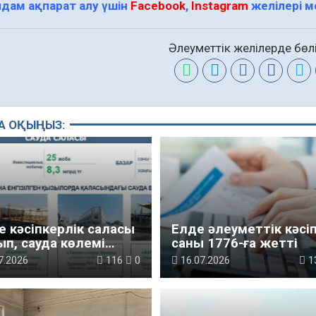
дам ақпарат алу үшін
Facebook
,
Instagram
желілері 
Әлеуметтік желілерде бөлі
А ОҚЫҢЫЗ:
де кәсіпкерлік саласы
Елде әлеуметтік кәсі
п, сауда көлемі
саны 1776-ға жетті
п келеді
7.2026
116
0
16.07.2026
1