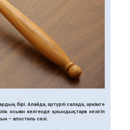
дың бірі. Алайда, әртүрлі салада, әркімге
ілік осыған келгенде қиындықтарға кезігіп
н – апостиль сөзі.