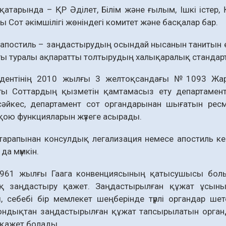
атарында – ҚР Әділет, Білім және ғылым, Ішкі істер, 
 Сот әкімшілігі жөніндегі комитет және басқалар бар.
 апостиль – заңдастырудың осындай нысанын танитын 
ы туралы ақпаратты толтырудың халықаралық стандарт
дентінің 2010 жылғы 3 желтоқсандағы №1093 Жар
ы Соттардың қызметін қамтамасыз ету департамент
сәйкес, департамент сот органдарынан шығатын рес
қою функцияларын жүзеге асырады.
тарапынан консулдық легализация немесе апостиль кер
да мүмкін.
1961 жылғы Гаага конвенциясының қатысушысы болы
қ заңдастыру қажет. Заңдастырылған құжат ұсын
 себебі бір мемлекет шеңберінде түрлі органдар шет
ондықтан заңдастырылған құжат тапсырылатын органд
 қажет болады.