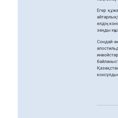
Егер құж
айтарлықт
елдің кон
заңды күші
Сондай-ақ
апостиль
инвойста
байланыст
Қазақста
консулды