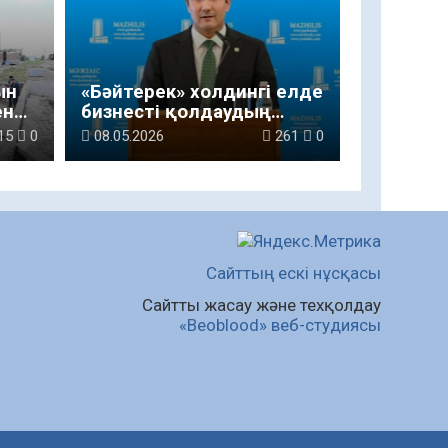
ын
«Бәйтерек» холдингі елде
ен
бизнесті қолдаудың
жаңа тетігін іске қосып
15
0
08.05.2026
261
0
жатыр
Сайттың ескі нұсқасы
Сайтты жасау және техқолдау
«Beoblood» веб-студиясы