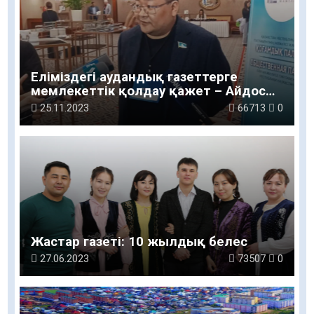
Еліміздегі аудандық газеттерге
мемлекеттік қолдау қажет – Айдос
Сарым
25.11.2023
66713
0
Жастар газеті: 10 жылдық белес
27.06.2023
73507
0