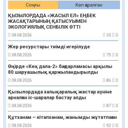
Соңғы
Көп қаралған
ҚЫЗЫЛОРДАДА «ЖАСЫЛ ЕЛ» ЕҢБЕК
ЖАСАҚТАРЫНЫҢ ҚАТЫСУЫМЕН
ЭКОЛОГИЯЛЫҚ СЕНБІЛІК ӨТТІ
08.08.2026
55
0
Жер ресурстары тиімді игерілуде
08.08.2026
79
0
Өңірде «Кең дала-2» бағдарламасы арқылы
80 шаруашылық қаржыландырылды
08.08.2026
86
0
Қызылордада халықаралық жастар күніне
арналған іс-шаралар бастау алды
08.08.2026
87
0
Құтханам – кітапханам, жанымды жұтатпаған
08.08.2026
92
0