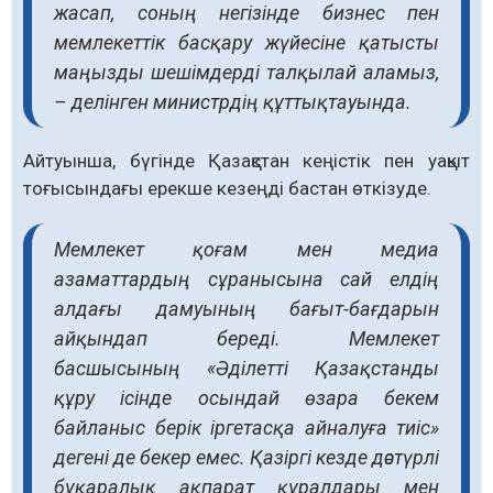
жасап, соның негізінде бизнес пен
мемлекеттік басқару жүйесіне қатысты
маңызды шешімдерді талқылай аламыз,
– делінген министрдің құттықтауында.
Айтуынша, бүгінде Қазақстан кеңістік пен уақыт
тоғысындағы ерекше кезеңді бастан өткізуде.
Мемлекет қоғам мен медиа
азаматтардың сұранысына сай елдің
алдағы дамуының бағыт-бағдарын
айқындап береді. Мемлекет
басшысының «Әділетті Қазақстанды
құру ісінде осындай өзара бекем
байланыс берік іргетасқа айналуға тиіс»
дегені де бекер емес. Қазіргі кезде дәстүрлі
бұқаралық ақпарат құралдары мен