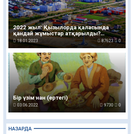
2022 жыл: Қызылорда қаласында
қандай жұмыстар атқарылды?
(ВИДЕО)
18.01.2023
87623
0
Бір үзім нан (ертегі)
03.06.2022
9730
0
НАЗАРДА