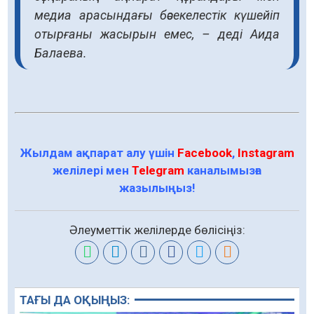
медиа арасындағы бәсекелестік күшейіп
отырғаны жасырын емес, – деді Аида
Балаева.
Жылдам ақпарат алу үшін
Facebook
,
Instagram
желілері мен
Telegram
каналымызға
жазылыңыз!
Әлеуметтік желілерде бөлісіңіз:
ТАҒЫ ДА ОҚЫҢЫЗ: