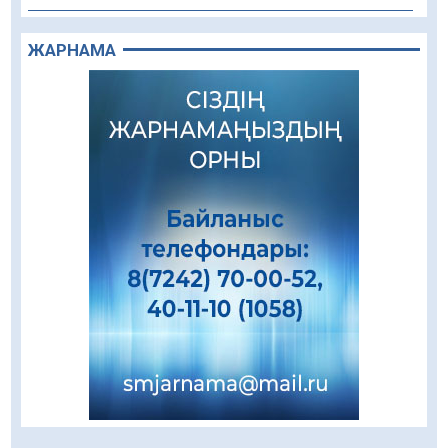
Құрылыс қарқыны – қала дамуының айғағы
ЖАРНАМА
08.08.2026
89
0
Зәулім ғимараттарда туған жерді түлеткен
азаматтардың қолтаңбасы бар
08.08.2026
251
0
Еңбегі ерлікпен тең мамандық
08.08.2026
85
0
Даналықтың шырағданы, ой-сананың
шамшырағы
08.08.2026
62
0
Кенеге қарсы залалсыздандыру жұмыстары
жүргізілуде
07.08.2026
78
0
Балалардың жазғы демалысындағы