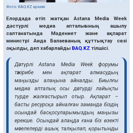
Фото: BAQ.KZ архиві
Елордада өтіп жатқан Astana Media Week
дәстүрлі медиа апталығының ашылу
салтанатында Мәдениет және ақпарат
министрі Аида Балаеваның құттықтау сөзі
оқылды, деп хабарлайды
BAQ.KZ
тілшісі.
Дәстүрлі Astana Media Week форумы
тәжірибе мен ақпарат алмасудың
маңызды алаңына айналды. Биылғы
медиа апталық осы дәстүрді лайықты
түрде жалғастырып отыр. Ақпарат –
басты ресурсқа айналған заманда біздің
осындай басқосуларымыздың маңызы
ерекше. Осындай алаңда ғана біз өзекті
мәселелерді ашық талқылап, қорытынды