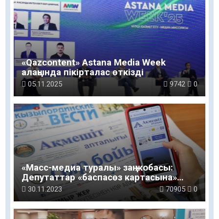
«Qazcontent» Astana Media Week
алаңында пікірталас өткізді
05.11.2025
9742
0
«Масс-медиа туралы» заң жобасы:
Депутаттар «баспасөз картасына»
қарсылық білдірді
30.11.2023
70905
0