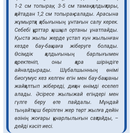
1-2 см топырақ, 3-5 см тамақ қалдықтары,
қайтадан 1,2 см топырақ салады. Арасына
жұмыртқа қабығының ұнтағын салу керек.
Себебі құрттар қышқыл ортаны ұнатпайды.
Қыста жылы жерде ұстап күн жылынған
кезде бау-бақшаға жіберуге болады.
Өсімдік қалдығының барлығымен
қоректеніп, оны қара шіріндіге
айналдырады. Шұбалшынның өнімі
биогумус кез келген егін мен бау-бақшаны
жайқалтып жібереді, диқан өнімді еселеп
алады. Әсіресе жылыжай егіндері мен
гүлге беру өте пайдалы. Мұндай
тыңайтқыш берілген жер төрт жылға дейін
өзінің жоғары құнарлылығын сақтайды, –
дейді кәсіп иесі.