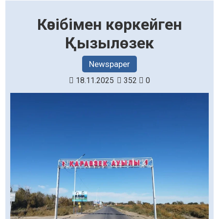
Кәсібімен көркейген
Қызылөзек
Newspaper
18.11.2025
352
0