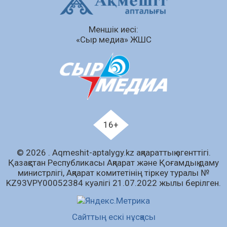
Сыбайлас жемқорлық
Меншік иесі:
07.08.2026
65
0
«Сыр медиа» ЖШС
Аумақтан тыс соттылық – сот төрелігінің
ашықтығы мен қолжетімділігін арттыру
құралы
07.08.2026
68
0
Білім гранты иегерлерінің тізімі шықты
07.08.2026
90
0
16+
«Дауыс беру учаскесін қалай табуға болады?»￼
© 2026 . Аqmeshit-aptalygy.kz ақпараттық агенттігі.
07.08.2026
73
0
Қазақстан Республикасы Ақпарат және Қоғамдық даму
министрлігі, Ақпарат комитетінің тіркеу туралы №
Барлық жаңалық
KZ93VPY00052384 куәлігі 21.07.2022 жылы берілген.
Сайттың ескі нұсқасы