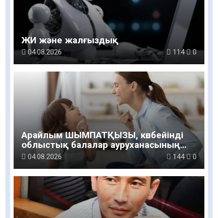
ЖИ және жалғыздық
04.08.2026
114
0
Арайлым ШЫМПАТҚЫЗЫ, көпбейінді
облыстық балалар ауруханасының
логопед маманы: Баланың сөйлеуі мен
04.08.2026
144
0
дамуы үйдегі қарапайым қарым-
қатынастан басталады