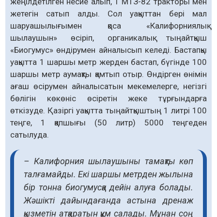
жеңілдетілген несие алып, 1 МТЗ-82 тракторы мен
жетегін сатып алды. Сол уақыттан бері мал
шаруашылығымен қоса «Калифорниялық
шылаушын» өсіріп, органикалық тыңайтқыш
«Биогумус» өндірумен айна­лысып келеді. Бастапқы
уақытта 1 шаршы метр жерден бастап, бүгінде 100
шаршы метр аумақты қамтып отыр. Өндірген өнімін
ағаш өсірумен айналысатын мекемелерге, негізгі
бөлігін көкөніс өсіретін жеке тұрғындарға
өткізуде. Қазіргі уақытта тыңайтқыштың 1 литрі 100
теңге, 1 қапшығы (50 литр) 5000 теңге­ден
сатылуда.
– Калифорния шылаушыны тамақты көп
талғамайды. Екі шаршы метрден жылына
бір тонна биогумусқа дейін алуға болады.
Жәшікті дайындағанда астына дренаж
қызметін атқаратын құм салады. Мұнан соң