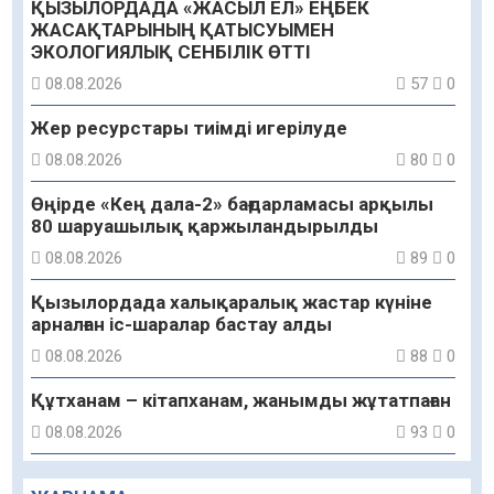
ҚЫЗЫЛОРДАДА «ЖАСЫЛ ЕЛ» ЕҢБЕК
ЖАСАҚТАРЫНЫҢ ҚАТЫСУЫМЕН
ЭКОЛОГИЯЛЫҚ СЕНБІЛІК ӨТТІ
08.08.2026
57
0
Жер ресурстары тиімді игерілуде
08.08.2026
80
0
Өңірде «Кең дала-2» бағдарламасы арқылы
80 шаруашылық қаржыландырылды
08.08.2026
89
0
Қызылордада халықаралық жастар күніне
арналған іс-шаралар бастау алды
08.08.2026
88
0
Құтханам – кітапханам, жанымды жұтатпаған
08.08.2026
93
0
Құрылыс қарқыны – қала дамуының айғағы