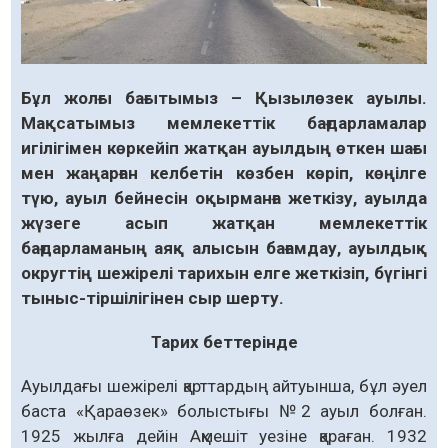
Бұл жолғы бағытымыз – Қызылөзек ауылы.
Мақсатымыз мемлекеттік бағдарламалар
игілігімен көркейіп жатқан ауылдың өткен шағы
мен жаңарған келбетін көзбен көріп, көңілге
түю, ауыл бейнесін оқырманға жеткізу, ауылда
жүзеге асып жатқан мемлекеттік
бағдарламаның аяқ алысын бағамдау, ауылдық
округтің шежірелі тарихын елге жеткізіп, бүгінгі
тыныс-тіршілігінен сыр шерту.
Тарих беттерінде
Ауылдағы шежірелі қарттардың айтуынша, бұл әуел
баста «Қараөзек» болыстығы №2 ауыл болған.
1925 жылға дейін Ақмешіт уезіне қараған. 1932