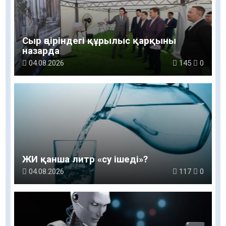
Сыр өңіріндегі құрылыс қарқыны
назарда
04.08.2026
145
0
ЖИ қанша литр «су ішеді»?
04.08.2026
117
0