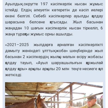
Ауылдық округте 197 кәсіпкерлік нысан жұмыс
істейді. Елдің әлеуетін көтеретін де кәсіп иелері
екені белгілі. Себебі кәсіпкерлер ауылды қолдау
шарасына белсене қатысады. Жыл басынан
жаңадан 10 шағын кәсіпкерлік нысан тіркеліп, 6
жаңа тұрақты жұмыс орны ашылды.
«2021–2025 жылдарға арналған кәсіпкерлікті
дамыту жөнін­дегі ұлттық жоба» шеңберінде жыл
басынан 2 кәсіпкердің жылқы малын өсіру жобасы
қолдау тауып, «Ауыл шаруашылығын қаржылай
қолдау қоры» арқылы арқылы 20 млн теңге несиеге қол
жеткізді.