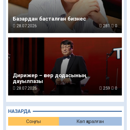
Базардан басталған бизнес
28.07.2026
281
0
Дирижер – өнер додасының
дауылпазы
28.07.2026
259
0
НАЗАРДА
Соңғы
Көп қаралған