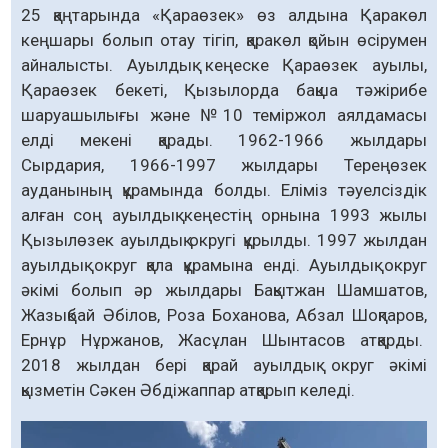
25 қаң­тарында «Қараөзек» өз алдына Қаракөл
кеңшары болып отау тігіп, қаракөл қойын өсірумен
айналысты. Ауылдық кеңеске Қараөзек ауылы,
Қараөзек бекеті, Қызылорда бақша тәжірибе
шаруашылығы және №10 теміржол аялдамасы
елді мекені қарады. 1962-1966 жылдары
Сырдария, 1966-1997 жылдары Тереңөзек
ауданының құрамында болды. Еліміз тәуелсіздік
алған соң ауылдық кеңестің орнына 1993 жылы
Қызылөзек ауылдық округі құрылды. 1997 жылдан
ауылдық округ қала құрамына енді. Ауылдық округ
әкімі болып әр жылдары Бақытжан Шамшатов,
Жазықбай Әбілов, Роза Боханова, Абзал Шоқпаров,
Ернұр Нұржанов, Жасұлан Шынтасов атқарды.
2018 жылдан бері қарай ауылдық округ әкімі
қызметін Сәкен Әбдіжаппар атқарып келеді.