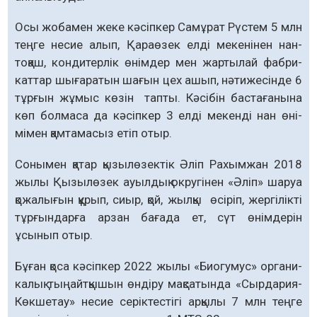
Осы жобамен жеке кәсіпкер Самұрат Рүстем 5 млн
теңге несие алып, Қараөзек елді мекенінен нан-
тоқаш, кондитерлік өнім­дер мен жартылай фаб­ри­
каттар шығаратын шағын цех ашып, нәтижесінде 6
тұр­ғын жұмыс көзін тапты. Кәсі­бін бастағанына
көп болмаса да кәсіпкер 3 елді мекенді нан өні­
мімен қамтамасыз етіп отыр.
Сонымен қатар қызылөзектік Әліп Рахымжан 2018
жылы Қызылөзек ауылдық округінен «Әліп» шаруа
қожа­лығын құрып, сиыр, қой, жылқы өсіріп, жергілікті
тұрғындарға арзан бағада ет, сүт өнімдерін
ұсынып отыр.
Бұған қоса кәсіпкер 2022 жылы «Биогумус» органи­
калық тыңайтқышын өндіру мақсатында «Сырдария-
Көкшетау» несие серіктестігі арқылы 7 млн теңге