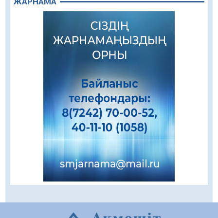
ЖАРНАМА
08.08.2026
90
0
Зәулім ғимараттарда туған жерді түлеткен
азаматтардың қолтаңбасы бар
08.08.2026
263
0
Еңбегі ерлікпен тең мамандық
08.08.2026
87
0
Даналықтың шырағданы, ой-сананың
шамшырағы
08.08.2026
63
0
Кенеге қарсы залалсыздандыру жұмыстары
жүргізілуде
07.08.2026
79
0
Балалардың жазғы демалысындағы
қауіпсіздік – тұрақты бақылауда
07.08.2026
95
0