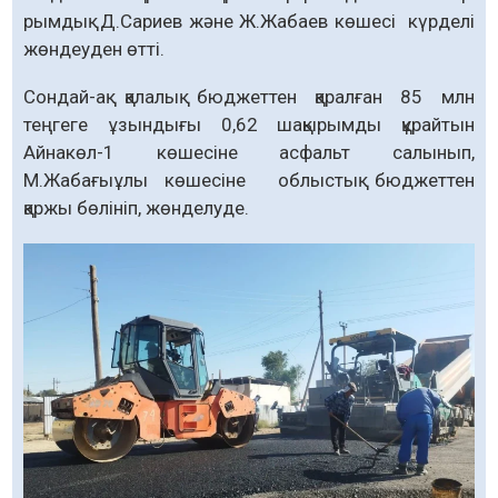
рымдық Д.Сариев және Ж.Жабаев көшесі күрделі
жөндеуден өтті.
Сондай-ақ қалалық бюджеттен қаралған 85 млн
теңгеге ұзындығы 0,62 шақырымды құрайтын
Айнакөл-1 көшесіне асфальт салынып,
М.Жабағыұлы көшесіне облыстық бюджеттен
қаржы бөлініп, жөнделуде.