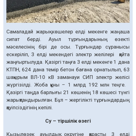
Самаладай жарық көшелер елді мекенге жаңаша
сипат берді. Ауыл тұрғындарының өзекті
мәселесінің бірі де осы. Тұрғындар сұранысы
ескеріліп, 3 елді мекендегі электр желілері қайта
жаңғыртылуда. Қазіргі таңға 3 елді мекенге 1 дана
КТПН, 624 дана темір бетон бағана орнатылып, 63
шақырым ВЛ-10 кВ заманауи СИП электр желісі
жүргізілді. Жоба құны – 1 млрд 192 млн теңге.
Қазіргі таңда барлығы 21 көшенің 18 көшесі түнгі
жарықтандырылған. Бұл – жергілікті тұрғындардың
қауіпсіздігінің кепілі.
Су – тіршілік өзегі
Қызылөзек ауылдық округіне қарасты 3 елді