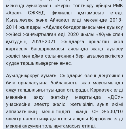
мекенді ауызсумен «Нұра» топтық су құбыры РМК
«Арал» СЖКБД филиалы қамтамасыз етеді.
Қызылөзек және Айнакөл елді мекенінде 2013-
2014 жылдары «Ақбұлақ» бағдарламасымен ауызсу
жүйесі жаңғыртылған еді. 2020 жылы «Жұмыспен
қамтудың 2020-2021 жылдарға арналған жол
картасы» бағдарламасы аясында жаңа ауызсу
желісі мен қойма салынғаннан бері қызылөзектіктер
судан таршылық көрген емес.
Ауылдық округ аумағы Сырдария өзені деңгейінен
биік орналасуына байланысты жаз маусымында
аяқсу тапшылығы туындап отырады. Қараөзек елді
мекеніне аяқсу жеткізу мақсатында «ДСУ»
учаскесіне электр желісі жеткізіліп, ауыл әкімі
аппаратының меншігіндегі жаңа СНПЭ-500/10
электр насостық қондырғысы арқылы Қараөзек елді
мекені аяқсумен толық қамтамасыз етілді.