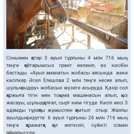
Сонымен қатар 3 ауыл тұрғыны 4 млн 716 мың
теңге қайтарымсыз грант иеленіп, өз кәсібін
бастады. «Ауыл аманаты» жо­басы аясында жеке
кәсіпкер Әсел Елешова 2 млн теңге несие алып,
шұлық өндіру» жобасын жүзеге асыруда. Қазір сол
қар­жыға тігін мен тоқыма ма­шинасын алып, қыз
жасауы, шұлық, қолғап, сырт киім тігуде. Кәсіп иесі 3
адамды тұрақты жұмыспен қамтып отыр. Жалпы
ауыл­дық округте 6 ауыл тұрғыны 26 млн 716 мың
теңге қаражатқа қол жет­кізіп, сүйікті ісімен
айналысуда.