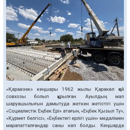
«Қараөзек» кеңшары 1962 жылы Қаракөл қой
совхозы болып құрылған. Ауылдың мал
шаруашылығын дамытуда жеткен жетістігі үшін
«Социалистік Еңбек Ері» атағын, «Еңбек Қызыл Ту»,
«Құрмет белгісі», «Еңбектегі ерлігі үшін» медалімен
марапатталғандар саны көп болды. Кеңшарда