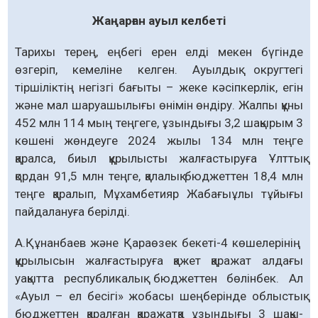
Жаңарған ауыл келбеті
Тарихы терең, еңбегі ерен елді мекен бүгінде
өзгеріп, кемеліне келген. Ауылдық округтегі
тіршіліктің негізгі бағыты – жеке кәсіпкерлік, егін
және мал шаруашылығы өнімін өндіру. Жалпы құны
452 млн 114 мың теңгеге, ұзындығы 3,2 шақырым 3
көшені жөндеуге 2024 жылы 134 млн теңге
қаралса, биыл құрылысты жалғастыруға Ұлттық
қордан 91,5 млн теңге, қалалық бюджеттен 18,4 млн
теңге қаралып, Мұхамбетияр Жабағыұлы тұйығы
пайдалануға берілді.
А.Құнанбаев және Қараөзек бекеті-4 көшелерінің
құрылысын жалғастыруға қажет қаражат алдағы
уақытта республикалық бюджеттен бөлінбек. Ал
«Ауыл – ел бесігі» жобасы шеңберінде облыстық
бюджеттен қаралған қаражатқа ұзындығы 3 шақы­