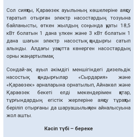
Сол сияқты, Қараөзек ауылының көшелеріне аяқсу
таратып отырған электр насостардың тозуына
байланысты, өткен жылдың соңында қуаты 18,5
кВт болатын 1 дана үлкен және 3 кВт болатын 1
дана шағын электр насостық қондырғы сатып
алынды. Алдағы уақытта көнерген насостардың
орны жаңартылмақ.
Сондай-ақ ауыл әкімдігі меншігіндегі дизельдік
насостық қондырғылар «Сырдария» және
«Қараөзек» арналарына орнатылып, Айнакөл және
Қараөзек бекеті елді мекендерімен қатар,
тұрғындардың егістік жерлеріне аяқсу тұрақты
беріліп отырғаны да шаруашылықпен айналысуына
жол ашты.
Кәсіп түбі – береке