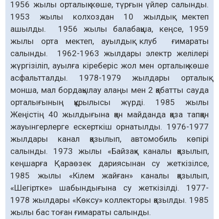
1956 жылы орталық көше, түрғын үйлер салынды.
1953 жылы колхоздан 10 жылдық мектеп
ашылды. 1956 жылы балабақша, кеңсе, 1959
жылы орта мектеп, ауылдық клуб ғимараты
салынды. 1962-1963 жылдары электр желілері
жүргізіліп, ауылға кіреберіс жол мен орталық көше
асфальтталды. 1978-1979 жылдары орталық
монша, мал бордақылау алаңы мен 2 қабатты сауда
орталығының құрылысы жүрді. 1985 жылы
Жеңістің 40 жылдығына қан майданда қаза тапқан
жауынгерлерге ескерткіш орнатылды. 1976-1977
жылдары канал қазылып, автомобиль көпірі
салынды. 1973 жылы «Байзақ» каналы қазылып,
кеңшарға Қараөзек дариясынан су жеткізілсе,
1985 жылы «Кілем жайған» каналы қазылып,
«Шегіртке» шабындығына су жеткізілді. 1977-
1978 жылдары «Көксу» коллекторы қазылды. 1985
жылы бас тоған ғимараты салынды.