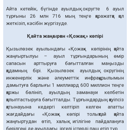
Айта кетейік, бүгінде ауылдық округте 6 ауыл
тұрғыны 26 млн 716 мың теңге қаражатқа қол
жеткізіп, кәсібін жүргізуде.
Қайта жаңғырған «Қожақ» көпірі
Қызылөзек ауылындағы «Қожақ» көпірінің қайта
жаңғыртылуы – ауыл тұрғындарының өмір
сапасын арттыруға бағытталған маңызды
қадамның бірі. Қызылөзек ауылдық округінің
инженерлік және әлеуметтік инфрақұрылымын
дамытуға барлығы 1 миллиард 600 миллион теңге
қаржы бөлініп, ауылдың заманауи келбетін
қалыптастыруға бағытталды. Тұрғындардың қауіпсіз
қатынауына кедергі келтіріп келген апатты
жағдайдағы «Қожақ» көпірі толықтай қайта
жаңғыртудан өтіп, халық игілігіне пайдалануға
берілгені де ауылдағы іргелі істерді паш етіп тұр.