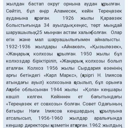
жылдан бастап округ орнына аудан құрылған.
Сөйтіп, бұл өңір Аламесек, кейін Тереңөзек
ауданына қараған. 1926 жылы Қараөзек
болыстығында 34 ауылдық кеңес, төрт мыңдай
шаруашылық, 25 мыңнан астам халық болған. Олар
егін және мал шаруашылығымен айналысты.
1932-1936 жылдары «Айнакөл», «Қызылөзек»,
«Жаңарық» колхозы құрылған. 1950 жылы бұл
колхоздар біріктіріліп, «Жаңарық» колхозы болып
аталған. Колхоз 1956 жылы Сырдария өзенінің
арғы бетіндегі «Карл Маркс», (қазіргі Н. Ілиясов
атындағы ауыл) колхозына қосылып, бұл орынға
Ақтөбе облысынан 1944 жылы «Қопа» кеңшары
кө­шіп келген. Кейіннен ет бағытындағы
«Тереңөзек ет совхозы» болған. Совет Одағының
батыры Нағи Ілиясов кеңшардың құрылуына
атсалысып, 1956-1960 жылдар аралығында
кеңшар директоры қызметін атқарған. 1962 жылдың