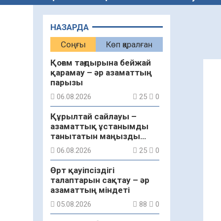
НАЗАРДА
Соңғы
Көп қаралған
Қоғам тағдырына бейжай
қарамау – әр азаматтың
парызы
06.08.2026
25
0
Құрылтай сайлауы –
азаматтық ұстанымды
танытатын маңызды
қадам
06.08.2026
25
0
Өрт қауіпсіздігі
талаптарын сақтау – әр
азаматтың міндеті
05.08.2026
88
0