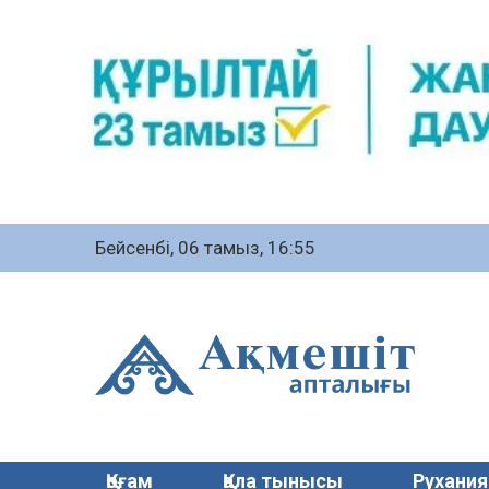
Бейсенбі, 06 тамыз, 16:55
Қоғам
Қала тынысы
Рухания