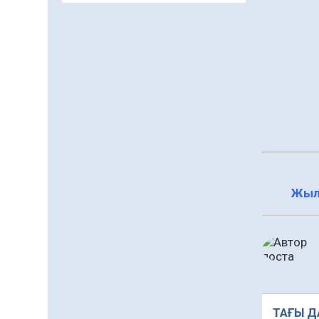
заманауи панно» атты
шеберлік сағаты өтті
05.08.2026
60
0
Цифрландыру саласын
дамыту аясында
салынатын жаңа
орталықтың жобасы
05.08.2026
94
0
талқыланды
Құқықтық статистика
және арнайы есепке алу
жөніндегі комитеттің
Жыл
Қызылорда облысы
04.08.2026
82
0
бойынша
департаментінің
Қазақстандықтардың
басшысы тағайындалды
72,3%-ы жаңа Құрылтай
үшін дауыс беруге дайын
04.08.2026
68
0
Мектептен – Ұлттық ұлан
ТАҒЫ Д