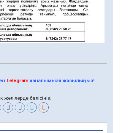
мен
Telegram
каналымызға жазылыңыз!
к желілерде бөлісіңіз: