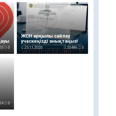
ЖСН арқылы сайлау
қауы
учаскеңізді анықтаңыз!
55
0
25.11.2020
20486
0
сі
24
0