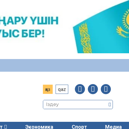
қаз
qaz
т
Экономика
Спорт
Медиа