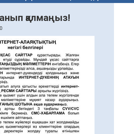
данып қалмаңыз!
0