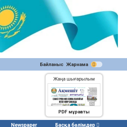
№58
(2270)
04.08.2026
Байланыс
Жарнама
Жаңа шығарылым
PDF мұрағаты
Newspaper
Басқа бөлімдер