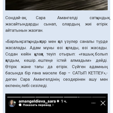
Сондай-ақ Сара Амангелді сатқындық
жасайтындарды сынап, олардың жиі өтірік
айтатынын жазған.
«Барлық сатқындықтар мен қол үзулер саналы түрде
жасалады. Адам мұны өзі қалады, өзі жасады.
Содан кейін құлаққа теуіп отырып: «ғашық болып
қалдым, кешір…ештеңе істей алмадым» дейді.
Өтірік және тағы да өтірік. Сүйген адамның
басында бір ғана мәселе бар – САТЫП КЕТПЕУ»,-
деген Сара Амангелдінің сөздерінен ашу мен
өкпенің лебі сезіледі.