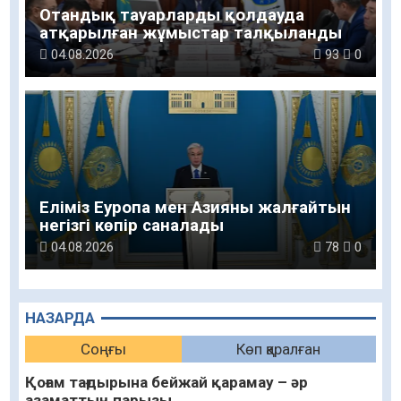
Отандық тауарларды қолдауда
атқарылған жұмыстар талқыланды
04.08.2026
93
0
Еліміз Еуропа мен Азияны жалғайтын
негізгі көпір саналады
04.08.2026
78
0
НАЗАРДА
Соңғы
Көп қаралған
Қоғам тағдырына бейжай қарамау – әр
азаматтың парызы