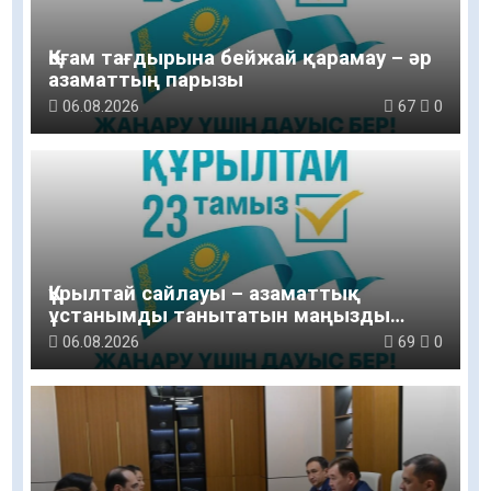
Қоғам тағдырына бейжай қарамау – әр
азаматтың парызы
06.08.2026
67
0
Құрылтай сайлауы – азаматтық
ұстанымды танытатын маңызды
қадам
06.08.2026
69
0