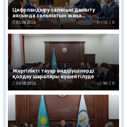
Цифрландыру саласын дамыту
аясында салынатын жаңа
орталықтың жобасы талқыланды
05.08.2026
110
0
Жергілікті тауар өндірушілерді
қолдау шаралары күшейтілуде
04.08.2026
90
0