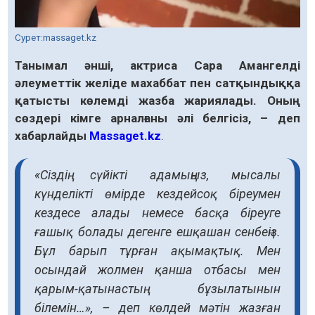
Сурет:massaget.kz
Танымал әнші, актриса Сара Амангелді
әлеуметтік желіде махаббат пен сатқындыққа
қатысты көлемді жазба жариялады. Оның
сөздері кімге арналғаны әлі белгісіз, – деп
хабарлайды
Massaget.kz
.
«Сіздің сүйікті адамыңыз, мысалы
күнделікті өмірде кездейсоқ біреумен
кездесе алады немесе басқа біреуге
ғашық болады дегенге ешқашан сенбеңіз.
Бұл барып тұрған ақымақтық. Мен
осындай жолмен қанша отбасы мен
қарым-қатынастың бұзылатынын
білемін…», – деп көлдей мәтін жазған