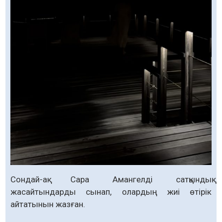
Сондай-ақ Сара Амангелді сатқындық
жасайтындарды сынап, олардың жиі өтірік
айтатынын жазған.