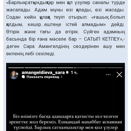
«Барлық сатқындықтар мен қол үзулер саналы түрде
жасалады. Адам мұны өзі қалады, өзі жасады.
Содан кейін құлаққа теуіп отырып: «ғашық болып
қалдым, кешір…ештеңе істей алмадым» дейді.
Өтірік және тағы да өтірік. Сүйген адамның
басында бір ғана мәселе бар – САТЫП КЕТПЕУ»,-
деген Сара Амангелдінің сөздерінен ашу мен
өкпенің лебі сезіледі.