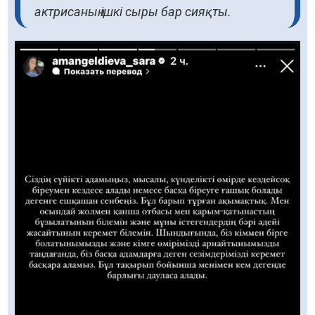
актрисаның ішкі сыры бар сияқты.