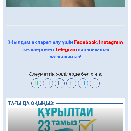
Жылдам ақпарат алу үшін
Facebook
,
Instagram
желілері мен
Telegram
каналымызға
жазылыңыз!
Әлеуметтік желілерде бөлісіңіз:
ТАҒЫ ДА ОҚЫҢЫЗ: