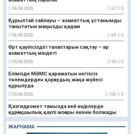
06.08.2026
67
0
Құрылтай сайлауы – азаматтық ұстанымды
танытатын маңызды қадам
06.08.2026
69
0
Өрт қауіпсіздігі талаптарын сақтау – әр
азаматтың міндеті
05.08.2026
99
0
Елімізде МӘМС қаражатын негізсіз
төлемдерден қорғаудың жаңа жүйесі
құрылуда
05.08.2026
106
0
Қазгидромет тамызда кей өңірлерде
құрғақшылық қаупі жоғары екенін болжады
05.08.2026
84
0
ЖАРНАМА
Алғашқы цифрлық жасанды интеллект