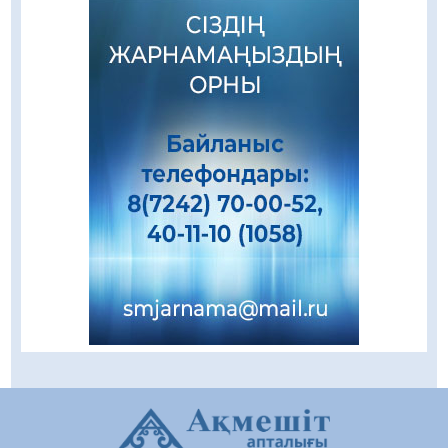
құралдарының таныстырылымы өтті
05.08.2026
100
0
«Қайрат» Чемпиондар лигасының іріктеуінде
«Левскиге» есе жіберді
05.08.2026
85
0
«Ұлттық нақыш – заманауи панно» атты
шеберлік сағаты өтті
05.08.2026
72
0
Цифрландыру саласын дамыту аясында
салынатын жаңа орталықтың жобасы
талқыланды
05.08.2026
110
0
Құқықтық статистика және арнайы есепке
алу жөніндегі комитеттің Қызылорда
облысы бойынша департаментінің басшысы
тағайындалды
04.08.2026
94
0