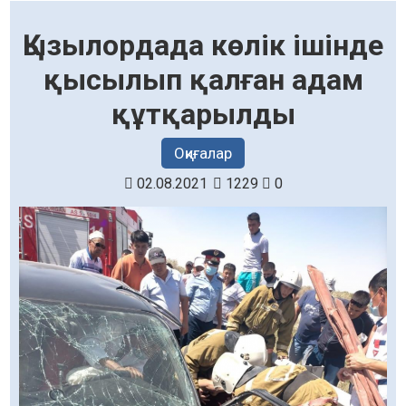
Қызылордада көлік ішінде
қысылып қалған адам
құтқарылды
Оқиғалар
02.08.2021
1229
0