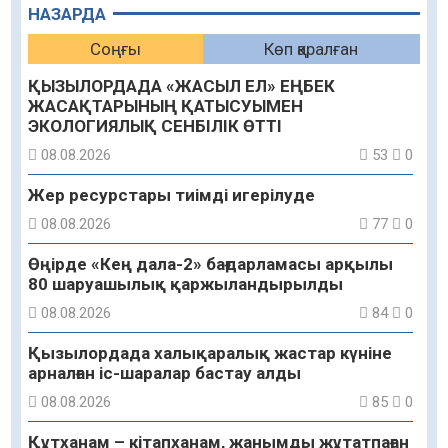
НАЗАРДА
Соңғы
Көп қаралған
ҚЫЗЫЛОРДАДА «ЖАСЫЛ ЕЛ» ЕҢБЕК
ЖАСАҚТАРЫНЫҢ ҚАТЫСУЫМЕН
ЭКОЛОГИЯЛЫҚ СЕНБІЛІК ӨТТІ
08.08.2026
53
0
Жер ресурстары тиімді игерілуде
08.08.2026
77
0
Өңірде «Кең дала-2» бағдарламасы арқылы
80 шаруашылық қаржыландырылды
08.08.2026
84
0
Қызылордада халықаралық жастар күніне
арналған іс-шаралар бастау алды
08.08.2026
85
0
Құтханам – кітапханам, жанымды жұтатпаған