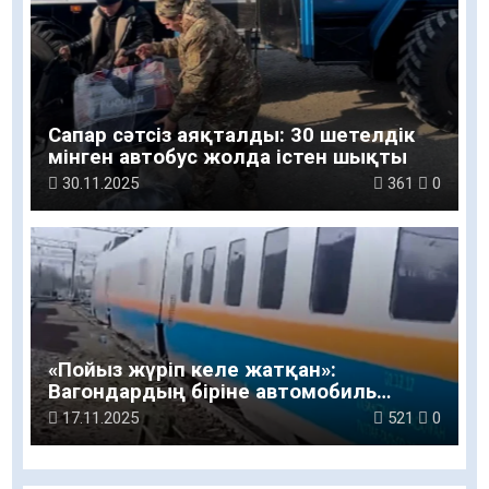
Сапар сәтсіз аяқталды: 30 шетелдік
мінген автобус жолда істен шықты
30.11.2025
361
0
«Пойыз жүріп келе жатқан»:
Вагондардың біріне автомобиль
соғылған
17.11.2025
521
0