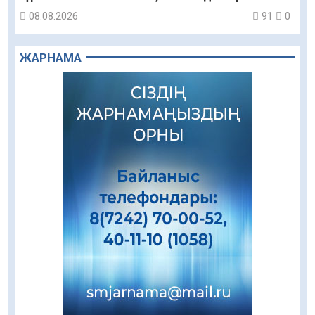
08.08.2026
91
0
Құрылыс қарқыны – қала дамуының айғағы
ЖАРНАМА
08.08.2026
88
0
Зәулім ғимараттарда туған жерді түлеткен
азаматтардың қолтаңбасы бар
08.08.2026
233
0
Еңбегі ерлікпен тең мамандық
08.08.2026
83
0
Даналықтың шырағданы, ой-сананың
шамшырағы
08.08.2026
61
0
Кенеге қарсы залалсыздандыру жұмыстары
жүргізілуде
07.08.2026
77
0