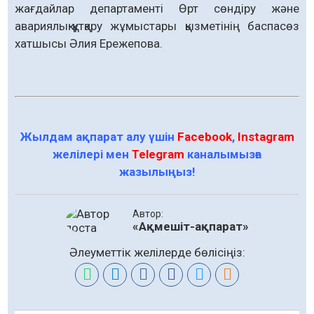
жағдайлар департаменті Өрт сөндіру және
авариялық-құтқару жұмыстары қызметінің баспасөз
хатшысы Әлия Ережепова.
Жылдам ақпарат алу үшін
Facebook
,
Instagram
желілері мен
Telegram
каналымызға
жазылыңыз!
Автор:
«Ақмешіт-ақпарат»
Әлеуметтік желілерде бөлісіңіз: