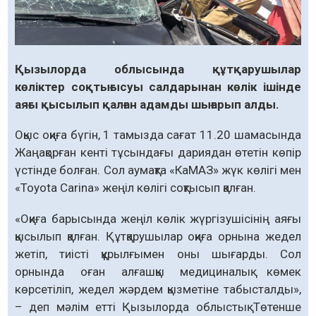
Қызылорда облысында құтқарушылар
көліктер соқтығысуы салдарынан көлік ішінде
аяғы қысылып қалған адамды шығарып алды.
Оқыс оқиға бүгін, 1 тамызда сағат 11.20 шамасында
Жаңақорған кенті тұсындағы дариядан өтетін көпір
үстінде болған. Сол аумақта «КаМАЗ» жүк көлігі мен
«Toyota Carina» жеңіл көлігі соқтысып қалған.
«Оқиға барысында жеңіл көлік жүргізушісінің аяғы
қысылып қалған. Құтқарушылар оқиға орнына жедел
жетіп, тиісті құрылғымен оны шығарды. Сол
орнында оған алғашқы медициналық көмек
көрсетіліп, жедел жәрдем қызметіне табысталды»,
– деп мәлім етті Қызылорда облыстық Төтенше