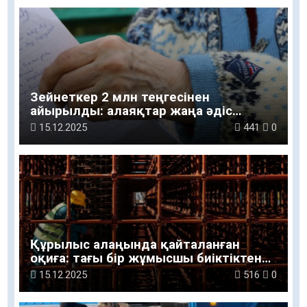
Зейнеткер 2 млн теңгесінен
айырылды: алаяқтар жаңа әдіс
қолданған
15.12.2025
441
0
Құрылыс алаңында қайталанған
оқиға: тағы бір жұмысшы биіктіктен
құлады
15.12.2025
516
0