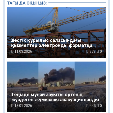
ТАҒЫ ДА ОҚЫҢЫЗ:
Үлестік құрылыс саласындағы
қызметтер электронды форматқа
көшіріледі
11.03.2026
378
0
Теңізде мұнай зауыты өртеніп,
жүздеген жұмысшы эвакуацияланды
18.01.2026
445
0