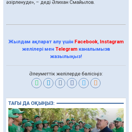
әзірленуде», – деді Әлихан Смайылов.
Жылдам ақпарат алу үшін
Facebook
,
Instagram
желілері мен
Telegram
каналымызға
жазылыңыз!
Әлеуметтік желілерде бөлісіңіз:
ТАҒЫ ДА ОҚЫҢЫЗ: