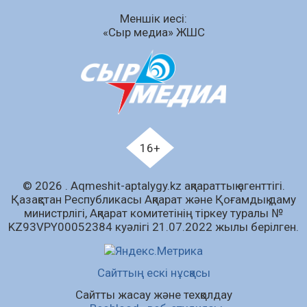
Меншік иесі:
07.08.2026
67
0
«Сыр медиа» ЖШС
Аумақтан тыс соттылық – сот төрелігінің
ашықтығы мен қолжетімділігін арттыру
құралы
07.08.2026
70
0
Білім гранты иегерлерінің тізімі шықты
07.08.2026
93
0
16+
«Дауыс беру учаскесін қалай табуға болады?»￼
© 2026 . Аqmeshit-aptalygy.kz ақпараттық агенттігі.
07.08.2026
76
0
Қазақстан Республикасы Ақпарат және Қоғамдық даму
министрлігі, Ақпарат комитетінің тіркеу туралы №
Барлық жаңалық
KZ93VPY00052384 куәлігі 21.07.2022 жылы берілген.
Сайттың ескі нұсқасы
Сайтты жасау және техқолдау