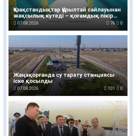
Қазақстандықтар Құрылтай сайлауынан
жақсылық күтеді – қоғамдық пікір
зерттеуі
07.08.2026
76
0
Жаңақорғанда су тарату станциясы
іске қосылды
07.08.2026
101
0