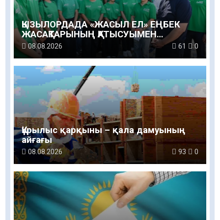
ҚЫЗЫЛОРДАДА «ЖАСЫЛ ЕЛ» ЕҢБЕК
ЖАСАҚТАРЫНЫҢ ҚАТЫСУЫМЕН
ЭКОЛОГИЯЛЫҚ СЕНБІЛІК ӨТТІ
08.08.2026
61
0
Құрылыс қарқыны – қала дамуының
айғағы
08.08.2026
93
0