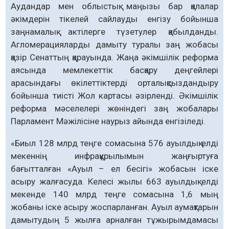
Аудандар мен облыстық маңызы бар қалалар
әкімдерін тікелей сайлауды енгізу бойынша
заңнамалық актілерге түзетулер қабылданды.
Агломерацияларды дамыту туралы заң жобасы
қазір Сенаттың қарауында. Жаңа әкімшілік реформа
аясында мемлекеттік басқару деңгейлері
арасындағы өкілеттіктерді орталықсыздандыру
бойынша тиісті Жол картасы әзірленді. Әкімшілік
реформа мәселелері жөніндегі заң жобалары
Парламент Мәжілісіне наурыз айында енгізіледі.
«Биыл 128 млрд теңге сомасына 576 ауылдық елді
мекеннің инфрақұрылымын жаңғыртуға
бағытталған «Ауыл – ел бесігі» жобасын іске
асыру жалғасуда. Келесі жылы 663 ауылдық елді
мекенде 140 млрд теңге сомасына 1,6 мың
жобаны іске асыру жоспарланған. Ауыл аумақтарын
дамытудың 5 жылға арналған тұжырымдамасы