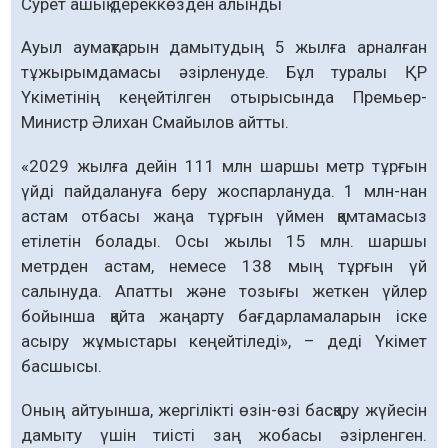
Сурет ашық дереккөзден алынды
Ауыл аумақтарын дамытудың 5 жылға арналған
тұжырымдамасы әзірленуде. Бұл туралы ҚР
Үкіметінің кеңейтілген отырысында Премьер-
Министр Әлихан Смайылов айтты.
«2029 жылға дейін 111 млн шаршы метр тұрғын
үйді пайдалануға беру жоспарлануда. 1 млн-нан
астам отбасы жаңа тұрғын үймен қамтамасыз
етілетін болады. Осы жылы 15 млн. шаршы
метрден астам, немесе 138 мың тұрғын үй
салынуда. Апатты және тозығы жеткен үйлер
бойынша қайта жаңарту бағдарламаларын іске
асыру жұмыстары кеңейтіледі», – деді Үкімет
басшысы.
Оның айтуынша, жергілікті өзін-өзі басқару жүйесін
дамыту үшін тиісті заң жобасы әзірленген.