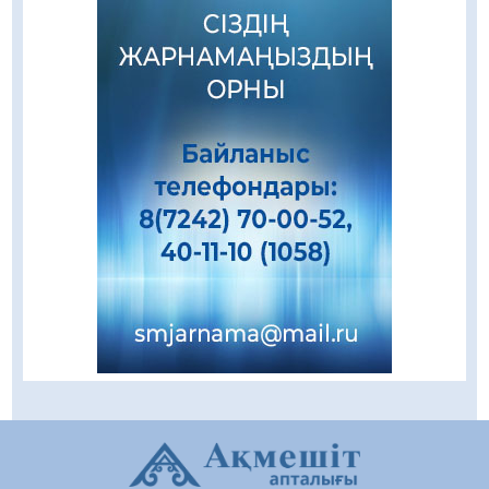
Зәулім ғимараттарда туған жерді түлеткен
азаматтардың қолтаңбасы бар
08.08.2026
281
0
Еңбегі ерлікпен тең мамандық
08.08.2026
91
0
Даналықтың шырағданы, ой-сананың
шамшырағы
08.08.2026
67
0
Кенеге қарсы залалсыздандыру жұмыстары
жүргізілуде
07.08.2026
81
0
Балалардың жазғы демалысындағы
қауіпсіздік – тұрақты бақылауда
07.08.2026
96
0
Сыбайлас жемқорлық