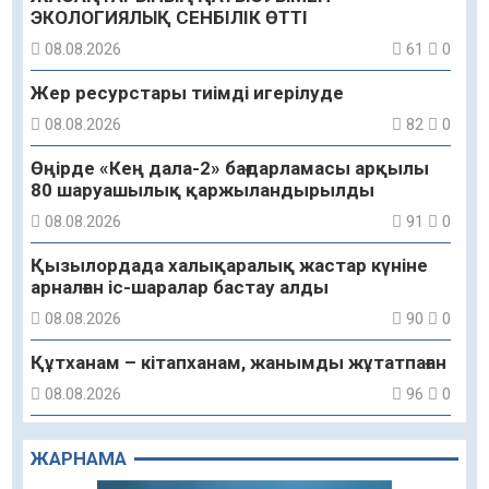
ЭКОЛОГИЯЛЫҚ СЕНБІЛІК ӨТТІ
08.08.2026
61
0
Жер ресурстары тиімді игерілуде
08.08.2026
82
0
Өңірде «Кең дала-2» бағдарламасы арқылы
80 шаруашылық қаржыландырылды
08.08.2026
91
0
Қызылордада халықаралық жастар күніне
арналған іс-шаралар бастау алды
08.08.2026
90
0
Құтханам – кітапханам, жанымды жұтатпаған
08.08.2026
96
0
Құрылыс қарқыны – қала дамуының айғағы
ЖАРНАМА
08.08.2026
93
0