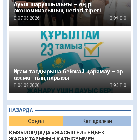
Ауыл шаруашылығы – өңір
экономикасының негізгі тірегі
07.08.2026
99
0
Қоғам тағдырына бейжай қарамау – әр
азаматтың парызы
06.08.2026
95
0
НАЗАРДА
Соңғы
Көп қаралған
ҚЫЗЫЛОРДАДА «ЖАСЫЛ ЕЛ» ЕҢБЕК
ЖАСАҚТАРЫНЫҢ ҚАТЫСУЫМЕН