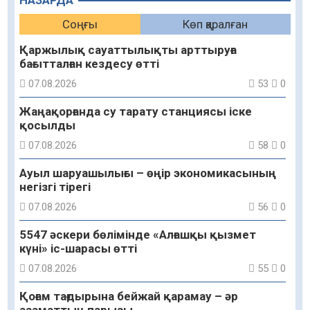
НАЗАРДА
Соңғы
Көп қаралған
Қаржылық сауаттылықты арттыруға
бағытталған кездесу өтті
07.08.2026
53
0
Жаңақорғанда су тарату станциясы іске
қосылды
07.08.2026
58
0
Ауыл шаруашылығы – өңір экономикасының
негізгі тірегі
07.08.2026
56
0
5547 әскери бөлімінде «Алғашқы қызмет
күні» іс-шарасы өтті
07.08.2026
55
0
Қоғам тағдырына бейжай қарамау – әр