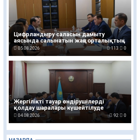
Цифрландыру саласын дамыту
аясында салынатын жаңа орталықтың
жобасы талқыланды
05.08.2026
113
0
Жергілікті тауар өндірушілерді
қолдау шаралары күшейтілуде
04.08.2026
92
0