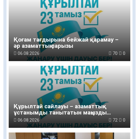
Қоғам тағдырына бейжай қарамау –
әр азаматтың парызы
06.08.2026
70
0
Құрылтай сайлауы – азаматтық
ұстанымды танытатын маңызды
қадам
06.08.2026
72
0