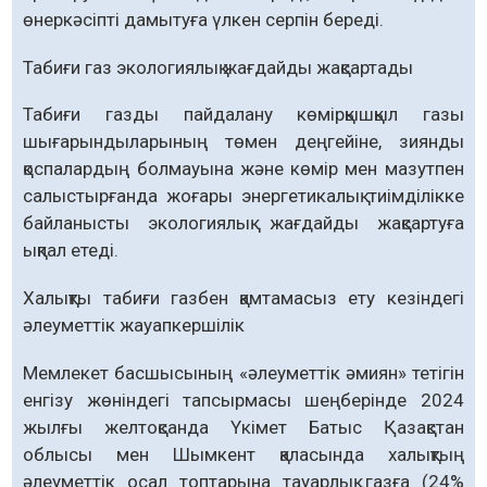
өнеркәсіпті дамытуға үлкен серпін береді.
Табиғи газ экологиялық жағдайды жақсартады
Табиғи газды пайдалану көмірқышқыл газы
шығарындыларының төмен деңгейіне, зиянды
қоспалардың болмауына және көмір мен мазутпен
салыстырғанда жоғары энергетикалық тиімділікке
байланысты экологиялық жағдайды жақсартуға
ықпал етеді.
Халықты табиғи газбен қамтамасыз ету кезіндегі
әлеуметтік жауапкершілік
Мемлекет басшысының «әлеуметтік әмиян» тетігін
енгізу жөніндегі тапсырмасы шеңберінде 2024
жылғы желтоқсанда Үкімет Батыс Қазақстан
облысы мен Шымкент қаласында халықтың
әлеуметтік осал топтарына тауарлық газға (24%