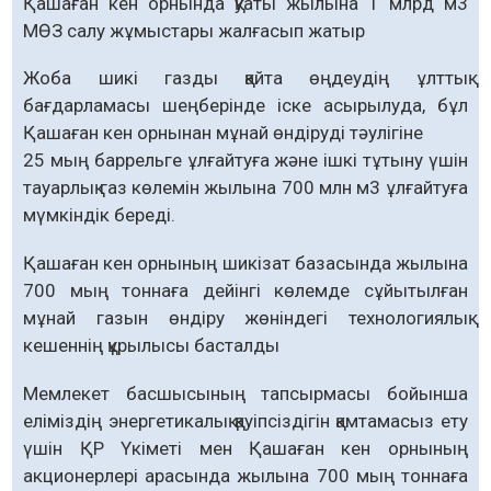
Қашаған кен орнында қуаты жылына 1 млрд м3
МӨЗ салу жұмыстары жалғасып жатыр
Жоба шикі газды қайта өңдеудің ұлттық
бағдарламасы шеңберінде іске асырылуда, бұл
Қашаған кен орнынан мұнай өндіруді тәулігіне
25 мың баррельге ұлғайтуға және ішкі тұтыну үшін
тауарлық газ көлемін жылына 700 млн м3 ұлғайтуға
мүмкіндік береді.
Қашаған кен орнының шикізат базасында жылына
700 мың тоннаға дейінгі көлемде сұйытылған
мұнай газын өндіру жөніндегі технологиялық
кешеннің құрылысы басталды
Мемлекет басшысының тапсырмасы бойынша
еліміздің энергетикалық қауіпсіздігін қамтамасыз ету
үшін ҚР Үкіметі мен Қашаған кен орнының
акционерлері арасында жылына 700 мың тоннаға