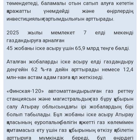
төмендетеді, баламалы отын сатып алуға кететін
қаражатты үнемдейді және өңірлердің
инвестициялық тартымдылығын арттырады.
2025 жылы мемлекет 7 елді мекенді
газдандыруға арналған
45 жобаны іске асыру үшін 65,9 млрд теңге бөлді.
Аталған жобаларды іске асыру елді газдандыру
деңгейін 62 %-ға дейін арттырады немесе 12,4
млн-нан астам адам газға қол жеткізеді.
«Финская-120» автоматтандырылған газ реттеу
станциясын және магистральдық газ бұру құбырын
салу Атырау облысындағы ірі жобалардың бірі
болып табылады. Бұл жобаны іске асыру Атырау
қаласының еуропалық бөлігін қажетті газ көлемімен
қамтамасыз ету үшін газ құбырының өткізу қабілетін
арттыруға мүмкіндік береді, бұл өңірдегі