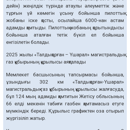
дейін) жеңілдік түрінде атаулы әлеуметтік және
тұрғын үй көмегін ұсыну бойынша пилоттық
жобаны іске қосты, осылайша 6000-нан астам
адамды қамтыды. Пилоттық жобаның қорытындысы
бойынша аталған тетік бүкіл ел бойынша
енгізілетін болады.
2025 жылы «Талдықорған – Үшарал» магистральдық
газ құбырының құрылысы аяқталады
Мемлекет басшысының тапсырмасы бойынша,
ұзындығы 302 км «Талдықорған-Үшарал»
магистральдық газ құбырының құрылысы жалғасуда,
бұл 124 мың адамды қамтитын Жетісу облысының
66 елді мекенін табиғи газбен қамтамасыз етуге
мүмкіндік береді. Құрылыс графиктен оза отырып
жүргізіліп жатыр.