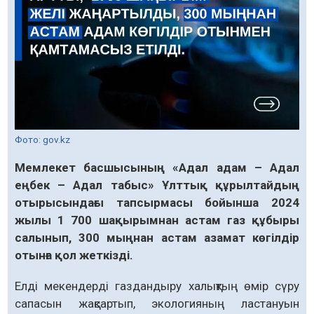
Фото: gov.kz
Мемлекет басшысының «Адал адам – Адал
еңбек – Адал табыс» Ұлттық құрылтайдың
отырысындағы тапсырмасы бойынша 2024
жылы 1 700 шақырымнан астам газ құбыры
салынып, 300 мыңнан астам азамат көгілдір
отынға қол жеткізді.
Елді мекендерді газдандыру халықтың өмір сүру
сапасын жақсартып, экологияның ластануын