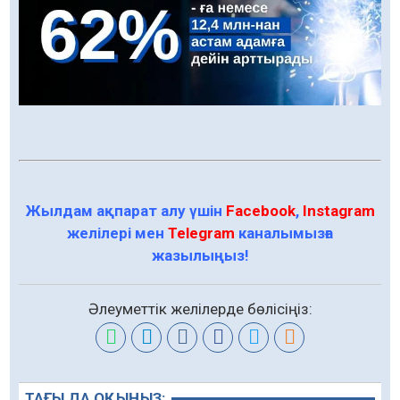
Жылдам ақпарат алу үшін
Facebook
,
Instagram
желілері мен
Telegram
каналымызға
жазылыңыз!
Әлеуметтік желілерде бөлісіңіз:
ТАҒЫ ДА ОҚЫҢЫЗ: