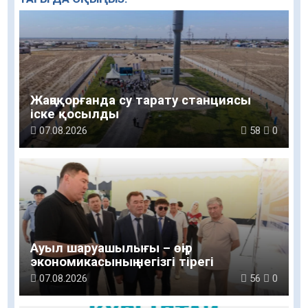
Жаңақорғанда су тарату станциясы
іске қосылды
07.08.2026
58
0
Ауыл шаруашылығы – өңір
экономикасының негізгі тірегі
07.08.2026
56
0