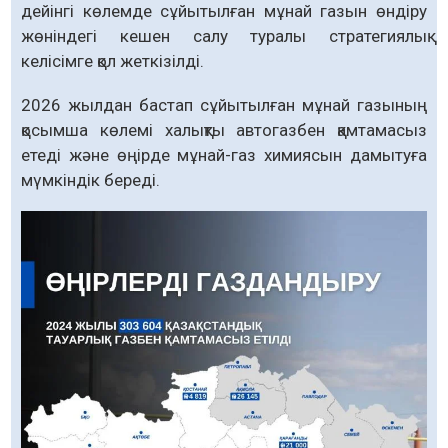
дейінгі көлемде сұйытылған мұнай газын өндіру
жөніндегі кешен салу туралы стратегиялық
келісімге қол жеткізілді.
2026 жылдан бастап сұйытылған мұнай газының
қосымша көлемі халықты автогазбен қамтамасыз
етеді және өңірде мұнай-газ химиясын дамытуға
мүмкіндік береді.