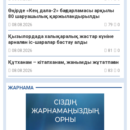
Өңірде «Кең дала-2» бағдарламасы арқылы
80 шаруашылық қаржыландырылды
08.08.2026
79
0
Қызылордада халықаралық жастар күніне
арналған іс-шаралар бастау алды
08.08.2026
81
0
Құтханам – кітапханам, жанымды жұтатпаған
08.08.2026
83
0
Құрылыс қарқыны – қала дамуының айғағы
ЖАРНАМА
08.08.2026
83
0
Зәулім ғимараттарда туған жерді түлеткен
азаматтардың қолтаңбасы бар
08.08.2026
199
0
Еңбегі ерлікпен тең мамандық