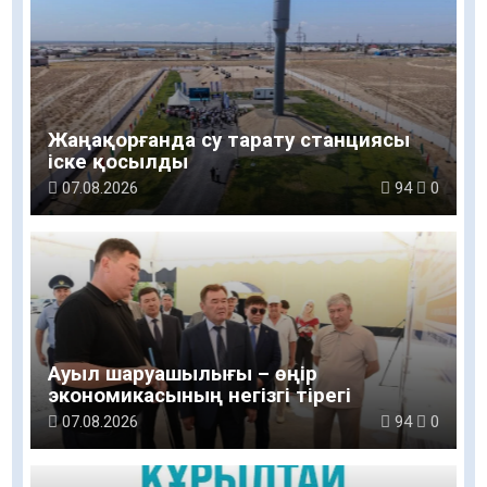
Жаңақорғанда су тарату станциясы
іске қосылды
07.08.2026
94
0
Ауыл шаруашылығы – өңір
экономикасының негізгі тірегі
07.08.2026
94
0