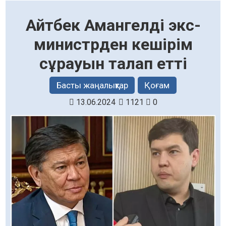
Айтбек Амангелді экс-
министрден кешірім
сұрауын талап етті
Басты жаңалықтар
Қоғам
13.06.2024
1121
0