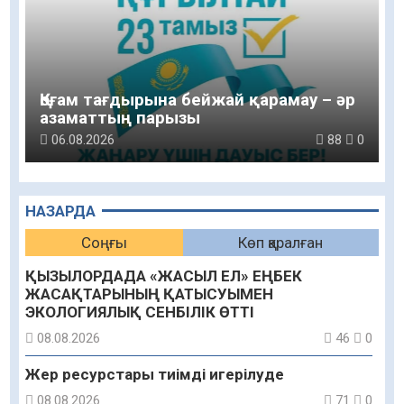
Қоғам тағдырына бейжай қарамау – әр
азаматтың парызы
06.08.2026
88
0
НАЗАРДА
Соңғы
Көп қаралған
ҚЫЗЫЛОРДАДА «ЖАСЫЛ ЕЛ» ЕҢБЕК
ЖАСАҚТАРЫНЫҢ ҚАТЫСУЫМЕН
ЭКОЛОГИЯЛЫҚ СЕНБІЛІК ӨТТІ
08.08.2026
46
0
Жер ресурстары тиімді игерілуде
08.08.2026
71
0