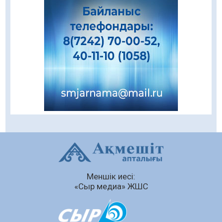
08.08.2026
80
0
Даналықтың шырағданы, ой-сананың
шамшырағы
08.08.2026
53
0
Кенеге қарсы залалсыздандыру жұмыстары
жүргізілуде
07.08.2026
70
0
Балалардың жазғы демалысындағы
қауіпсіздік – тұрақты бақылауда
07.08.2026
89
0
Сыбайлас жемқорлық
Меншік иесі:
07.08.2026
60
0
«Сыр медиа» ЖШС
Аумақтан тыс соттылық – сот төрелігінің
ашықтығы мен қолжетімділігін арттыру
құралы