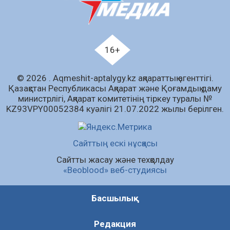
07.08.2026
63
0
Білім гранты иегерлерінің тізімі шықты
07.08.2026
81
0
16+
«Дауыс беру учаскесін қалай табуға болады?»￼
© 2026 . Аqmeshit-aptalygy.kz ақпараттық агенттігі.
07.08.2026
66
0
Қазақстан Республикасы Ақпарат және Қоғамдық даму
министрлігі, Ақпарат комитетінің тіркеу туралы №
Барлық жаңалық
KZ93VPY00052384 куәлігі 21.07.2022 жылы берілген.
Сайттың ескі нұсқасы
Сайтты жасау және техқолдау
«Beoblood» веб-студиясы
Басшылық
Редакция