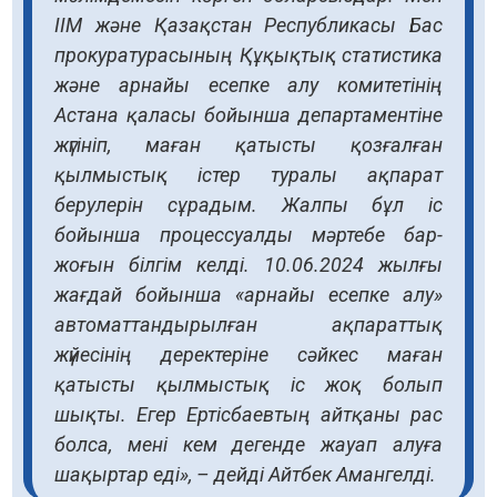
ІІМ және Қазақстан Республикасы Бас
прокуратурасының Құқықтық статистика
және арнайы есепке алу комитетінің
Астана қаласы бойынша департаментіне
жүгініп, маған қатысты қозғалған
қылмыстық істер туралы ақпарат
берулерін сұрадым. Жалпы бұл іс
бойынша процессуалды мәртебе бар-
жоғын білгім келді. 10.06.2024 жылғы
жағдай бойынша «арнайы есепке алу»
автоматтандырылған ақпараттық
жүйесінің деректеріне сәйкес маған
қатысты қылмыстық іс жоқ болып
шықты. Егер Ертісбаевтың айтқаны рас
болса, мені кем дегенде жауап алуға
шақыртар еді», – дейді Айтбек Амангелді.