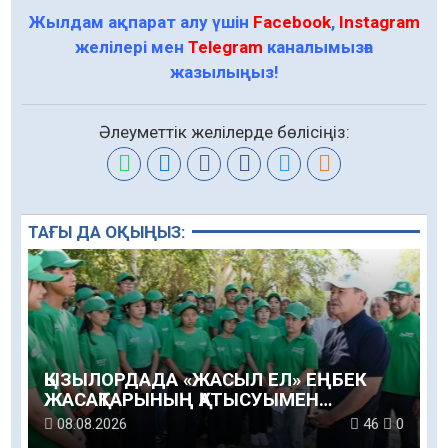
Жылдам ақпарат алу үшін
Facebook
,
Instagram
желілері мен
Telegram
каналымызға
жазылыңыз!
Әлеуметтік желілерде бөлісіңіз:
ТАҒЫ ДА ОҚЫҢЫЗ:
ҚЫЗЫЛОРДАДА «ЖАСЫЛ ЕЛ» ЕҢБЕК
ЖАСАҚТАРЫНЫҢ ҚАТЫСУЫМЕН
ЭКОЛОГИЯЛЫҚ СЕНБІЛІК ӨТТІ
08.08.2026
46
0