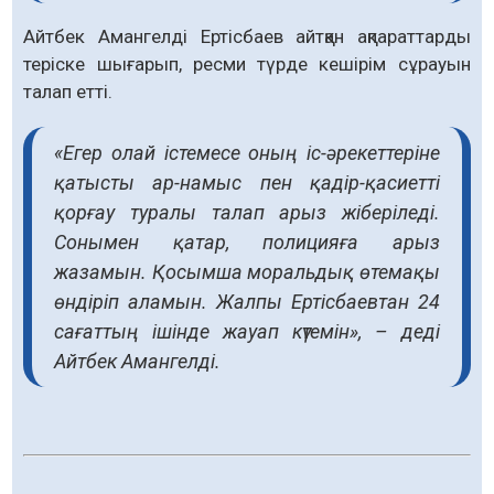
Айтбек Амангелді Ертісбаев айтқан ақпараттарды
теріске шығарып, ресми түрде кешірім сұрауын
талап етті.
«Егер олай істемесе оның іс-әрекеттеріне
қатысты ар-намыс пен қадір-қасиетті
қорғау туралы талап арыз жіберіледі.
Сонымен қатар, полицияға арыз
жазамын. Қосымша моральдық өтемақы
өндіріп аламын. Жалпы Ертісбаевтан 24
сағаттың ішінде жауап күтемін», – деді
Айтбек Амангелді.