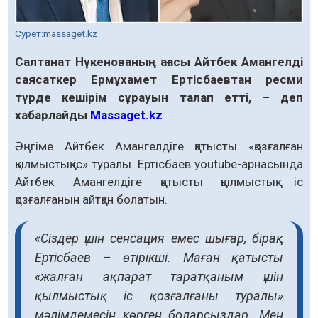
Сурет:massaget.kz
Салтанат Нүкенованың ағасы Айтбек Амангелді
саясаткер Ермұхамет Ертісбаевтан ресми
түрде кешірім сұрауын талап етті, – деп
хабарлайды
Massaget.kz
.
Әңгіме Айтбек Амангелдіге қатысты «қозғалған
қылмыстық іс» туралы. Ертісбаев youtube-арнасында
Айтбек Амангелдіге қатысты қылмыстық іс
қозғалғанын айтқан болатын.
«Сіздер үшін сенсация емес шығар, бірақ
Ертісбаев – өтірікші. Маған қатысты
«жалған ақпарат таратқаным үшін
қылмыстық іс қозғалғаны туралы»
мәлімдемесін көрген боларсыздар. Мен