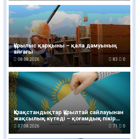
Құрылыс қарқыны – қала дамуының
айғағы
08.08.2026
83
0
Қазақстандықтар Құрылтай сайлауынан
жақсылық күтеді – қоғамдық пікір
зерттеуі
07.08.2026
71
0