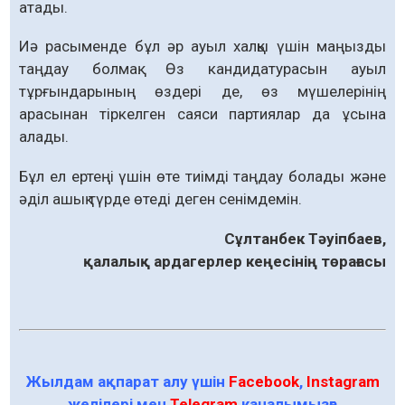
атады.
Иә расыменде бұл әр ауыл халқы үшін маңызды
таңдау болмақ. Өз кандидатурасын ауыл
тұрғындарының өздері де, өз мүшелерінің
арасынан тіркелген саяси партиялар да ұсына
алады.
Бұл ел ертеңі үшін өте тиімді таңдау болады және
әділ ашық түрде өтеді деген сенімдемін.
Сұлтанбек Тәуіпбаев,
қалалық ардагерлер кеңесінің төрағасы
Жылдам ақпарат алу үшін
Facebook
,
Instagram
желілері мен
Telegram
каналымызға