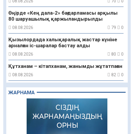
08.08.2026
70
0
Өңірде «Кең дала-2» бағдарламасы арқылы
80 шаруашылық қаржыландырылды
08.08.2026
79
0
Қызылордада халықаралық жастар күніне
арналған іс-шаралар бастау алды
08.08.2026
80
0
Құтханам – кітапханам, жанымды жұтатпаған
08.08.2026
82
0
Құрылыс қарқыны – қала дамуының айғағы
ЖАРНАМА
08.08.2026
81
0
Зәулім ғимараттарда туған жерді түлеткен
азаматтардың қолтаңбасы бар
08.08.2026
196
0
Еңбегі ерлікпен тең мамандық