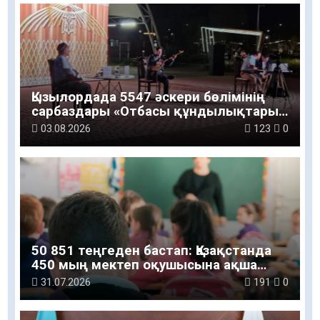
Қызылордада 5547 әскери бөлімінің
сарбаздары «Отбасы құндылықтары
– ұлт болашағы» атты рухани-мәдени
03.08.2026
123
0
шараға қатысты
50 851 теңгеден бастап: Қазақстанда
450 мың мектеп оқушысына ақша
беріледі
31.07.2026
191
0