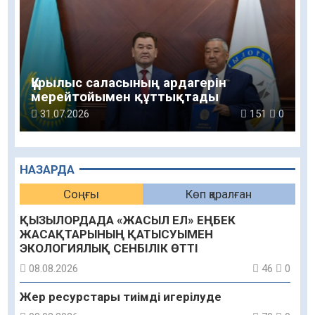
Құрылыс саласының ардагерін
мерейтойымен құттықтады
31.07.2026
151
0
НАЗАРДА
Соңғы
Көп қаралған
ҚЫЗЫЛОРДАДА «ЖАСЫЛ ЕЛ» ЕҢБЕК
ЖАСАҚТАРЫНЫҢ ҚАТЫСУЫМЕН
ЭКОЛОГИЯЛЫҚ СЕНБІЛІК ӨТТІ
08.08.2026
46
0
Жер ресурстары тиімді игерілуде