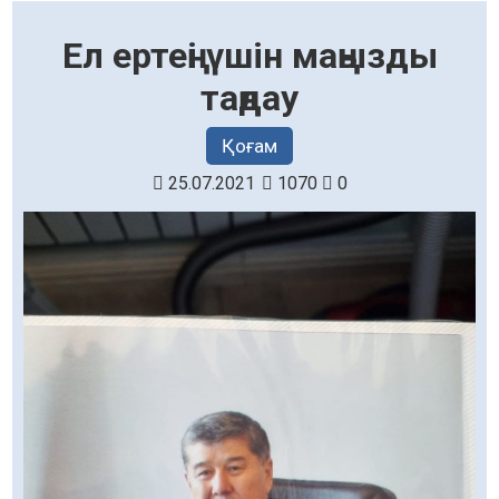
Ел ертеңі үшін маңызды
таңдау
Қоғам
25.07.2021
1070
0