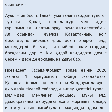
есептеймін.
Ауыл – ел бесігі. Талай тума таланттардың түлеген
тұғыры. Қазақы салт-дәстүр мен әдет-
ғұрыпымыздың алтын арқауы ауыл деп есептеймін.
Ал осындай Тәуелсіз Қазақстанның өсіп
өркендеуіне айрықша үлес қосып отырған елді
мекендерді білімді, тәжірибелі азаматтардың
басқарғаны дұрыс. Кім қандай кандидатқа дауыс
беремін десе де әркімнің өз құқығы бар.
Президент Қасым-Жомарт Тоқаев өзінің 2020
жылғы 1 қыркүйектегі «Жаңа жағдайдағы
Қазақстан: іс-қимыл кезеңі» атты Жолдауында ауыл
әкімдерін тікелей сайлауды енгізу қажеттігі туралы
мәлімдеді. Мемлекет басшысы мұны елді
демократияландырудағы және жергілікті басқару
институттарын нығайтудағы маңызды қадам деп