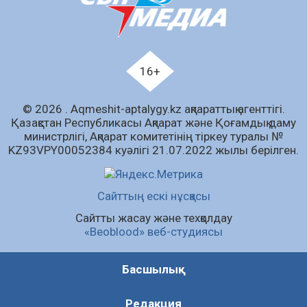
07.08.2026
62
0
Білім гранты иегерлерінің тізімі шықты
07.08.2026
81
0
16+
«Дауыс беру учаскесін қалай табуға болады?»￼
© 2026 . Аqmeshit-aptalygy.kz ақпараттық агенттігі.
07.08.2026
65
0
Қазақстан Республикасы Ақпарат және Қоғамдық даму
министрлігі, Ақпарат комитетінің тіркеу туралы №
Барлық жаңалық
KZ93VPY00052384 куәлігі 21.07.2022 жылы берілген.
Сайттың ескі нұсқасы
Сайтты жасау және техқолдау
«Beoblood» веб-студиясы
Басшылық
Редакция