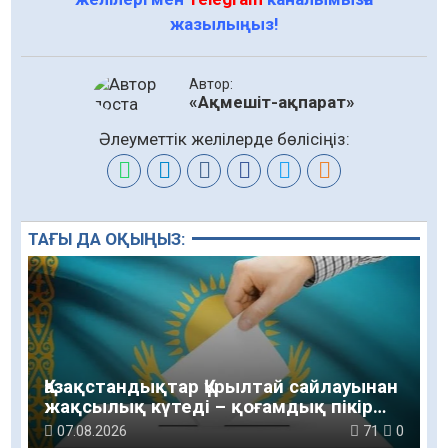
жазылыңыз!
Автор:
«Ақмешіт-ақпарат»
Әлеуметтік желілерде бөлісіңіз:
ТАҒЫ ДА ОҚЫҢЫЗ:
Қазақстандықтар Құрылтай сайлауынан
жақсылық күтеді – қоғамдық пікір
зерттеуі
07.08.2026
71
0