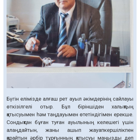
Бүгін елімізде алғаш рет ауыл әкімдерінің сайлауы
өткізілгелі отыр. Бұл біріншіден халықтың
қатысуымен һәм таңдауымен өтетіндігімен ерекше.
Сондықтан бұған туған ауылының келешегі үшін
алаңдайтын, жаны ашып жауапкершілікпен
қарайтын әрбір тұрғынның қатысуы маңызды деп