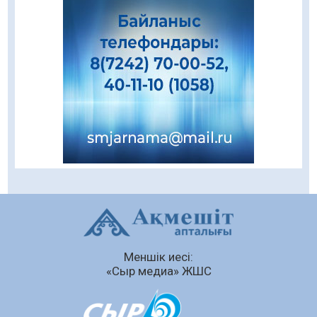
08.08.2026
80
0
Даналықтың шырағданы, ой-сананың
шамшырағы
08.08.2026
53
0
Кенеге қарсы залалсыздандыру жұмыстары
жүргізілуде
07.08.2026
69
0
Балалардың жазғы демалысындағы
қауіпсіздік – тұрақты бақылауда
07.08.2026
88
0
Сыбайлас жемқорлық
Меншік иесі:
07.08.2026
60
0
«Сыр медиа» ЖШС
Аумақтан тыс соттылық – сот төрелігінің
ашықтығы мен қолжетімділігін арттыру
құралы