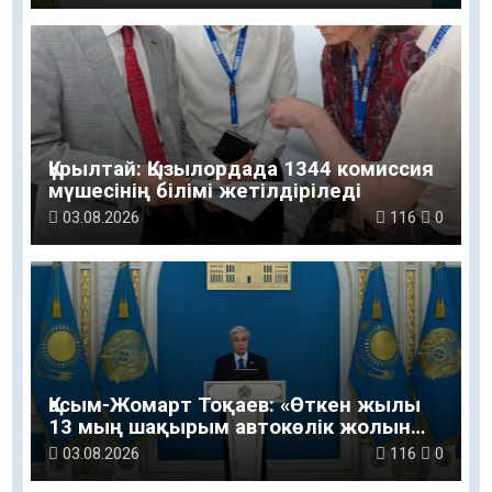
Құрылтай: Қызылордада 1344 комиссия
мүшесінің білімі жетілдіріледі
03.08.2026
116
0
Қасым-Жомарт Тоқаев: «Өткен жылы
13 мың шақырым автокөлік жолын
салу және жөндеу жұмысы
03.08.2026
116
0
жүргізілді»