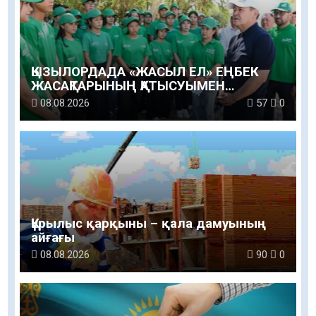
ҚЫЗЫЛОРДАДА «ЖАСЫЛ ЕЛ» ЕҢБЕК
ЖАСАҚТАРЫНЫҢ ҚАТЫСУЫМЕН
ЭКОЛОГИЯЛЫҚ СЕНБІЛІК ӨТТІ
08.08.2026
57
0
Құрылыс қарқыны – қала дамуының
айғағы
08.08.2026
90
0