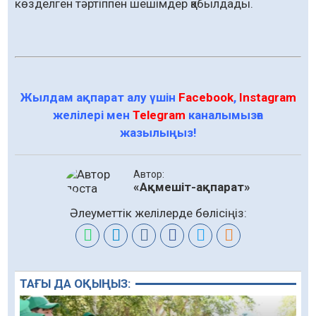
көзделген тәртіппен шешімдер қабылдады.
Жылдам ақпарат алу үшін
Facebook
,
Instagram
желілері мен
Telegram
каналымызға
жазылыңыз!
Автор:
«Ақмешіт-ақпарат»
Әлеуметтік желілерде бөлісіңіз:
ТАҒЫ ДА ОҚЫҢЫЗ: