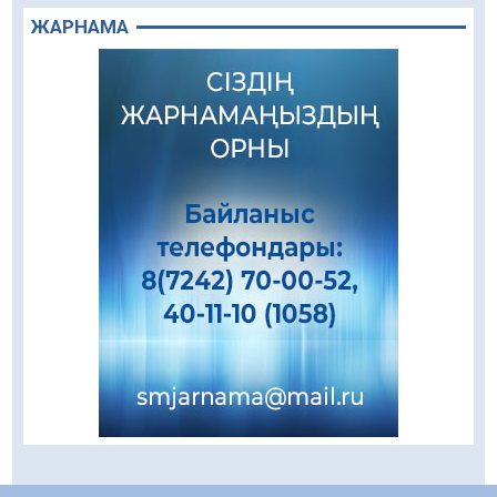
Құрылыс қарқыны – қала дамуының айғағы
ЖАРНАМА
08.08.2026
90
0
Зәулім ғимараттарда туған жерді түлеткен
азаматтардың қолтаңбасы бар
08.08.2026
263
0
Еңбегі ерлікпен тең мамандық
08.08.2026
89
0
Даналықтың шырағданы, ой-сананың
шамшырағы
08.08.2026
63
0
Кенеге қарсы залалсыздандыру жұмыстары
жүргізілуде
07.08.2026
80
0
Балалардың жазғы демалысындағы
қауіпсіздік – тұрақты бақылауда