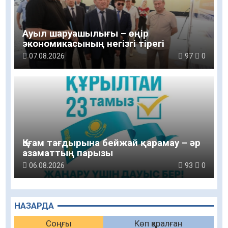
Ауыл шаруашылығы – өңір
экономикасының негізгі тірегі
07.08.2026
97
0
Қоғам тағдырына бейжай қарамау – әр
азаматтың парызы
06.08.2026
93
0
НАЗАРДА
Соңғы
Көп қаралған