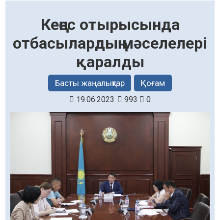
Кеңес отырысында
отбасылардың мәселелері
қаралды
Басты жаңалықтар
Қоғам
19.06.2023
993
0