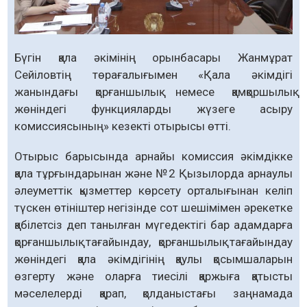
Бүгін қала әкімінің орынбасары Жанмұрат
Сейіловтің төрағалығымен «Қала әкімдігі
жанындағы қорғаншылық немесе қамқоршылық
жөніндегі функцияларды жүзеге асыру
комиссиясының» кезекті отырысы өтті.
Отырыс барысында арнайы комиссия әкімдікке
қала тұрғындарынан және №2 Қызылорда арнаулы
әлеуметтік қызметтер көрсету орталығынан келіп
түскен өтініштер негізінде сот шешімімен әрекетке
қабілетсіз деп танылған мүгедектігі бар адамдарға
қорғаншылық тағайындау, қорғаншылық тағайындау
жөніндегі қала әкімдігінің қаулы қосымшаларын
өзгерту және оларға тиесілі қаржыға қатысты
мәселелерді қарап, қолданыстағы заңнамада