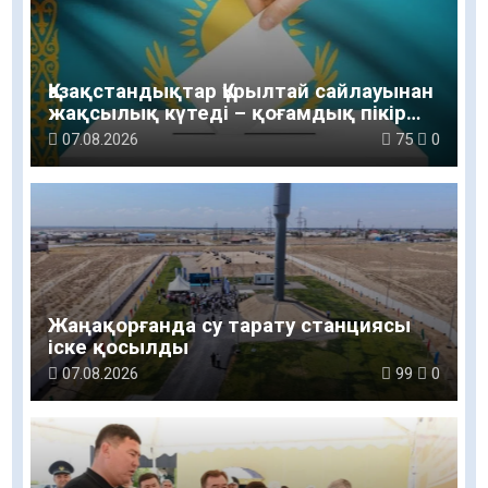
Қазақстандықтар Құрылтай сайлауынан
жақсылық күтеді – қоғамдық пікір
зерттеуі
07.08.2026
75
0
Жаңақорғанда су тарату станциясы
іске қосылды
07.08.2026
99
0