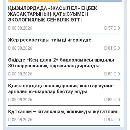
ҚЫЗЫЛОРДАДА «ЖАСЫЛ ЕЛ» ЕҢБЕК
ЖАСАҚТАРЫНЫҢ ҚАТЫСУЫМЕН
ЭКОЛОГИЯЛЫҚ СЕНБІЛІК ӨТТІ
08.08.2026
57
0
Жер ресурстары тиімді игерілуде
08.08.2026
81
0
Өңірде «Кең дала-2» бағдарламасы арқылы
80 шаруашылық қаржыландырылды
08.08.2026
89
0
Қызылордада халықаралық жастар күніне
арналған іс-шаралар бастау алды
08.08.2026
88
0
Құтханам – кітапханам, жанымды жұтатпаған
08.08.2026
94
0