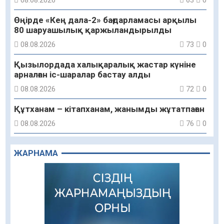
08.08.2026
63
0
Өңірде «Кең дала-2» бағдарламасы арқылы
80 шаруашылық қаржыландырылды
08.08.2026
73
0
Қызылордада халықаралық жастар күніне
арналған іс-шаралар бастау алды
08.08.2026
72
0
Құтханам – кітапханам, жанымды жұтатпаған
08.08.2026
76
0
Құрылыс қарқыны – қала дамуының айғағы
ЖАРНАМА
08.08.2026
73
0
Зәулім ғимараттарда туған жерді түлеткен
азаматтардың қолтаңбасы бар
08.08.2026
96
0
Еңбегі ерлікпен тең мамандық