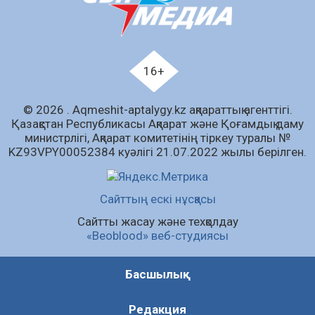
07.08.2026
58
0
Білім гранты иегерлерінің тізімі шықты
07.08.2026
72
0
16+
«Дауыс беру учаскесін қалай табуға болады?»￼
© 2026 . Аqmeshit-aptalygy.kz ақпараттық агенттігі.
07.08.2026
60
0
Қазақстан Республикасы Ақпарат және Қоғамдық даму
министрлігі, Ақпарат комитетінің тіркеу туралы №
Барлық жаңалық
KZ93VPY00052384 куәлігі 21.07.2022 жылы берілген.
Сайттың ескі нұсқасы
Сайтты жасау және техқолдау
«Beoblood» веб-студиясы
Басшылық
Редакция