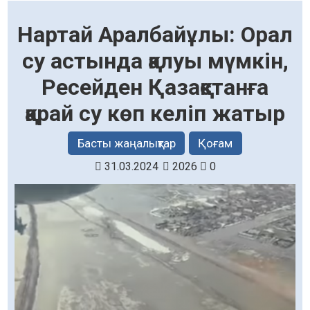
Нартай Аралбайұлы: Орал
су астында қалуы мүмкін,
Ресейден Қазақстанға
қарай су көп келіп жатыр
Басты жаңалықтар
Қоғам
31.03.2024
2026
0