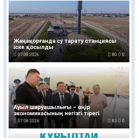
Жаңақорғанда су тарату станциясы
іске қосылды
07.08.2026
80
0
Ауыл шаруашылығы – өңір
экономикасының негізгі тірегі
07.08.2026
83
0