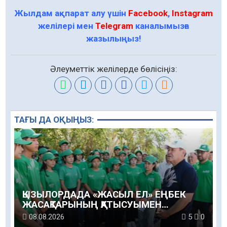
Жылдам ақпарат алу үшін
Facebook
,
Instagram
желілері мен
Telegram
каналымызға
жазылыңыз!
Әлеуметтік желілерде бөлісіңіз:
ТАҒЫ ДА ОҚЫҢЫЗ:
ҚЫЗЫЛОРДАДА «ЖАСЫЛ ЕЛ» ЕҢБЕК
ЖАСАҚТАРЫНЫҢ ҚАТЫСУЫМЕН
ЭКОЛОГИЯЛЫҚ СЕНБІЛІК ӨТТІ
08.08.2026
5
0