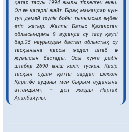
қатар тасуы 1994 жылы тіркелген екен.
Ол өте қатерлі жайт. Бірақ мамандар күн-
түн демей тәулік бойы тынымсыз еңбек
етіп жатыр. Жалпы Батыс Қазақстан
облысындағы 9 ауданда су тасу қаупі
бар.25 наурыздан бастап облыстық су
тасқынына қарсы жедел штаб өз
жұмысын бастады. Осы күнге дейін
штабқа 2690 өтініш келіп түскен. Қазір
тасқын судан қатты зардап шеккен
Қаратөбе ауданы мен Сырым ауданына
аттандым», – деп жазды Нартай
Аралбайұлы.