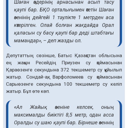
Шаған өздерінің арнасынан асып тасу
қаупі бар. БҚО орталығымен өтетін Шаған
өзенінің дейгейі 1 тәулікте 1 метрден аса
көтерілген. Олай болған жағдайда Орал
қаласын су басу қаупі бар деді штабтағы
мамандар», – деп жазды ол.
Депутаттың сөзінше, Батыс Қазақстан облысына
ең жақын Ресейдің Приузен су қоймасынан
Қараөзенге секундына 372 текшеметр су құйылып
жатыр. Сондай-ақ, Варфоломеев су қоймасынан
Сарыөзенге секундына 100 текшеметр су келіп
жатыр. Бұл өте көп.
«Ал Жайық өзеніне келсек, оның
максималды биіктігі 8,5 метр, одан асса
Оралды су шаю қаупі бар. Бірнеше өзеннің