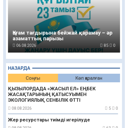
Қоғам тағдырына бейжай қарамау – әр
азаматтың парызы
06.08.2026
85
0
НАЗАРДА
Соңғы
Көп қаралған
ҚЫЗЫЛОРДАДА «ЖАСЫЛ ЕЛ» ЕҢБЕК
ЖАСАҚТАРЫНЫҢ ҚАТЫСУЫМЕН
ЭКОЛОГИЯЛЫҚ СЕНБІЛІК ӨТТІ
08.08.2026
5
0
Жер ресурстары тиімді игерілуде