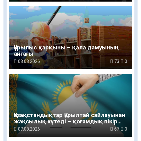
Құрылыс қарқыны – қала дамуының
айғағы
08.08.2026
73
0
Қазақстандықтар Құрылтай сайлауынан
жақсылық күтеді – қоғамдық пікір
зерттеуі
07.08.2026
67
0