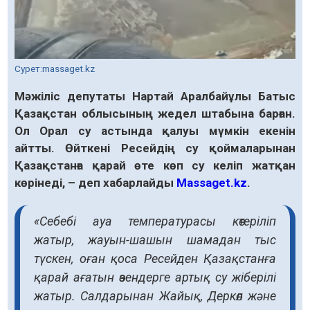
Сурет:massaget.kz
Мәжіліс депутаты Нартай Аралбайұлы Батыс
Қазақстан облысының жедел штабына барған.
Ол Орал су астында қалуы мүмкін екенін
айтты. Өйткені Ресейдің су қоймаларынан
Қазақстанға қарай өте көп су келіп жатқан
көрінеді, – деп хабарлайды
Massaget.kz
.
«Себебі ауа температурасы көтеріліп
жатыр, жауын-шашын шамадан тыс
түскен, оған қоса Ресейден Қазақстанға
қарай ағатын өзендерге артық су жіберілі
жатыр. Салдарынан Жайық, Деркөл және