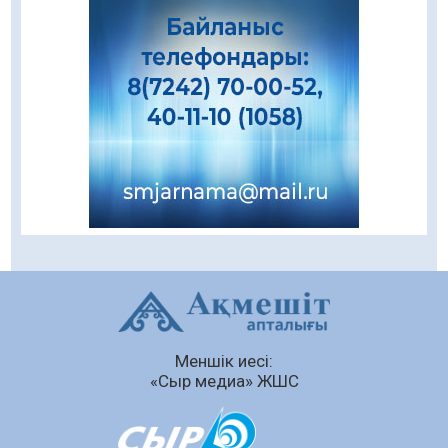
08.08.2026
65
0
Даналықтың шырағданы, ой-сананың
шамшырағы
08.08.2026
52
0
Кенеге қарсы залалсыздандыру жұмыстары
жүргізілуде
07.08.2026
65
0
Балалардың жазғы демалысындағы
қауіпсіздік – тұрақты бақылауда
07.08.2026
83
0
Сыбайлас жемқорлық
Меншік иесі:
07.08.2026
56
0
«Сыр медиа» ЖШС
Аумақтан тыс соттылық – сот төрелігінің
ашықтығы мен қолжетімділігін арттыру
құралы