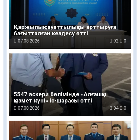
Қаржылық сауаттылықты арттыруға
бағытталған кездесу өтті
07.08.2026
92
0
5547 әскери бөлімінде «Алғашқы
қызмет күні» іс-шарасы өтті
07.08.2026
84
0