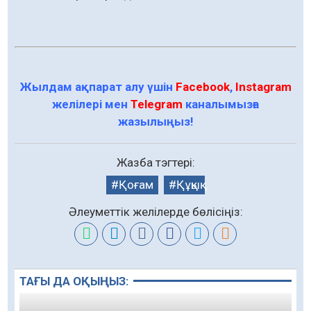
Жылдам ақпарат алу үшін
Facebook
,
Instagram
желілері мен
Telegram
каналымызға
жазылыңыз!
Жазба тэгтері:
Қоғам
Құқық
Әлеуметтік желілерде бөлісіңіз:
ТАҒЫ ДА ОҚЫҢЫЗ: