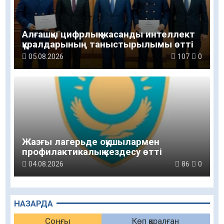
Алғашқы цифрлық жасанды интеллект
құралдарының таныстырылымы өтті
05.08.2026
107
0
Жазғы лагерьде оқушылармен
профилактикалық кездесу өтті
04.08.2026
86
0
НАЗАРДА
Соңғы
Көп қаралған