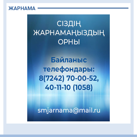
08.08.2026
92
0
ЖАРНАМА
Еңбегі ерлікпен тең мамандық
08.08.2026
65
0
Даналықтың шырағданы, ой-сананың
шамшырағы
08.08.2026
52
0
Кенеге қарсы залалсыздандыру жұмыстары
жүргізілуде
07.08.2026
65
0
Балалардың жазғы демалысындағы
қауіпсіздік – тұрақты бақылауда
07.08.2026
83
0
Сыбайлас жемқорлық
07.08.2026
56
0