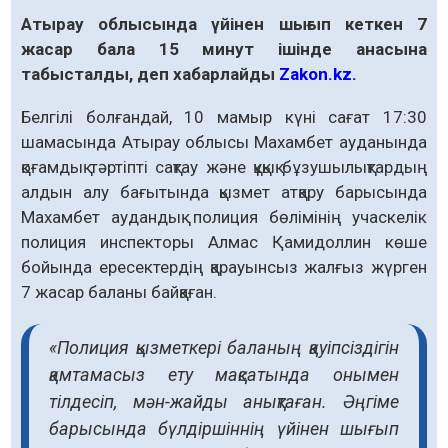
Атырау облысында үйінен шығып кеткен 7
жасар бала 15 минут ішінде анасына
табысталды, деп хабарлайды
Zakon.kz.
Белгілі болғандай, 10 мамыр күні сағат 17:30
шамасында Атырау облысы Махамбет ауданында
қоғамдық тәртіпті сақтау және құқық бұзушылықтардың
алдын алу бағытында қызмет атқару барысында
Махамбет аудандық полиция бөлімінің учаскелік
полиция инспекторы Алмас Қамидоллин көше
бойында ересектердің қарауынсыз жалғыз жүрген
7 жасар баланы байқаған.
«Полиция қызметкері баланың қауіпсіздігін
қамтамасыз ету мақсатында онымен
тілдесіп, мән-жайды анықтаған. Әңгіме
барысында бүлдіршіннің үйінен шығып