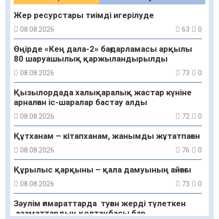
Жер ресурстары тиімді игерілуде
08.08.2026
63
0
Өңірде «Кең дала-2» бағдарламасы арқылы
80 шаруашылық қаржыландырылды
08.08.2026
73
0
Қызылордада халықаралық жастар күніне
арналған іс-шаралар бастау алды
08.08.2026
72
0
Құтханам – кітапханам, жанымды жұтатпаған
08.08.2026
76
0
Құрылыс қарқыны – қала дамуының айғағы
08.08.2026
73
0
Зәулім ғимараттарда туған жерді түлеткен
азаматтардың қолтаңбасы бар