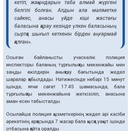
кетіп, жақындарын таба алмай жүргені
белгілі болған. Алдын ала мәліметке
сәйкес, анасы үйде кіші жастағы
баласына қарау кезінде үлкен баласының
сыртқа шығып кеткенін бірден аңғармай
қалған».
Осыған байланысты учаскелік полиция
инспекторы баланың тұрғылықты мекенжайы мен
заңды өкілдерін анықтау бағытында жедел
шаралар қабылдады. Нәтижесінде небәрі 15 минут
ішінде, яғни сағат 17:45 шамасында, бала
тұрғылықты мекенжайына жеткізіліп, анасына
аман-есен табысталды.
Осылайша полиция қызметкерінің жедел әрі кәсіби
әрекетінің арқасында 7 жасар бала қысқа уақыт ішінде
отбасына қайта оралды.