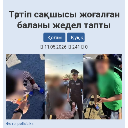
Тәртіп сақшысы жоғалған
баланы жедел тапты
Қоғам
Құқық
11.05.2026
241
0
Фото: polisia.kz