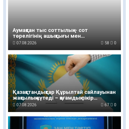
Аумақтан тыс соттылық – сот
төрелігінің ашықтығы мен
қолжетімділігін арттыру құралы
07.08.2026
58
0
Қазақстандықтар Құрылтай сайлауынан
жақсылық күтеді – қоғамдық пікір
зерттеуі
07.08.2026
67
0