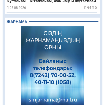
Құтханам – кітапханам, жанымды жұтатпаған
08.08.2026
94
0
Құрылыс қарқыны – қала дамуының айғағы
ЖАРНАМА
08.08.2026
91
0
Зәулім ғимараттарда туған жерді түлеткен
азаматтардың қолтаңбасы бар
08.08.2026
264
0
Еңбегі ерлікпен тең мамандық
08.08.2026
90
0
Даналықтың шырағданы, ой-сананың
шамшырағы
08.08.2026
63
0
Кенеге қарсы залалсыздандыру жұмыстары
жүргізілуде
07.08.2026
80
0