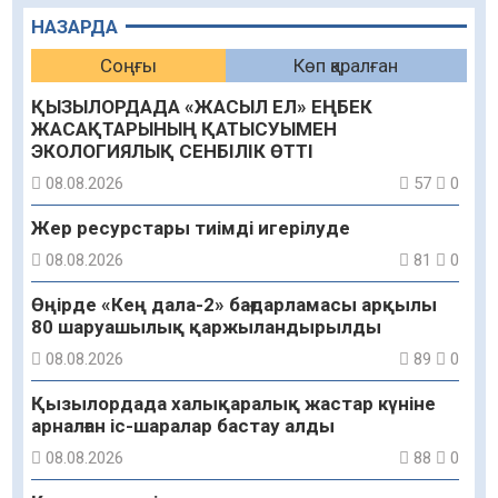
НАЗАРДА
Соңғы
Көп қаралған
ҚЫЗЫЛОРДАДА «ЖАСЫЛ ЕЛ» ЕҢБЕК
ЖАСАҚТАРЫНЫҢ ҚАТЫСУЫМЕН
ЭКОЛОГИЯЛЫҚ СЕНБІЛІК ӨТТІ
08.08.2026
57
0
Жер ресурстары тиімді игерілуде
08.08.2026
81
0
Өңірде «Кең дала-2» бағдарламасы арқылы
80 шаруашылық қаржыландырылды
08.08.2026
89
0
Қызылордада халықаралық жастар күніне
арналған іс-шаралар бастау алды
08.08.2026
88
0