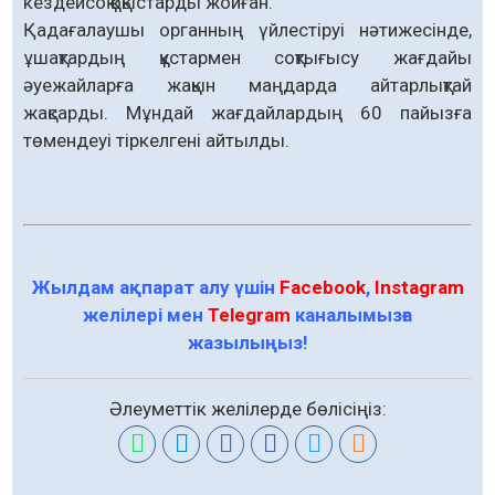
кездейсоқ қоқыстарды жойған.
Қадағалаушы органның үйлестіруі нәтижесінде,
ұшақтардың құстармен соқтығысу жағдайы
әуежайларға жақын маңдарда айтарлықтай
жақсарды. Мұндай жағдайлардың 60 пайызға
төмендеуі тіркелгені айтылды.
Жылдам ақпарат алу үшін
Facebook
,
Instagram
желілері мен
Telegram
каналымызға
жазылыңыз!
Әлеуметтік желілерде бөлісіңіз: