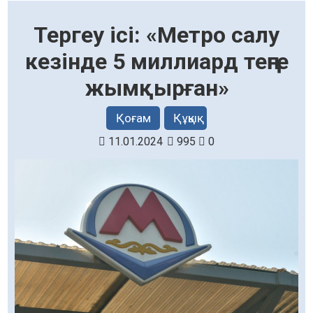
Тергеу ісі: «Метро салу
кезінде 5 миллиард теңге
жымқырған»
Қоғам
Құқық
11.01.2024
995
0