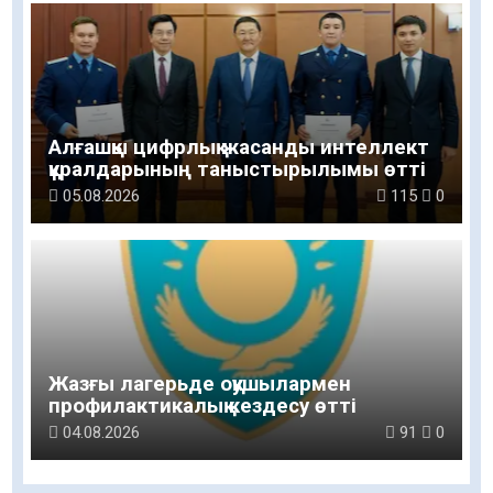
Алғашқы цифрлық жасанды интеллект
құралдарының таныстырылымы өтті
05.08.2026
115
0
Жазғы лагерьде оқушылармен
профилактикалық кездесу өтті
04.08.2026
91
0