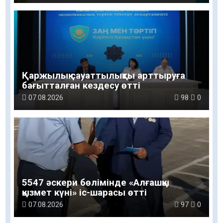
Қаржылық сауаттылықты арттыруға
бағытталған кездесу өтті
07.08.2026
98
0
5547 әскери бөлімінде «Алғашқы
қызмет күні» іс-шарасы өтті
07.08.2026
97
0