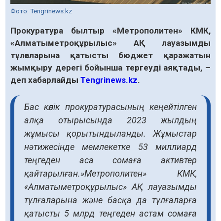
Фото: Tengrinews.kz
Прокуратура былтыр «Метрополитен» КМК,
«Алматыметроқұрылыс» АҚ лауазымды
тұлғаларына қатысты бюджет қаражатын
жымқыру дерегі бойынша тергеуді аяқтады, –
деп хабарлайды
Tengrinews.kz
.
Бас көлік прокуратурасының кеңейтілген
алқа отырысында 2023 жылдың
жұмысы қорытындыланды. Жұмыстар
нәтижесінде мемлекетке 53 миллиард
теңгеден аса сомаға активтер
қайтарылған.»Метрополитен» КМК,
«Алматыметроқұрылыс» АҚ лауазымды
тұлғаларына және басқа да тұлғаларға
қатысты 5 млрд теңгеден астам сомаға