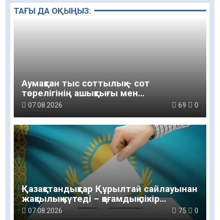
ТАҒЫ ДА ОҚЫҢЫЗ:
Аумақтан тыс соттылық – сот
төрелігінің ашықтығы мен
қолжетімділігін арттыру құралы
07.08.2026
69
0
Қазақстандықтар Құрылтай сайлауынан
жақсылық күтеді – қоғамдық пікір
зерттеуі
07.08.2026
75
0