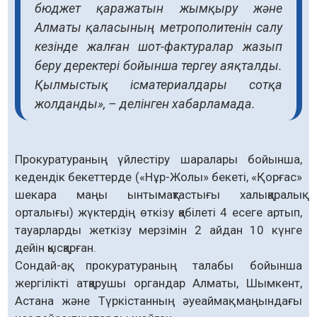
бюджет қаражатын жымқыру және
Алматы қаласының метрополитенін салу
кезінде жалған шот-фактуралар жазып
беру деректері бойынша тергеу аяқталды.
Қылмыстық ісматериалдары сотқа
жолданды», – делінген хабарламада.
Прокуратураның үйлестіру шаралары бойынша,
кедендік бекеттерде («Нұр-Жолы» бекеті, «Қорғас»
шекара маңы ынтымақтастығы халықаралық
орталығы) жүктердің өткізу қабілеті 4 есеге артып,
тауарларды жеткізу мерзімін 2 айдан 10 күнге
дейін қысқарған.
Сондай-ақ, прокуратураның талабы бойынша
жергілікті атқарушы органдар Алматы, Шымкент,
Астана және Түркістанның әуеаймақ маңындағы