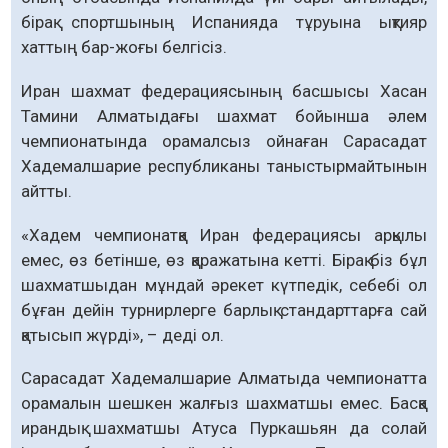
бірақ спортшының Испанияда тұруына ықтияр
хаттың бар-жоғы белгісіз.
Иран шахмат федерациясының басшысы Хасан
Тамини Алматыдағы шахмат бойынша әлем
чемпионатында орамалсыз ойнаған Сарасадат
Хадемалшарие республиканы таныстырмайтынын
айтты.
«Хадем чемпионатқа Иран федерациясы арқылы
емес, өз бетінше, өз қаражатына кетті. Бірақ біз бұл
шахматшыдан мұндай әрекет күтпедік, себебі ол
бұған дейін турнирлерге барлық стандарттарға сай
қатысып жүрді», – деді ол.
Сарасадат Хадемалшарие Алматыда чемпионатта
орамалын шешкен жалғыз шахматшы емес. Басқа
ирандық шахматшы Атуса Пуркашьян да солай