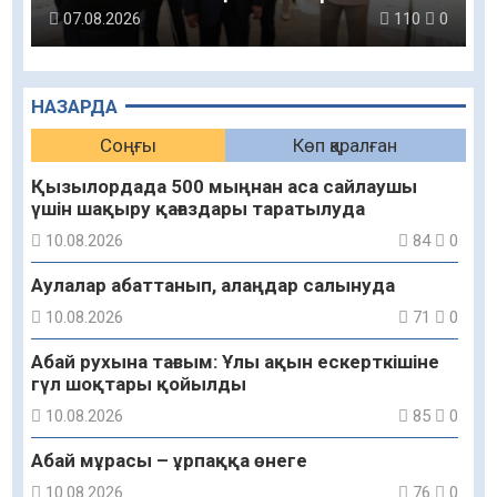
07.08.2026
110
0
НАЗАРДА
Соңғы
Көп қаралған
Қызылордада 500 мыңнан аса сайлаушы
үшін шақыру қағаздары таратылуда
10.08.2026
84
0
Аулалар абаттанып, алаңдар салынуда
10.08.2026
71
0
Абай рухына тағзым: Ұлы ақын ескерткішіне
гүл шоқтары қойылды
10.08.2026
85
0
Абай мұрасы – ұрпаққа өнеге
10.08.2026
76
0