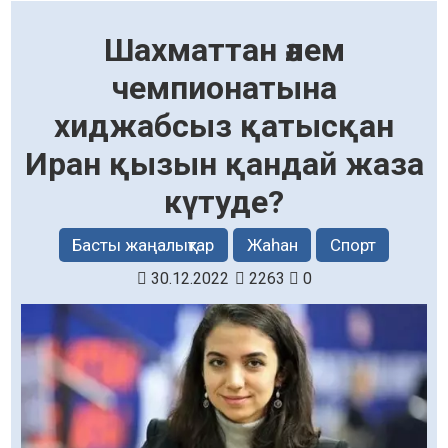
Шахматтан әлем
чемпионатына
хиджабсыз қатысқан
Иран қызын қандай жаза
күтуде?
Басты жаңалықтар
Жаһан
Спорт
30.12.2022
2263
0