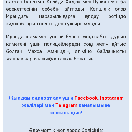
істеген болатын. Алайда Хадем мен Пуркашьян өз
әрекеттерінің себебін айтпады. Көпшілік олар
Ирандағы наразылықтарға қолдау ретінде
хиджабтарын шешті деп тұжырымдады.
Иранда шамамен үш ай бұрын «хиджабты дұрыс
кимегені үшін полицейлерден соққы жеп» қайтыс
болған Махса Аминидің өліміне байланысты
жаппай наразылық басталған болатын.
Жылдам ақпарат алу үшін
Facebook
,
Instagram
желілері мен
Telegram
каналымызға
жазылыңыз!
Әлеуметтік желілерде бөлісіңіз: