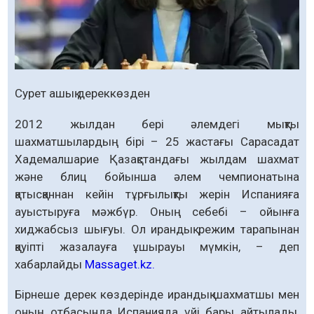
Сурет ашық дереккөзден
2012 жылдан бері әлемдегі мықты
шахматшылардың бірі – 25 жастағы Сарасадат
Хадемалшарие Қазақстандағы жылдам шахмат
және блиц бойынша әлем чемпионатына
қатысқаннан кейін тұрғылықты жерін Испанияға
ауыстыруға мәжбүр. Оның себебі – ойынға
хиджабсыз шығуы. Ол ирандық режим тарапынан
қауіпті жазалауға ұшырауы мүмкін, – деп
хабарлайды
Massaget.kz.
Бірнеше дерек көздерінде ирандық шахматшы мен
оның отбасында Испанияда үйі бары айтылады,