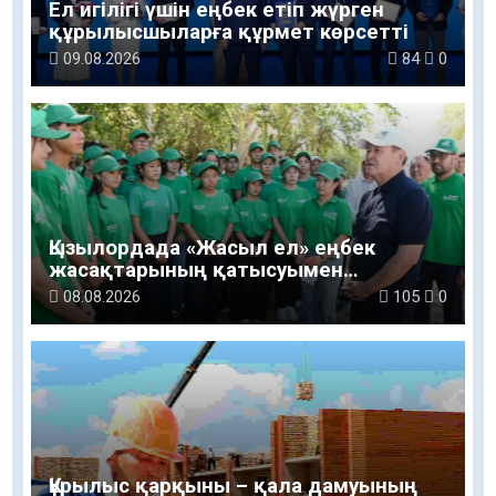
Ел игілігі үшін еңбек етіп жүрген
құрылысшыларға құрмет көрсетті
09.08.2026
84
0
Қызылордада «Жасыл ел» еңбек
жасақтарының қатысуымен
экологиялық сенбілік өтті
08.08.2026
105
0
Құрылыс қарқыны – қала дамуының