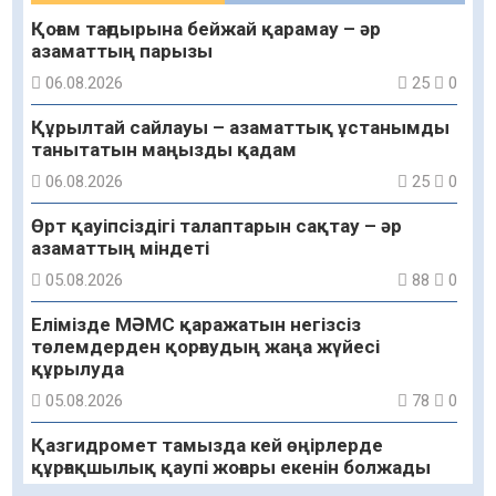
Қоғам тағдырына бейжай қарамау – әр
азаматтың парызы
06.08.2026
25
0
Құрылтай сайлауы – азаматтық ұстанымды
танытатын маңызды қадам
06.08.2026
25
0
Өрт қауіпсіздігі талаптарын сақтау – әр
азаматтың міндеті
05.08.2026
88
0
Елімізде МӘМС қаражатын негізсіз
төлемдерден қорғаудың жаңа жүйесі
құрылуда
05.08.2026
78
0
Қазгидромет тамызда кей өңірлерде
құрғақшылық қаупі жоғары екенін болжады