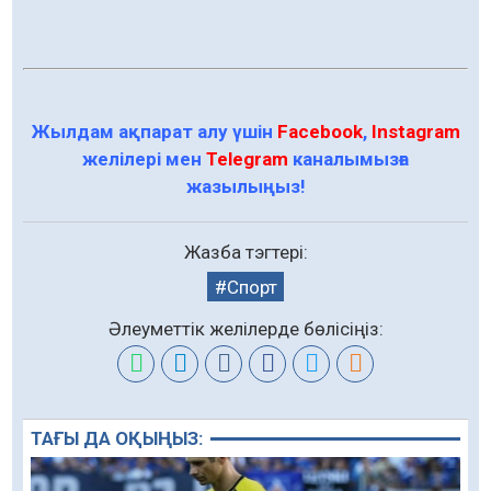
Жылдам ақпарат алу үшін
Facebook
,
Instagram
желілері мен
Telegram
каналымызға
жазылыңыз!
Жазба тэгтері:
Спорт
Әлеуметтік желілерде бөлісіңіз:
ТАҒЫ ДА ОҚЫҢЫЗ: