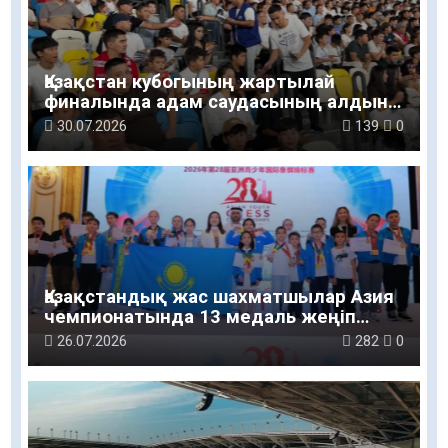
Қазақстан кубогының жартылай
финалында адам саудасының алдын
алу бойынша ақпараттық-түсіндіру
30.07.2026
139
0
жұмыстары жүргізілді
Қазақстандық жас шахматшылар Азия
чемпионатында 13 медаль жеңіп
алды
26.07.2026
282
0