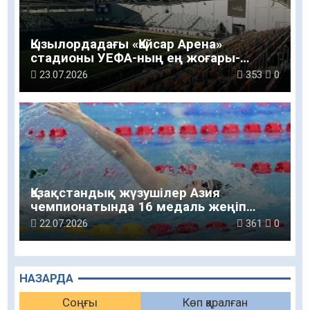
Қызылордадағы «Қайсар Арена»
стадионы УЕФА-ның ең жоғары-
төртінші санатын алды
23.07.2026
353
0
Қазақстандық жүзушілер Азия
чемпионатында 16 медаль жеңіп
алды
22.07.2026
361
0
НАЗАРДА
Соңғы
Көп қаралған