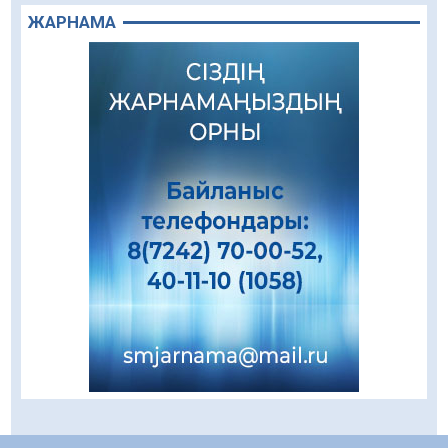
05.08.2026
73
0
ЖАРНАМА
Алғашқы цифрлық жасанды интеллект
құралдарының таныстырылымы өтті
05.08.2026
89
0
«Қайрат» Чемпиондар лигасының іріктеуінде
«Левскиге» есе жіберді
05.08.2026
74
0
«Ұлттық нақыш – заманауи панно» атты
шеберлік сағаты өтті
05.08.2026
60
0
Цифрландыру саласын дамыту аясында
салынатын жаңа орталықтың жобасы
талқыланды
05.08.2026
94
0
Құқықтық статистика және арнайы есепке
алу жөніндегі комитеттің Қызылорда