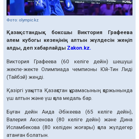
Фото: olympic.kz
Қазақстандық боксшы Виктория Графеева
әлем кубогы кезеңінің алтын жүлдесін жеңіп
алды, деп хабарлайды
Zakon.kz.
Виктория Графеева (60 келіге дейін) шешуші
жекпе-жекте Олимпиада чемпионы Юй-Тин Лиді
(Тайбэй) жеңді.
Қазіргі уақытта Қазақстан құрамасының қоржынында
үш алтын және үш қола медаль бар.
Бұған дейін Аида Әбікеева (65 келіге дейін),
Валерия Аксенова (80 келіге дейін) және Дина
Исламбекова (80 келіден жоғары) қола жүлдегер
атанған болатын.