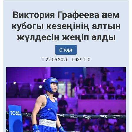
Виктория Графеева әлем
кубогы кезеңінің алтын
жүлдесін жеңіп алды
Спорт
22.06.2026
939
0