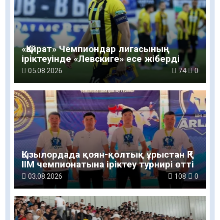
«Қайрат» Чемпиондар лигасының
іріктеуінде «Левскиге» есе жіберді
05.08.2026
74
0
Қызылордада қоян-қолтық ұрыстан ҚР
ІІМ чемпионатына іріктеу турнирі өтті
03.08.2026
108
0