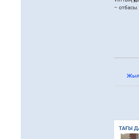
процесті ұйымдастыру»
тақырыбында семинар
– отбасы. 
04.08.2026
58
0
өткізілді
Шағымнан кейін
Kazakhstan шоколадының
құрамы тексерілді:
сараптама не көрсетті
04.08.2026
75
0
Жергілікті тауар
өндірушілерді қолдау
шаралары күшейтілуде
Жыл
04.08.2026
78
0
Руслан Рүстемұлы облыс
әкімінің кеңесшісі болып
тағайындалды
04.08.2026
160
0
Барлық жаңалық
ТАҒЫ Д