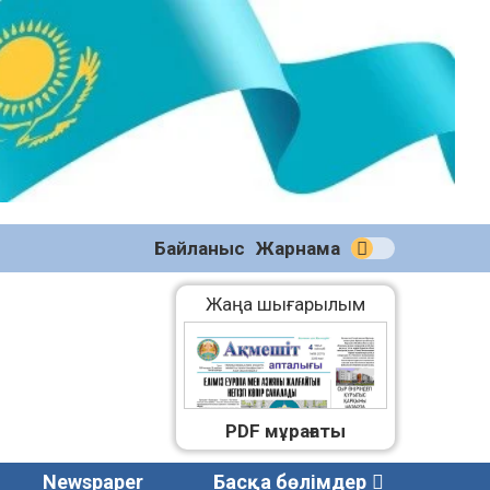
№58
(2270)
04.08.2026
Байланыс
Жарнама
Жаңа шығарылым
PDF мұрағаты
Newspaper
Басқа бөлімдер