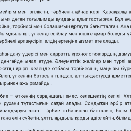
ейірім мен ізгіліктің, тәрбиенің қайнар көзі. Қазақ халқы
ым» деген тағылымды қағиданы қалыптастырған. Бұл ұғ
йын, тәрбиесі мен болашағын қорғауға бағытталған. Ана қ
айымдылықты, үлкенді сыйлау мен кішіге қамқор болуды үй
әрбиелі ұрпақ өсіріп, елдің ертеңіне қызмет ете алады.
аһандану үдерісі мен ақпараттық технологиялардың д
деңгейде ықпал етуде. Әлеуметтік желілер мен түрлі а
 жатқан қазіргі кезеңде отбасы тәрбиесінің маңызы бұр
өйлеп, үлкеннің батасын тыңдап, ұлттық дәстүрді құрметте
амырынан ажырамайды.
рбие – өткеннің сарқыншағы емес, келешектің кепілі. Ұлт
ен рухани тұтастығын сақтай алады. Сондықтан әрбір а
айналдыруы қажет. Тәрбие отбасынан басталып, білім
 ғана елін сүйетін, ұлттық құндылықтарды қадірлейтін, білімд
аты – оның тәрбиелі ұрпағында. Ал сол ұрпақтың тұлға бо