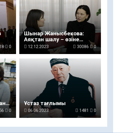
з
Шынар Жанысбекова:
ды
Аяқтан шалу – өзіне
сенімсіз адамның әрекеті
18
0
12.12.2023
30086
0
ан
Ұстаз тағлымы
56
0
06.06.2023
1481
0