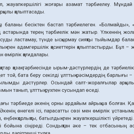
, жауапкершілігі жоғары азамат тәрбиелеу. Мұндай
арқылы қалыптасады.
лқы баланы бесіктен бастап тәрбиелеген. «Болмайды»
 астарында терең тәрбиелік мән жатыр. Үлкеннің жолы
, суды ластамау, түнде ысқырмау сияқты тыйымдар балан
қ пен адамгершілік қасиеттерін қалыптастырды. Бұл –
н өмірлік қағидалары.
атар қазақ тәрбиесінде ырым-дәстүрлердің де тәрбиелік
дет той, бата беру секілді ұлттық рәсімдердің барлығы –
ғылымды дәстүрлер. Осындай салт-жоралғылар арқылы 
мын танып, ұлттық рухпен сусындап өседі.
ғы тәрбиеде әкенің орны әрдайым айрықша болған. Қаза
 Әкенің өнегелі ісі, парасатты сөзі мен өмірлік ұстаны
, еңбекқорлықты, батылдық пен жауапкершілікті үйретеді.
ді бойына сіңіреді. Сондықтан әке – тек отбасының а
арды дәріптеуші тұлға.