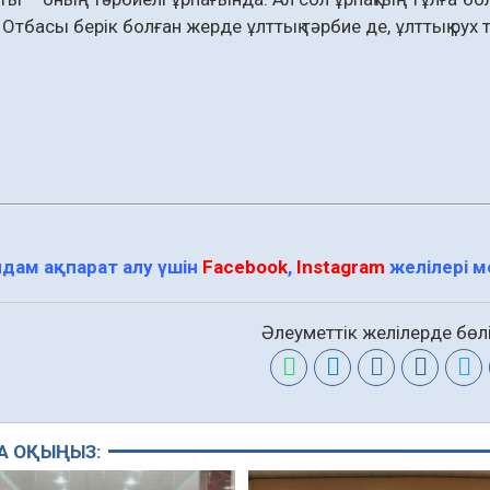
Отбасы берік болған жерде ұлттық тәрбие де, ұлттық рух т
дам ақпарат алу үшін
Facebook
,
Instagram
желілері 
Әлеуметтік желілерде бөлі
А ОҚЫҢЫЗ: