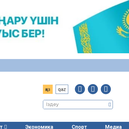
қаз
qaz
т
Экономика
Спорт
Медиа