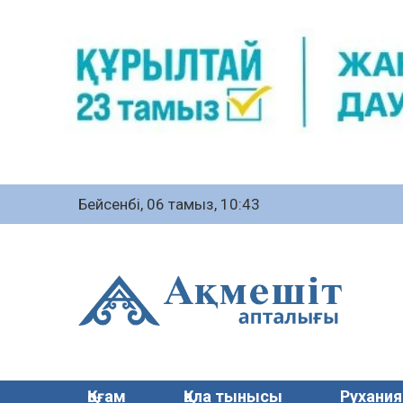
Бейсенбі, 06 тамыз, 10:43
Қоғам
Қала тынысы
Рухания