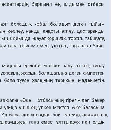
 қасиеттердің барлығы ең алдымен отбасы
, «ұят болады», «обал болады» деген тыйым
н кеспеу, нанды аяқасты етпеу, дастарқанды
ың бойында жауапкершілік, тәртіп, табиғатқа
 жай ғана тыйым емес, ұлттың ғасырлар бойы
 маңызы ерекше. Бесікке салу, ат қою, тұсау
 ұрпақтың жарқын болашағына деген ақ ниеттен
бала туған халқының тарихын, мәдениетін,
қ халқы «Әке – отбасының тірегі» деп бекер
мы ұл-қыз үшін ең үлкен мектеп. Әке баласына
 Ұл бала әкесіне қарап бой түзейді, азаматтық
сыраушысы ғана емес, ұлттық рух пен елдік