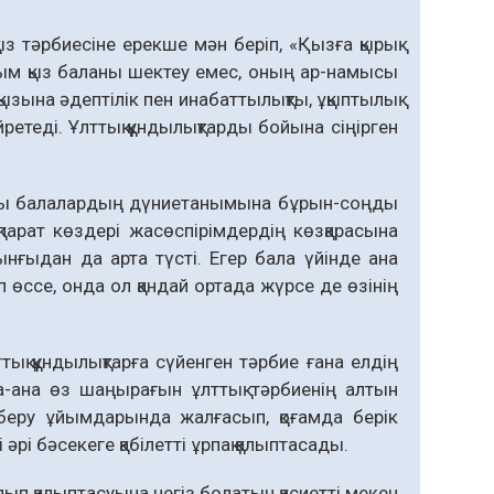
 қыз тәрбиесіне ерекше мән беріп, «Қызға қырық
ым қыз баланы шектеу емес, оның ар-намысы
ызына әдептілік пен инабаттылықты, ұқыптылық
ретеді. Ұлттық құндылықтарды бойына сіңірген
амуы балалардың дүниетанымына бұрын-соңды
қпарат көздері жасөспірімдердің көзқарасына
ынғыдан да арта түсті. Егер бала үйінде ана
п өссе, онда ол қандай ортада жүрсе де өзінің
тық құндылықтарға сүйенген тәрбие ғана елдің
та-ана өз шаңырағын ұлттық тәрбиенің алтын
 беру ұйымдарында жалғасып, қоғамда берік
і әрі бәсекеге қабілетті ұрпақ қалыптасады.
лып қалыптасуына негіз болатын қасиетті мекен