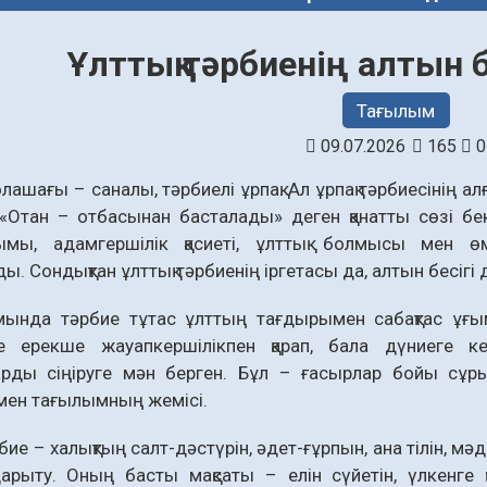
Ұлттық тәрбиенің алтын б
Тағылым
09.07.2026
165
0
лашағы – саналы, тәрбиелі ұрпақ. Ал ұрпақ тәрбиесінің а
«Отан – отбасынан басталады» деген қанатты сөзі бек
ымы, адамгершілік қасиеті, ұлттық болмысы мен 
ы. Сондықтан ұлттық тәрбиенің іргетасы да, алтын бесігі 
амында тәрбие тұтас ұлттың тағдырымен сабақтас ұғым
не ерекше жауапкершілікпен қарап, бала дүниеге 
арды сіңіруге мән берген. Бұл – ғасырлар бойы сұрып
мен тағылымның жемісі.
бие – халықтың салт-дәстүрін, әдет-ғұрпын, ана тілін, м
рыту. Оның басты мақсаты – елін сүйетін, үлкенге құр