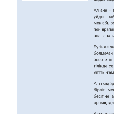
және арнайы есепке алу
жөніндегі комитеттің
Ал ана – м
Қызылорда облысы
04.08.2026
79
0
үйден тый
бойынша
мен абыро
департаментінің
Қазақстандықтардың
басшысы тағайындалды
пен қарап
72,3%-ы жаңа Құрылтай
ана ғана т
үшін дауыс беруге дайын
04.08.2026
65
0
Бүгінде ж
болмаған 
Мектептен – Ұлттық ұлан
сапына
әсер етіп
тілінде с
04.08.2026
72
0
ұлттық т
Ағза донорлығы бойынша
ақпараттық-түсіндіру
Ұлттық тә
жұмыстары жүргізілді
бірлігі м
04.08.2026
57
0
бесігіне 
орныққанда
Трансплантациялық
үйлестіру және донорлық
Ұлттың қу