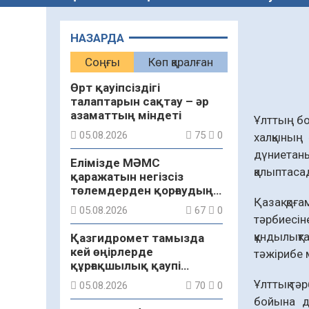
НАЗАРДА
Соңғы
Көп қаралған
Өрт қауіпсіздігі
талаптарын сақтау – әр
азаматтың міндеті
Ұлттың бо
05.08.2026
75
0
халқының 
дүниетан
Елімізде МӘМС
қалыптасад
қаражатын негізсіз
төлемдерден қорғаудың
Қазақ қоғ
жаңа жүйесі құрылуда
05.08.2026
67
0
тәрбиесі
құндылықт
Қазгидромет тамызда
кей өңірлерде
тәжірибе 
құрғақшылық қаупі
жоғары екенін болжады
Ұлттық тәр
05.08.2026
70
0
бойына да