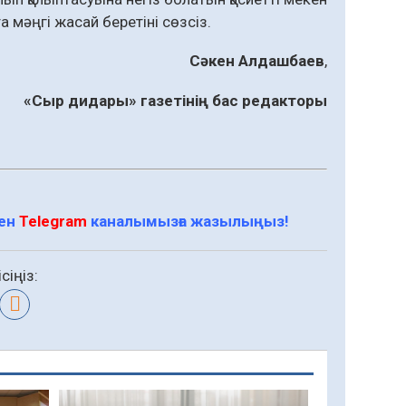
а мәңгі жасай беретіні сөзсіз.
Сәкен Алдашбаев
,
«Сыр дидары» газетінің бас редакторы
мен
Telegram
каналымызға жазылыңыз!
сіңіз: