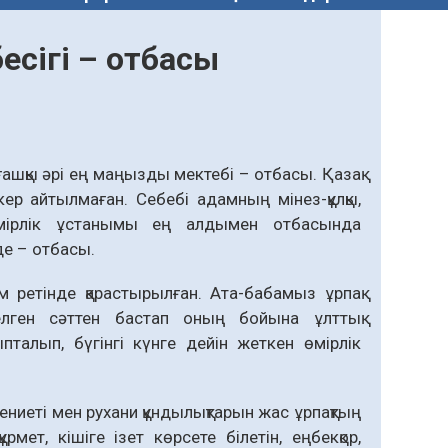
есігі – отбасы
лғашқы әрі ең маңызды мектебі – отбасы. Қазақ
ер айтылмаған. Себебі адамның мінез-құлқы,
өмірлік ұстанымы ең алдымен отбасында
де – отбасы.
 ретінде қарастырылған. Ата-бабамыз ұрпақ
келген сәттен бастап оның бойына ұлттық
талып, бүгінгі күнге дейін жеткен өмірлік
әдениеті мен рухани құндылықтарын жас ұрпақтың
мет, кішіге ізет көрсете білетін, еңбекқор,