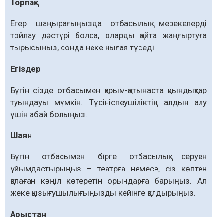
Торпақ
Егер шаңырағыңызда отбасылық мерекелерді
тойлау дәстүрі болса, оларды қайта жаңғыртуға
тырысыңыз, сонда неке нығая түседі.
Егіздер
Бүгін сізде отбасымен қарым-қатынаста қиындықтар
туындауы мүмкін. Түсініспеушіліктің алдын алу
үшін абай болыңыз.
Шаян
Бүгін отбасымен бірге отбасылық серуен
ұйымдастырыңыз – театрға немесе, сіз көптен
қалаған көңіл көтеретін орындарға барыңыз. Ал
жеке қызығушылығыңызды кейінге қалдырыңыз.
Арыстан