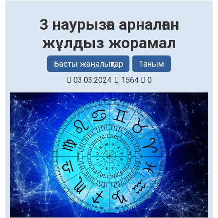
3 наурызға арналған
жұлдыз жорамал
Басты жаңалықтар
Таным
03.03.2024
1564
0