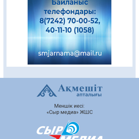
«Ұлттық нақыш – заманауи панно» атты
шеберлік сағаты өтті
05.08.2026
63
0
Цифрландыру саласын дамыту аясында
салынатын жаңа орталықтың жобасы
талқыланды
05.08.2026
101
0
Құқықтық статистика және арнайы есепке
алу жөніндегі комитеттің Қызылорда
облысы бойынша департаментінің басшысы
тағайындалды
04.08.2026
88
0
Меншік иесі:
Қазақстандықтардың 72,3%-ы жаңа
«Сыр медиа» ЖШС
Құрылтай үшін дауыс беруге дайын
04.08.2026
74
0
Мектептен – Ұлттық ұлан сапына