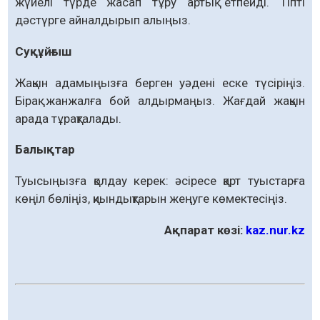
жүйелі түрде жасап тұру артық етпейді. Тіпті
дәстүрге айналдырып алыңыз.
Суқұйғыш
Жақын адамыңызға берген уәдені еске түсіріңіз.
Бірақ жанжалға бой алдырмаңыз. Жағдай жақын
арада тұрақталады.
Балықтар
Туысыңызға қолдау керек: әсіресе қарт туыстарға
көңіл бөліңіз, қиындықтарын жеңуге көмектесіңіз.
Ақпарат көзі:
kaz.nur.kz