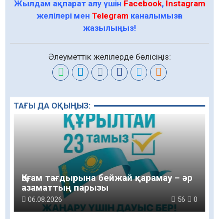
Жылдам ақпарат алу үшін
Facebook
,
Instagram
желілері мен
Telegram
каналымызға
жазылыңыз!
Әлеуметтік желілерде бөлісіңіз:
ТАҒЫ ДА ОҚЫҢЫЗ:
Қоғам тағдырына бейжай қарамау – әр
азаматтың парызы
06.08.2026
56
0