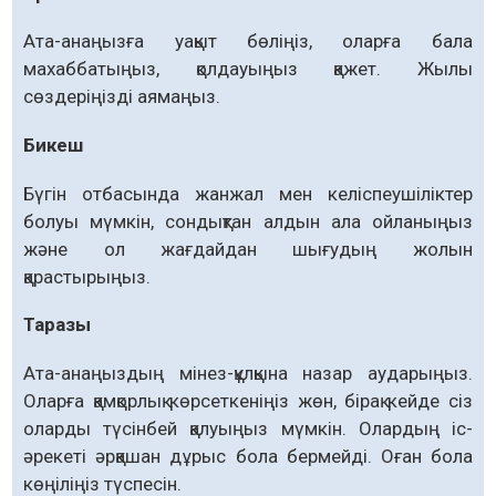
Ата-анаңызға уақыт бөліңіз, оларға бала
махаббатыңыз, қолдауыңыз қажет. Жылы
сөздеріңізді аямаңыз.
Бикеш
Бүгін отбасында жанжал мен келіспеушіліктер
болуы мүмкін, сондықтан алдын ала ойланыңыз
және ол жағдайдан шығудың жолын
қарастырыңыз.
Таразы
Ата-анаңыздың мінез-құлқына назар аударыңыз.
Оларға қамқорлық көрсеткеніңіз жөн, бірақ кейде сіз
оларды түсінбей қалуыңыз мүмкін. Олардың іс-
әрекеті әрқашан дұрыс бола бермейді. Оған бола
көңіліңіз түспесін.