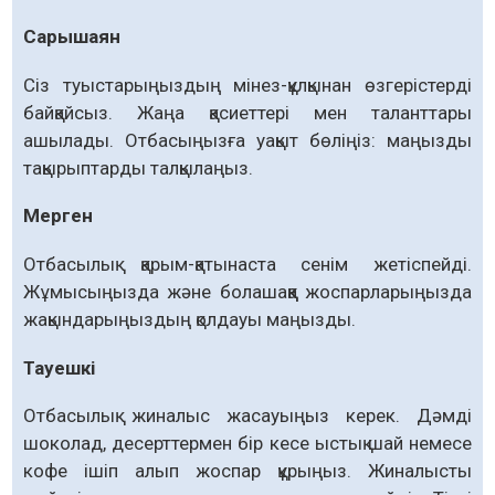
Сарышаян
Сіз туыстарыңыздың мінез-құлқынан өзгерістерді
байқайсыз. Жаңа қасиеттері мен таланттары
ашылады. Отбасыңызға уақыт бөліңіз: маңызды
тақырыптарды талқылаңыз.
Мерген
Отбасылық қарым-қатынаста сенім жетіспейді.
Жұмысыңызда және болашаққа жоспарларыңызда
жақындарыңыздың қолдауы маңызды.
Тауешкі
Отбасылық жиналыс жасауыңыз керек. Дәмді
шоколад, десерттермен бір кесе ыстық шай немесе
кофе ішіп алып жоспар құрыңыз. Жиналысты