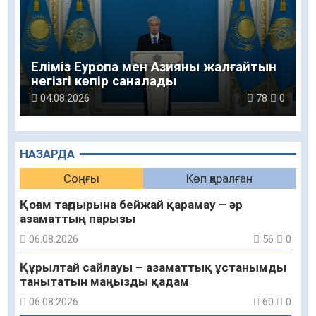
Еліміз Еуропа мен Азияны жалғайтын
негізгі көпір саналады
04.08.2026
78
0
НАЗАРДА
Соңғы
Көп қаралған
Қоғам тағдырына бейжай қарамау – әр
азаматтың парызы
06.08.2026
56
0
Құрылтай сайлауы – азаматтық ұстанымды
танытатын маңызды қадам
06.08.2026
60
0