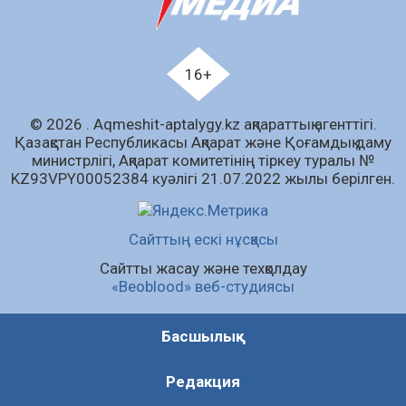
04.08.2026
79
0
Ағза донорлығы бойынша ақпараттық-
түсіндіру жұмыстары жүргізілді
16+
04.08.2026
63
0
© 2026 . Аqmeshit-aptalygy.kz ақпараттық агенттігі.
Трансплантациялық үйлестіру және
Қазақстан Республикасы Ақпарат және Қоғамдық даму
донорлық процесті ұйымдастыру»
министрлігі, Ақпарат комитетінің тіркеу туралы №
тақырыбында семинар өткізілді
KZ93VPY00052384 куәлігі 21.07.2022 жылы берілген.
04.08.2026
63
0
Шағымнан кейін Kazakhstan шоколадының
Сайттың ескі нұсқасы
құрамы тексерілді: сараптама не көрсетті
Сайтты жасау және техқолдау
04.08.2026
83
0
«Beoblood» веб-студиясы
Барлық жаңалық
Басшылық
Редакция