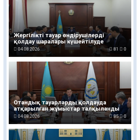
Жергілікті тауар өндірушілерді
қолдау шаралары күшейтілуде
04.08.2026
81
0
Отандық тауарларды қолдауда
атқарылған жұмыстар талқыланды
04.08.2026
85
0