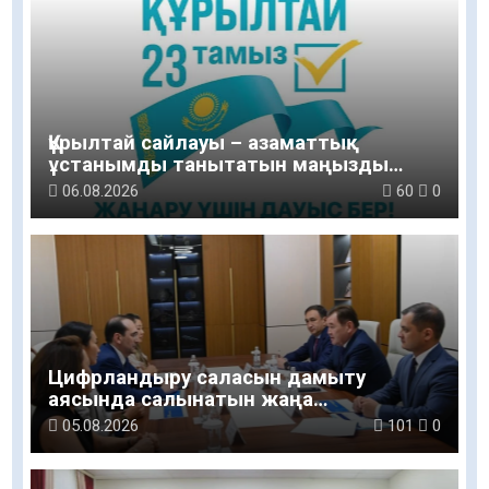
Құрылтай сайлауы – азаматтық
ұстанымды танытатын маңызды
қадам
06.08.2026
60
0
Цифрландыру саласын дамыту
аясында салынатын жаңа
орталықтың жобасы талқыланды
05.08.2026
101
0