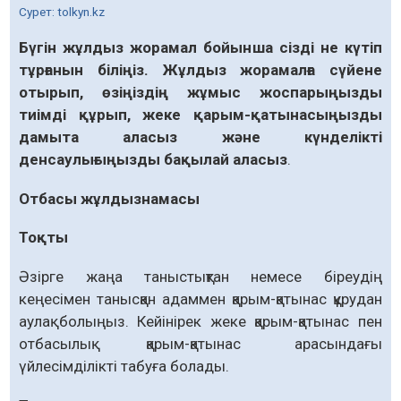
Сурет: tolkyn.kz
Бүгін жұлдыз жорамал бойынша сізді не күтіп
тұрғанын біліңіз. Жұлдыз жорамалға сүйене
отырып, өзіңіздің жұмыс жоспарыңызды
тиімді құрып, жеке қарым-қатынасыңызды
дамыта аласыз және күнделікті
денсаулығыңызды бақылай аласыз
.
Отбасы жұлдызнамасы
Тоқты
Әзірге жаңа таныстықтан немесе біреудің
кеңесімен танысқан адаммен қарым-қатынас құрудан
аулақ болыңыз. Кейінірек жеке қарым-қатынас пен
отбасылық қарым-қатынас арасындағы
үйлесімділікті табуға болады.