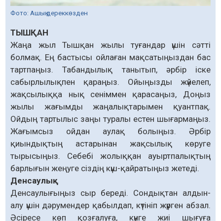
Фото: Ашық дереккөзден
ТЫШҚАН
Жаңа жыл Тышқан жылы туғандар үшін сәтті
болмақ. Ең бастысы ойлаған мақсатыңыздан бас
тартпаңыз. Табандылық танытып, әрбір іске
сабырлылықпен қараңыз. Ойыңызды жүйелеп,
жақсылыққа нық сеніммен қарасаңыз, Доңыз
жылы жағымды жаңалықтарымен қуантпақ.
Ойдың тартылыс заңы туралы естен шығармаңыз.
Жағымсыз ойдан аулақ болыңыз. Әрбір
қиындықтың астарынан жақсылық көруге
тырысыңыз. Себебі жолыққан ауыртпалықтың
барлығын жеңуге сіздің күш-қайратыңыз жетеді.
Денсаулық
Денсаулығыңыз сыр береді. Сондықтан алдын-
алу үшін дәрумендер қабылдап, күтініп жүрген абзал.
Әсіресе көп қозғалуға, күнге жиі шығуға