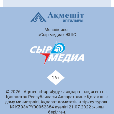
Құрылыс қарқыны – қала дамуының айғағы
08.08.2026
110
0
Зәулім ғимараттарда туған жерді түлеткен
Меншік иесі:
азаматтардың қолтаңбасы бар
«Сыр медиа» ЖШС
08.08.2026
335
0
Еңбегі ерлікпен тең мамандық
08.08.2026
96
0
Даналықтың шырағданы, ой-сананың
шамшырағы
16+
08.08.2026
93
0
Кенеге қарсы залалсыздандыру жұмыстары
© 2026 . Аqmeshit-aptalygy.kz ақпараттық агенттігі.
жүргізілуде
Қазақстан Республикасы Ақпарат және Қоғамдық
даму министрлігі, Ақпарат комитетінің тіркеу туралы
07.08.2026
95
0
№ KZ93VPY00052384 куәлігі 21.07.2022 жылы
берілген.
Барлық жаңалық