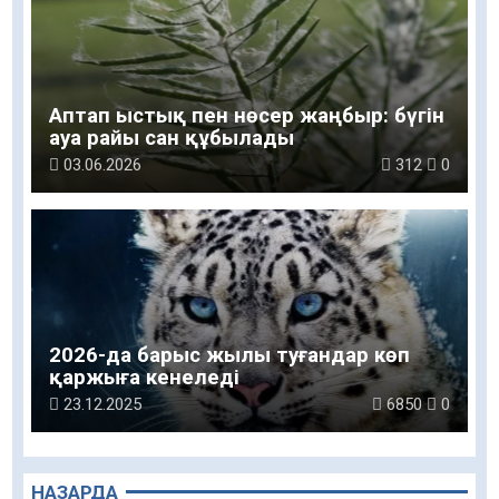
Аптап ыстық пен нөсер жаңбыр: бүгін
ауа райы сан құбылады
03.06.2026
312
0
2026-да барыс жылы туғандар көп
қаржыға кенеледі
23.12.2025
6850
0
НАЗАРДА