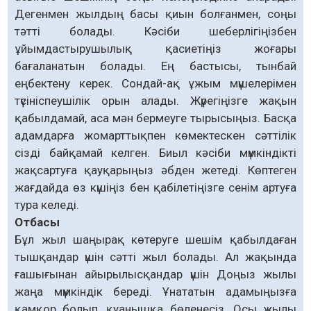
Дегенмен жылдың басы қиын болғанмен, соңы
тәтті болады. Кәсіби шеберлігіңізбен
ұйымдастырушылық қасиетіңіз жоғары
бағаланатын болады. Ең бастысы, тынбай
еңбектену керек. Сондай-ақ ұжым мүшелерімен
түсініспеушілік орын алады. Жүрегіңізге жақын
қабылдамай, аса мән бермеуге тырысыңыз. Басқа
адамдарға жомарттықпен көмектескен сәттілік
сізді байқамай келген. Биыл кәсіби мүмкіндікті
жақсартуға қауқарыңыз әбден жетеді. Көптеген
жағдайда өз күшіңіз бен қабілетіңізге сенім артуға
тура келеді.
Отбасы
Бұл жыл шаңырақ көтеруге шешім қабылдаған
тышқандар үшін сәтті жыл болады. Ал жақында
ғашығынан айырылысқандар үшін Доңыз жылы
жаңа мүмкіндік береді. Ұнататын адамыңызға
қамқор болып, қуанышқа бөленесіз. Осы жылы