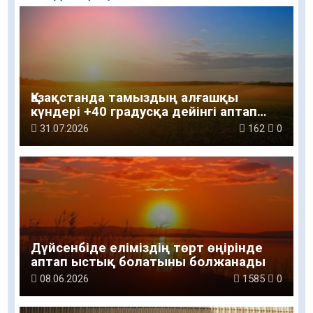
Қазақстанда тамыздың алғашқы
күндері +40 градусқа дейінгі аптап
ыстық сақталады
31.07.2026
162
0
Дүйсенбіде еліміздің төрт өңірінде
аптап ыстық болатыны болжанады
08.06.2026
1585
0