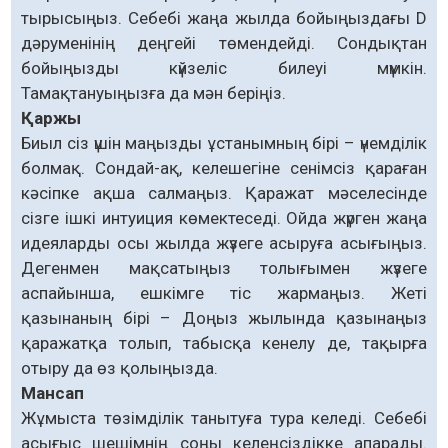
тырысыңыз. Себебі жаңа жылда бойыңыздағы D
дәруменінің деңгейі төмендейді. Сондықтан
бойыңызды күйзеліс билеуі мүмкін.
Тамақтануыңызға да мән беріңіз.
Қаржы
Биыл сіз үшін маңызды ұстанымның бірі – үнемділік
болмақ. Сондай-ақ, келешегіне сенімсіз қараған
кәсіпке ақша салмаңыз. Қаражат мәселесінде
сізге ішкі интуиция көмектеседі. Ойда жүрген жаңа
идеяларды осы жылда жүзеге асыруға асығыңыз.
Дегенмен мақсатыңыз толығымен жүзеге
аспайынша, ешкімге тіс жармаңыз. Жеті
қазынаның бірі – Доңыз жылында қазынаңыз
қаражатқа толып, табысқа кенелу де, тақырға
отыру да өз қолыңызда.
Мансап
Жұмыста төзімділік танытуға тура келеді. Себебі
асығыс шешімнің соңы келеңсіздікке апарады.