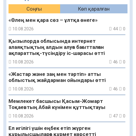
Соңғы
Көп қаралған
«Өлең мен қара сөз – ұлтқа өнеге»
10.08.2026
44
0
Қызылорда облысында интернет
алаяқтықтың алдын алуға бағытталған
ақпараттық-түсіндіру іс-шарасы өтті
10.08.2026
46
0
«Жастар және заң мен тәртіп» атты
облыстық жайдарман ойындары өтті
10.08.2026
46
0
Мемлекет басшысы Қасым-Жомарт
Тоқаевтың Абай күнімен құттықтауы
10.08.2026
47
0
Ел игілігі үшін еңбек етіп жүрген
құрылысшыларға құрмет көрсетті