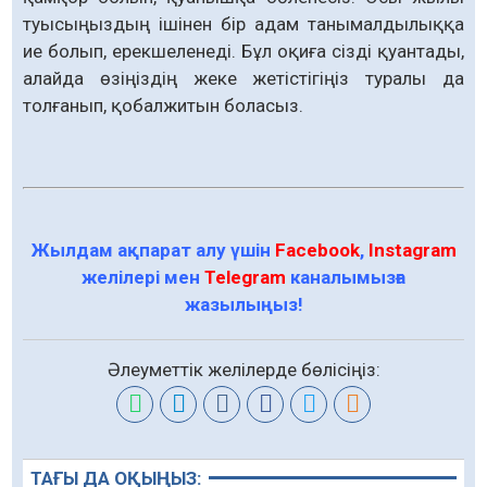
туысыңыздың ішінен бір адам танымалдылыққа
ие болып, ерекшеленеді. Бұл оқиға сізді қуантады,
алайда өзіңіздің жеке жетістігіңіз туралы да
толғанып, қобалжитын боласыз.
Жылдам ақпарат алу үшін
Facebook
,
Instagram
желілері мен
Telegram
каналымызға
жазылыңыз!
Әлеуметтік желілерде бөлісіңіз:
ТАҒЫ ДА ОҚЫҢЫЗ: