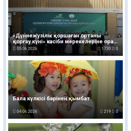
«Дүниежүзілік қоршаған ортаны
қорғау күні» кәсіби мерекелеріне орай
сала мамандары марапатталды
05.06.2026
1730
0
Бала күлкісі бәрінен қымбат
04.06.2026
219
0