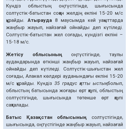
Күндіз облыстың оңтүстігінде, шығысында
солтүстік-батыстан соққан желдің екпіні 15-20 м/с
құрайды.
Атырауда
8 маусымда кей уақыттарда
жаңбыр жауып, найзағай ойнайды деп күтіледі.
Солтүстік-батыстан жел соғады, күндізгі екпіні –
15-18 м/с.
Жетісу облысының
оңтүстігінде, таулы
аудандарында өткінші жаңбыр жауып, найзағай
ойнайды деп күтіледі. Солтүстік-шығыстан жел
соғады, Алакөл көлдері ауданындағы екпіні 15-20
м/с құрайды. Күндіз
35 градус қатты ыстық
болып,
облыстың батысында жоғары өрт қаупі, облыстың
солтүстігінде, шығысында төтенше өрт қаупі
сақталады.
Батыс Қазақстан облысының
солтүстігінде,
шығысында, оңтүстігінде жаңбыр жауып, найзағай