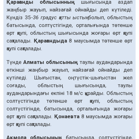
Қарағанды облысынның
шығысында аздап
жаңбыр жауып, найзағай ойнайды деп күтіледі.
Күндіз 35-
36 градус қатты ыстық
болып, облыстың
батысында, солтүстігінде, орталығында төтенше
өрт қаупі, облыстың шығысында жоғары өрт қаупі
сақталады.
Қарағандыда
8 маусымда төтенше өрт
қаупі сақталады.
Түнде
Алматы облысының
таулы аудандарында
өткінші жаңбыр жауып, найзағай ойнайды деп
күтіледі. Шығыстан, оңтүстік-шығыстан жел
соғады, облыстың шығысында, таулы
аудандарындағы екпіні 18 м/с құрайды. Облыстың
солтүстігінде төтенше өрт қаупі, облыстың
солтүстігінде, батысында, орталығында жоғары
өрт қаупі сақталады.
Қонаевта
8 маусымда жоғары
өрт қаупі сақталады.
Ақмола облысының
батысында, солтүстігінде,