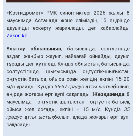
«Қазгидромет» РМК синоптиктері 2026 жылы 8
маусымда Астанада және еліміздің 15 өңірінде
дауылды ескерту жариялады, деп хабарлайды
Zakon.kz.
Ұлытау облысының
батысында, солтүстінде
аздап жаңбыр жауып, найзағай ойнайды, дауыл
тұрады деп күтіледі. Күндіз облыстың батысында,
солтүстігінде, шығысында оңтүстік-шығыстан
оңтүстік-батысқа ойыса соққан желдің екпіні 15-20
м/с құрайды. Күндіз
35-37 градус қатты ыстық
болып,
өңірде жоғары өрт қаупі сақталады.
Жезқазғанда
8
маусымда оңтүстік-шығыстан оңтүстік-батысқа
ойыса жел соғады, екпіні – 15 м/с. Күндіз
35
градус қатты ыстық
болып, қалада жоғары өрт қаупі
сақталады.