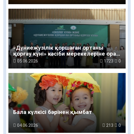
«Дүниежүзілік қоршаған ортаны
қорғау күні» кәсіби мерекелеріне орай
сала мамандары марапатталды
05.06.2026
1723
0
Бала күлкісі бәрінен қымбат
04.06.2026
213
0