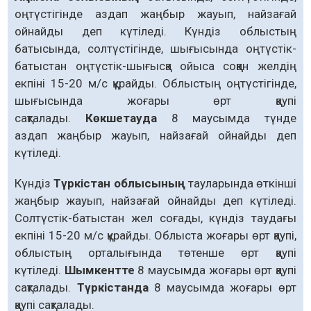
оңтүстігінде аздап жаңбыр жауып, найзағай
ойнайды деп күтіледі. Күндіз облыстың
батысында, солтүстігінде, шығысында оңтүстік-
батыстан оңтүстік-шығысқа ойыса соққан желдің
екпіні 15-20 м/с құрайды. Облыстың оңтүстігінде,
шығысында жоғары өрт қаупі
сақталады.
Көкшетауда
8 маусымда түнде
аздап жаңбыр жауып, найзағай ойнайды деп
күтіледі.
Күндіз
Түркістан облысының
тауларында өткінші
жаңбыр жауып, найзағай ойнайды деп күтіледі.
Солтүстік-батыстан жел соғады, күндіз таудағы
екпіні 15-20 м/с құрайды. Облыста жоғары өрт қаупі,
облыстың орталығында төтенше өрт қаупі
күтіледі.
Шымкентте
8 маусымда жоғары өрт қаупі
сақталады.
Түркістанда
8 маусымда жоғары өрт
қаупі сақталады.