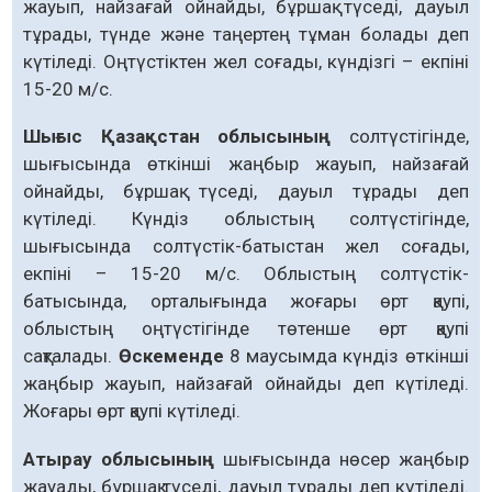
жауып, найзағай ойнайды, бұршақ түседі, дауыл
тұрады, түнде және таңертең тұман болады деп
күтіледі. Оңтүстіктен жел соғады, күндізгі – екпіні
15-20 м/с.
Шығыс Қазақстан облысының
солтүстігінде,
шығысында өткінші жаңбыр жауып, найзағай
ойнайды, бұршақ түседі, дауыл тұрады деп
күтіледі. Күндіз облыстың солтүстігінде,
шығысында солтүстік-батыстан жел соғады,
екпіні – 15-20 м/с. Облыстың солтүстік-
батысында, орталығында жоғары өрт қаупі,
облыстың оңтүстігінде төтенше өрт қаупі
сақталады.
Өскеменде
8 маусымда күндіз өткінші
жаңбыр жауып, найзағай ойнайды деп күтіледі.
Жоғары өрт қаупі күтіледі.
Атырау облысының
шығысында нөсер жаңбыр
жауады, бұршақ түседі, дауыл тұрады деп күтіледі.