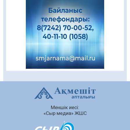
Еңбегі ерлікпен тең мамандық
08.08.2026
67
0
Даналықтың шырағданы, ой-сананың
шамшырағы
08.08.2026
52
0
Кенеге қарсы залалсыздандыру жұмыстары
жүргізілуде
07.08.2026
65
0
Балалардың жазғы демалысындағы
қауіпсіздік – тұрақты бақылауда
07.08.2026
83
0
Сыбайлас жемқорлық
Меншік иесі:
07.08.2026
57
0
«Сыр медиа» ЖШС
Аумақтан тыс соттылық – сот төрелігінің
ашықтығы мен қолжетімділігін арттыру