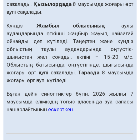
сақталады.
Қызылордада
8 маусымда жоғары өрт
қаупі сақталады.
Күндіз
Жамбыл облысының
таулы
аудандарында өткінші жаңбыр жауып, найзағай
ойнайды деп күтіледі. Таңертең және күндіз
облыстың таулы аудандарында оңтүстік-
шығыстан жел соғады, екпіні – 15-20 м/с.
Облыстың батысында, оңтүстігінде, шығысында
жоғары өрт қаупі сақталады.
Таразда
8 маусымда
жоғары өрт қаупі күтіледі.
Бұған дейін синоптиктер бүгін, 2026 жылғы 7
маусымда еліміздің тоғыз қаласында ауа сапасы
нашарлайтынын
ескерткен
.