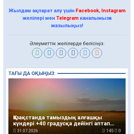
Жылдам ақпарат алу үшін
Facebook
,
Instagram
желілері мен
Telegram
каналымызға
жазылыңыз!
Әлеуметтік желілерде бөлісіңіз:
ТАҒЫ ДА ОҚЫҢЫЗ:
Қазақстанда тамыздың алғашқы
күндері +40 градусқа дейінгі аптап
ыстық сақталады
31.07.2026
145
0