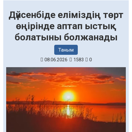
Дүйсенбіде еліміздің төрт
өңірінде аптап ыстық
болатыны болжанады
Таным
08.06.2026
1583
0