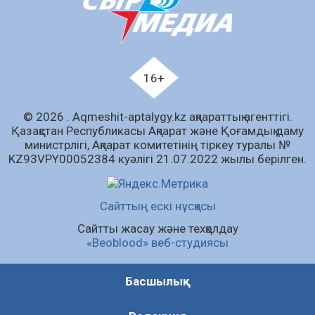
құралы
07.08.2026
59
0
Білім гранты иегерлерінің тізімі шықты
07.08.2026
75
0
16+
«Дауыс беру учаскесін қалай табуға болады?»￼
© 2026 . Аqmeshit-aptalygy.kz ақпараттық агенттігі.
07.08.2026
60
0
Қазақстан Республикасы Ақпарат және Қоғамдық даму
министрлігі, Ақпарат комитетінің тіркеу туралы №
Барлық жаңалық
KZ93VPY00052384 куәлігі 21.07.2022 жылы берілген.
Сайттың ескі нұсқасы
Сайтты жасау және техқолдау
«Beoblood» веб-студиясы
Басшылық