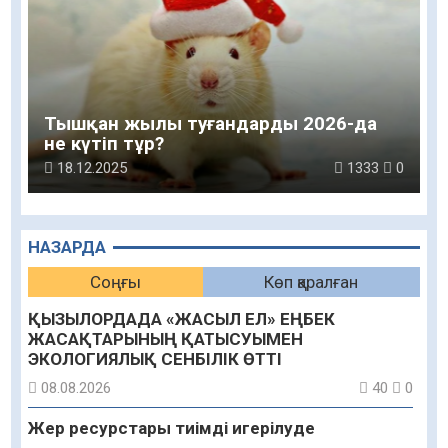
Тышқан жылы туғандарды 2026-да
не күтіп тұр?
18.12.2025
1333
0
НАЗАРДА
Соңғы
Көп қаралған
ҚЫЗЫЛОРДАДА «ЖАСЫЛ ЕЛ» ЕҢБЕК
ЖАСАҚТАРЫНЫҢ ҚАТЫСУЫМЕН
ЭКОЛОГИЯЛЫҚ СЕНБІЛІК ӨТТІ
08.08.2026
40
0
Жер ресурстары тиімді игерілуде