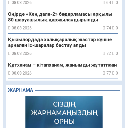
08.08.2026
64
0
Өңірде «Кең дала-2» бағдарламасы арқылы
80 шаруашылық қаржыландырылды
08.08.2026
74
0
Қызылордада халықаралық жастар күніне
арналған іс-шаралар бастау алды
08.08.2026
72
0
Құтханам – кітапханам, жанымды жұтатпаған
08.08.2026
77
0
Құрылыс қарқыны – қала дамуының айғағы
ЖАРНАМА
08.08.2026
75
0
Зәулім ғимараттарда туған жерді түлеткен
азаматтардың қолтаңбасы бар
08.08.2026
126
0