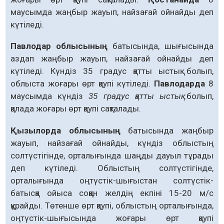
маусымда жаңбыр жауып, найзағай ойнайды деп
күтіледі.
Павлодар облысының
батысында, шығысында
аздап жаңбыр жауып, найзағай ойнайды деп
күтіледі. Күндіз 35 градус қатты ыстық болып,
облыста жоғары өрт қаупі күтіледі.
Павлодарда
8
маусымда күндіз
35 градус қатты ыстық
болып,
қалада жоғары өрт қаупі сақталады.
Қызылорда облысының
батысында жаңбыр
жауып, найзағай ойнайды, күндіз облыстың
солтүстігінде, орталығында шаңды дауыл тұрады
деп күтіледі. Облыстың солтүстігінде,
орталығында оңтүстік-шығыстан солтүстік-
батысқа ойыса соққан желдің екпіні 15-20 м/с
құрайды. Төтенше өрт қаупі, облыстың орталығында,
оңтүстік-шығысында жоғары өрт қаупі