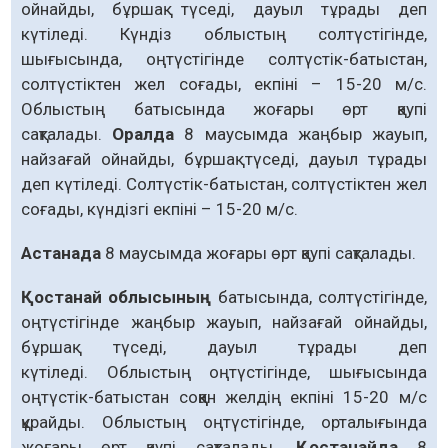
ойнайды, бұршақ түседі, дауыл тұрады деп
күтіледі. Күндіз облыстың солтүстігінде,
шығысында, оңтүстігінде солтүстік-батыстан,
солтүстіктен жел соғады, екпіні – 15-20 м/с.
Облыстың батысында жоғары өрт қаупі
сақталады.
Оралда
8 маусымда жаңбыр жауып,
найзағай ойнайды, бұршақ түседі, дауыл тұрады
деп күтіледі. Солтүстік-батыстан, солтүстіктен жел
соғады, күндізгі екпіні – 15-20 м/с.
Астанада
8 маусымда жоғары өрт қаупі сақталады.
Қостанай облысының
батысында, солтүстігінде,
оңтүстігінде жаңбыр жауып, найзағай ойнайды,
бұршақ түседі, дауыл тұрады деп
күтіледі. Облыстың оңтүстігінде, шығысында
оңтүстік-батыстан соққан желдің екпіні 15-20 м/с
құрайды. Облыстың оңтүстігінде, орталығында
жоғары өрт қаупі сақталады.
Қостанайда
8