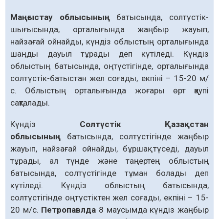
Маңғыстау облысының
батысында, солтүстік-
шығысында, орталығында жаңбыр жауып,
найзағай ойнайды, күндіз облыстың орталығында
шаңды дауыл тұрады деп күтіледі. Күндіз
облыстың батысында, оңтүстігінде, орталығында
солтүстік-батыстан жел соғады, екпіні – 15-20 м/
с. Облыстың орталығында жоғары өрт қаупі
сақталады.
Күндіз
Солтүстік Қазақстан
облысының
батысында, солтүстігінде жаңбыр
жауып, найзағай ойнайды, бұршақ түседі, дауыл
тұрады, ал түнде және таңертең облыстың
батысында, солтүстігінде тұман болады деп
күтіледі. Күндіз облыстың батысында,
солтүстігінде оңтүстіктен жел соғады, екпіні – 15-
20 м/с.
Петропавлда
8 маусымда күндіз жаңбыр