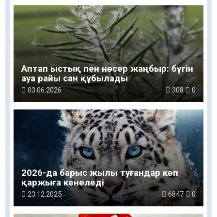
Аптап ыстық пен нөсер жаңбыр: бүгін
ауа райы сан құбылады
03.06.2026
308
0
2026-да барыс жылы туғандар көп
қаржыға кенеледі
23.12.2025
6847
0