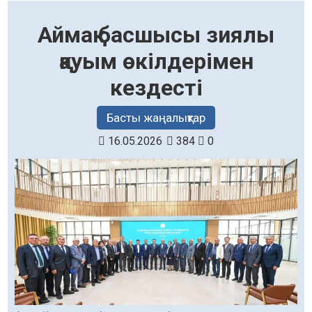
Аймақ басшысы зиялы
қауым өкілдерімен
кездесті
Басты жаңалықтар
16.05.2026
384
0