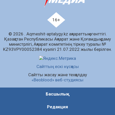
04.08.2026
75
0
Ағза донорлығы бойынша ақпараттық-
түсіндіру жұмыстары жүргізілді
16+
04.08.2026
61
0
© 2026 . Аqmeshit-aptalygy.kz ақпараттық агенттігі.
Трансплантациялық үйлестіру және
Қазақстан Республикасы Ақпарат және Қоғамдық даму
донорлық процесті ұйымдастыру»
министрлігі, Ақпарат комитетінің тіркеу туралы №
тақырыбында семинар өткізілді
KZ93VPY00052384 куәлігі 21.07.2022 жылы берілген.
04.08.2026
61
0
Шағымнан кейін Kazakhstan шоколадының
Сайттың ескі нұсқасы
құрамы тексерілді: сараптама не көрсетті
Сайтты жасау және техқолдау
04.08.2026
79
0
«Beoblood» веб-студиясы
Барлық жаңалық
Басшылық
Редакция