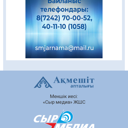
«Ұлттық нақыш – заманауи панно» атты
шеберлік сағаты өтті
05.08.2026
63
0
Цифрландыру саласын дамыту аясында
салынатын жаңа орталықтың жобасы
талқыланды
05.08.2026
98
0
Құқықтық статистика және арнайы есепке
алу жөніндегі комитеттің Қызылорда
облысы бойынша департаментінің басшысы
тағайындалды
04.08.2026
84
0
Меншік иесі:
Қазақстандықтардың 72,3%-ы жаңа
«Сыр медиа» ЖШС
Құрылтай үшін дауыс беруге дайын
04.08.2026
70
0
Мектептен – Ұлттық ұлан сапына