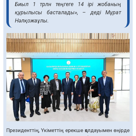
Биыл 1 трлн теңгеге 14 ірі жобаның
құрылысы басталады», – деді Мұрат
Нәлқожаұлы.
Президенттің, Үкіметтің ерекше қолдауымен өңірде