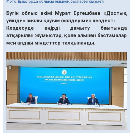
Фото: Қызылорда облысы әкімінің баспасөз қызметі
Бүгін облыс әкімі Мұрат Ергешбаев «Достық
үйінде» зиялы қауым өкілдерімен кездесті.
Кездесуде өңірді дамыту бағытында
атқарылған жұмыстар, қолға алынған бастамалар
мен алдағы міндеттер талқыланды.