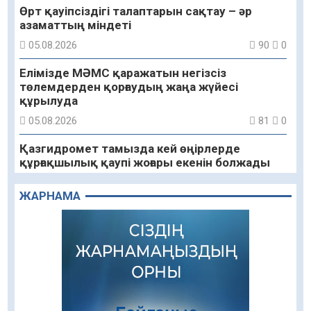
Өрт қауіпсіздігі талаптарын сақтау – әр
азаматтың міндеті
05.08.2026
90
0
Елімізде МӘМС қаражатын негізсіз
төлемдерден қорғаудың жаңа жүйесі
құрылуда
05.08.2026
81
0
Қазгидромет тамызда кей өңірлерде
құрғақшылық қаупі жоғары екенін болжады
05.08.2026
76
0
ЖАРНАМА
Алғашқы цифрлық жасанды интеллект
құралдарының таныстырылымы өтті
05.08.2026
91
0
«Қайрат» Чемпиондар лигасының іріктеуінде
«Левскиге» есе жіберді
05.08.2026
77
0