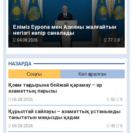
Еліміз Еуропа мен Азияны жалғайтын
негізгі көпір саналады
04.08.2026
77
0
НАЗАРДА
Соңғы
Көп қаралған
Қоғам тағдырына бейжай қарамау – әр
азаматтың парызы
06.08.2026
50
0
Құрылтай сайлауы – азаматтық ұстанымды
танытатын маңызды қадам
06.08.2026
49
0