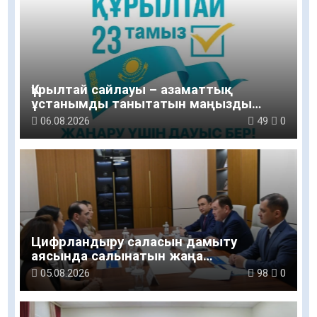
Құрылтай сайлауы – азаматтық
ұстанымды танытатын маңызды
қадам
06.08.2026
49
0
Цифрландыру саласын дамыту
аясында салынатын жаңа
орталықтың жобасы талқыланды
05.08.2026
98
0