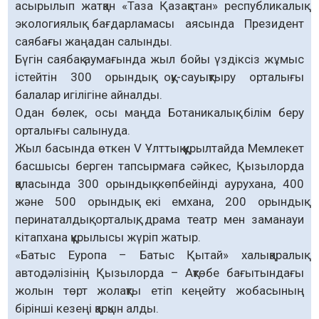
асырылып жатқан «Таза Қазақстан» республикалық
экологиялық бағдарламасы аясында Президент
саябағы жаңадан салынды.
Бүгін саябақ аумағында жыл бойы үздіксіз жұмыс
істейтін 300 орындық оқу-сауықтыру орталығы
балалар игілігіне айналды.
Одан бөлек, осы маңда Ботаникалық білім беру
орталығы салынуда.
Жыл басында өткен V Ұлттық құрылтайда Мемлекет
басшысы берген тапсырмаға сәйкес, Қызылорда
қаласында 300 орындық көпбейінді аурухана, 400
және 500 орындық екі емхана, 200 орындық
перинаталдық орталық, драма театр мен заманауи
кітапхана құрылысы жүріп жатыр.
«Батыс Еуропа – Батыс Қытай» халықаралық
автодәлізінің Қызылорда – Ақтөбе бағытындағы
жолын төрт жолақты етіп кеңейту жобасының
бірінші кезеңі қарқын алды.