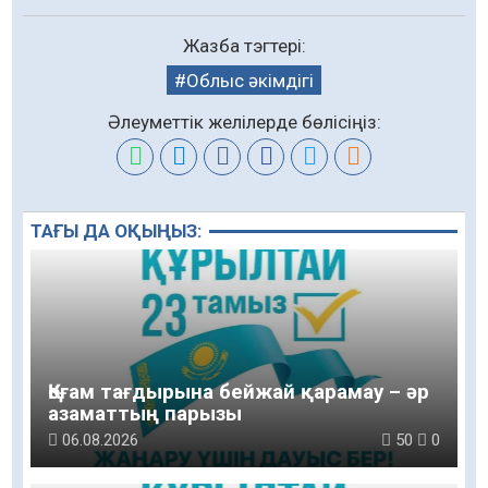
Жазба тэгтері:
Облыс әкімдігі
Әлеуметтік желілерде бөлісіңіз:
ТАҒЫ ДА ОҚЫҢЫЗ:
Қоғам тағдырына бейжай қарамау – әр
азаматтың парызы
06.08.2026
50
0