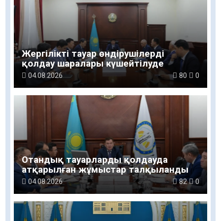
Жергілікті тауар өндірушілерді
қолдау шаралары күшейтілуде
04.08.2026
80
0
Отандық тауарларды қолдауда
атқарылған жұмыстар талқыланды
04.08.2026
82
0