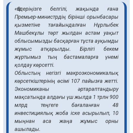
«Өздеріңізге белгілі, жақында ғана
Премьер-министрдің бірінші орынбасары
қызметіне тағайындалған Нұрлыбек
Машбекұлы төрт жылдан астам уақыт
облысымызды басқарған тұста ауқымды
жұмыс атқарылды. Бірлігі бекем
жұртымыз тың бастамаларға үнемі
қолдау көрсетті.
Облыстың негізгі макроэкономикалық
көрсеткіштерінің өсімі 107 пайызға жетті.
Экономиканы әртараптандыру
мақсатында алдағы үш жылда 1 трлн 900
млрд теңгеге бағаланған 48
инвестициялық жоба іске асырылып, 10
мыңнан аса жаңа жұмыс орны
ашылады.