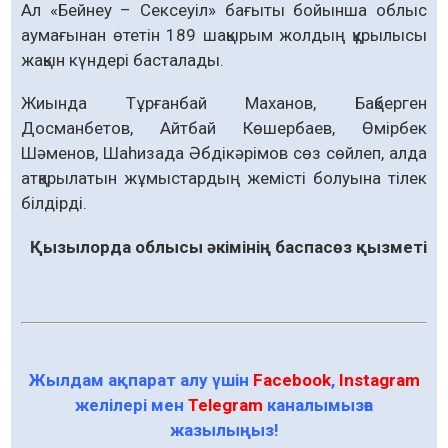
Ал «Бейнеу – Сексеуіл» бағыты бойынша облыс
аумағынан өтетін 189 шақырым жолдың құрылысы
жақын күндері басталады.
Жиында Тұрғанбай Маханов, Бақберген
Досманбетов, Айтбай Көшербаев, Өмірбек
Шәменов, Шаһизада Әбдікәрімов сөз сөйлеп, алда
атқарылатын жұмыстардың жемісті болуына тілек
білдірді.
Қызылорда облысы әкімінің баспасөз қызметі
Жылдам ақпарат алу үшін
Facebook
,
Instagram
желілері мен
Telegram
каналымызға
жазылыңыз!