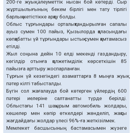
200-ге жуық әлеуметтік нысан бой көтерді. Сыр
жұртшылығының бекем бірлігі мен тату тірлігі
барлық жетістікке арқау болды.
Облыс тұрғындары орталықтандырылған сапалы
ауыз сумен 100 пайыз, Қызылорда қаласындағы
көпқабатты үй тұрғындары ыстық сумен қамтамасыз
етілді.
Жыл соңына дейін 10 елді мекенді газдандыру,
көгілдір отынға қолжетімділік көрсеткішін 85
пайызға арттыру жоспарланған.
Тұрғын үй кезегіндегі азаматтарға 8 мыңға жуық
пәтер кілті табысталды.
Бүгін сол жағалауда бой көтерген үйлердің 600
пәтері иелеріне салтанатты түрде берілді.
Облыстағы 141 шақырым автомобиль жолдары,
көшелер мен көпір өткелдері жөнделіп, жақсы
жағдайдағы жолдар үлесі 96%-ға жеткізілмек.
Мемлекет басшысының бастамасымен жүзеге