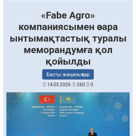
«Fabe Agro»
компаниясымен өзара
ынтымақтастық туралы
меморандумға қол
қойылды
Басты жаңалықтар
14.05.2026
260
0