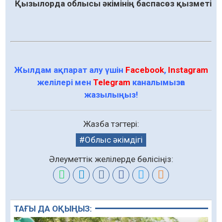
Қызылорда облысы әкімінің баспасөз қызметі
Жылдам ақпарат алу үшін
Facebook
,
Instagram
желілері мен
Telegram
каналымызға
жазылыңыз!
Жазба тэгтері:
Облыс әкімдігі
Әлеуметтік желілерде бөлісіңіз:
ТАҒЫ ДА ОҚЫҢЫЗ: