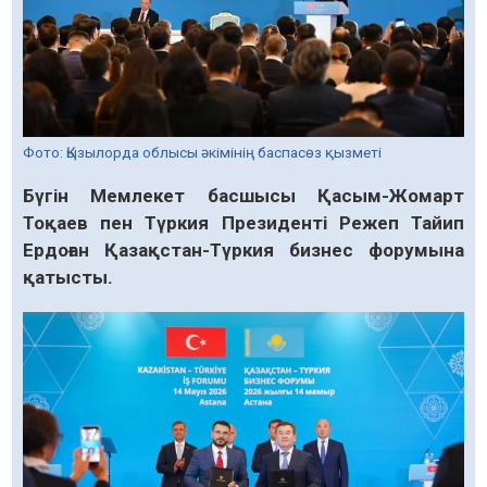
Фото: Қызылорда облысы әкімінің баспасөз қызметі
Бүгін Мемлекет басшысы Қасым-Жомарт
Тоқаев пен Түркия Президенті Режеп Тайип
Ердоған Қазақстан-Түркия бизнес форумына
қатысты.