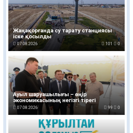
Жаңақорғанда су тарату станциясы
іске қосылды
07.08.2026
101
0
Ауыл шаруашылығы – өңір
экономикасының негізгі тірегі
07.08.2026
99
0