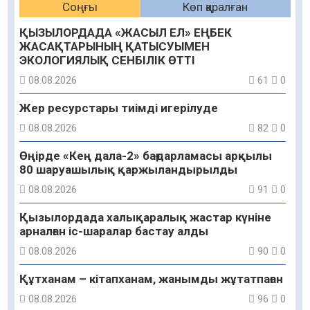
Соңғы
Көп қаралған
ҚЫЗЫЛОРДАДА «ЖАСЫЛ ЕЛ» ЕҢБЕК
ЖАСАҚТАРЫНЫҢ ҚАТЫСУЫМЕН
ЭКОЛОГИЯЛЫҚ СЕНБІЛІК ӨТТІ
08.08.2026
61
0
Жер ресурстары тиімді игерілуде
08.08.2026
82
0
Өңірде «Кең дала-2» бағдарламасы арқылы
80 шаруашылық қаржыландырылды
08.08.2026
91
0
Қызылордада халықаралық жастар күніне
арналған іс-шаралар бастау алды
08.08.2026
90
0
Құтханам – кітапханам, жанымды жұтатпаған
08.08.2026
96
0