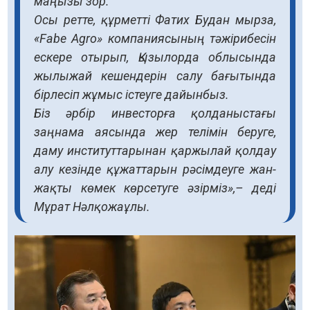
маңызы зор.
Осы ретте, құрметті Фатих Будан мырза,
«Fabe Agro» компаниясының тәжірибесін
ескере отырып, Қызылорда облысында
жылыжай кешендерін салу бағытында
бірлесіп жұмыс істеуге дайынбыз.
Біз әрбір инвесторға қолданыстағы
заңнама аясында жер телімін беруге,
даму институттарынан қаржылай қолдау
алу кезінде құжаттарын рәсімдеуге жан-
жақты көмек көрсетуге әзірміз»,– деді
Мұрат Нәлқожаұлы.