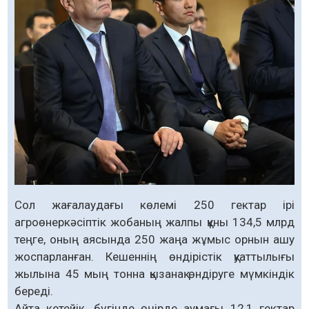
Сол жағалаудағы көлемі 250 гектар ірі
агроөнеркәсіптік жобаның жалпы құны 134,5 млрд
теңге, оның аясында 250 жаңа жұмыс орнын ашу
жоспарланған. Кешеннің өндірістік қуаттылығы
жылына 45 мың тонна қызанақ өндіруге мүмкіндік
береді.
Айта кетейік, бүгінде өңірде аумағы 12,1 гектар