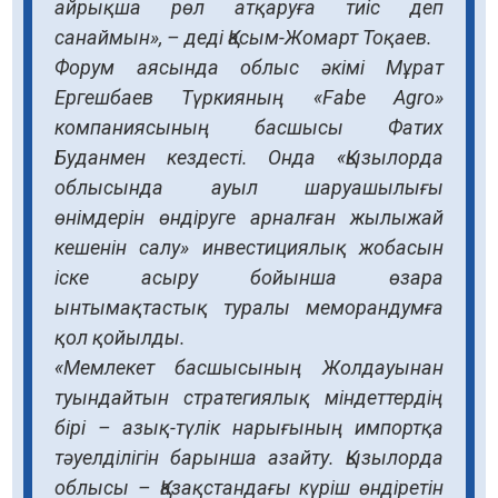
айрықша рөл атқаруға тиіс деп
санаймын», – деді Қасым-Жомарт Тоқаев.
Форум аясында облыс әкімі Мұрат
Ергешбаев Түркияның «Fabe Agro»
компаниясының басшысы Фатих
Буданмен кездесті. Онда «Қызылорда
облысында ауыл шаруашылығы
өнімдерін өндіруге арналған жылыжай
кешенін салу» инвестициялық жобасын
іске асыру бойынша өзара
ынтымақтастық туралы меморандумға
қол қойылды.
«Мемлекет басшысының Жолдауынан
туындайтын стратегиялық міндеттердің
бірі – азық-түлік нарығының импортқа
тәуелділігін барынша азайту. Қызылорда
облысы – Қазақстандағы күріш өндіретін