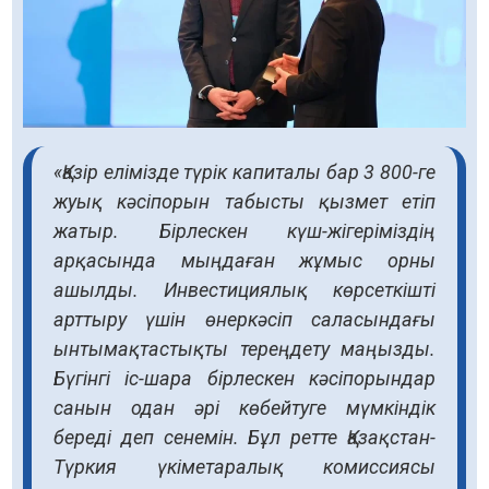
«Қазір елімізде түрік капиталы бар 3 800-ге
жуық кәсіпорын табысты қызмет етіп
жатыр. Бірлескен күш-жігеріміздің
арқасында мыңдаған жұмыс орны
ашылды. Инвестициялық көрсеткішті
арттыру үшін өнеркәсіп саласындағы
ынтымақтастықты тереңдету маңызды.
Бүгінгі іс-шара бірлескен кәсіпорындар
санын одан әрі көбейтуге мүмкіндік
береді деп сенемін. Бұл ретте Қазақстан-
Түркия үкіметаралық комиссиясы