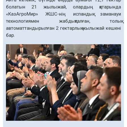
болатын 21 жылыжай, олардың қатарында
«КазАгроМир» ЖШС-нің испандық заманауи
технологиямен жабдықталған, толық
автоматтандырылған 2 гектарлық жылыжай кешені
бар.