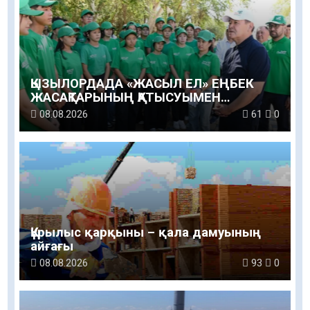
ҚЫЗЫЛОРДАДА «ЖАСЫЛ ЕЛ» ЕҢБЕК
ЖАСАҚТАРЫНЫҢ ҚАТЫСУЫМЕН
ЭКОЛОГИЯЛЫҚ СЕНБІЛІК ӨТТІ
08.08.2026
61
0
Құрылыс қарқыны – қала дамуының
айғағы
08.08.2026
93
0