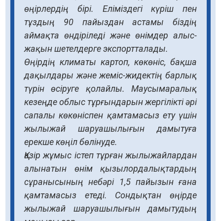
өңірлердің бірі. Еліміздегі күріш пен
тұздың 90 пайыздан астамы біздің
аймақта өндіріледі және өнімдер алыс-
жақын шетелдерге экспортталады.
Өңірдің климаты картоп, көкөніс, бақша
дақылдары және жеміс-жидектің барлық
түрін өсіруге қолайлы. Маусымаралық
кезеңде облыс тұрғындарын жергілікті әрі
сапалы көкөніспен қамтамасыз ету үшін
жылыжай шаруашылығын дамытуға
ерекше көңіл бөлінуде.
Қазір жұмыс істеп тұрған жылыжайлардан
алынатын өнім қызылордалықтардың
сұранысының небәрі 1,5 пайызын ғана
қамтамасыз етеді. Сондықтан өңірде
жылыжай шаруашылығын дамытудың