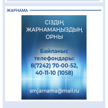
Құрылыс қарқыны – қала дамуының айғағы
ЖАРНАМА
08.08.2026
93
0
Зәулім ғимараттарда туған жерді түлеткен
азаматтардың қолтаңбасы бар
08.08.2026
277
0
Еңбегі ерлікпен тең мамандық
08.08.2026
91
0
Даналықтың шырағданы, ой-сананың
шамшырағы
08.08.2026
67
0
Кенеге қарсы залалсыздандыру жұмыстары
жүргізілуде
07.08.2026
81
0
Балалардың жазғы демалысындағы