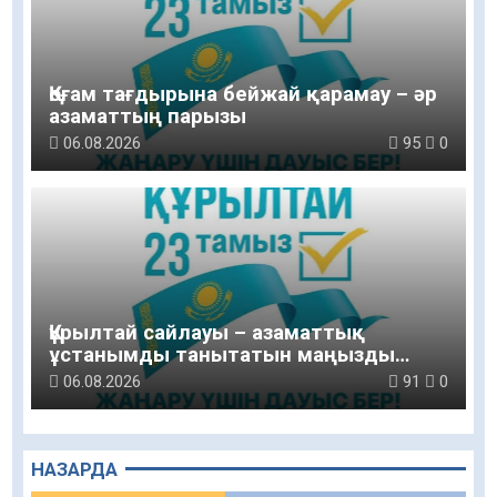
Қоғам тағдырына бейжай қарамау – әр
азаматтың парызы
06.08.2026
95
0
Құрылтай сайлауы – азаматтық
ұстанымды танытатын маңызды
қадам
06.08.2026
91
0
НАЗАРДА