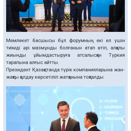
Мемлекет басшысы бұл форумның екі ел үшін
тиімді әрі мазмұнды болғанын атап өтіп, алқалы
жиынды ұйымдастыруға атсалысқан Түркия
тарапына алғыс айтты.
Президент Қазақстанда түрік компанияларына жан-
жақты қолдау көрсетіліп жатқанына тоқталды.