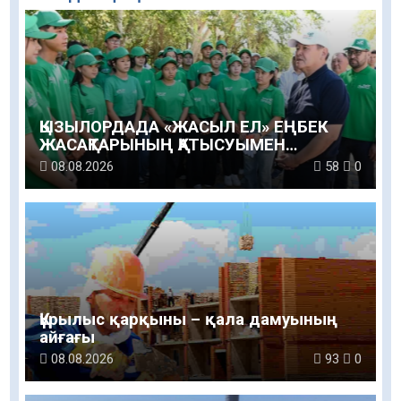
ҚЫЗЫЛОРДАДА «ЖАСЫЛ ЕЛ» ЕҢБЕК
ЖАСАҚТАРЫНЫҢ ҚАТЫСУЫМЕН
ЭКОЛОГИЯЛЫҚ СЕНБІЛІК ӨТТІ
08.08.2026
58
0
Құрылыс қарқыны – қала дамуының
айғағы
08.08.2026
93
0