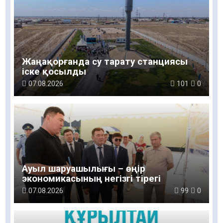
Жаңақорғанда су тарату станциясы
іске қосылды
07.08.2026
101
0
Ауыл шаруашылығы – өңір
экономикасының негізгі тірегі
07.08.2026
99
0