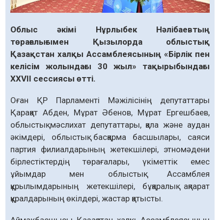
Облыс әкімі Нұрлыбек Нәлібаевтың
төрағалығымен Қызылорда облыстық
Қазақстан халқы Ассамблеясының «Бірлік пен
келісім жолындағы 30 жыл» тақырыбындағы
ХХVІІ сессиясы өтті.
Оған ҚР Парламенті Мәжілісінің депутаттары
Қарақат Абден, Мұрат Әбенов, Мұрат Ергешбаев,
облыстық мәслихат депутаттары, қала және аудан
әкімдері, облыстық басқарма басшылары, саяси
партия филиалдарының жетекшілері, этномәдени
бірлестіктердің төрағалары, үкіметтік емес
ұйымдар мен облыстық Ассамблея
құрылымдарының жетекшілері, бұқаралық ақпарат
құралдарының өкілдері, жастар қатысты.
Аймақ басшысы Қазақстан халқы Ассамблеясының