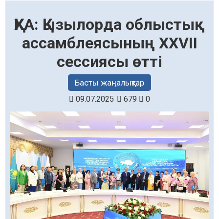
ҚХА: Қызылорда облыстық
ассамблеясының ХХVII
сессиясы өтті
Басты жаңалықтар
09.07.2025
679
0