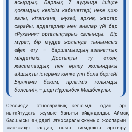
асырдық. Барлық 7 ауданда ішінде
қоғамдық келісім кабинеттері, неке қию
залы, кітапхана, музей, архив, жастар
сарайы, ардагерлер мен аналар үйі бар
«Руханият орталықтары» салынды. Бір
мұрат, бір мүдде жолында тынымсыз
еңбек ету – баршамыздың азаматтық
міндетіміз. Достықты ту еткен,
жасампаздық пен өрлеу жолындағы
айшықты істеріміз көпке үлгі бола бергей!
Бірлігіміз бекем, тірлігіміз толымды
болсын!», – деді Нұрлыбек Машбекұлы.
Сессияда этносаралық келісімді одан әрі
нығайтудағы жұмыс бағыты айқындалды. Аймақ
басшысы өңірдегі этносаралық жұмыс жоспарын
жан-жақты талдап, оның тиімділігін арттыру