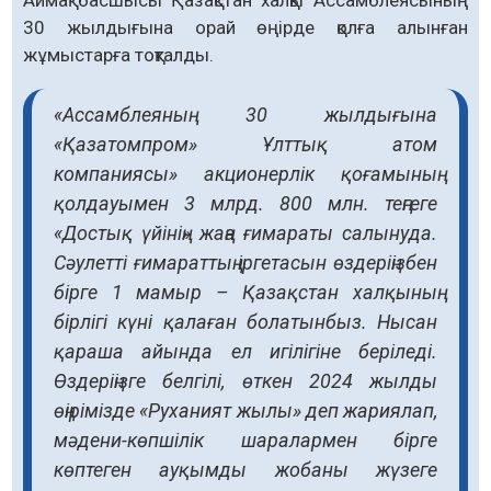
30 жылдығына орай өңірде қолға алынған
жұмыстарға тоқталды.
«Ассамблеяның 30 жылдығына
«Қазатомпром» Ұлттық атом
компаниясы» акционерлік қоғамының
қолдауымен 3 млрд. 800 млн. теңгеге
«Достық үйінің» жаңа ғимараты салынуда.
Сәулетті ғимараттың іргетасын өздеріңізбен
бірге 1 мамыр – Қазақстан халқының
бірлігі күні қалаған болатынбыз. Нысан
қараша айында ел игілігіне беріледі.
Өздеріңізге белгілі, өткен 2024 жылды
өңірімізде «Руханият жылы» деп жариялап,
мәдени-көпшілік шаралармен бірге
көптеген ауқымды жобаны жүзеге