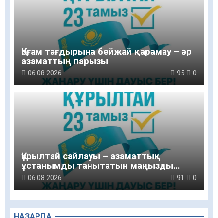
Қоғам тағдырына бейжай қарамау – әр
азаматтың парызы
06.08.2026
95
0
Құрылтай сайлауы – азаматтық
ұстанымды танытатын маңызды
қадам
06.08.2026
91
0
НАЗАРДА