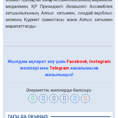
медалімен, ҚР Президенті Әкімшілігі Ассамблея
хатшылығының Алғыс хатымен, сондай-ақ облыс
әкімінің Құрмет грамотасы және Алғыс хатымен
марапатталды.
Жылдам ақпарат алу үшін
Facebook
,
Instagram
желілері мен
Telegram
каналымызға
жазылыңыз!
Әлеуметтік желілерде бөлісіңіз:
ТАҒЫ ДА ОҚЫҢЫЗ: