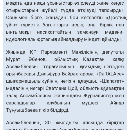
мақсатында нақты ұсыныстар әзірлеуді және кеңес
отырыстарын жүйелі түрде өткізуді тапсырды.
Сонымен бірге, жаңадан бой көтеретін «Достық
үйін» туристік бағыттарға қосып, оны бірлік пен
ынтымақты насихаттайтын заманауи мәдени-
идеологиялық орталыққа айналдыру міндеті қойылды.
Жиында ҚР Парламенті Мәжілісінің депутаты
Мұрат Әбенов, облыстық Қазақстан халқы
Ассамблеясы төрағасының қоғамдық негіздегі
орынбасары Дильфура Байрахтарова, «DaRALAce»
шығармашылық үйінің негізін қалаушы, «Шапағат»
медалінің иегері Светлана Цой, облыстық Қазақстан
халқы Ассамблеясы жанындағы Журналистер мен
сарапшылар клубының мүшесі Айнұр
Тұңғышбаева пікір білдірді.
Ассамблеяның 30 жылдығы аясында бірқатар
азамат Қазақстан халқы Ассамблеясының мерекелік