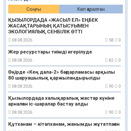
Соңғы
Көп қаралған
ҚЫЗЫЛОРДАДА «ЖАСЫЛ ЕЛ» ЕҢБЕК
ЖАСАҚТАРЫНЫҢ ҚАТЫСУЫМЕН
ЭКОЛОГИЯЛЫҚ СЕНБІЛІК ӨТТІ
08.08.2026
58
0
Жер ресурстары тиімді игерілуде
08.08.2026
82
0
Өңірде «Кең дала-2» бағдарламасы арқылы
80 шаруашылық қаржыландырылды
08.08.2026
90
0
Қызылордада халықаралық жастар күніне
арналған іс-шаралар бастау алды
08.08.2026
90
0
Құтханам – кітапханам, жанымды жұтатпаған