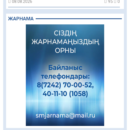
08.08.2026
95
0
Құрылыс қарқыны – қала дамуының айғағы
ЖАРНАМА
08.08.2026
93
0
Зәулім ғимараттарда туған жерді түлеткен
азаматтардың қолтаңбасы бар
08.08.2026
275
0
Еңбегі ерлікпен тең мамандық
08.08.2026
91
0
Даналықтың шырағданы, ой-сананың
шамшырағы
08.08.2026
64
0
Кенеге қарсы залалсыздандыру жұмыстары
жүргізілуде
07.08.2026
81
0