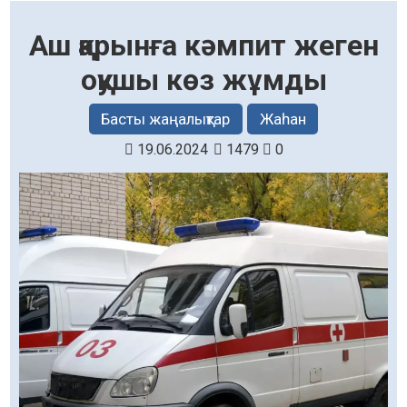
Аш қарынға кәмпит жеген
оқушы көз жұмды
Басты жаңалықтар
Жаһан
19.06.2024
1479
0