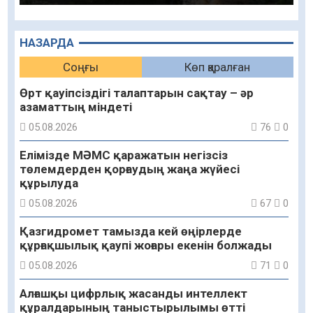
НАЗАРДА
Соңғы
Көп қаралған
Өрт қауіпсіздігі талаптарын сақтау – әр
азаматтың міндеті
05.08.2026
76
0
Елімізде МӘМС қаражатын негізсіз
төлемдерден қорғаудың жаңа жүйесі
құрылуда
05.08.2026
67
0
Қазгидромет тамызда кей өңірлерде
құрғақшылық қаупі жоғары екенін болжады
05.08.2026
71
0
Алғашқы цифрлық жасанды интеллект
құралдарының таныстырылымы өтті