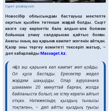
Сурет: pixabay.com
Новосібір облысындағы бастауыш мектепте
оқитын қызбен төтенше жағдай болды. Сырт
көзге сау көрінетін бала алдын-ала болжам
бойынша улану салдарынан қайтыс болған.
Анасы оның аш қарынға кәмпит жегенін айтқан.
Қазір оны тергеу комитеті тексеріп жатыр, –
деп хабарлайды
Massaget.kz.
«Қыз аш қарынға көп кәмпит жеп қойды.
Ол құса бастады. Ересектер жедел
жәрдем шақырды. Олар ауруханаға
шамамен 20 минуттай барған, жолда
байланыста болып, не істеу керегін айтып
отқан. Нәтижесінде, қыздың тынысы
тоқтаған», – деп айтты қыздың туысы