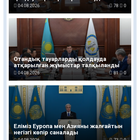
04.08.2026
78
0
Отандық тауарларды қолдауда
атқарылған жұмыстар талқыланды
04.08.2026
81
0
Еліміз Еуропа мен Азияны жалғайтын
негізгі көпір саналады