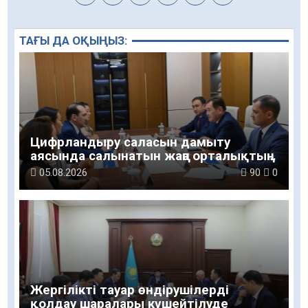
ТАҒЫ ДА ОҚЫҢЫЗ:
Цифрландыру саласын дамыту
аясында салынатын жаңа орталықтың
жобасы талқыланды
05.08.2026
90
0
Жергілікті тауар өндірушілерді
қолдау шаралары күшейтілуде