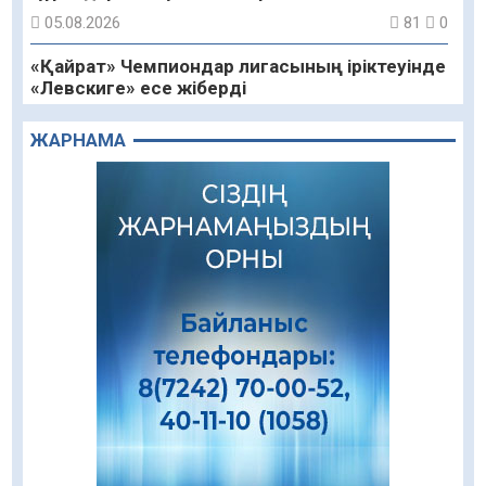
05.08.2026
81
0
«Қайрат» Чемпиондар лигасының іріктеуінде
«Левскиге» есе жіберді
05.08.2026
71
0
ЖАРНАМА
«Ұлттық нақыш – заманауи панно» атты
шеберлік сағаты өтті
05.08.2026
57
0
Цифрландыру саласын дамыту аясында
салынатын жаңа орталықтың жобасы
талқыланды
05.08.2026
90
0
Құқықтық статистика және арнайы есепке
алу жөніндегі комитеттің Қызылорда
облысы бойынша департаментінің басшысы
тағайындалды
04.08.2026
79
0