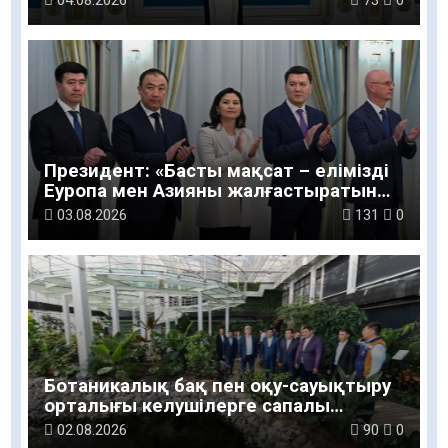
04.08.2026
73
0
Президент: «Басты мақсат – елімізді
Еуропа мен Азияны жалғастыратын
жетекші логистикалық желінің біріне
03.08.2026
131
0
айналдыру»
Ботаникалық бақ пен оқу-сауықтыру
орталығы келушілерге сапалы
қызмет көрсетуде
02.08.2026
90
0