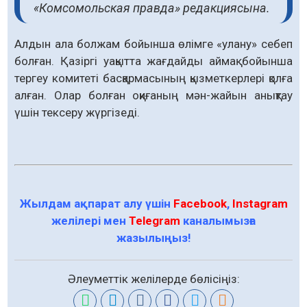
«Комсомольская правда» редакциясына.
Алдын ала болжам бойынша өлімге «улану» себеп
болған. Қазіргі уақытта жағдайды аймақ бойынша
тергеу комитеті басқармасының қызметкерлері қолға
алған. Олар болған оқиғаның мән-жайын анықтау
үшін тексеру жүргізеді.
Жылдам ақпарат алу үшін
Facebook
,
Instagram
желілері мен
Telegram
каналымызға
жазылыңыз!
Әлеуметтік желілерде бөлісіңіз: