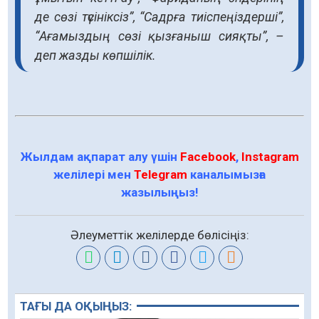
де сөзі түсініксіз”, “Садрға тиіспеңіздерші”,
“Ағамыздың сөзі қызғаныш сияқты”, –
деп жазды көпшілік.
Жылдам ақпарат алу үшін
Facebook
,
Instagram
желілері мен
Telegram
каналымызға
жазылыңыз!
Әлеуметтік желілерде бөлісіңіз:
ТАҒЫ ДА ОҚЫҢЫЗ: