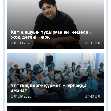
Көптің ашуын тудырған ән немесе «
жоқ дегені –жоқ»
01.08.2026
131
0
Ұлттық өнерге құрмет – ұрпаққа
аманат
01.08.2026
143
0