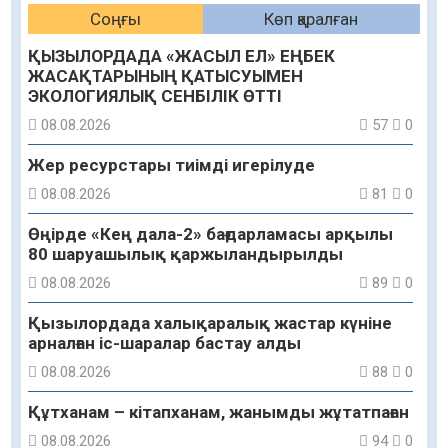
Соңғы
Көп қаралған
ҚЫЗЫЛОРДАДА «ЖАСЫЛ ЕЛ» ЕҢБЕК
ЖАСАҚТАРЫНЫҢ ҚАТЫСУЫМЕН
ЭКОЛОГИЯЛЫҚ СЕНБІЛІК ӨТТІ
08.08.2026
57
0
Жер ресурстары тиімді игерілуде
08.08.2026
81
0
Өңірде «Кең дала-2» бағдарламасы арқылы
80 шаруашылық қаржыландырылды
08.08.2026
89
0
Қызылордада халықаралық жастар күніне
арналған іс-шаралар бастау алды
08.08.2026
88
0
Құтханам – кітапханам, жанымды жұтатпаған
08.08.2026
94
0