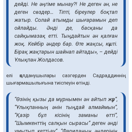
дейді. Не әңгіме мынау?! Не деген ән, не
деген сөздер… Тіпті, біреулер боқтап
жатыр. Солай атымды шығарамын деп
ойлайды. Әнді де, басқаны да
сайқымазақ етті. Тыңдайтын ән қалған
жоқ. Кейбір әндер бар. Өте жақсы, күшті.
Бірақ жақтарын шайнап айтады», – дейді
Ұлықпан Жолдасов.
елі қолданушылары сазгерден Садраддиннің
шығармашылығына тиіспеуін өтінді.
“Өзінің қызы да мұрнымен ән айтып жүр”,
“Ұлықпанның әнін тыңдай алмаймын”,
“Қазір бұл кісінің заманы өтті”,
“Шымкенттің салқын сырасы” деген әнді
ұмытып кетті-ау”, “Фариданың әндерінің