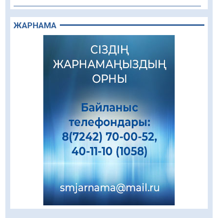
Құрылыс қарқыны – қала дамуының айғағы
ЖАРНАМА
08.08.2026
90
0
Зәулім ғимараттарда туған жерді түлеткен
азаматтардың қолтаңбасы бар
08.08.2026
263
0
Еңбегі ерлікпен тең мамандық
08.08.2026
89
0
Даналықтың шырағданы, ой-сананың
шамшырағы
08.08.2026
63
0
Кенеге қарсы залалсыздандыру жұмыстары
жүргізілуде
07.08.2026
80
0
Балалардың жазғы демалысындағы