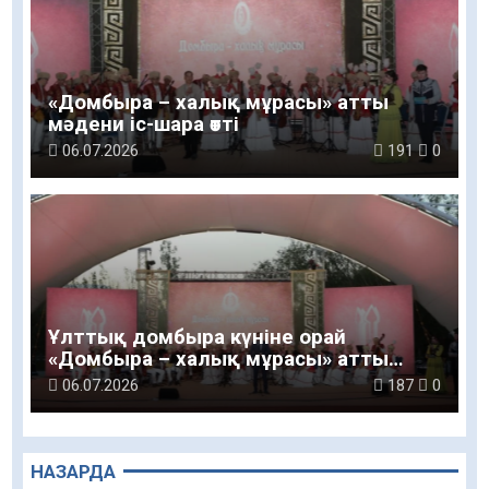
«Домбыра – халық мұрасы» атты
мәдени іс-шара өтті
06.07.2026
191
0
Ұлттық домбыра күніне орай
«Домбыра – халық мұрасы» атты
мәдени іс-шара өтті
06.07.2026
187
0
НАЗАРДА