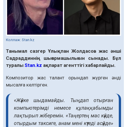
Коллаж: Stan.kz
Танымал сазгер Ұлықпан Жолдасов жас әнші
Садраддиннің шығармашылығын сынады. Бұл
туралы
Stan.kz
ақпарат агенттігі хабарлайды.
Композитор жас талант орындап жүрген әнді
мысалға келтірген.
«Жүйке шыдамайды. Тыңдап отырған
компьютерімді немесе құлаққабымды
лақтырып жіберемін. «Таңертең мас күйде,
отырдым таксиге, анам мені күтеді асүйде»