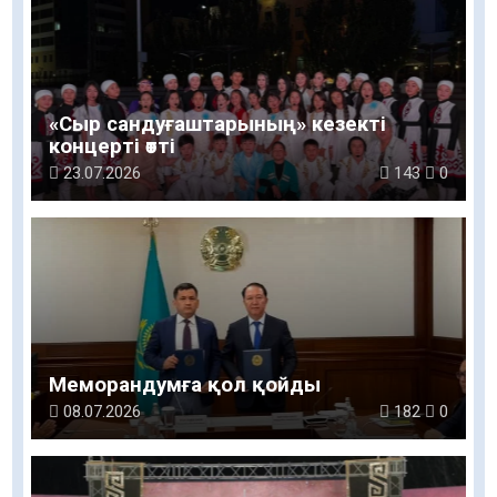
«Сыр сандуғаштарының» кезекті
концерті өтті
23.07.2026
143
0
Меморандумға қол қойды
08.07.2026
182
0