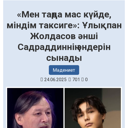
«Мен таңда мас күйде,
міндім таксиге»: Ұлықпан
Жолдасов әнші
Садраддиннің әндерін
сынады
Мәдениет
24.06.2025
701
0