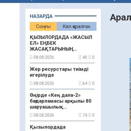
Арал
НАЗАРДА
Соңғы
Көп қаралған
ҚЫЗЫЛОРДАДА «ЖАСЫЛ
ЕЛ» ЕҢБЕК
ЖАСАҚТАРЫНЫҢ
ҚАТЫСУЫМЕН
08.08.2026
40
0
ЭКОЛОГИЯЛЫҚ СЕНБІЛІК
ӨТТІ
Жер ресурстары тиімді
игерілуде
08.08.2026
64
0
Өңірде «Кең дала-2»
бағдарламасы арқылы 80
шаруашылық
қаржыландырылды
08.08.2026
74
0
Қызылордада