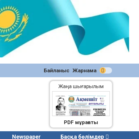
№59
(2271)
08.08.2026
Байланыс
Жарнама
Жаңа шығарылым
PDF мұрағаты
Newspaper
Басқа бөлімдер