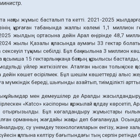
 министр.
та нақты жұмыс басталып та кетті. 2021-2025 жылдарғ
зінің құрғаған табанында жалпы көлемі 1,1 миллион г
2025 жылдың ортасына дейін Арал өңірінде 48,7 милл
2024 жылы Қазалы қаласында аумағы 33 гектар болаты
 сексеуіл тұқымы себілді. Бұл бақ жылына 3 миллион көш
 қосымша 15 гектарлық жаңа бақтың құрылысы басталды, 
модульді үйлер жеткізілген. Аталған нысан толық іске қо
 дейін көшет өсірілмек. Бұл шешім көшеттерді алыс жер
а мүмкіндік береді, шығынды азайтып, тиімділікті артт
ық ұйымдар мен демеушілер де Аралды жасылдандыру іс
ірлескен «Katco» кәсіпорны қаржылай қолдау көрсетіп, 
і отырғызылды. Бұл көгалдандыру жұмыстары ғылыми ұ
ған орманның жағдайы жақсы деп бағалануда. Осындай 
йналдыру, су үнемдеу технологияларын енгізу, және хал
үйесін қалпына келтіру бағытындағы тың серпін ретінде