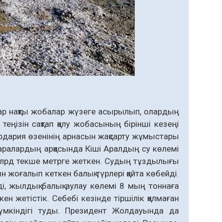
тар нақты жобалар жүзеге асырылып, олардың
теңізін сақтап қалу жобасының бірінші кезеңі
ырдария өзенінің арнасын жақсарту жұмыстары
аралардың арқасында Кіші Аралдың су көлемі
млрд текше метрге жеткен. Судың тұздылығы
 жоғалып кеткен балық түрлері қайта көбейді.
ді, жылдық балық аулау көлемі 8 мың тоннаға
н жетістік. Себебі кезінде тіршілік қалмаған
мүмкіндігі туды. Президент Жолдауында да