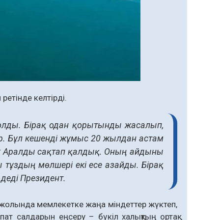
ретінде келтірді.
 болды. Бірақ одан қорытынды жасалып,
тыр. Бұл кешенді жұмыс 20 жылдан астам
ік Аралды сақтап қалдық. Оның айдыны
ы тұздың мөлшері екі есе азайды. Бірақ
деді Президент.
жолында мемлекетке жаңа міндеттер жүктеп,
пат салдарын еңсеру – бүкіл халықтың ортақ