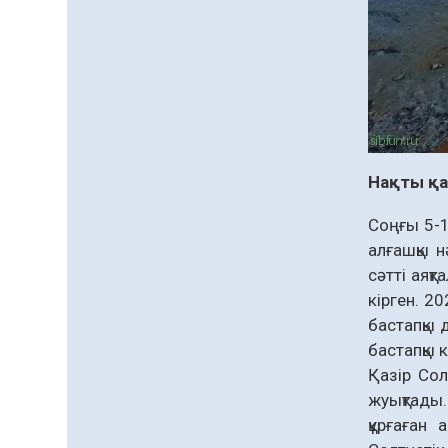
Нақты қа
Соңғы 5-1
алғашқы н
сәтті аяқ
кірген. 2
бастапқы 
бастапқы 
Қазір Сол
жуықтады.
құрғаған