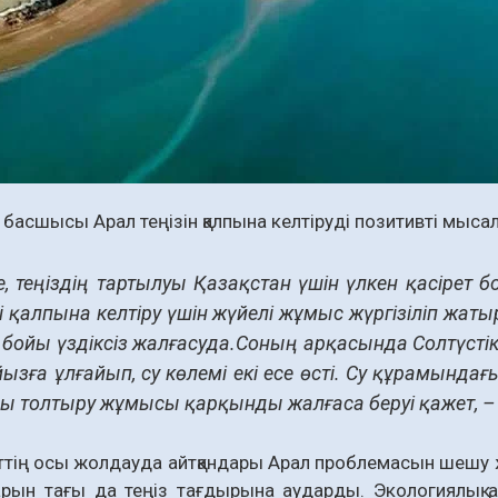
басшысы Арал теңізін қалпына келтіруді позитивті мысал 
не, теңіздің тартылуы Қазақстан үшін үлкен қасірет
ді қалпына келтіру үшін жүйелі жұмыс жүргізіліп жа
 бойы үздіксіз жалғасуда.Соның арқасында Солтүст
йызға ұлғайып, су көлемі екі есе өсті. Су құрамындағ
ы толтыру жұмысы қарқынды жалғаса беруі қажет, – 
тің осы жолдауда айтқандары Арал проблемасын шешу 
арын тағы да теңіз тағдырына аударды. Экологиялық а