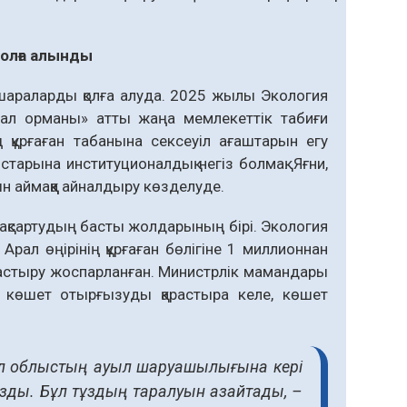
қолға алынды
ды шараларды қолға алуда. 2025 жылы Экология
ал орманы» атты жаңа мемлекеттік табиғи
 құрғаған табанына сексеуіл ағаштарын егу
тарына институционалдық негіз болмақ. Яғни,
н аймаққа айналдыру көзделуде.
ақсартудың басты жолдарының бірі. Экология
рал өңірінің құрғаған бөлігіне 1 миллионнан
тастыру жоспарланған. Министрлік мамандары
 көшет отырғызуды қарастыра келе, көшет
кіл облыстың ауыл шаруашылығына кері
ңызды. Бұл тұздың таралуын азайтады, –