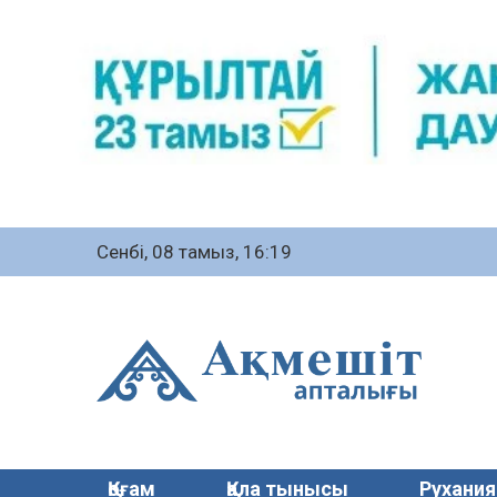
Сенбі, 08 тамыз, 16:19
Қоғам
Қала тынысы
Рухания