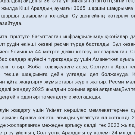
 Аралдың айдыны 36 %-ға ұлғайғанын атап өтті, яғни теңі
 жылда Кіші Аралдың аумағы 3065 шаршы шақырымға д
 шаршы шақырымға кеңейді. Су деңгейінің көтерілуі 
азайтуда.
йта тірілтуге бағытталған инфрақұрылымдық жобалар д
елтірудің екінші кезеңі ресми түрде басталды. Бұл кезе
йесі бойынша 44 метрге дейін көтеру жоспарланған. С
с көлдер жүйесін тұрақтандыру үшін Аманөткел ауылын
еліп отыр. Жоба толық жүзеге асса, Солтүстік Арал т
4 текше шақырымға дейін ұлғаяды деп болжануда. Қа
н қайта жаңғырту жұмыстары жүріп жатыр. Ресми мәліме
үрделі жөндеу 2025 жылдың соңына қарай аяқталмақ. Бұл т
деңгейін одан әрі төмендетуге жол ашады.
луін жақсарту үшін Үкімет көршілес мемлекеттермен 
арқылы Аралға келетін ағынды ұлғайтуға қол жеткізді.
де жоспарланған межеден артық су келді: тек 2023 жыл
р су құйылып, Солтүстік Аралдағы су көлемі 24 млрд 