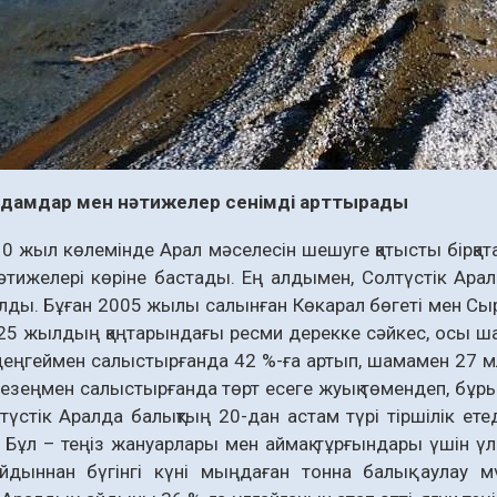
дамдар мен нәтижелер сенімді арттырады
0 жыл көлемінде Арал мәселесін шешуге қатысты бірқа
әтижелері көріне бастады. Ең алдымен, Солтүстік Арал 
талды. Бұған 2005 жылы салынған Көкарал бөгеті мен С
025 жылдың қаңтарындағы ресми дерекке сәйкес, осы ш
деңгеймен салыстырғанда 42 %-ға артып, шамамен 27 
кезеңмен салыстырғанда төрт есеге жуық төмендеп, бұрын
түстік Аралда балықтың 20-дан астам түрі тіршілік ете
 Бұл – теңіз жануарлары мен аймақ тұрғындары үшін үлке
 айдыннан бүгінгі күні мыңдаған тонна балық аулау 