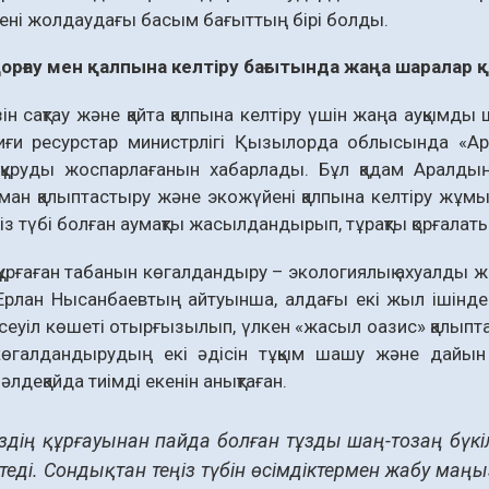
кені жолдаудағы басым бағыттың бірі болды.
орғау мен қалпына келтіру бағытында жаңа шаралар 
зін сақтау және қайта қалпына келтіру үшін жаңа ауқым
иғи ресурстар министрлігі Қызылорда облысында «Ар
 құруды жоспарлағанын хабарлады. Бұл қадам Аралдың
ман қалыптастыру және экожүйені қалпына келтіру жұмыс
із түбі болған аумақты жасылдандырып, тұрақты қорғалаты
ұрғаған табанын көгалдандыру – экологиялық ахуалды ж
Ерлан Нысанбаевтың айтуынша, алдағы екі жыл ішінде А
сеуіл көшеті отырғызылып, үлкен «жасыл оазис» қалып
өгалдандырудың екі әдісін тұқым шашу және дайын
лдеқайда тиімді екенін анықтаған.
іздің құрғауынан пайда болған тұзды шаң-тозаң бү
етеді. Сондықтан теңіз түбін өсімдіктермен жабу ма