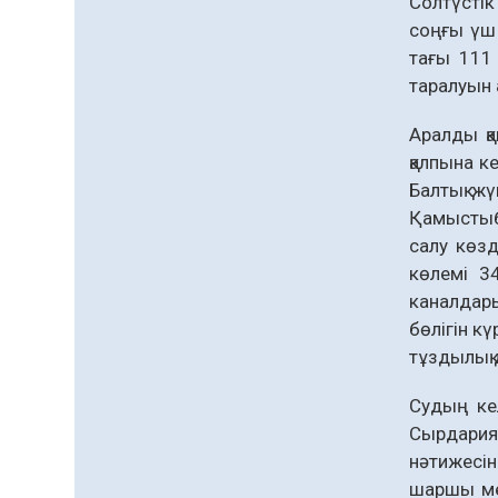
Солтүстік
соңғы үш
тағы 111
таралуын 
Аралды қа
қалпына к
Балтық жү
Қамыстыба
салу көзд
көлемі 3
каналдары
бөлігін к
тұздылық 
Судың ке
Сырдария 
нәтижесін
шаршы мет