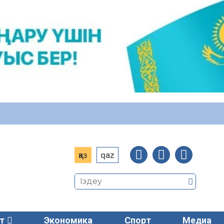
қаз
qaz
т
Экономика
Спорт
Медиа