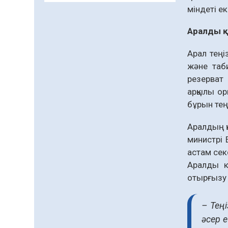
міндеті е
Даналықтың шырағданы,
ой-сананың шамшырағы
Аралды қ
08.08.2026
52
0
Арал теңі
Кенеге қарсы
және таб
залалсыздандыру
жұмыстары жүргізілуде
резерват
арқылы ор
07.08.2026
65
0
бұрын тең
Балалардың жазғы
демалысындағы
Аралдың қ
қауіпсіздік – тұрақты
министрі 
бақылауда
07.08.2026
83
0
астам сек
Аралды к
Сыбайлас жемқорлық
отырғызу ә
07.08.2026
57
0
Аумақтан тыс соттылық
– Тең
– сот төрелігінің
әсер 
ашықтығы мен