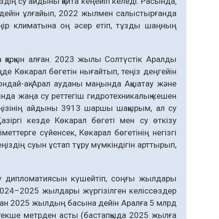
здің су айдыны қайта кеңейіп келеді. Расында,
ейін ұлғайып, 2022 жылмен салыстырғанда
өңір климатына оң әсер етіп, тұзды шаңның
а қарқын алған. 2023 жылы Солтүстік Аралды
ңде Көкарал бөгетін нығайтып, теңіз деңгейін
ондай-ақ Арал ауданы маңында Ақшатау және
да жаңа су реттегіш гидротехникалық кешен
еңізінің айдыны 3913 шаршы шақырым, ал су
зіргі кезде Көкарал бөгеті мен су өткізу
ттерге сүйенсек, Көкарал бөгетінің негізгі
еңіздің суын ұстап тұру мүмкіндігін арттырып,
су дипломатиясын күшейтіп, соңғы жылдары
 2024–2025 жылдары жүргізілген келіссөздер
дан 2025 жылдың басына дейін Аралға 5 млрд
текше метрден асты (бастапқыда 2025 жылға