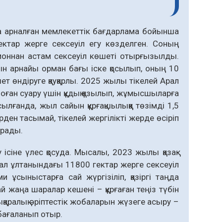
а арналған мемлекеттік бағдарлама бойынша
ектар жерге сексеуіл егу көзделген. Соның
ионнан астам сексеуіл көшеті отырғызылды.
н арнайы орман бағы іске қосылып, оның 10
ет өндіруге қауқарлы. 2025 жылы тікелей Арал
оған суару үшін құдық қазылып, жұмысшыларға
сылғанда, жыл сайын құрғақшылыққа төзімді 1,5
ден тасымай, тікелей жергілікті жерде өсіріп
ырады.
іне үлес қосуда. Мысалы, 2023 жылы қазақ-
Арал ұлтанындағы 11800 гектар жерге сексеуіл
сыныстарға сай жүргізіліп, қазіргі таңда
жаңа шаралар кешені – құрғаған теңіз түбін
ықаралық әріптестік жобаларын жүзеге асыру –
 бағаланып отыр.