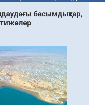
олдаудағы басымдықтар,
әтижелер