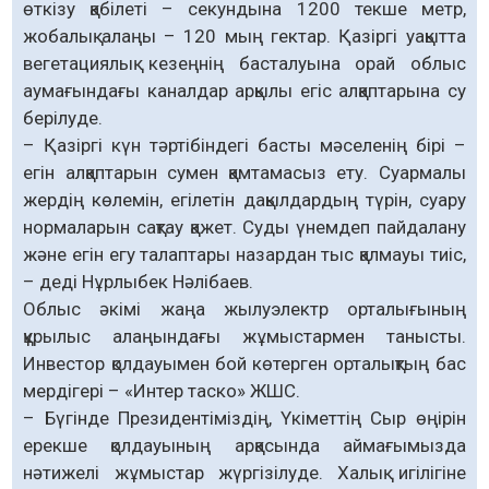
өткізу қабілеті – секундына 1200 текше метр,
жобалық алаңы – 120 мың гектар. Қазіргі уақытта
вегетациялық кезеңнің басталуына орай облыс
аумағындағы каналдар арқылы егіс алқаптарына су
берілуде.
– Қазіргі күн тәртібіндегі басты мәселенің бірі –
егін алқаптарын сумен қамтамасыз ету. Суармалы
жердің көлемін, егілетін дақылдардың түрін, суару
нормаларын сақтау қажет. Суды үнемдеп пайдалану
және егін егу талаптары назардан тыс қалмауы тиіс,
– деді Нұрлыбек Нәлібаев.
Облыс әкімі жаңа жылуэлектр орталығының
құрылыс алаңындағы жұмыстармен танысты.
Инвестор қолдауымен бой көтерген орталықтың бас
мердігері – «Интер таско» ЖШС.
– Бүгінде Президентіміздің, Үкіметтің Сыр өңірін
ерекше қолдауының арқасында аймағымызда
нәтижелі жұмыстар жүргізілуде. Халық игілігіне