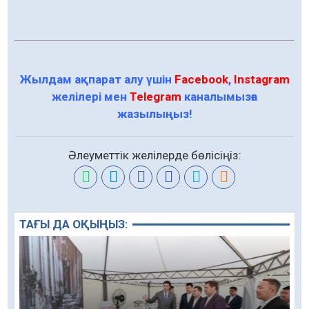
Жылдам ақпарат алу үшін
Facebook
,
Instagram
желілері мен
Telegram
каналымызға
жазылыңыз!
Әлеуметтік желілерде бөлісіңіз:
ТАҒЫ ДА ОҚЫҢЫЗ: