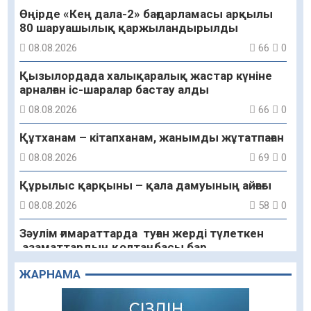
Өңірде «Кең дала-2» бағдарламасы арқылы
80 шаруашылық қаржыландырылды
08.08.2026
66
0
Қызылордада халықаралық жастар күніне
арналған іс-шаралар бастау алды
08.08.2026
66
0
Құтханам – кітапханам, жанымды жұтатпаған
08.08.2026
69
0
Құрылыс қарқыны – қала дамуының айғағы
08.08.2026
58
0
Зәулім ғимараттарда туған жерді түлеткен
азаматтардың қолтаңбасы бар
08.08.2026
65
0
ЖАРНАМА
Еңбегі ерлікпен тең мамандық