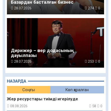
Базардан басталған бизнес
28.07.2026
274
0
Дирижер – өнер додасының
дауылпазы
28.07.2026
253
0
НАЗАРДА
Соңғы
Көп қаралған
Жер ресурстары тиімді игерілуде
08.08.2026
58
0