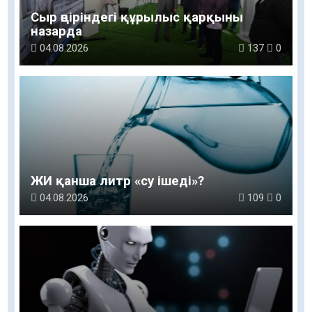
Сыр өңіріндегі құрылыс қарқыны
назарда
04.08.2026
137
0
ЖИ қанша литр «су ішеді»?
04.08.2026
109
0