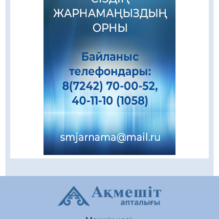
08.08.2026
49
0
Даналықтың шырағданы, ой-сананың
шамшырағы
08.08.2026
48
0
Кенеге қарсы залалсыздандыру жұмыстары
жүргізілуде
07.08.2026
62
0
Балалардың жазғы демалысындағы
қауіпсіздік – тұрақты бақылауда
07.08.2026
80
0
Сыбайлас жемқорлық
07.08.2026
55
0
Аумақтан тыс соттылық – сот төрелігінің
ашықтығы мен қолжетімділігін арттыру
құралы