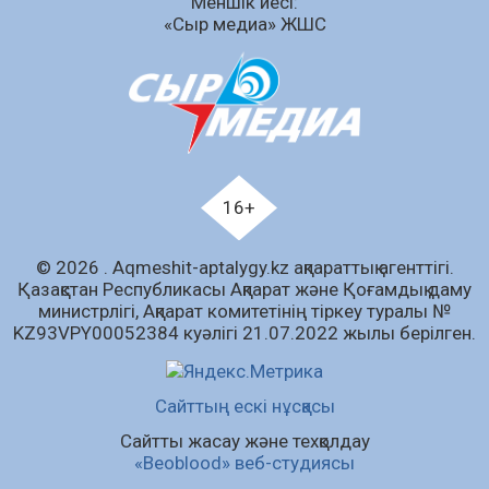
Меншік иесі:
07.08.2026
56
0
«Сыр медиа» ЖШС
Білім гранты иегерлерінің тізімі шықты
07.08.2026
71
0
«Дауыс беру учаскесін қалай табуға болады?»￼
07.08.2026
58
0
Қазақстандықтар Құрылтай сайлауынан
16+
жақсылық күтеді – қоғамдық пікір зерттеуі
07.08.2026
65
0
© 2026 . Аqmeshit-aptalygy.kz ақпараттық агенттігі.
Қазақстан Республикасы Ақпарат және Қоғамдық даму
Барлық жаңалық
министрлігі, Ақпарат комитетінің тіркеу туралы №
KZ93VPY00052384 куәлігі 21.07.2022 жылы берілген.
Сайттың ескі нұсқасы
Сайтты жасау және техқолдау
«Beoblood» веб-студиясы