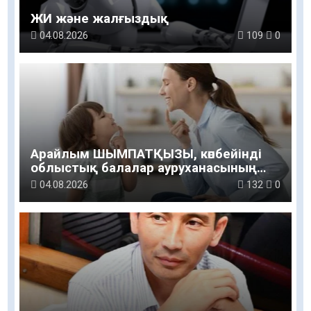
ЖИ және жалғыздық
04.08.2026
109
0
Арайлым ШЫМПАТҚЫЗЫ, көпбейінді
облыстық балалар ауруханасының
логопед маманы: Баланың сөйлеуі мен
04.08.2026
132
0
дамуы үйдегі қарапайым қарым-
қатынастан басталады