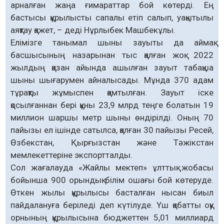
арналған жаңа ғимараттар бой көтерді. Ең
бастысы құрылысты сапалы етіп салып, уақытылы
аяқтау қажет, – деді Нұрлыбек Машбекұлы.
Елімізге танымал шыны зауыты да аймақ
басшысының назарынан тыс қалған жоқ. 2022
жылдың қазан айында ашылған зауыт табақша
шыны шығарумен айналысады. Мұнда 370 адам
тұрақты жұмыспен қамтылған. Зауыт іске
қосылғаннан бері құны 23,9 млрд теңге болатын 19
миллион шаршы метр шыны өндірілді. Оның 70
пайызы ел ішінде сатылса, қалған 30 пайызы Ресей,
Өзбекстан, Қырғызстан және Тәжікстан
мемлекеттеріне экспортталды.
Сол жағалауда «Жайлы мектеп» ұлттық жобасы
бойынша 900 орындық білім ошағы бой көтеруде.
Өткен жылы құрылысы басталған нысан биыл
пайдалануға беріледі деп күтілуде. Үш қабатты оқу
орнының құрылысына бюджеттен 5,01 миллиард