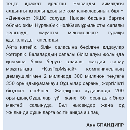
теңге қаражат қаралған. Нысанды аймақтағы
алдыңғы қатарлы құрылыс компанияларының бірі –
«Дәнекер» ЖШС салуда. Нысан басына барған
облыс әкімі Нұрлыбек Нәлібаев құрылысты сапалы
жүргізуді, жауапты мекемелерге тұрақты
қадағалауды тапсырды.
Айта кетейік, білім саласына берілген қолдаулар
жетерлік. Балалардың сапалы білім алуы жолында
қосымша білім беруге қолайлы жағдай жасау
мақсатында «ҚазГерМұнай» компаниясының
демеушілігімен 2 миллиард 300 миллион теңгеге
350 орындық заманауи Оқушылар сарайы, жергілікті
бюджет есебінен Жаңақорған ауданында 200
орындық Оқушылар үйі және 50 орындық Өнер
мектебі салынуда. Бұл нысандар жаңа оқу
жылында оқушыларға есігін айқара ашпақ.
Аян СПАНДИЯР