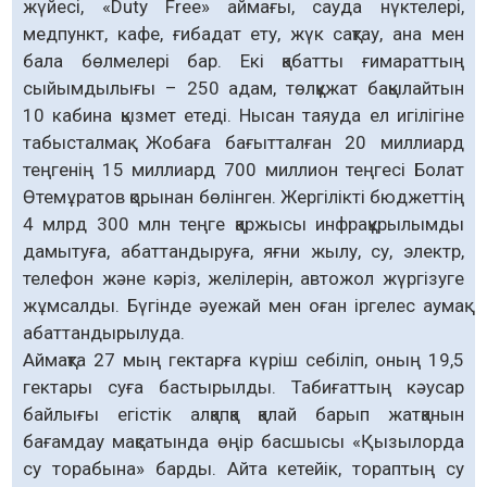
жүйесі, «Duty Free» аймағы, сауда нүктелері,
медпункт, кафе, ғибадат ету, жүк сақтау, ана мен
бала бөлмелері бар. Екі қабатты ғимараттың
сыйымдылығы – 250 адам, төлқұжат бақылайтын
10 кабина қызмет етеді. Нысан таяуда ел игілігіне
табысталмақ. Жобаға бағытталған 20 миллиард
теңгенің 15 миллиард 700 миллион теңгесі Болат
Өтемұратов қорынан бөлінген. Жергілікті бюджеттің
4 млрд 300 млн теңге қаржысы инфрақұрылымды
дамытуға, абаттандыруға, яғни жылу, су, электр,
телефон және кәріз, желілерін, автожол жүргізуге
жұмсалды. Бүгінде әуежай мен оған іргелес аумақ
абаттандырылуда.
Аймақта 27 мың гектарға күріш себіліп, оның 19,5
гектары суға бастырылды. Табиғаттың кәусар
байлығы егістік алқапқа қалай барып жатқанын
бағамдау мақсатында өңір басшысы «Қызылорда
су торабына» барды. Айта кетейік, тораптың су