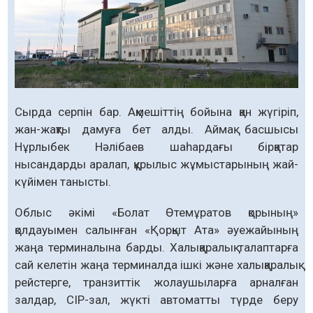
Сырда серпін бар. Ақмешіттің бойына қан жүгіріп,
жан-жақты дамуға бет алды. Аймақ басшысы
Нұрлыбек Нәлібаев шаһардағы бірқатар
нысандарды аралап, құрылыс жұмыстарының жай-
күйімен танысты.
Облыс әкімі «Болат Өтемұратов қорының»
қолдауымен салынған «Қорқыт Ата» әуежайының
жаңа терминалына барды. Халықаралық талаптарға
сай келетін жаңа терминалда ішкі және халықаралық
рейстерге, транзиттік жолаушыларға арналған
залдар, CIP-зал, жүкті автоматты түрде беру