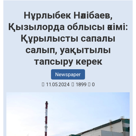
Нұрлыбек Нәлібаев,
Қызылорда облысы әкімі:
Құрылысты сапалы
салып, уақытылы
тапсыру керек
Newspaper
11.05.2024
1899
0