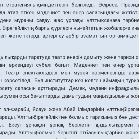
гі стратегия­лық міндеттерін белгіледі. Әсіресе, През
а атап өт­кен мәдениет пен өнер саласындағы жетістік
дени мұраны сақтау, жас ұрпақты ұлттық санаға тәрби
. Бірегейліктің барлық түрлерін ны­ғайтатын жобаларға 
егі жетістіктерді қастер­леу әрбір азаматтың ортақ мі
ндылықтарды тара­туда театр өнерін дамыту және тарихи
інің өркендеуі сүбелі бағыт. Мәдениет пен өнер ұр
і. Театр спектакльдері мен музей көрмелерінде азам
 көрсетіледі. Бұл инс­титуттар кез келген аймақтың тур
рсету сапа­сын арттырады. Демек, мәдени инфрақұрыл
дырумен осы бағыттарды дамы­тудың маңыздылығы жо
 әл-Фараби, Ясауи және Абай ілімдерінің ұлттық біре
арады. Ұлттық бірегейлік пен болмыс тарихымыз бен дәстү
ы. Екеуі ұрпақтан ұрпақ­қа берілетін құндылықтармен 
ырады. Ұлт­тық болмыс беріктігі отбасылық тәр­бие жән