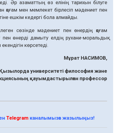
еді. Әр азаматтың өз елінің тари­хын білуге
тан қоғам мен мемлекет бірлесіп мәдениет пен
ігіне ешкім кедергі бола алмайды.
леген сөзінде мәдениет пен өнердің қоғам
пен өнерді дамыту елдің рухани-моральдық
кендігін көр­сетеді.
Мұрат НАСИМОВ,
ы Қызылорда университеті философия және
екциясының қауымдастырылған профессор
мен
Telegram
каналымызға жазылыңыз!