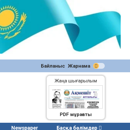
№59
(2271)
08.08.2026
Байланыс
Жарнама
Жаңа шығарылым
PDF мұрағаты
Newspaper
Басқа бөлімдер