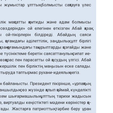
ы жұмыстар ұлттық болмысты сақ­тауға үлес
ілік мақсатты қамтиды және адам болмысы
өздерінде» ой елегінен өткізген Абай қазақ
 ой-пікірлерін білдіреді. Абайдың саяси
қоғамдағы әділеттілік, заңдылық, ұлт бірлігі
азақ қоғамындағы тақырыптарды қоз­ғайды және
не түсініктеме беретін саясаттанулық сипат ие­
зқарас пен парасатты ой қосудың үлгісі. Абай
кершілік пен бір­ліктің маңызын еске салады.
стыруда таптырмас рухани-идеялық негіз.
 байланысты. Президент пікірінше, «ұрпақтың
аншылдық сөз жүзін­де қалып қоймай, күнделікті
өр­кем шы­ғар­машылық ұлттың тарихи жады­сын
, виртуалды кеңіс­тік­тегі мәдени көріністер қо­
тады. Жас­­тарға патриоттық тәрбие беру ұран