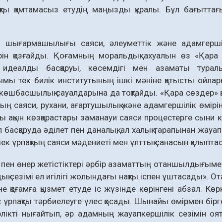
қты қамтамасыз етудің маңызды құралы. Бұл бағыттағ
 шығармашылығы саяси, әлеуметтік және адамгер­ш
ін қоз­ғайды. Қоғамның моральдық ах­уалын өз «Қара с
 идеалды басқаруы, кө­семдігі мен азаматы туралы
мы тек билік институтының ішкі мәніне қатыс­ты ойлары, 
 көшбасшылық сауалдарына да тоқтайды. «Қара сөздер» қ
ының саяси, рухани, ағартушылық және адамгершілік өмірі
лы ақын көзқарастары заманауи саяси процестерге сыни кө
 басқаруда әділет пен даналық, ал халық тарапынан жауап
ек ұрпақтың саяси мәдениеті мен ұлттық санасын қалыпта
пен өнер жетістіктері әрбір азаматтың отаншылдығы­мен
 сезімі ел игілігі жолындағы нақты іспен ұш­тасады». От
е қоғамға қызмет етуде іс жү­зінде көрінгені абзал. К
с ұрпақ­ты тәр­­биелеуге үлес қосады. Шынайы өмірмен бірге
рлікті нығайтып, әр адам­ның жауап­­кершілік сезімін оя