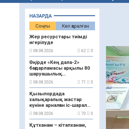
НАЗАРДА
Соңғы
Көп қаралған
Жер ресурстары тиімді
игерілуде
08.08.2026
62
0
Өңірде «Кең дала-2»
бағдарламасы арқылы 80
шаруашылық
қаржыландырылды
08.08.2026
71
0
Қызылордада
халықаралық жастар
күніне арналған іс-шаралар
бастау алды
08.08.2026
70
0
Құтханам – кітапханам,