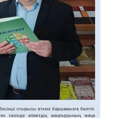
бесінші отырысы өткені барша­мызға белгілі.
ен сөзінде еліміздің жаңғыруы­ның жаңа