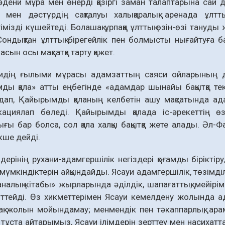
дени мұра мен өнерді қазіргі заман талаптарына сай 
іл мен дәстүрдің сақталуы халықаралық аренада ұлтты
ігімізді күшейтеді. Бо­лашақ ұрпаққа ұлттық өзін-өзі тану
Сондықтан ұлттық бірегейлік пен болмысты нығайтуға
асын осы мақсатқа тарту қажет.
идің ғылыми мұрасы адамзаттың саяси ойларының дам
ы қала» ат­ты еңбегінде «адамдар шынайы бақытқа тек
ап, Қайырымды қаланың келбетін ашу мақсатында ада
икациялап бөледі. Қайырымды қалада іс-әрекеттің ө
ығы бар болса, сол қала халқы бақытқа жете алады. Әл
ше дейді.
мдерінің рухани-адамгершілік негіздері қоғамды бі­рікті
у мүмкіндіктерін айқындайды. Ясауи адамгершілік, төзімділі
налық кітабы» жырларында әділдік, шапағат­тық, мейірімді
гіттейді. Өз хикметтерімен Ясауи кемелдену жолында а
қ жолын мойындамау; менмендік пен тәкаппарлық; арам­
тұста айта­рымыз, Ясауи ілімдерін зерт­теу мен насихатт