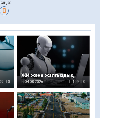
сіңіз:
ЖИ және жалғыздық
09
0
04.08.2026
109
0