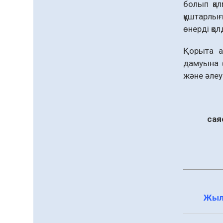
болып қал
құштарлығ
өнерді қол
Қорыта а
дамуына 
және әлеу
сая
Жыл