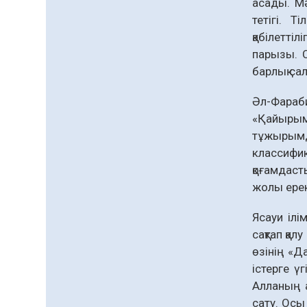
асады. Мә
тетігі. Т
«Дауыс беру учаскесін
қабілеттіл
қалай табуға болады?»￼
парызы. 
07.08.2026
59
0
барлық сал
Қазақстандықтар
Әл-Фараб
Құрылтай сайлауынан
жақсылық күтеді –
«Қайырымд
қоғамдық пікір зерттеуі
тұжырымд
07.08.2026
66
0
класси­ф
Барлық жаңалық
қоғамдаст
жолы ерек
Ясауи ілі
сақтап қал
өзінің «Да
істерге ү
Алланың а
сату. Осы 