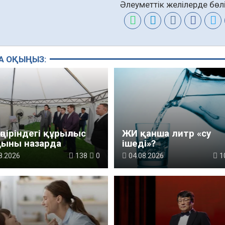
Әлеуметтік желілерде бөлі
А ОҚЫҢЫЗ:
өңіріндегі құрылыс
ЖИ қанша литр «су
қыны назарда
ішеді»?
8.2026
138
0
04.08.2026
1