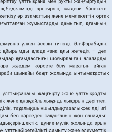
дәріптеу ұлттық сана мен рухты жаңғыртудың
қ бе­делімізді арттырып, мәдени бәсеке­ге
ды жеткізу әр азаматтың және мемлекеттің ортақ
 бағытталған жұмыстарды дамытып, қоғамның
уына үлкен әсерін тигізді. Әл-Фарабидің
 қайырымды қалада ғана қолы жетеді», – деп
мдар қоғамдастығы шоғырланған қалаларды
зара жәрдем көрсете білу мақсатын қойған
-Фараби шынайы бақыт жолында ынтымақтастық
ру, ұлттық сананы жаңғырту және ұлттық кодты
к және қо­нақ­жайлылық құндылықтарын дә­ріптеп,
лік, тақуалық, шыншыл­дық, тазалық секілді игі
дам бес нәр­седен сақтанғанын жөн санайды:
дық; еріншектік; дүние-мүлік жо­лында арын
ау ұлттық бірегей­лікті дамыту және әлеуметтік