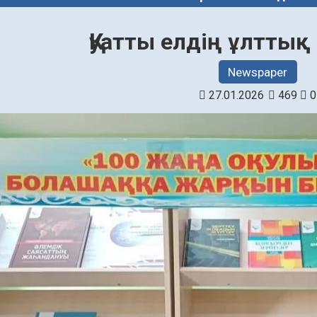
Қуатты елдің ұлтты
Newspaper
27.01.2026
469
0