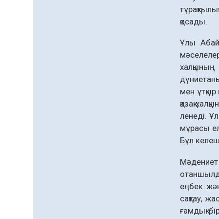
тұрақтылы
қосады.
Ұлы Абай
мәселелер
халқының
дүниетаны
мен ұтқыр
қазақ халқ
ленеді. Ұ
мұрасы ел
Бұл келеш
Мәдениет 
отаншылдық
еңбек жән
сақтау, жа
ғамдық бі