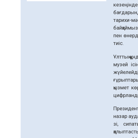
Кенеге қарсы
кезеңінде
залалсыздандыру
бағдарынд
жұмыстары жүргізілуде
тарихи-мә
07.08.2026
63
0
байқаймыз
Балалардың жазғы
пен өнерд
демалысындағы
тиіс.
қауіпсіздік – тұрақты
бақылауда
07.08.2026
82
0
Ұлттық құ
музей іс
Сыбайлас жемқорлық
жүйелейд
07.08.2026
56
0
ғұрыптары
қызмет кө
Аумақтан тыс соттылық
цифр­лан
– сот төрелігінің
ашықтығы мен
қолжетімділігін арттыру
Президент
07.08.2026
58
0
құралы
назар ауд
Білім гранты иегерлерінің
зі, сипат
тізімі шықты
қалыптаст
07.08.2026
72
0