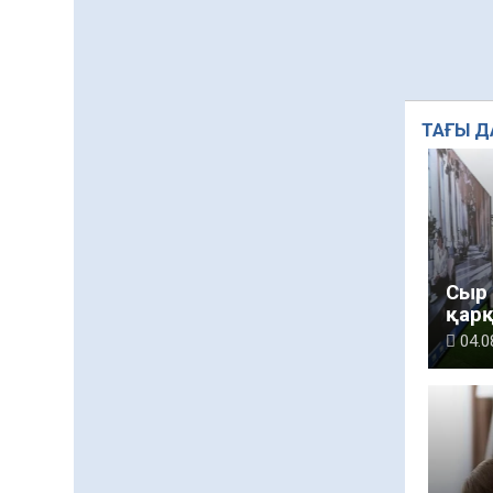
ТАҒЫ Д
Сыр 
қар
04.0