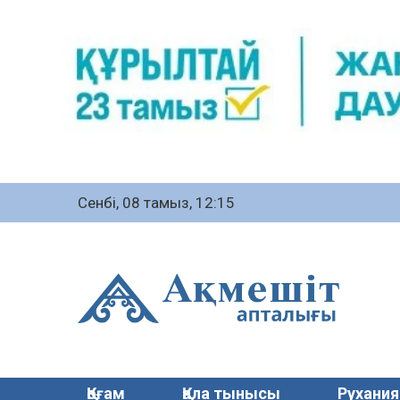
Сенбі, 08 тамыз, 12:15
Қоғам
Қала тынысы
Рухания