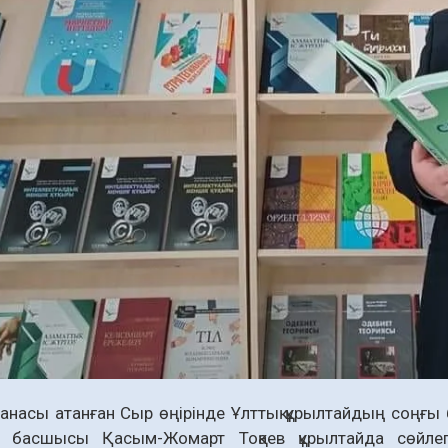
насы атанған Сыр өңірінде Ұлттық құрылтайдың соң­ғы 
 басшысы Қасым-Жомарт Тоқаев құрылтайда сөйле­г