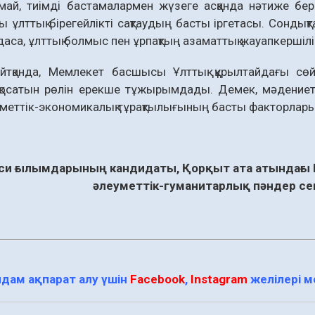
май, тиімді бастама­лармен жүзеге асқанда нәти­же бер
ы ұлт­тық бірегейлікті сақтаудың басты іргетасы. Сондық
даса, ұлттық болмыс пен ұрпақтың азаматтық жауап­керші­л
йтқанда, Мемлекет басшысы Ұлттық құрылтайдағы сөй
қосатын рөлін ерекше тұжырымдады. Демек, мәдениет 
мет­тік-экономикалық тұрақтылығының басты факторлары е
си ғы­­лымдарының кандидаты, Қор­қыт ата атындағ
әлеуметтік-гуманитарлық пәндер с
дам ақпарат алу үшін
Facebook
,
Instagram
желілері 