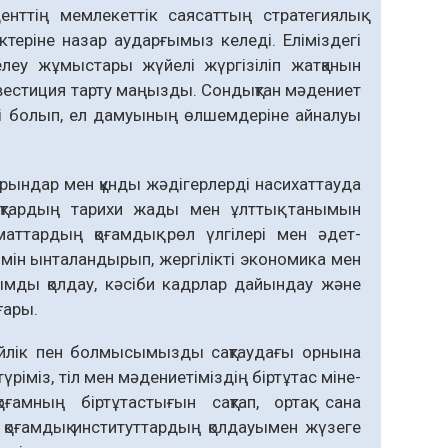
иденттің мемлекеттік саясат­тың стратегиялық
теріне назар аударғымыз келеді. Еліміздегі
елеу жұмыстары жүйелі жүргізіліп жатқанын
инвестиция тарту маңызды. Сондықтан мәдениет
ндеті болып, ел дамуының өлшемдеріне айналуы
 орындар мен құнды жәдігерлерді насихаттауда
пақтардың тарихи жады мен ұлттық танымын
аттардың қоғамдық рөл үлгілері мен әдет-
измін ынталандырып, жергілікті экономика мен
ымды қолдау, кәсіби кадрлар дайындау және
ғары.
гейлік пен болмысымызды сақ­таудағы орнына
ріміз, тіл мен мәдениетіміздің біртұтас міне­
қо­ғамның біртұтастығын сақтап, ортақ сана
е қоғамдық институттар­дың қолдауымен жүзеге