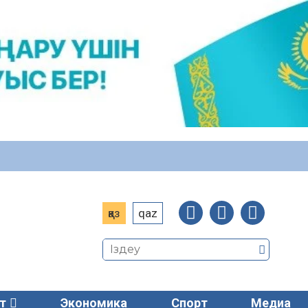
қаз
qaz
т
Экономика
Спорт
Медиа